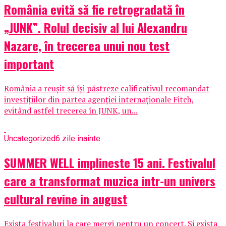
România evită să fie retrogradată în
„JUNK”. Rolul decisiv al lui Alexandru
Nazare, în trecerea unui nou test
important
România a reușit să își păstreze calificativul recomandat
investițiilor din partea agenției internaționale Fitch,
evitând astfel trecerea în JUNK, un...
Uncategorized
6 zile inainte
SUMMER WELL implineste 15 ani. Festivalul
care a transformat muzica intr-un univers
cultural revine in august
Exista festivaluri la care mergi pentru un concert. Si exista