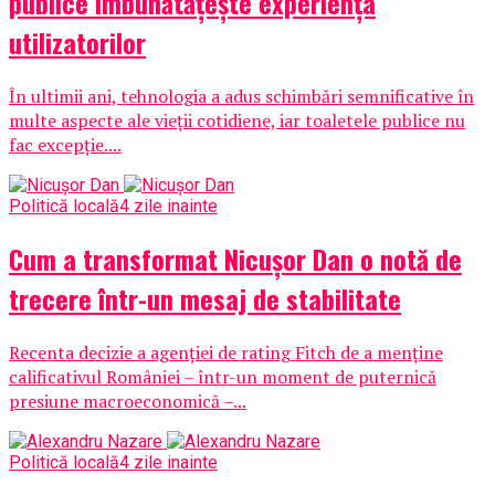
publice îmbunătățește experiența
utilizatorilor
În ultimii ani, tehnologia a adus schimbări semnificative în
multe aspecte ale vieții cotidiene, iar toaletele publice nu
fac excepție....
Politică locală
4 zile inainte
Cum a transformat Nicușor Dan o notă de
trecere într-un mesaj de stabilitate
Recenta decizie a agenției de rating Fitch de a menține
calificativul României – într-un moment de puternică
presiune macroeconomică –...
Politică locală
4 zile inainte