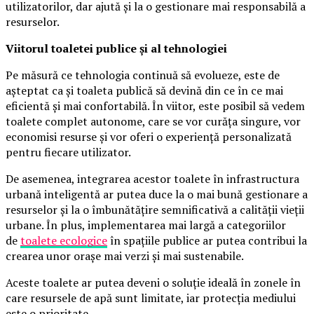
utilizatorilor, dar ajută și la o gestionare mai responsabilă a
resurselor.
Viitorul toaletei publice și al tehnologiei
Pe măsură ce tehnologia continuă să evolueze, este de
așteptat ca și toaleta publică să devină din ce în ce mai
eficientă și mai confortabilă. În viitor, este posibil să vedem
toalete complet autonome, care se vor curăța singure, vor
economisi resurse și vor oferi o experiență personalizată
pentru fiecare utilizator.
De asemenea, integrarea acestor toalete în infrastructura
urbană inteligentă ar putea duce la o mai bună gestionare a
resurselor și la o îmbunătățire semnificativă a calității vieții
urbane. În plus, implementarea mai largă a categoriilor
de
toalete ecologice
în spațiile publice ar putea contribui la
crearea unor orașe mai verzi și mai sustenabile.
Aceste toalete ar putea deveni o soluție ideală în zonele în
care resursele de apă sunt limitate, iar protecția mediului
este o prioritate.