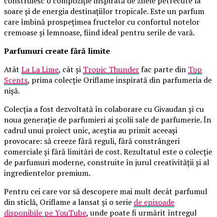
construiesc o compoziție inspirată de zilele petrecute la
soare și de energia destinațiilor tropicale. Este un parfum
care îmbină prospețimea fructelor cu confortul notelor
cremoase și lemnoase, fiind ideal pentru serile de vară.
Parfumuri create fără limite
Atât
La La Lime
, cât și
Tropic Thunder
fac parte din
Top
Scents
, prima colecție Oriflame inspirată din parfumeria de
nișă.
Colecția a fost dezvoltată în colaborare cu Givaudan și cu
noua generație de parfumieri ai școlii sale de parfumerie. În
cadrul unui proiect unic, aceștia au primit aceeași
provocare: să creeze fără reguli, fără constrângeri
comerciale și fără limitări de cost. Rezultatul este o colecție
de parfumuri moderne, construite în jurul creativității și al
ingredientelor premium.
Pentru cei care vor să descopere mai mult decât parfumul
din sticlă, Oriflame a lansat și o serie
de episoade
disponibile pe YouTube
, unde poate fi urmărit întregul