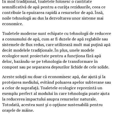
În mod tradițional, toaletele folosesc o cantitate
semnificativă de apă pentru a curăța reziduurile, ceea ce
contribuie la epuizarea rapidă a resurselor de apă. Însă,
noile tehnologii au dus la dezvoltarea unor sisteme mai
economice.
Toaletele moderne sunt echipate cu tehnologii de reducere
a consumului de apă, cum ar fi duzele de apă reglabile sau
sistemele de flux redus, care utilizează mult mai puțină apă
decât modelele tradiționale. În plus, unele modele
ecologice sunt proiectate pentru a funcționa fără apă
deloc, bazându-se pe tehnologia de transformare în
compost sau pe separarea deșeurilor lichide de cele solide.
Aceste soluții nu doar că economisesc apă, dar ajută și la
protejarea mediului, evitând poluarea apelor subterane sau
a celor de suprafață. Toaletele ecologice reprezintă un
exemplu perfect al modului în care tehnologia poate ajuta
la reducerea impactului asupra resurselor naturale.
Totodată, acestea sunt și o opțiune sustenabilă pentru
orașele de mâine.