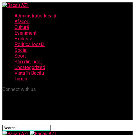
Administrație locală
Afaceri
Cultură
Eveniment
Exclusiv
Politică locală
Social
Sport
Știri din județ
Uncategorized
Viața în Bacău
Turism
Connect with us