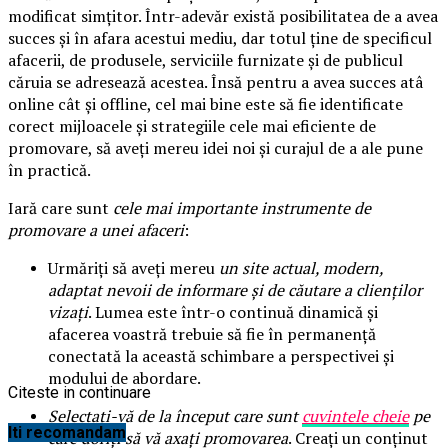
modificat simțitor. Într-adevăr există posibilitatea de a avea
succes și în afara acestui mediu, dar totul ține de specificul
afacerii, de produsele, serviciile furnizate și de publicul
căruia se adresează acestea. Însă pentru a avea succes atâ
online cât și offline, cel mai bine este să fie identificate
corect mijloacele și strategiile cele mai eficiente de
promovare, să aveți mereu idei noi și curajul de a ale pune
în practică.
Iară care sunt
cele mai importante instrumente de
promovare a unei afaceri
:
Urmăriți să aveți mereu
un site actual, modern,
adaptat nevoii de informare și de căutare a clienților
vizați
. Lumea este într-o continuă dinamică și
afacerea voastră trebuie să fie în permanență
conectată la această schimbare a perspectivei și
modului de abordare.
Citeste in continuare
Selectați-vă de la început care sunt
cuvintele cheie
pe
Iti recomandam
care doriți să vă axați promovarea
. Creați un conținut