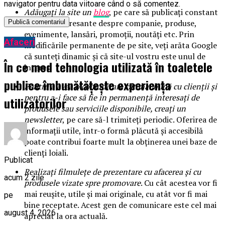
navigator pentru data viitoare când o să comentez.
Adăugați la site un
blog
, pe care să publicați constant
articole interesante despre companie, produse,
evenimente, lansări, promoții, noutăți etc. Prin
Afaceri
modificările permanente de pe site, veți arăta Google
că sunteți dinamic și că site-ul vostru este unul de
În ce mod tehnologia utilizată în toaletele
interes.
publice îmbunătățește experiența
Pentru a avea o comunicare cât mai bună cu clienții și
pentru a-i face să fie în permanență interesați de
utilizatorilor
produsele sau serviciile disponibile, creați un
newsletter
, pe care să-l trimiteți periodic. Oferirea de
informații utile, într-o formă plăcută și accesibilă
poate contribui foarte mult la obținerea unei baze de
clienți loiali.
Publicat
Realizați filmulețe de prezentare cu afacerea și cu
acum 2 zile
produsele vizate spre promovare
. Cu cât acestea vor fi
mai reușite, utile și mai originale, cu atât vor fi mai
pe
bine receptate. Acest gen de comunicare este cel mai
august 4, 2026
apreciat la ora actuală.