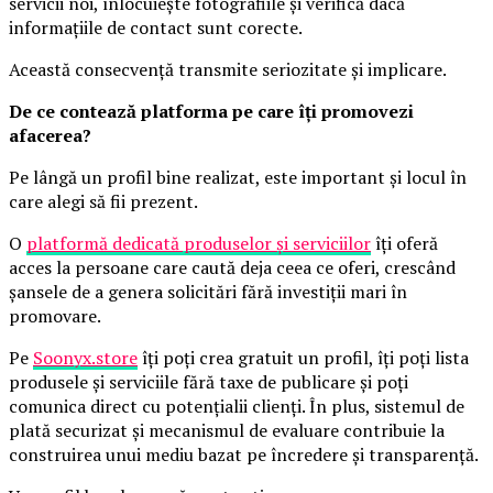
servicii noi, înlocuiește fotografiile și verifică dacă
informațiile de contact sunt corecte.
Această consecvență transmite seriozitate și implicare.
De ce contează platforma pe care îți promovezi
afacerea?
Pe lângă un profil bine realizat, este important și locul în
care alegi să fii prezent.
O
platformă dedicată produselor și serviciilor
îți oferă
acces la persoane care caută deja ceea ce oferi, crescând
șansele de a genera solicitări fără investiții mari în
promovare.
Pe
Soonyx.store
îți poți crea gratuit un profil, îți poți lista
produsele și serviciile fără taxe de publicare și poți
comunica direct cu potențialii clienți. În plus, sistemul de
plată securizat și mecanismul de evaluare contribuie la
construirea unui mediu bazat pe încredere și transparență.