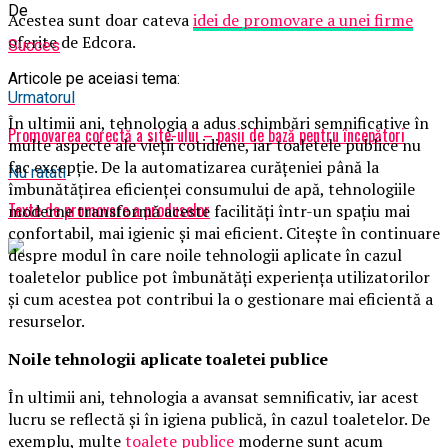
De
Acestea sunt doar cateva
idei de promovare a unei firme
oferite de Edcora.
Succes
Articole pe aceiasi tema:
Urmatorul
În ultimii ani, tehnologia a adus schimbări semnificative în
Promovarea corectă a site-ului – pașii de bază pentru începători
multe aspecte ale vieții cotidiene, iar toaletele publice nu
fac excepție. De la automatizarea curățeniei până la
Nu ratati
îmbunătățirea eficienței consumului de apă, tehnologiile
Texte de promovare a produselor
moderne transformă aceste facilități într-un spațiu mai
confortabil, mai igienic și mai eficient. Citește în continuare
despre modul în care noile tehnologii aplicate în cazul
toaletelor publice pot îmbunătăți experiența utilizatorilor
și cum acestea pot contribui la o gestionare mai eficientă a
resurselor.
Noile tehnologii aplicate toaletei publice
În ultimii ani, tehnologia a avansat semnificativ, iar acest
lucru se reflectă și în igiena publică, în cazul toaletelor. De
exemplu, multe
toalete publice
moderne sunt acum