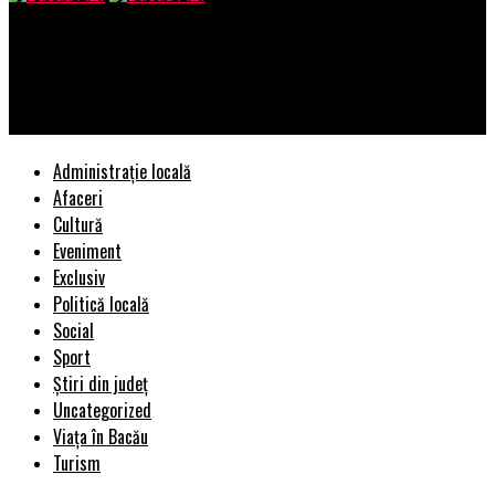
Bacau AZI
Care sunt cele mai importante mijloace de promvare a unei
firme?
Administrație locală
Afaceri
Cultură
Eveniment
Exclusiv
Politică locală
Social
Sport
Știri din județ
Uncategorized
Viața în Bacău
Turism