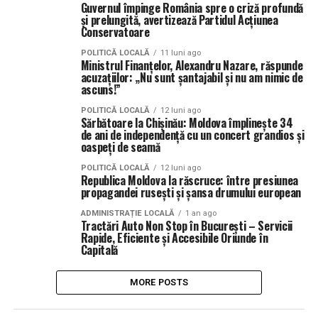
Guvernul împinge România spre o criză profundă
și prelungită, avertizează Partidul Acțiunea
Conservatoare
POLITICĂ LOCALĂ
11 luni ago
Ministrul Finanțelor, Alexandru Nazare, răspunde
acuzațiilor: „Nu sunt șantajabil și nu am nimic de
ascuns!”
POLITICĂ LOCALĂ
12 luni ago
Sărbătoare la Chișinău: Moldova împlinește 34
de ani de independență cu un concert grandios și
oaspeți de seamă
POLITICĂ LOCALĂ
12 luni ago
Republica Moldova la răscruce: între presiunea
propagandei rusești și șansa drumului european
ADMINISTRAȚIE LOCALĂ
1 an ago
Tractări Auto Non Stop în București – Servicii
Rapide, Eficiente și Accesibile Oriunde în
Capitală
MORE POSTS