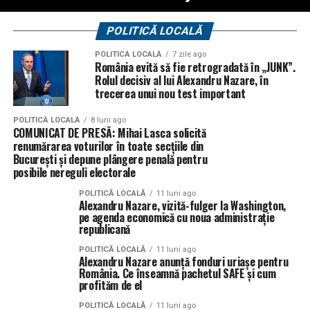
POLITICĂ LOCALĂ
POLITICĂ LOCALĂ
7 zile ago
România evită să fie retrogradată în „JUNK”.
Rolul decisiv al lui Alexandru Nazare, în
trecerea unui nou test important
POLITICĂ LOCALĂ
8 luni ago
COMUNICAT DE PRESĂ: Mihai Lasca solicită
renumărarea voturilor în toate secțiile din
București și depune plângere penală pentru
posibile nereguli electorale
POLITICĂ LOCALĂ
11 luni ago
Alexandru Nazare, vizită-fulger la Washington,
pe agenda economică cu noua administrație
republicană
POLITICĂ LOCALĂ
11 luni ago
Alexandru Nazare anunță fonduri uriașe pentru
România. Ce înseamnă pachetul SAFE și cum
profităm de el
POLITICĂ LOCALĂ
11 luni ago