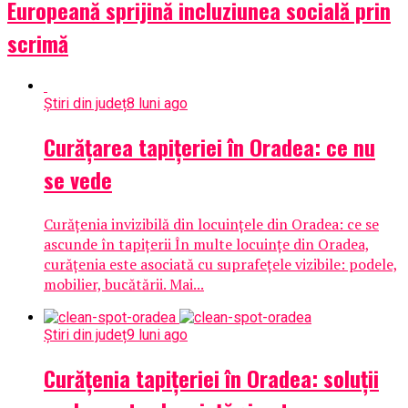
Europeană sprijină incluziunea socială prin
scrimă
Știri din județ
8 luni ago
Curățarea tapițeriei în Oradea: ce nu
se vede
Curățenia invizibilă din locuințele din Oradea: ce se
ascunde în tapițerii În multe locuințe din Oradea,
curățenia este asociată cu suprafețele vizibile: podele,
mobilier, bucătării. Mai...
Știri din județ
9 luni ago
Curățenia tapițeriei în Oradea: soluții