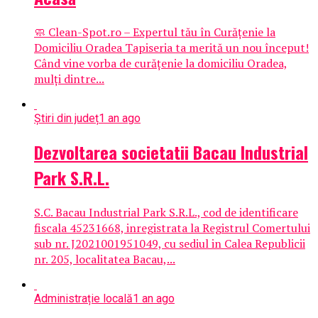
🧼 Clean-Spot.ro – Expertul tău în Curățenie la
Domiciliu Oradea Tapiseria ta merită un nou început!
Când vine vorba de curățenie la domiciliu Oradea,
mulți dintre...
Știri din județ
1 an ago
Dezvoltarea societatii Bacau Industrial
Park S.R.L.
S.C. Bacau Industrial Park S.R.L., cod de identificare
fiscala 45231668, inregistrata la Registrul Comertului
sub nr. J2021001951049, cu sediul in Calea Republicii
nr. 205, localitatea Bacau,...
Administrație locală
1 an ago