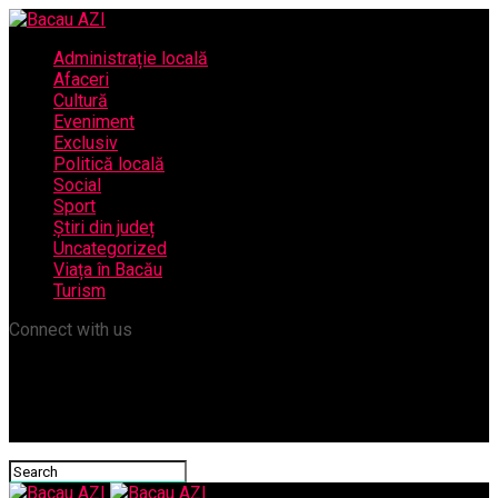
Administrație locală
Afaceri
Cultură
Eveniment
Exclusiv
Politică locală
Social
Sport
Știri din județ
Uncategorized
Viața în Bacău
Turism
Connect with us