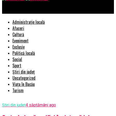
Bacau AZI
Administrație locală
Afaceri
Cultură
Eveniment
Exclusiv
Politică locală
Social
Sport
Știri din județ
Uncategorized
Viața în Bacău
Turism
Știri din județ
4 săptămâni ago