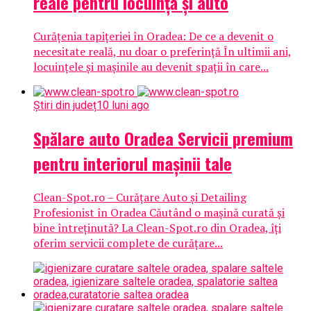
reale pentru locuință și auto
Curățenia tapițeriei în Oradea: De ce a devenit o
necesitate reală, nu doar o preferință În ultimii ani,
locuințele și mașinile au devenit spații în care...
Știri din județ
10 luni ago
Spălare auto Oradea Servicii premium
pentru interiorul mașinii tale
Clean-Spot.ro – Curățare Auto și Detailing
Profesionist în Oradea Căutând o mașină curată și
bine întreținută? La Clean-Spot.ro din Oradea, îți
oferim servicii complete de curățare...