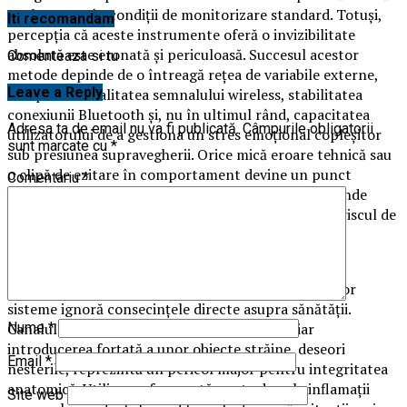
neobservate în condiții de monitorizare standard. Totuși,
Iti recomandam
percepția că aceste instrumente oferă o invizibilitate
absolută este eronată și periculoasă. Succesul acestor
Comenteaza si tu
metode depinde de o întreagă rețea de variabile externe,
Leave a Reply
începând cu calitatea semnalului wireless, stabilitatea
conexiunii Bluetooth și, nu în ultimul rând, capacitatea
Adresa ta de email nu va fi publicată.
Câmpurile obligatorii
utilizatorului de a gestiona un stres emoțional copleșitor
sunt marcate cu
*
sub presiunea supravegherii. Orice mică eroare tehnică sau
o clipă de ezitare în comportament devine un punct
Comentariu
*
vulnerabil, iar în contextul examenelor moderne, unde
tehnologia de monitorizare a evoluat semnificativ, riscul de
a fi descoperit este mult mai ridicat decât ar sugera
reclamele.
Mai mult decât riscul de a fi prins, utilizatorii acestor
sisteme ignoră consecințele directe asupra sănătății.
Canalul auditiv uman este un mediu delicat, iar
Nume
*
introducerea forțată a unor obiecte străine, deseori
Email
*
nesterile, reprezintă un pericol major pentru integritatea
anatomică. Utilizarea frecventă poate duce la inflamații
Site web