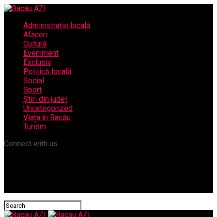
Administrație locală
Afaceri
Cultură
Eveniment
Exclusiv
Politică locală
Social
Sport
Știri din județ
Uncategorized
Viața în Bacău
Turism
Connect with us