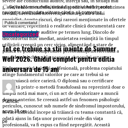
severe ale conductului auditiv, infecții sau, în situații mai
grave, la blocarea definitivă a dispozitivului în profunzimea
Salvează-mi numele, emailul și site-ul web în acest
navigator pentru data viitoare când o să comentez.
urechii, necesitând intervenția chirurgicală a unui
specialist. Aceste riscuri, deși rareori menționate în ofertele
de vânzare, reprezintă o realitate clinică documentată care
poate lăsa sechele auditive pe termen lung. Dincolo de
Uncategorized
disconfortul fizic imediat, anxietatea resimțită în timpul
utilizării creează un cerc vicios, alimentând o stare de
Tot ce trebuie sa stii inainte de Summer
panică ce poate compromite performanța intelectuală a
Well 2026. Ghidul complet pentru editia
candidatului, chiar și în prezența ajutorului extern.
aniversara de 15 ani
Din perspectivă etică și profesională, problema copiatului
atinge fundamentul valorilor pe care ar trebui să se
construiască orice carieră. O diplomă sau o certificare
obținută printr-o metodă frauduloasă nu reprezintă doar o
simplă notă mai mare, ci un act de devalorizare a muncii
depuse anterior. Se creează astfel un fenomen psihologic
Publicat
periculos, cunoscut sub numele de sindromul impostorului,
acum 18 ore
în care individul începe să trăiască cu teama constantă că,
odată ajuns în fața unor provocări reale din viața
pe
profesională, va fi expus ca fiind nepregătit. Această