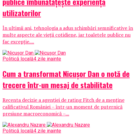
publice îmbunătățește experiența
utilizatorilor
În ultimii ani, tehnologia a adus schimbări semnificative în
multe aspecte ale vieții cotidiene, iar toaletele publice nu
fac excepție....
Politică locală
4 zile inainte
Cum a transformat Nicușor Dan o notă de
trecere într-un mesaj de stabilitate
Recenta decizie a agenției de rating Fitch de a menține
calificativul României – într-un moment de puternică
presiune macroeconomică –...
Politică locală
4 zile inainte