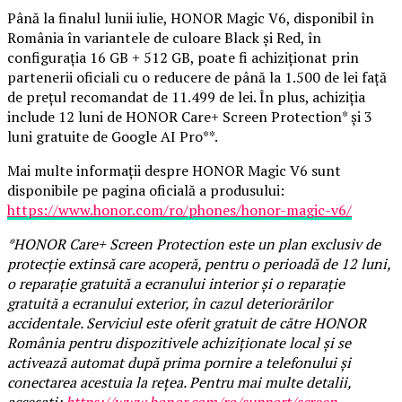
Până la finalul lunii iulie, HONOR Magic V6, disponibil în
România în variantele de culoare Black și Red, în
configurația 16 GB + 512 GB, poate fi achiziționat prin
partenerii oficiali cu o reducere de până la 1.500 de lei față
de prețul recomandat de 11.499 de lei. În plus, achiziția
include 12 luni de HONOR Care+ Screen Protection* și 3
luni gratuite de Google AI Pro**.
Mai multe informații despre HONOR Magic V6 sunt
disponibile pe pagina oficială a produsului:
https://www.honor.com/ro/phones/honor-magic-v6/
*HONOR Care+ Screen Protection este un plan exclusiv de
protecție extinsă care acoperă, pentru o perioadă de 12 luni,
o reparație gratuită a ecranului interior și o reparație
gratuită a ecranului exterior, în cazul deteriorărilor
accidentale. Serviciul este oferit gratuit de către HONOR
România pentru dispozitivele achiziționate local și se
activează automat după prima pornire a telefonului și
conectarea acestuia la rețea. Pentru mai multe detalii,
accesați:
https://www.honor.com/ro/support/screen-