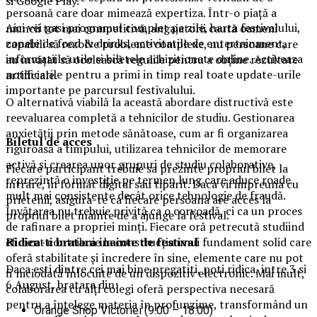
si Google Play.
persoană care doar mimează expertiza. Într-o piață a
Aici vei gasi programul complet pe zile, harta festivalului,
muncii tot mai competitivă, angajatorii caută oameni
zonele de food & drinks, activitatile de entertainment,
capabili să rezolve probleme complexe, nu persoane care
informatiile utile si biletele achizitionate online. Activeaza
au învățat să ocolească regulile pentru a obține rezultate
notificarile pentru a primi in timp real toate update-urile
artificiale.
importante pe parcursul festivalului.
O alternativă viabilă la această abordare distructivă este
reevaluarea completă a tehnicilor de studiu. Gestionarea
anxietății prin metode sănătoase, cum ar fi organizarea
Biletul de acces
riguroasă a timpului, utilizarea tehnicilor de memorare
activă și crearea unor grupuri de studiu colaborative,
Fiecare participant trebuie sa prezinte propriul bilet la
reprezintă o investiție pe termen lung care aduce roade
intrare, in format digital sau tiparit. Daca vii impreuna cu
mult mai consistente decât orice tehnologie de fraudă.
prietenii, asigura-te ca fiecare persoana are acces la
Învățarea nu trebuie privită ca o corvoadă, ci ca un proces
propriul bilet inainte de a ajunge la festival.
de rafinare a propriei minți. Fiecare oră petrecută studiind
Ridica-t
i br
at
ara
inainte de festival
eficient contribuie la construcția unui fundament solid care
oferă stabilitate și încredere în sine, elemente care nu pot
Daca esti dintre cei mai bine pregatiti, poti ridica, intre 3 si
fi niciodată înlocuite de un dispozitiv electronic. Mai mult,
6 August, bratara din:
colaborarea cu alți colegi oferă perspectiva necesară
pentru a înțelege materia în profunzime, transformând un
Orange Shop Victoriei (9:00 – 18:00)