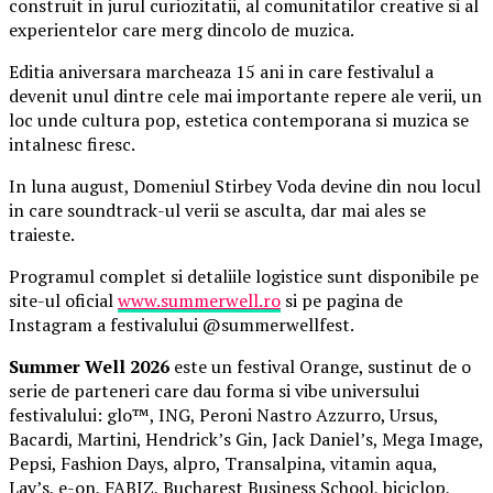
construit in jurul curiozitatii, al comunitatilor creative si al
experientelor care merg dincolo de muzica.
Editia aniversara marcheaza 15 ani in care festivalul a
devenit unul dintre cele mai importante repere ale verii, un
loc unde cultura pop, estetica contemporana si muzica se
intalnesc firesc.
In luna august, Domeniul Stirbey Voda devine din nou locul
in care soundtrack-ul verii se asculta, dar mai ales se
traieste.
Programul complet si detaliile logistice sunt disponibile pe
site-ul oficial
www.summerwell.ro
si pe pagina de
Instagram a festivalului @summerwellfest.
Summer Well 2026
este un festival Orange, sustinut de o
serie de parteneri care dau forma si vibe universului
festivalului: glo™, ING, Peroni Nastro Azzurro, Ursus,
Bacardi, Martini, Hendrick’s Gin, Jack Daniel’s, Mega Image,
Pepsi, Fashion Days, alpro, Transalpina, vitamin aqua,
Lay’s, e-on, FABIZ, Bucharest Business School, biciclop,