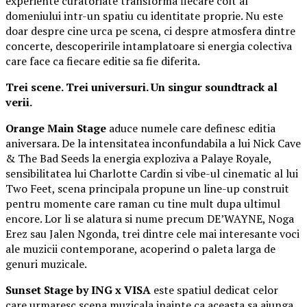
experiente curatoriate transforma fiecare colt al
domeniului intr-un spatiu cu identitate proprie. Nu este
doar despre cine urca pe scena, ci despre atmosfera dintre
concerte, descoperirile intamplatoare si energia colectiva
care face ca fiecare editie sa fie diferita.
Trei scene. Trei universuri. Un singur soundtrack al
verii.
Orange Main Stage
aduce numele care definesc editia
aniversara. De la intensitatea inconfundabila a lui Nick Cave
& The Bad Seeds la energia exploziva a Palaye Royale,
sensibilitatea lui Charlotte Cardin si vibe-ul cinematic al lui
Two Feet, scena principala propune un line-up construit
pentru momente care raman cu tine mult dupa ultimul
encore. Lor li se alatura si nume precum DE’WAYNE, Noga
Erez sau Jalen Ngonda, trei dintre cele mai interesante voci
ale muzicii contemporane, acoperind o paleta larga de
genuri muzicale.
Sunset Stage by ING x VISA
este spatiul dedicat celor
care urmaresc scena muzicala inainte ca aceasta sa ajunga