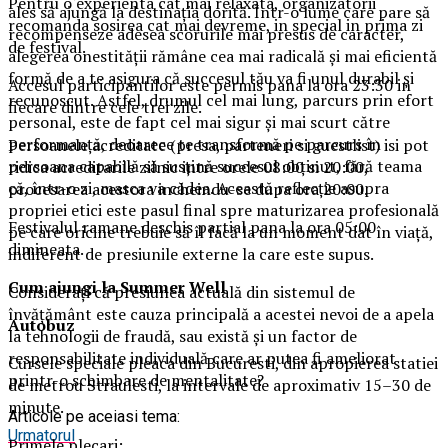
Pentru o experienta cat mai relaxata, organizatorii
ales să ajungă la destinația dorită. Într-o lume care pare să
recomanda sosirea cat mai devreme, in special in prima zi
recompenseze adesea scorurile mai presus de caracter,
de festival.
alegerea onestității rămâne cea mai radicală și mai eficientă
formă de a te asigura că succesul tău va fi unul durabil și
Accesul participantilor este permis pana la ora 23:30 in
recunoscut. Astfel, drumul cel mai lung, parcurs prin efort
fiecare dintre cele trei zile.
personal, este de fapt cel mai sigur și mai scurt către
performanță, deoarece te transformă pe parcurs în
Persoanele acreditate (presa, parteneri si guestlist) isi pot
persoana capabilă să susțină succesul obținut, fără teama
ridica acreditarile zilnic intre orele 08:00 si 20:00,
că, într-o zi, masca va cădea. Această reflecție asupra
procesarea acestora incheindu-se dupa ora 20:00.
propriei etici este pasul final spre maturizarea profesională
Festivalul ramane deschis partial pana la ora 05:00
pe care oricine trebuie să îl facă la un moment dat în viață,
dimineata.
indiferent de presiunile externe la care este supus.
Cum ajungi la Summer Well
Considerați că presiunea actuală din sistemul de
învățământ este cauza principală a acestei nevoi de a apela
Autobuz
la tehnologii de fraudă, sau există și un factor de
responsabilitate individuală care ar putea fi ameliorat
Cursele speciale pleaca din Bucuresti, din apropierea statiei
printr-o schimbare de mentalitate?
de metrou Straulesti, la intervale de aproximativ 15–30 de
minute.
Articole pe aceiasi tema:
Urmatorul
Primele plecari: