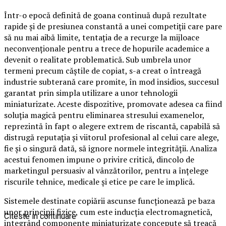
Într-o epocă definită de goana continuă după rezultate
rapide și de presiunea constantă a unei competiții care pare
să nu mai aibă limite, tentația de a recurge la mijloace
neconvenționale pentru a trece de hopurile academice a
devenit o realitate problematică. Sub umbrela unor
termeni precum căștile de copiat, s-a creat o întreagă
industrie subterană care promite, în mod insidios, succesul
garantat prin simpla utilizare a unor tehnologii
miniaturizate. Aceste dispozitive, promovate adesea ca fiind
soluția magică pentru eliminarea stresului examenelor,
reprezintă în fapt o alegere extrem de riscantă, capabilă să
distrugă reputația și viitorul profesional al celui care alege,
fie și o singură dată, să ignore normele integrității. Analiza
acestui fenomen impune o privire critică, dincolo de
marketingul persuasiv al vânzătorilor, pentru a înțelege
riscurile tehnice, medicale și etice pe care le implică.
Sistemele destinate copiării ascunse funcționează pe baza
unor principii fizice, cum este inducția electromagnetică,
Citeste in continuare
integrând componente miniaturizate concepute să treacă