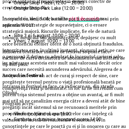
proces solitar și stresant într-un demers colectiv de
Orange Shop Plaza (12:00 – 20:00)
creștere intelectuală.
Orange Shop Park Lake (12:00 – 20:00)
În concluzie, decizia de a utiliza
căști de copiat
nu
Incepand cu luni, 3.08, batarile pot fi comandate si prin
reprezintă o strategie de supraviețuire, ci o eroare
aplicatia WOLT.
strategică majoră. Riscurile implicate, fie ele de natură
Intre 3 si 6 august: 10:00 – 20:00
tehnică, medicală sau administrativă, depășesc cu mult
Vineri, 7 august: 10:00 – 13:00
orice beneficiu efemer oferit de o notă obținută fraudulos.
Integritatea este, în ultimă instanță, singurul activ pe care
Ridicarea bratarilor inainte de festival se poate face
o persoană îl deține cu adevărat la începutul carierei sale,
exclusiv de catre detinatorii de abonamente sau invitatii de
iar păstrarea acesteia este mult mai valoroasă decât orice
tip full pass.
succes care necesită ascunderea adevărului. Alegerea de a
Accesul i
n festival
învăța onest este un act de curaj și respect de sine, care
pregătește terenul pentru o viață profesională bazată pe
Intrarea in festival se face, ca in fiecare an, din strada
competență reală și demnitate. În loc să ne întrebăm cum
Oltului.
putem trișa sistemul pentru a obține un avantaj, ar fi mult
mai util să ne canalizăm energia către a deveni atât de bine
Program acces:
pregătiți încât sistemul să ne recunoască meritele prin
propriile forțe. Viitorul aparține celor care înțeleg că
Vineri: incepand cu ora 16:00
Sambata si duminica: incepand cu ora 14:00
valoarea lor nu stă în rezultatele trecătoare, ci în
cunoștințele pe care le poartă cu ei și în onoarea cu care au