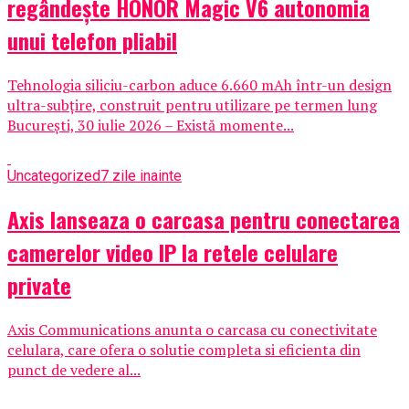
regândește HONOR Magic V6 autonomia
unui telefon pliabil
Tehnologia siliciu-carbon aduce 6.660 mAh într-un design
ultra-subțire, construit pentru utilizare pe termen lung
București, 30 iulie 2026 – Există momente...
Uncategorized
7 zile inainte
Axis lanseaza o carcasa pentru conectarea
camerelor video IP la retele celulare
private
Axis Communications anunta o carcasa cu conectivitate
celulara, care ofera o solutie completa si eficienta din
punct de vedere al...