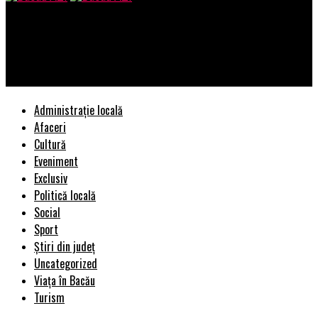
Bacau AZI
Dincolo de mirajul tehnologiei: Etică, riscuri și adevărata
valoare a pregătirii academice
Administrație locală
Afaceri
Cultură
Eveniment
Exclusiv
Politică locală
Social
Sport
Știri din județ
Uncategorized
Viața în Bacău
Turism