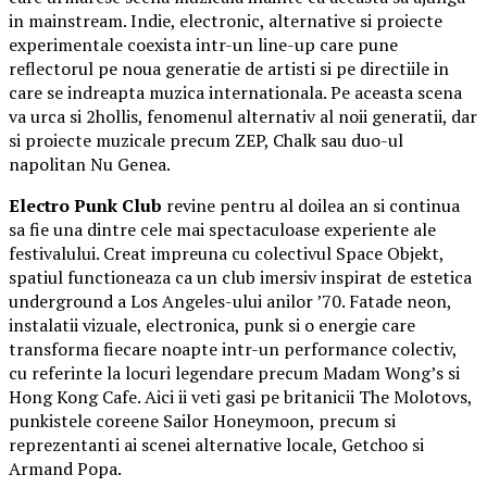
in mainstream. Indie, electronic, alternative si proiecte
experimentale coexista intr-un line-up care pune
reflectorul pe noua generatie de artisti si pe directiile in
care se indreapta muzica internationala. Pe aceasta scena
va urca si 2hollis, fenomenul alternativ al noii generatii, dar
si proiecte muzicale precum ZEP, Chalk sau duo-ul
napolitan Nu Genea.
Electro Punk Club
revine pentru al doilea an si continua
sa fie una dintre cele mai spectaculoase experiente ale
festivalului. Creat impreuna cu colectivul Space Objekt,
spatiul functioneaza ca un club imersiv inspirat de estetica
underground a Los Angeles-ului anilor ’70. Fatade neon,
instalatii vizuale, electronica, punk si o energie care
transforma fiecare noapte intr-un performance colectiv,
cu referinte la locuri legendare precum Madam Wong’s si
Hong Kong Cafe. Aici ii veti gasi pe britanicii The Molotovs,
punkistele coreene Sailor Honeymoon, precum si
reprezentanti ai scenei alternative locale, Getchoo si
Armand Popa.