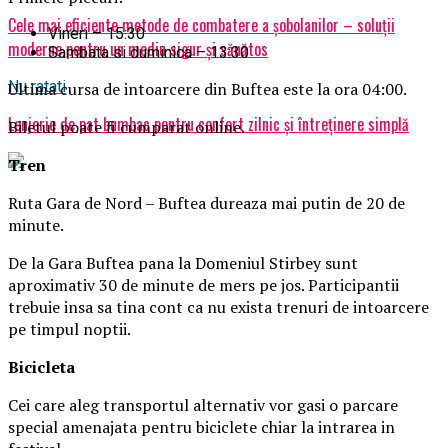
Cele mai eficiente metode de combatere a șobolanilor – soluții
Vineri – 15:30
moderne pentru un mediu sigur și sănătos
Sambata si duminica – 13:30
Nu ratati
Ultima cursa de intoarcere din Buftea este la ora 04:00.
Lenjerie de pat bumbac pentru confort zilnic și întreținere simplă
Biletul poate fi cumparat online.
Tren
Ruta Gara de Nord – Buftea dureaza mai putin de 20 de
minute.
De la Gara Buftea pana la Domeniul Stirbey sunt
aproximativ 30 de minute de mers pe jos. Participantii
trebuie insa sa tina cont ca nu exista trenuri de intoarcere
pe timpul noptii.
Biciclet
a
Cei care aleg transportul alternativ vor gasi o parcare
special amenajata pentru biciclete chiar la intrarea in