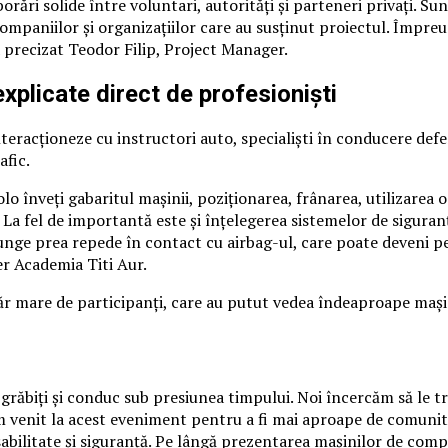
rări solide între voluntari, autorități și parteneri privați. Sun
mpaniilor și organizațiilor care au susținut proiectul. Împreu
 precizat Teodor Filip, Project Manager.
plicate direct de profesioniști
teracționeze cu instructori auto, specialiști în conducere defe
afic.
 înveți gabaritul mașinii, poziționarea, frânarea, utilizarea ogl
 La fel de importantă este și înțelegerea sistemelor de siguran
nge prea repede în contact cu airbag-ul, care poate deveni per
er Academia Titi Aur.
mare de participanți, care au putut vedea îndeaproape mașini 
răbiți și conduc sub presiunea timpului. Noi încercăm să le tra
 Am venit la acest eveniment pentru a fi mai aproape de comunit
bilitate și siguranță. Pe lângă prezentarea mașinilor de compe