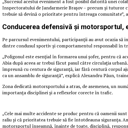
„Succesul acestui eveniment a fost posibil datorită unei colabo
Inspectoratului de Jandarmerie Brașov – precum și tuturor co
trebuie să devină o prioritate pentru întreaga comunitate”, a
Conducerea defensivă și motorsportul, ex
Pe parcursul evenimentului, participanții au avut ocazia să in
dintre condusul sportiv și comportamentul responsabil în tr
„Poligonul este esențial în formarea unui șofer, pentru că acolo
Abia după aceea ar trebui făcut pasul către circulația urbană.
împreună cu centura de siguranță, iar fără centură corpul aju
ca un ansamblu de siguranță”, explică Alexandru Păun, train
Zona dedicată motorsportului a atras, de asemenea, un număr 
importanța disciplinei și a reflexelor corecte în trafic.
„Cele mai multe accidente se produc pentru că oamenii sunt g
raliu și că prioritatea trebuie să fie întotdeauna siguranța.
motorsportul înseamnă, înainte de toate, disciplină, responsa