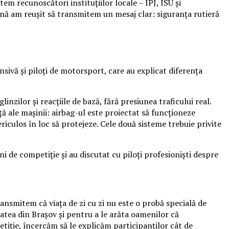
tem recunoscători instituțiilor locale – IPJ, ISU și
nă am reușit să transmitem un mesaj clar: siguranța rutieră
nsivă și piloți de motorsport, care au explicat diferența
inzilor și reacțiile de bază, fără presiunea traficului real.
ță ale mașinii: airbag-ul este proiectat să funcționeze
iculos în loc să protejeze. Cele două sisteme trebuie privite
de competiție și au discutat cu piloți profesioniști despre
nsmitem că viața de zi cu zi nu este o probă specială de
atea din Brașov și pentru a le arăta oamenilor că
tiție, încercăm să le explicăm participanților cât de