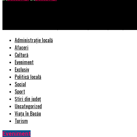
Bacau AZI
„Condu Prudent! Alege Viața!” a adus brașovenii față în față cu r
Administrație locală
Afaceri
Cultură
Eveniment
Exclusiv
Politică locală
Social
Sport
Știri din județ
Uncategorized
Viața în Bacău
Turism
Eveniment