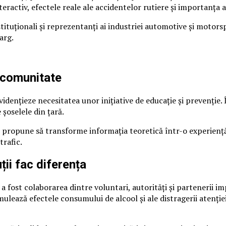
eractiv, efectele reale ale accidentelor rutiere și importanța
ituționali și reprezentanți ai industriei automotive și motors
arg.
 comunitate
idențieze necesitatea unor inițiative de educație și prevenție.
 șoselele din țară.
propune să transforme informația teoretică într-o experiență d
trafic.
ții fac diferența
ost colaborarea dintre voluntari, autorități și partenerii impl
lează efectele consumului de alcool și ale distragerii atenției 