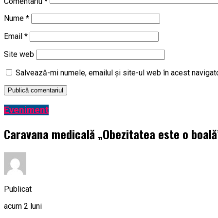
Comentariu
*
Nume
*
Email
*
Site web
Salvează-mi numele, emailul și site-ul web în acest navigat
Eveniment
Caravana medicală „Obezitatea este o boală” 
Publicat
acum 2 luni