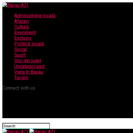
Administrație locală
Afaceri
Cultură
Eveniment
Exclusiv
Politică locală
Social
Sport
Știri din județ
Uncategorized
Viața în Bacău
Turism
Connect with us