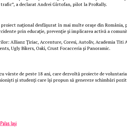
trafic”, a declarat Andrei Gîrtofan, pilot la ProRally.
roiect național desfășurat în mai multe orașe din România, pri
idente prin educație, prevenție și implicarea activă a comunit
rilor: Allianz Țiriac, Accenture, Coresi, Autoliv, Academia Titi
nts, Ugly Bikers, Oaki, Crust Focacceria și Panoramic.
cu vârste de peste 18 ani, care dezvoltă proiecte de voluntaria
oniști și studenți care își propun să genereze schimbări pozitiv
Palas Iași