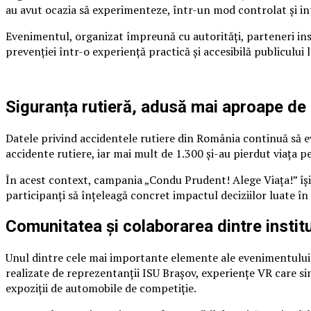
au avut ocazia să experimenteze, într-un mod controlat și int
Evenimentul, organizat împreună cu autorități, parteneri inst
prevenției într-o experiență practică și accesibilă publicului l
Siguranța rutieră, adusă mai aproape de
Datele privind accidentele rutiere din România continuă să ev
accidente rutiere, iar mai mult de 1.300 și-au pierdut viața pe
În acest context, campania „Condu Prudent! Alege Viața!” își 
participanți să înțeleagă concret impactul deciziilor luate în 
Comunitatea și colaborarea dintre institu
Unul dintre cele mai importante elemente ale evenimentului a f
realizate de reprezentanții ISU Brașov, experiențe VR care simu
expoziții de automobile de competiție.