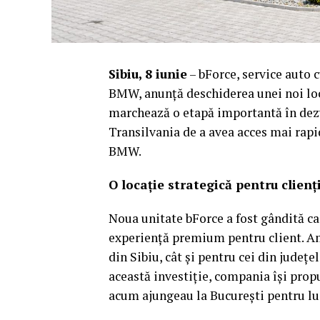
Sibiu, 8 iunie
– bForce, service auto 
BMW, anunță deschiderea unei noi locaț
marchează o etapă importantă în dezv
Transilvania de a avea acces mai rapi
BMW.
O locație strategică pentru clienț
Noua unitate bForce a fost gândită ca 
experiență premium pentru client. Amp
din Sibiu, cât și pentru cei din județe
această investiție, compania își prop
acum ajungeau la București pentru luc