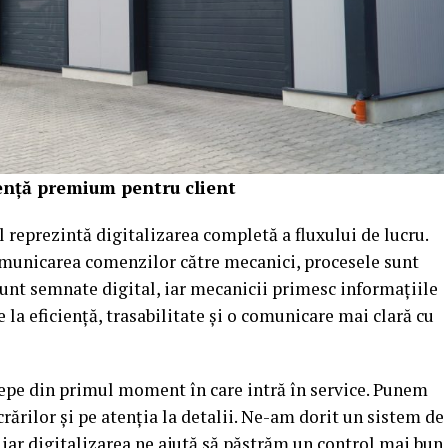
riență premium pentru client
îl reprezintă digitalizarea completă a fluxului de lucru.
comunicarea comenzilor către mecanici, procesele sunt
unt semnate digital, iar mecanicii primesc informațiile
e la eficiență, trasabilitate și o comunicare mai clară cu
cepe din primul moment în care intră în service. Punem
rărilor și pe atenția la detalii. Ne-am dorit un sistem de
 iar digitalizarea ne ajută să păstrăm un control mai bun