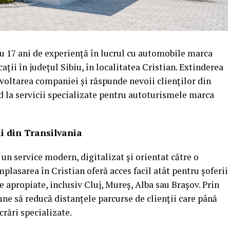
cu 17 ani de experiență în lucrul cu automobile marca
ii în județul Sibiu, în localitatea Cristian. Extinderea
oltarea companiei și răspunde nevoii clienților din
d la servicii specializate pentru autoturismele marca
ii din Transilvania
un service modern, digitalizat și orientat către o
lasarea în Cristian oferă acces facil atât pentru șoferii
le apropiate, inclusiv Cluj, Mureș, Alba sau Brașov. Prin
une să reducă distanțele parcurse de clienții care până
rări specializate.