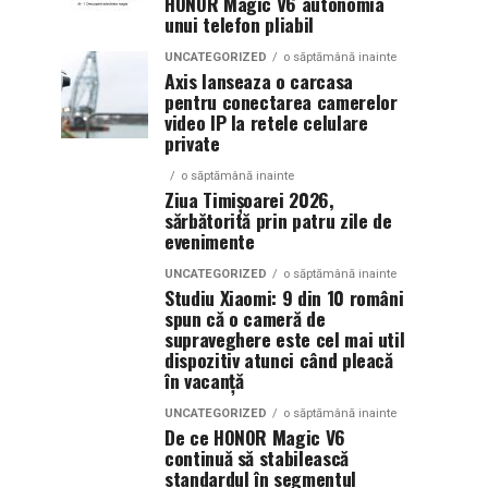
HONOR Magic V6 autonomia
unui telefon pliabil
UNCATEGORIZED
o săptămână inainte
Axis lanseaza o carcasa
pentru conectarea camerelor
video IP la retele celulare
private
o săptămână inainte
Ziua Timișoarei 2026,
sărbătorită prin patru zile de
evenimente
UNCATEGORIZED
o săptămână inainte
Studiu Xiaomi: 9 din 10 români
spun că o cameră de
supraveghere este cel mai util
dispozitiv atunci când pleacă
în vacanță
UNCATEGORIZED
o săptămână inainte
De ce HONOR Magic V6
continuă să stabilească
standardul în segmentul