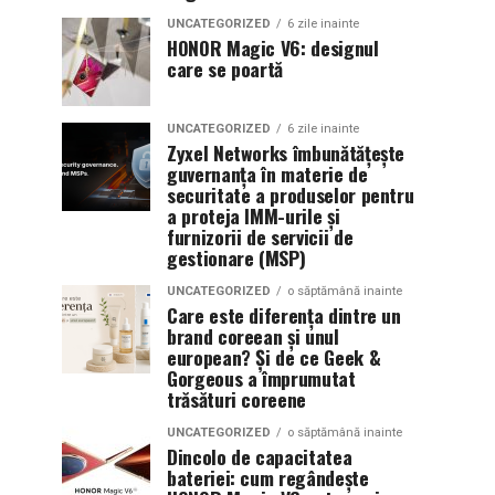
UNCATEGORIZED
6 zile inainte
HONOR Magic V6: designul
care se poartă
UNCATEGORIZED
6 zile inainte
Zyxel Networks îmbunătățește
guvernanța în materie de
securitate a produselor pentru
a proteja IMM-urile și
furnizorii de servicii de
gestionare (MSP)
UNCATEGORIZED
o săptămână inainte
Care este diferența dintre un
brand coreean și unul
european? Și de ce Geek &
Gorgeous a împrumutat
trăsături coreene
UNCATEGORIZED
o săptămână inainte
Dincolo de capacitatea
bateriei: cum regândește