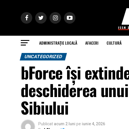
ADMINISTRAȚIE LOCALĂ
AFACERI
CULTURĂ
UNCATEGORIZED
bForce își extinde
deschiderea unui
Sibiului
Publicat
acum 2 luni
pe
iunie 4, 2026