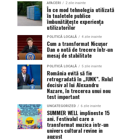
AFACERI
2 zile inainte
În ce mod tehnologia utilizată
în toaletele publice
îmbunătățește experiența
utilizatorilor
POLITICĂ LOCALĂ
4 zile inainte
Cum a transformat Nicușor
Dan o notă de trecere într-un
mesaj de stabilitate
POLITICĂ LOCALĂ
5 zile inainte
România evită să fie
retrogradată în „JUNK”. Rolul
decisiv al lui Alexandru
Nazare, în trecerea unui nou
test important
UNCATEGORIZED
6 zile inainte
SUMMER WELL implineste 15
ani. Festivalul care a
transformat muzica intr-un
univers cultural revine in
august