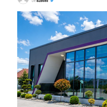
De
b2bseo