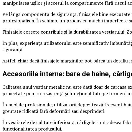
manipularea ușilor și accesul la compartimente fără riscul ac
Pe lângă componenta de siguranță, finisajele bine executate in
profesionalism. În schimb, un produs cu muchii imperfecte sau
Finisajele corecte contribuie și la durabilitatea vestiarului. 
În plus, experiența utilizatorului este semnificativ îmbunătă
siguranță.
Astfel, chiar dacă finisajele marginilor pot părea un detaliu 
Accesoriile interne: bare de haine, cârlige
Calitatea unui vestiar metalic nu este dată doar de carcasa ext
proiectate pentru rezistență și funcționalitate pe termen lu
În mediile profesionale, utilizatorii depozitează frecvent ha
greutate ridicată fără deformări sau desprinderi.
În vestiarele de calitate inferioară, cârligele sunt adesea fab
funcționalitatea produsului.