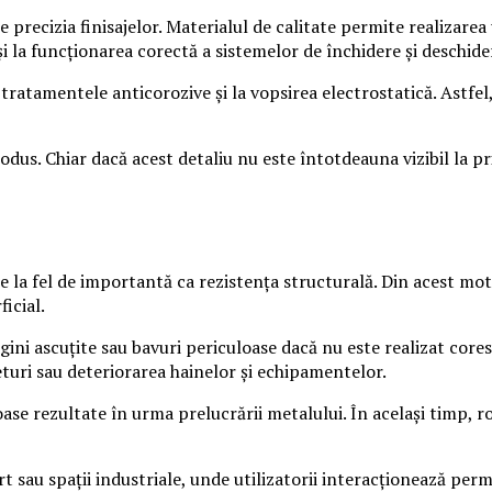
 precizia finisajelor. Materialul de calitate permite realizarea
și la funcționarea corectă a sistemelor de închidere și deschide
ratamentele anticorozive și la vopsirea electrostatică. Astfel,
rodus. Chiar dacă acest detaliu nu este întotdeauna vizibil la p
e la fel de importantă ca rezistența structurală. Din acest moti
icial.
ini ascuțite sau bavuri periculoase dacă nu este realizat coresp
turi sau deteriorarea hainelor și echipamentelor.
e rezultate în urma prelucrării metalului. În același timp, rot
rt sau spații industriale, unde utilizatorii interacționează per