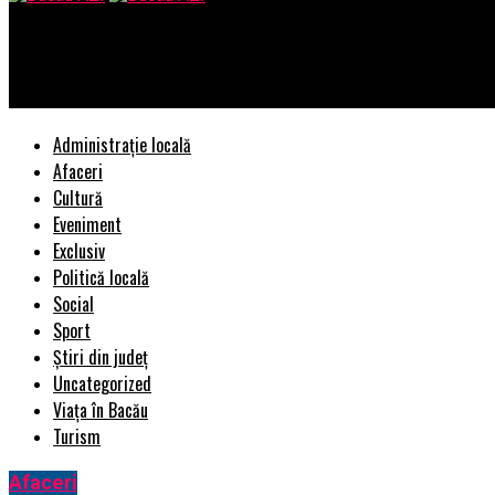
Bacau AZI
Structura unui vestiar metalic de calitate – Detaliile care chiar
Administrație locală
Afaceri
Cultură
Eveniment
Exclusiv
Politică locală
Social
Sport
Știri din județ
Uncategorized
Viața în Bacău
Turism
Afaceri