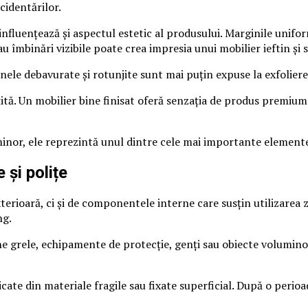
cidentărilor.
fluențează și aspectul estetic al produsului. Marginile uniforme
 îmbinări vizibile poate crea impresia unui mobilier ieftin și 
Zonele debavurate și rotunjite sunt mai puțin expuse la exfoliere
țită. Un mobilier bine finisat oferă senzația de produs premiu
minor, ele reprezintă unul dintre cele mai importante elemente 
 și polițe
erioară, ci și de componentele interne care susțin utilizarea zil
ng.
ine grele, echipamente de protecție, genți sau obiecte volumino
ricate din materiale fragile sau fixate superficial. După o perio