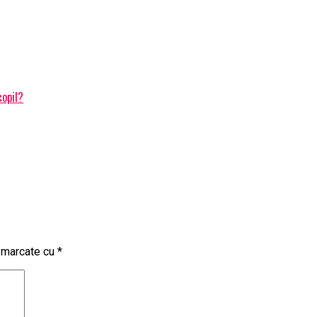
copil?
t marcate cu
*