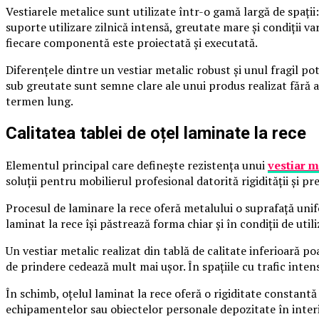
Vestiarele metalice sunt utilizate într-o gamă largă de spații: f
suporte utilizare zilnică intensă, greutate mare și condiții v
fiecare componentă este proiectată și executată.
Diferențele dintre un vestiar metalic robust și unul fragil po
sub greutate sunt semne clare ale unui produs realizat fără at
termen lung.
Calitatea tablei de oțel laminate la rece
Elementul principal care definește rezistența unui
vestiar m
soluții pentru mobilierul profesional datorită rigidității și pre
Procesul de laminare la rece oferă metalului o suprafață unif
laminat la rece își păstrează forma chiar și în condiții de util
Un vestiar metalic realizat din tablă de calitate inferioară po
de prindere cedează mult mai ușor. În spațiile cu trafic intens
În schimb, oțelul laminat la rece oferă o rigiditate constantă
echipamentelor sau obiectelor personale depozitate în interi