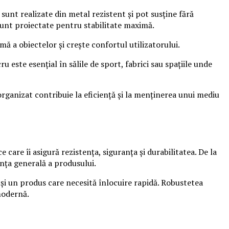
sunt realizate din metal rezistent și pot susține fără
sunt proiectate pentru stabilitate maximă.
 a obiectelor și crește confortul utilizatorului.
 este esențial în sălile de sport, fabrici sau spațiile unde
 organizat contribuie la eficiență și la menținerea unui mediu
 care îi asigură rezistența, siguranța și durabilitatea. De la
anța generală a produsului.
tă și un produs care necesită înlocuire rapidă. Robustetea
 modernă.