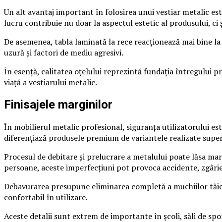
Un alt avantaj important în folosirea unui vestiar metalic este
lucru contribuie nu doar la aspectul estetic al produsului, ci 
De asemenea, tabla laminată la rece reacționează mai bine la t
uzură și factori de mediu agresivi.
În esență, calitatea oțelului reprezintă fundația întregului p
viață a vestiarului metalic.
Finisajele marginilor
În mobilierul metalic profesional, siguranța utilizatorului est
diferențiază produsele premium de variantele realizate superf
Procesul de debitare și prelucrare a metalului poate lăsa marg
persoane, aceste imperfecțiuni pot provoca accidente, zgârie
Debavurarea presupune eliminarea completă a muchiilor tăioas
confortabil în utilizare.
Aceste detalii sunt extrem de importante în școli, săli de spo