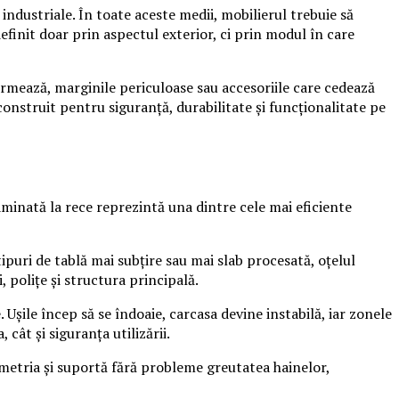
i industriale. În toate aceste medii, mobilierul trebuie să
efinit doar prin aspectul exterior, ci prin modul în care
formează, marginile periculoase sau accesoriile care cedează
construit pentru siguranță, durabilitate și funcționalitate pe
laminată la rece reprezintă una dintre cele mai eficiente
puri de tablă mai subțire sau mai slab procesată, oțelul
, polițe și structura principală.
 Ușile încep să se îndoaie, carcasa devine instabilă, iar zonele
cât și siguranța utilizării.
eometria și suportă fără probleme greutatea hainelor,