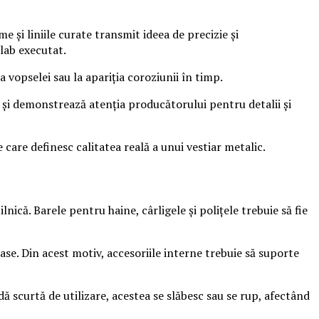
 și liniile curate transmit ideea de precizie și
slab executat.
a vopselei sau la apariția coroziunii în timp.
m și demonstrează atenția producătorului pentru detalii și
care definesc calitatea reală a unui vestiar metalic.
nică. Barele pentru haine, cârligele și polițele trebuie să fie
ase. Din acest motiv, accesoriile interne trebuie să suporte
adă scurtă de utilizare, acestea se slăbesc sau se rup, afectând