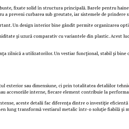
uste, fixate solid în structura principală. Barele pentru haine 
ru a preveni curbarea sub greutate, iar sistemele de prindere 
ant. Un design interior bine gândit permite organizarea optimă
itate și uzură comparativ cu variantele din plastic. Acest lucru
 zilnică a utilizatorilor. Un vestiar funcțional, stabil și bine
l exterior sau dimensiune, ci prin totalitatea detaliilor tehnice
r sau accesoriile interne, fiecare element contribuie la perform
ntense, aceste detalii fac diferența dintre o investiție eficien
rmen lung transformă vestiarul metalic într-o soluție fiabilă și