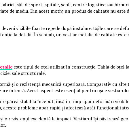
abrici, săli de sport, spitale, școli, centre logistice sau birour
ariate de mediu. Din acest motiv, un produs de calitate nu este d
t deveni vizibile foarte repede după instalare. Ușile care se de
enție la detalii. În schimb, un vestiar metalic de calitate este 
etalic
este tipul de oțel utilizat în construcție. Tabla de oțel 
ciziei sale structurale.
ormă și o rezistență mecanică superioară. Comparativ cu alte ti
izare intensă. Acest aspect este esențial pentru ușile vestiarului
ate părea stabil la început, însă în timp apar deformări vizibile.
, aceste probleme apar rapid și afectează atât funcționalitatea, 
 și o rezistență excelentă la impact. Vestiarul își păstrează g
or.