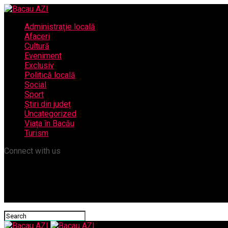
Administrație locală
Afaceri
Cultură
Eveniment
Exclusiv
Politică locală
Social
Sport
Știri din județ
Uncategorized
Viața în Bacău
Turism
Connect with us