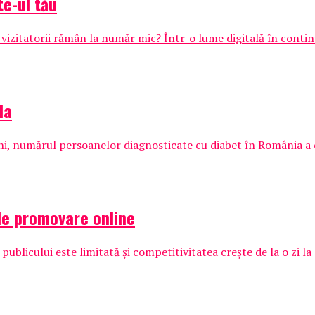
te-ul tău
ar vizitatorii rămân la număr mic? Într-o lume digitală în contin
la
ani, numărul persoanelor diagnosticate cu diabet în România a c
de promovare online
publicului este limitată și competitivitatea crește de la o zi la 