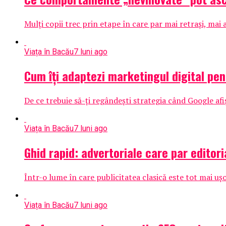
Mulți copii trec prin etape în care par mai retrași, mai 
Viața în Bacău
7 luni ago
Cum îți adaptezi marketingul digital pe
De ce trebuie să-ți regândești strategia când Google afiș
Viața în Bacău
7 luni ago
Ghid rapid: advertoriale care par editori
Într-o lume în care publicitatea clasică este tot mai uș
Viața în Bacău
7 luni ago