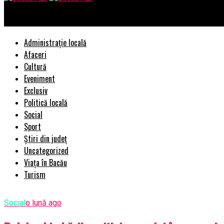
Bacau AZI
Administrație locală
Afaceri
Cultură
Eveniment
Exclusiv
Politică locală
Social
Sport
Știri din județ
Uncategorized
Viața în Bacău
Turism
Social
o lună ago