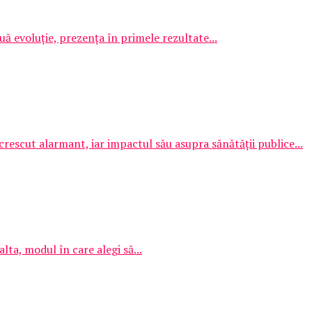
uă evoluție, prezența în primele rezultate...
rescut alarmant, iar impactul său asupra sănătății publice...
alta, modul în care alegi să...