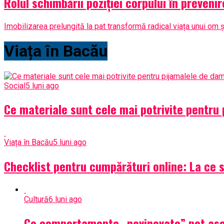
Rolul schimbării poziției corpului în preveni
Imobilizarea prelungită la pat transformă radical viața unui om și
Viața în Bacău
Social
5 luni ago
Ce materiale sunt cele mai potrivite pentru
Viața în Bacău
5 luni ago
Checklist pentru cumpărături online: La ce să
Cultură
6 luni ago
Ce comportamente „nevinovate” pot ascu