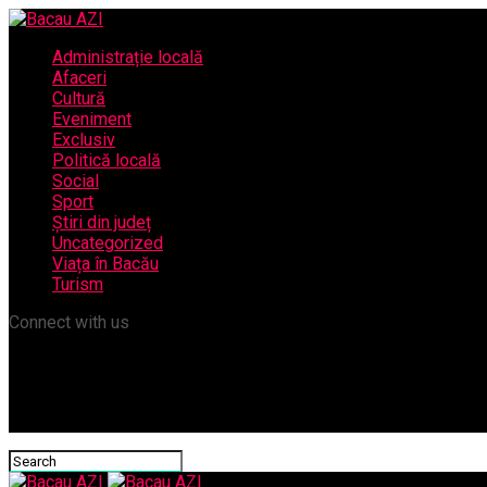
Administrație locală
Afaceri
Cultură
Eveniment
Exclusiv
Politică locală
Social
Sport
Știri din județ
Uncategorized
Viața în Bacău
Turism
Connect with us