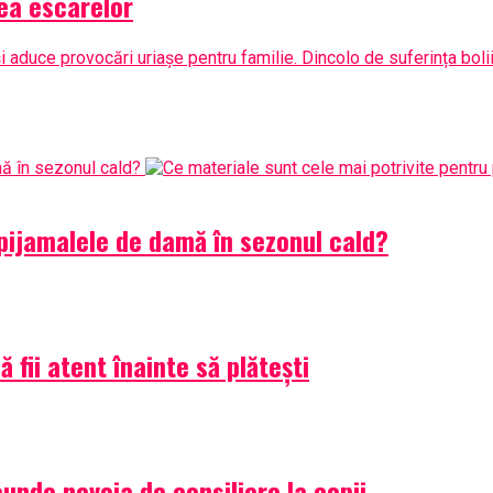
rea escarelor
 aduce provocări uriașe pentru familie. Dincolo de suferința bolii 
 pijamalele de damă în sezonul cald?
 fii atent înainte să plătești
nde nevoia de consiliere la copii