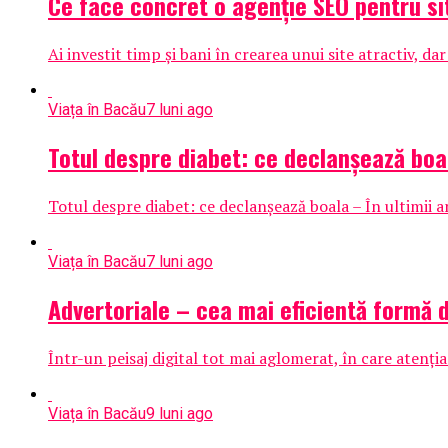
Ce face concret o agenție SEO pentru si
Ai investit timp și bani în crearea unui site atractiv, d
Viața în Bacău
7 luni ago
Totul despre diabet: ce declanșează boa
Totul despre diabet: ce declanșează boala – În ultimii 
Viața în Bacău
7 luni ago
Advertoriale – cea mai eficientă formă 
Într-un peisaj digital tot mai aglomerat, în care atenția 
Viața în Bacău
9 luni ago