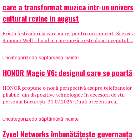
care a transformat muzica intr-un univers
cultural revine in august
Exista festivaluri la care mergi pentru un concert. Si exista
Summer Well – locul in care muzica este doar inceputul....
Uncategorized
o săptămână inainte
HONOR Magic V6: designul care se poartă
HONOR propune o nouă perspectivă asupra telefoanelor
pliabile: din dispozitive tehnologice în accesorii de stil
personal București, 31.07.2026: După prezentarea...
Uncategorized
o săptămână inainte
Zyxel Networks îmbunătățește guvernanța