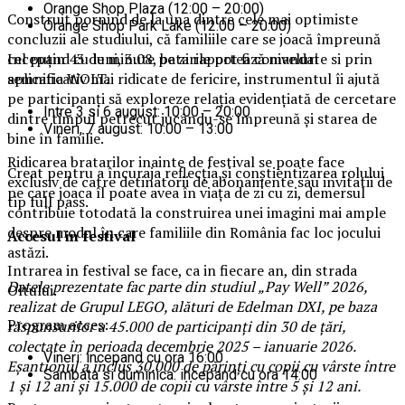
Orange Shop Plaza (12:00 – 20:00)
Construit pornind de la una dintre cele mai optimiste
Orange Shop Park Lake (12:00 – 20:00)
concluzii ale studiului, că familiile care se joacă împreună
Incepand cu luni, 3.08, batarile pot fi comandate si prin
cel puțin 43 de minute pe zi raportează niveluri
aplicatia WOLT.
semnificativ mai ridicate de fericire, instrumentul îi ajută
pe participanți să exploreze relația evidențiată de cercetare
Intre 3 si 6 august: 10:00 – 20:00
dintre timpul petrecut jucându-se împreună și starea de
Vineri, 7 august: 10:00 – 13:00
bine în familie.
Ridicarea bratarilor inainte de festival se poate face
Creat pentru a încuraja reflecția și conștientizarea rolului
exclusiv de catre detinatorii de abonamente sau invitatii de
pe care joaca îl poate avea în viața de zi cu zi, demersul
tip full pass.
contribuie totodată la construirea unei imagini mai ample
despre modul în care familiile din România fac loc jocului
Accesul i
n festival
astăzi.
Intrarea in festival se face, ca in fiecare an, din strada
Datele prezentate fac parte din studiul „Pay Well” 2026,
Oltului.
realizat de Grupul LEGO, alături de Edelman DXI, pe baza
Program acces:
răspunsurilor a 45.000 de participanți din 30 de țări,
colectate în perioada decembrie 2025 – ianuarie 2026.
Vineri: incepand cu ora 16:00
Eșantionul a inclus 30.000 de părinți cu copii cu vârste între
Sambata si duminica: incepand cu ora 14:00
1 și 12 ani și 15.000 de copii cu vârste între 5 și 12 ani.