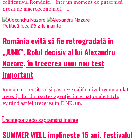
calificativul României – într-un moment de puternică
presiune macroeconomică –...
Politică locală
6 zile inainte
România evită să fie retrogradată în
„JUNK”. Rolul decisiv al lui Alexandru
Nazare, în trecerea unui nou test
important
România a reușit să își păstreze calificativul recomandat
investițiilor din partea agenției internaționale Fitch,
evitând astfel trecerea în JUNK, un...
Uncategorized
o săptămână inainte
SUMMER WELL implineste 15 ani. Festivalul