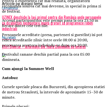
Pentru o experienta cat mai relaxata, organizatorii
Articole pe aceiasi tema:
recomanda sosirea cat mai devreme, in special in prima zi
Urmatorul
de festival.
UZINEX deschide la Iași primul centru din România unde persoanele
Accesul participantilor este permis pana la ora 23:30 in
cu dizabilități locomotorii învață gratuit să programeze roboți
fiecare dintre cele trei zile.
industriali
Persoanele acreditate (presa, parteneri si guestlist) isi pot
Nu ratati
ridica acreditarile zilnic intre orele 08:00 si 20:00,
procesarea acestora incheindu-se dupa ora 20:00.
Știri Diverse – Informații din Toate Domeniile de Interes
Festivalul ramane deschis partial pana la ora 05:00
dimineata.
Cum ajungi la Summer Well
Autobuz
Cursele speciale pleaca din Bucuresti, din apropierea statiei
de metrou Straulesti, la intervale de aproximativ 15–30 de
minute.
Primele plecari: