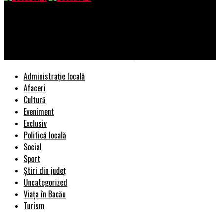
Bacau AZI
Copiii de astăzi, adulții de mâine: noul studiu LEGO® „Play Well”
2026 arată că joaca modelează generația viitoare
Administrație locală
Afaceri
Cultură
Eveniment
Exclusiv
Politică locală
Social
Sport
Știri din județ
Uncategorized
Viața în Bacău
Turism