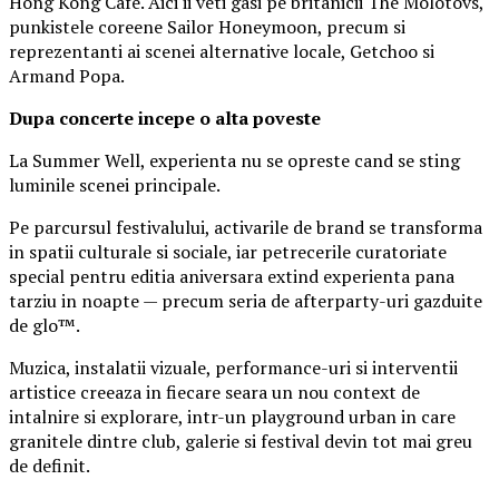
Hong Kong Cafe. Aici ii veti gasi pe britanicii The Molotovs,
punkistele coreene Sailor Honeymoon, precum si
reprezentanti ai scenei alternative locale, Getchoo si
Armand Popa.
Dupa concerte incepe o alta poveste
La Summer Well, experienta nu se opreste cand se sting
luminile scenei principale.
Pe parcursul festivalului, activarile de brand se transforma
in spatii culturale si sociale, iar petrecerile curatoriate
special pentru editia aniversara extind experienta pana
tarziu in noapte — precum seria de afterparty-uri gazduite
de glo™.
Muzica, instalatii vizuale, performance-uri si interventii
artistice creeaza in fiecare seara un nou context de
intalnire si explorare, intr-un playground urban in care
granitele dintre club, galerie si festival devin tot mai greu
de definit.