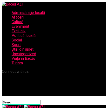
Administrație locală
Afaceri
Cultură
Eveniment
Exclusiv
Politică locală
Social
Sport
Știri din județ
Uncategorized
Viața în Bacău
Turism
Connect with us