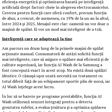
eficiența energetică și optimizarea bazată pe inteligență
artificială drept factori-cheie în alegerea electrocasnicelor.
Cererea pentru funcții care oferă confort, precum funcția
de abur, a crescut, de asemenea, cu 19% de la un an la altul,
între 2024 și 2025. Mesajul este clar: oamenii nu vor doar o
mașină de spălat. Ei vor un mod mai inteligent de a trăi.
Inteligență care se adaptează la tine
Am parcurs un drum lung de la primele mașini de spălat
acționate manual. Consumatorii de astăzi solicită funcții
mai inteligente, care să asigure o spălare mai eficientă și de
calitate superioară, iar funcția AI Wash de la Samsung a
fost concepută exact în acest scop. Nu există două spălări
identice. O cămașă ușor uzată necesită un tratament cu
totul diferit față de un echipament sportiv plin de noroi, iar
AI Wash înțelege acest lucru.
În loc să se bazeze pe programe prestabilite, funcția AI
Wash utilizează senzori integrați pentru a detecta
greutatea rufelor, a evalua țesătura și a optimiza spălarea