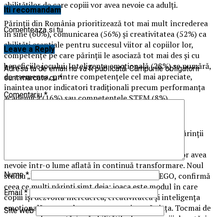
abilităților de care copiii vor avea nevoie ca adulți.
Iti recomandam
Părinții din România prioritizează tot mai mult încrederea
Comenteaza si tu
în sine (60%), comunicarea (56%) și creativitatea (52%) ca
abilități esențiale pentru succesul viitor al copiilor lor,
Leave a Reply
competențe pe care părinții le asociază tot mai des și cu
beneficiile jocului. Inteligența emoțională (28%) se numără,
Adresa ta de email nu va fi publicată.
Câmpurile obligatorii
de asemenea, printre competențele cel mai apreciate,
sunt marcate cu
*
înaintea unor indicatori tradiționali precum performanța
Comentariu
*
academică (16%) sau competențele STEM (8%).
„Conversația despre copilărie și viitor se schimbă. Părinții
nu se mai uită doar la performanța academică, ci la
competențele socio-emoționale de care copiii lor vor avea
nevoie într-o lume aflată în continuă transformare. Noul
Nume
*
studiu „Play Well” 2026, realizat de Grupul LEGO, confirmă
ceea ce mulți părinți simt deja: joaca este modul în care
Email
*
copiii își dezvoltă încrederea, creativitatea și inteligența
emoțională pe care le vor purta cu ei toată viața. Tocmai de
Site web