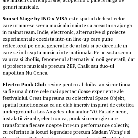
genuri muzicale.
Sunset Stage by ING x VISA
este spatiul dedicat celor
care urmaresc scena muzicala inainte ca aceasta sa ajunga
in mainstream. Indie, electronic, alternative si proiecte
experimentale coexista intr-un line-up care pune
reflectorul pe noua generatie de artisti si pe directiile in
care se indreapta muzica internationala. Pe aceasta scena
va urca si 2hollis, fenomenul alternativ al noii generatii, dar
si proiecte muzicale precum ZEP, Chalk sau duo-ul
napolitan Nu Genea.
Electro Punk Club
revine pentru al doilea an si continua
sa fie una dintre cele mai spectaculoase experiente ale
festivalului. Creat impreuna cu colectivul Space Objekt,
spatiul functioneaza ca un club imersiv inspirat de estetica
underground a Los Angeles-ului anilor ’70. Fatade neon,
instalatii vizuale, electronica, punk si o energie care
transforma fiecare noapte intr-un performance colectiv,
cu referinte la locuri legendare precum Madam Wong’s si