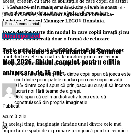
aceea, credem cu tărie că abilitățile de care copiii de astăzi
vor avea nevoie ca adulți se formează și în momentele de
Salvează-mi numele, emailul și site-ul web în acest
navigator pentru data viitoare când o să comentez.
joacă în familie”,
a declarat Agnieszka Poremska-
Ledzion, General Manager LEGO® România.
Joaca devine parte din modul în care copiii învață și nu
Uncategorized
mai este considerată doar o formă de relaxare
Tot ce trebuie sa stii inainte de Summer
Datele studiului arată că părinții și copiii văd joaca drept
unul dintre cele mai naturale moduri prin care cei mici
Well 2026. Ghidul complet pentru editia
învață, experimentează și capătă încredere.
aniversara de 15 ani
89% dintre părinți și 92% dintre copii spun că joaca este
unul dintre principalele moduri prin care copiii învață.
91% dintre copii spun că prin joacă au curajul să încerce
lucruri noi fără teama de a greși.
96% spun că cel mai distractiv lucru este să
construiască din propria imaginație.
Publicat
acum 3 zile
În același timp, imaginația rămâne unul dintre cele mai
pe
importante spații de exprimare prin joacă pentru cei mici: