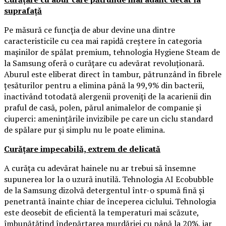
suprafață
Pe măsură ce funcția de abur devine una dintre
caracteristicile cu cea mai rapidă creștere în categoria
mașinilor de spălat premium, tehnologia Hygiene Steam de
la Samsung oferă o curățare cu adevărat revoluționară.
Aburul este eliberat direct în tambur, pătrunzând în fibrele
țesăturilor pentru a elimina până la 99,9% din bacterii,
inactivând totodată alergenii proveniți de la acarienii din
praful de casă, polen, părul animalelor de companie și
ciuperci: amenințările invizibile pe care un ciclu standard
de spălare pur și simplu nu le poate elimina.
Curățare impecabilă, extrem de delicată
A curăța cu adevărat hainele nu ar trebui să însemne
supunerea lor la o uzură inutilă. Tehnologia AI Ecobubble
de la Samsung dizolvă detergentul într-o spumă fină și
penetrantă înainte chiar de începerea ciclului. Tehnologia
este deosebit de eficientă la temperaturi mai scăzute,
îmbunătățind îndepărtarea murdăriei cu până la 20%, iar