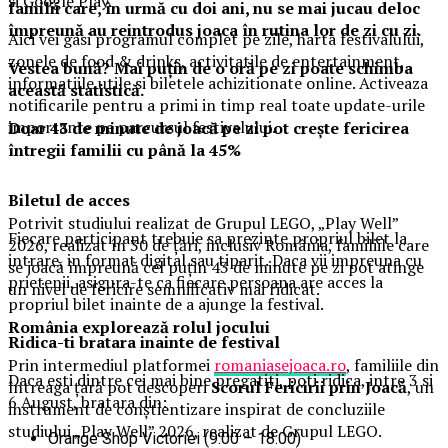
si Google Play.
familii care, în urmă cu doi ani, nu se mai jucau deloc
împreună au reintrodus joaca în rutina lor de zi cu zi.
Aici vei gasi programul complet pe zile, harta festivalului,
zonele de food & drinks, activitatile de entertainment,
Vestea bună? Mai puțin de o oră pe zi poate schimba
informatiile utile si biletele achizitionate online. Activeaza
această statistică.
notificarile pentru a primi in timp real toate update-urile
importante pe parcursul festivalului.
Doar 43 de minute de joacă pe zi pot crește fericirea
întregii familii cu până la 45%
Biletul de acces
Potrivit studiului realizat de Grupul LEGO, „Play Well”
Fiecare participant trebuie sa prezinte propriul bilet la
2026, realizat în 30 de țări, inclusiv România, familiile care
intrare, in format digital sau tiparit. Daca vii impreuna cu
se joacă împreună cel puțin 43 de minute pe zi pot atinge
prietenii, asigura-te ca fiecare persoana are acces la
un nivel de fericire semnificativ mai ridicat.
propriul bilet inainte de a ajunge la festival.
România explorează rolul jocului
Ridica-t
i br
at
ara
inainte de festival
Prin intermediul platformei
romaniasejoaca.ro
, familiile din
Daca esti dintre cei mai bine pregatiti, poti ridica, intre 3 si
întreaga țară pot descoperi
Scorul Fericirii prin Joacă
, un
6 August, bratara din:
instrument de conștientizare inspirat de concluziile
studiului „Play Well” 2026, realizat de Grupul LEGO.
Orange Shop Victoriei (9:00 – 18:00)