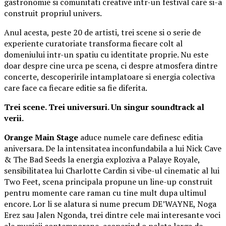
gastronomie si comunitati creative intr-un festival care si-a
construit propriul univers.
Anul acesta, peste 20 de artisti, trei scene si o serie de
experiente curatoriate transforma fiecare colt al
domeniului intr-un spatiu cu identitate proprie. Nu este
doar despre cine urca pe scena, ci despre atmosfera dintre
concerte, descoperirile intamplatoare si energia colectiva
care face ca fiecare editie sa fie diferita.
Trei scene. Trei universuri. Un singur soundtrack al
verii.
Orange Main Stage
aduce numele care definesc editia
aniversara. De la intensitatea inconfundabila a lui Nick Cave
& The Bad Seeds la energia exploziva a Palaye Royale,
sensibilitatea lui Charlotte Cardin si vibe-ul cinematic al lui
Two Feet, scena principala propune un line-up construit
pentru momente care raman cu tine mult dupa ultimul
encore. Lor li se alatura si nume precum DE’WAYNE, Noga
Erez sau Jalen Ngonda, trei dintre cele mai interesante voci
ale muzicii contemporane, acoperind o paleta larga de