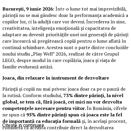
București, 9 iunie 2026
: Într-o lume tot mai imprevizibilă,
părinții nu se mai gândesc doar la performanța academică a
copiilor lor, ci la adulții care vor deveni. Încrederea în sine,
creativitatea, inteligența emoțională și capacitatea de
adaptare au devenit prioritățile unei noi generații de părinți
care încearcă să pregătească copiii pentru o lume aflată în
continuă schimbare. Acestea sunt o parte dintre concluziile
noului studiu „Play Well” 2026, realizat de către Grupul
LEGO, despre modul în care copilăria, joaca și viața de
familie evoluează astăzi.
Joaca, din relaxare în instrument de dezvoltare
Părinții și copiii nu mai privesc joaca doar ca pe o pauză de
la rutină. Conform studiului,
73% dintre părinți, la nivel
global, se tem că, fără joacă, cei mici nu vor dezvolta
competențele necesare pentru viitor
. În România, cifrele
ne spun că
95% dintre părinți spun că joaca este la fel
de importantă ca educația formală
și, în același procent,
Citeste in continuare
consideră că aceasta contribuie direct la dezvoltarea