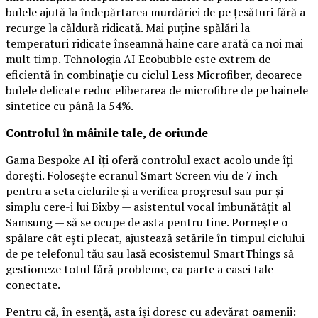
bulele ajută la îndepărtarea murdăriei de pe țesături fără a
recurge la căldură ridicată. Mai puține spălări la
temperaturi ridicate înseamnă haine care arată ca noi mai
mult timp. Tehnologia AI Ecobubble este extrem de
eficientă în combinație cu ciclul Less Microfiber, deoarece
bulele delicate reduc eliberarea de microfibre de pe hainele
sintetice cu până la 54%.
Controlul în mâinile tale, de oriunde
Gama Bespoke AI îți oferă controlul exact acolo unde îți
dorești. Folosește ecranul Smart Screen viu de 7 inch
pentru a seta ciclurile și a verifica progresul sau pur și
simplu cere-i lui Bixby — asistentul vocal îmbunătățit al
Samsung — să se ocupe de asta pentru tine. Pornește o
spălare cât ești plecat, ajustează setările în timpul ciclului
de pe telefonul tău sau lasă ecosistemul SmartThings să
gestioneze totul fără probleme, ca parte a casei tale
conectate.
Pentru că, în esență, asta își doresc cu adevărat oamenii: