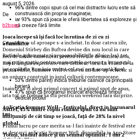
august 5, 2026
96% dintre copii spun că cel mai distractiv lucru este să
construiască din propria imaginație;
De
iar 93% spun că joaca le oferă libertatea să exploreze și
b2bseo
să creeze fără limite.
Joaca începe să își facă loc în rutina de zi cu zi
Countdown-ul aproape s-a incheiat. In doar cateva zile,
a familiilor​
Domeniul Stirbey din Buftea devine din nou locul in care
Rutinele aglomerate și responsabilitățile zilnice lasă tot
zeci de mii de oameni vin pentru trei zile de muzica, arta,
mai puțin spațiu pentru momentele petrecute împreună,
nopti lungi si experiente care definesc vara. La 15 ani de la
iar copiii din România resimt cel mai acut această lipsă.
prima editie, Summer Well revine cu un line-up eclectic si
un univers construit in jurul culturii contemporane.
53% dintre părinți indică treburile casnice ca principală
barieră
Inainte sa-ti alegi primul concert si primul spot de apus,
47% spun că programul încărcat afectează timpul
iata tot ce trebuie sa stii pentru un weekend fara surprize.
dedicat jocului
Aplica
t
ia Summer Well
– festivalul, direct in buzunarul
Astfel, 43% dintre copiii români spun că nu sunt
tau
mulțumiți de cât timp se joacă, față de 28% la nivel
global.
Primul lucru pe care merita sa-l faci inainte de festival este
sa descarci aplicatia Summer Well, disponibila in App Store
Totuși, studiul aduce și un semnal optimist: 1 din 2