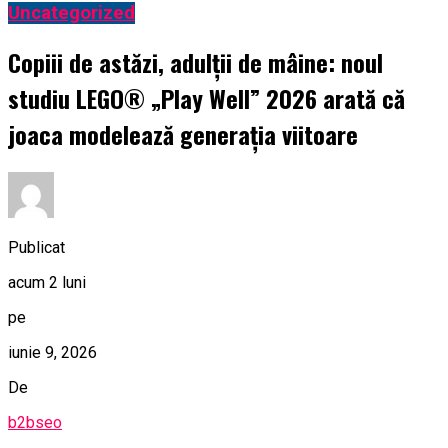
Uncategorized
Copiii de astăzi, adulții de mâine: noul
studiu LEGO® „Play Well” 2026 arată că
joaca modelează generația viitoare
Publicat
acum 2 luni
pe
iunie 9, 2026
De
b2bseo