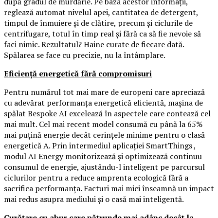
după gradul de murdărie. Pe baza acestor informații,
reglează automat nivelul apei, cantitatea de detergent,
timpul de înmuiere și de clătire, precum și ciclurile de
centrifugare, totul în timp real și fără ca să fie nevoie să
faci nimic. Rezultatul? Haine curate de fiecare dată.
Spălarea se face cu precizie, nu la întâmplare.
Eficiență energetică fără compromisuri
Pentru numărul tot mai mare de europeni care apreciază
cu adevărat performanța energetică eficientă, mașina de
spălat Bespoke AI excelează în aspectele care contează cel
mai mult. Cel mai recent model consumă cu până la 65%
mai puțină energie decât cerințele minime pentru o clasă
energetică A. Prin intermediul aplicației SmartThings ,
modul AI Energy monitorizează și optimizează continuu
consumul de energie, ajustându-l inteligent pe parcursul
ciclurilor pentru a reduce amprenta ecologică fără a
sacrifica performanța. Facturi mai mici înseamnă un impact
mai redus asupra mediului și o casă mai inteligentă.
Curățare cu abur care pătrunde mai adânc decât la