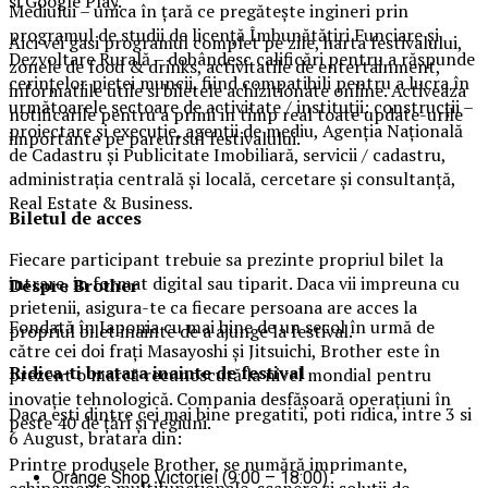
si Google Play.
Mediului – unica în ţară ce pregăteşte ingineri prin
programul de studii de licenţă Îmbunătăţiri Funciare şi
Aici vei gasi programul complet pe zile, harta festivalului,
Dezvoltare Rurală – dobândesc calificări pentru a răspunde
zonele de food & drinks, activitatile de entertainment,
cerințelor pieței muncii, fiind compatibili pentru a lucra în
informatiile utile si biletele achizitionate online. Activeaza
următoarele sectoare de activitate / instituții: construcții –
notificarile pentru a primi in timp real toate update-urile
proiectare și execuție, agenții de mediu, Agenția Națională
importante pe parcursul festivalului.
de Cadastru și Publicitate Imobiliară, servicii / cadastru,
administrația centrală și locală, cercetare și consultanță,
Real Estate & Business.
Biletul de acces
Fiecare participant trebuie sa prezinte propriul bilet la
intrare, in format digital sau tiparit. Daca vii impreuna cu
Despre Brother
prietenii, asigura-te ca fiecare persoana are acces la
Fondată în Japonia cu mai bine de un secol în urmă de
propriul bilet inainte de a ajunge la festival.
către cei doi frați Masayoshi și Jitsuichi, Brother este în
Ridica-t
i br
at
ara
inainte de festival
prezent o marcă recunoscută la nivel mondial pentru
inovație tehnologică. Compania desfășoară operațiuni în
Daca esti dintre cei mai bine pregatiti, poti ridica, intre 3 si
peste 40 de țări și regiuni.
6 August, bratara din:
Printre produsele Brother, se numără imprimante,
Orange Shop Victoriei (9:00 – 18:00)
echipamente multifuncționale, scanere și soluții de