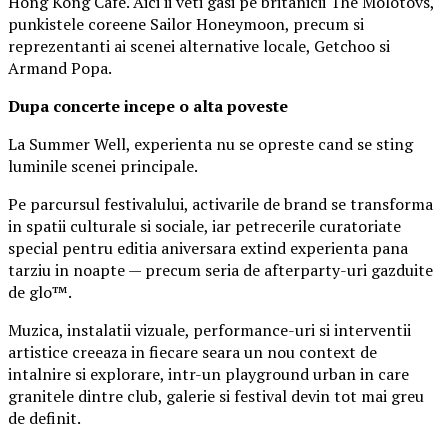
Hong Kong Cafe. Aici ii veti gasi pe britanicii The Molotovs,
punkistele coreene Sailor Honeymoon, precum si
reprezentanti ai scenei alternative locale, Getchoo si
Armand Popa.
Dupa concerte incepe o alta poveste
La Summer Well, experienta nu se opreste cand se sting
luminile scenei principale.
Pe parcursul festivalului, activarile de brand se transforma
in spatii culturale si sociale, iar petrecerile curatoriate
special pentru editia aniversara extind experienta pana
tarziu in noapte — precum seria de afterparty-uri gazduite
de glo™.
Muzica, instalatii vizuale, performance-uri si interventii
artistice creeaza in fiecare seara un nou context de
intalnire si explorare, intr-un playground urban in care
granitele dintre club, galerie si festival devin tot mai greu
de definit.