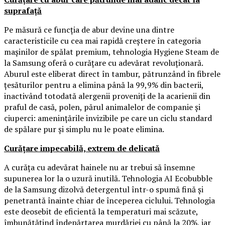
suprafață
Pe măsură ce funcția de abur devine una dintre
caracteristicile cu cea mai rapidă creștere în categoria
mașinilor de spălat premium, tehnologia Hygiene Steam de
la Samsung oferă o curățare cu adevărat revoluționară.
Aburul este eliberat direct în tambur, pătrunzând în fibrele
țesăturilor pentru a elimina până la 99,9% din bacterii,
inactivând totodată alergenii proveniți de la acarienii din
praful de casă, polen, părul animalelor de companie și
ciuperci: amenințările invizibile pe care un ciclu standard
de spălare pur și simplu nu le poate elimina.
Curățare impecabilă, extrem de delicată
A curăța cu adevărat hainele nu ar trebui să însemne
supunerea lor la o uzură inutilă. Tehnologia AI Ecobubble
de la Samsung dizolvă detergentul într-o spumă fină și
penetrantă înainte chiar de începerea ciclului. Tehnologia
este deosebit de eficientă la temperaturi mai scăzute,
îmbunătățind îndepărtarea murdăriei cu până la 20%, iar