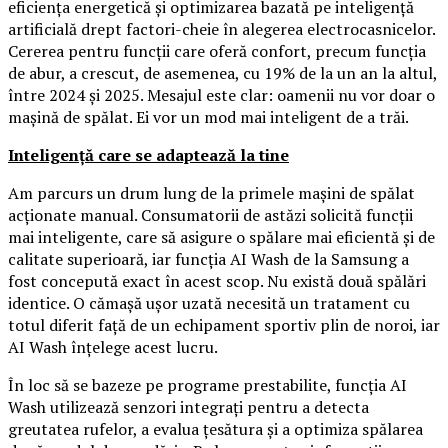
eficiența energetică și optimizarea bazată pe inteligență
artificială drept factori-cheie în alegerea electrocasnicelor.
Cererea pentru funcții care oferă confort, precum funcția
de abur, a crescut, de asemenea, cu 19% de la un an la altul,
între 2024 și 2025. Mesajul este clar: oamenii nu vor doar o
mașină de spălat. Ei vor un mod mai inteligent de a trăi.
Inteligență care se adaptează la tine
Am parcurs un drum lung de la primele mașini de spălat
acționate manual. Consumatorii de astăzi solicită funcții
mai inteligente, care să asigure o spălare mai eficientă și de
calitate superioară, iar funcția AI Wash de la Samsung a
fost concepută exact în acest scop. Nu există două spălări
identice. O cămașă ușor uzată necesită un tratament cu
totul diferit față de un echipament sportiv plin de noroi, iar
AI Wash înțelege acest lucru.
În loc să se bazeze pe programe prestabilite, funcția AI
Wash utilizează senzori integrați pentru a detecta
greutatea rufelor, a evalua țesătura și a optimiza spălarea