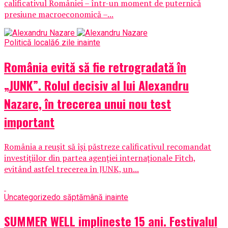
calificativul României – într-un moment de puternică
presiune macroeconomică –...
Politică locală
6 zile inainte
România evită să fie retrogradată în
„JUNK”. Rolul decisiv al lui Alexandru
Nazare, în trecerea unui nou test
important
România a reușit să își păstreze calificativul recomandat
investițiilor din partea agenției internaționale Fitch,
evitând astfel trecerea în JUNK, un...
Uncategorized
o săptămână inainte
SUMMER WELL implineste 15 ani. Festivalul