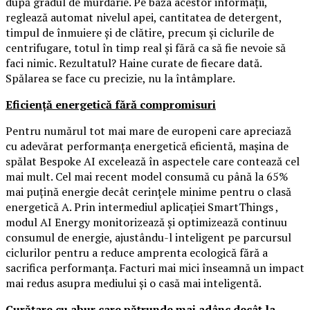
după gradul de murdărie. Pe baza acestor informații,
reglează automat nivelul apei, cantitatea de detergent,
timpul de înmuiere și de clătire, precum și ciclurile de
centrifugare, totul în timp real și fără ca să fie nevoie să
faci nimic. Rezultatul? Haine curate de fiecare dată.
Spălarea se face cu precizie, nu la întâmplare.
Eficiență energetică fără compromisuri
Pentru numărul tot mai mare de europeni care apreciază
cu adevărat performanța energetică eficientă, mașina de
spălat Bespoke AI excelează în aspectele care contează cel
mai mult. Cel mai recent model consumă cu până la 65%
mai puțină energie decât cerințele minime pentru o clasă
energetică A. Prin intermediul aplicației SmartThings ,
modul AI Energy monitorizează și optimizează continuu
consumul de energie, ajustându-l inteligent pe parcursul
ciclurilor pentru a reduce amprenta ecologică fără a
sacrifica performanța. Facturi mai mici înseamnă un impact
mai redus asupra mediului și o casă mai inteligentă.
Curățare cu abur care pătrunde mai adânc decât la