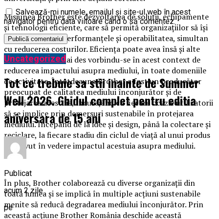
Salvează-mi numele, emailul și site-ul web în acest
Misiunea Brother este dezvoltarea de soluții, echipamente
navigator pentru data viitoare când o să comentez.
și tehnologii eficiente, care să permită organizațiilor să își
îmbunătățească performanțele și operabilitatea, simultan
cu reducerea costurilor. Eficiența poate avea însă și alte
Uncategorized
dimensiuni, tot mai des vorbindu-se în acest context de
reducerea impactului asupra mediului, în toate domeniile
Tot ce trebuie sa stii inainte de Summer
de activitate. Întotdeauna Brother a fost un producător
preocupat de calitatea mediului înconjurător și de
Well 2026. Ghidul complet pentru editia
protejarea acestuia, încurajând cu fiecare ocazie utilizatorii
să se implice prin demersuri sustenabile în protejarea
aniversara de 15 ani
mediului. Începând de la idee și design, până la colectare și
reciclare, la fiecare stadiu din ciclul de viață al unui produs
este avut în vedere impactul acestuia asupra mediului.
Publicat
În plus, Brother colaborează cu diverse organizații din
acum 2 zile
toată lumea și se implică în multiple acțiuni sustenabile
menite să reducă degradarea mediului înconjurător. Prin
pe
această acțiune Brother România deschide această