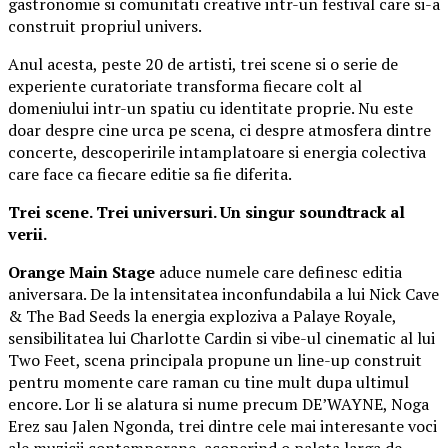
gastronomie si comunitati creative intr-un festival care si-a
construit propriul univers.
Anul acesta, peste 20 de artisti, trei scene si o serie de
experiente curatoriate transforma fiecare colt al
domeniului intr-un spatiu cu identitate proprie. Nu este
doar despre cine urca pe scena, ci despre atmosfera dintre
concerte, descoperirile intamplatoare si energia colectiva
care face ca fiecare editie sa fie diferita.
Trei scene. Trei universuri. Un singur soundtrack al
verii.
Orange Main Stage
aduce numele care definesc editia
aniversara. De la intensitatea inconfundabila a lui Nick Cave
& The Bad Seeds la energia exploziva a Palaye Royale,
sensibilitatea lui Charlotte Cardin si vibe-ul cinematic al lui
Two Feet, scena principala propune un line-up construit
pentru momente care raman cu tine mult dupa ultimul
encore. Lor li se alatura si nume precum DE’WAYNE, Noga
Erez sau Jalen Ngonda, trei dintre cele mai interesante voci
ale muzicii contemporane, acoperind o paleta larga de