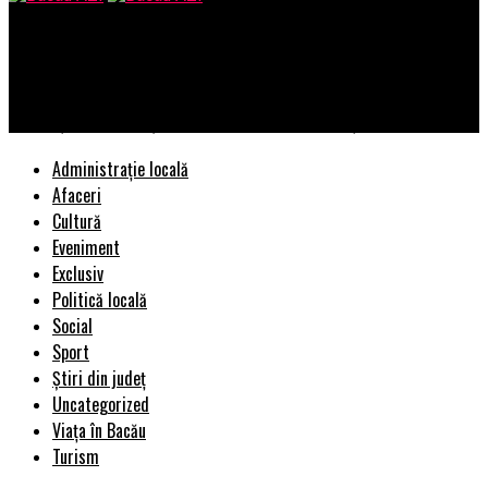
Bacau AZI
Brother a acordat premiul pentru derularea de activități de
protecție a naturii și conservarea biodiversității
Administrație locală
Afaceri
Cultură
Eveniment
Exclusiv
Politică locală
Social
Sport
Știri din județ
Uncategorized
Viața în Bacău
Turism