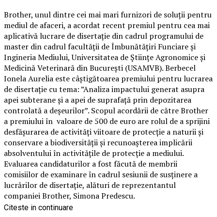
Brother, unul dintre cei mai mari furnizori de soluții pentru
mediul de afaceri, a acordat recent premiul pentru cea mai
aplicativă lucrare de disertație din cadrul programului de
master din cadrul facultății de Îmbunătățiri Funciare și
Ingineria Mediului, Universitatea de Științe Agronomice și
Medicină Veterinară din București (USAMVB). Berbecel
Ionela Aurelia este câștigătoarea premiului pentru lucrarea
de disertație cu tema: ”Analiza impactului generat asupra
apei subterane și a apei de suprafață prin depozitarea
controlată a deșeurilor”. Scopul acordării de către Brother
a premiului în valoare de 500 de euro are rolul de a sprijini
desfășurarea de activități viitoare de protecție a naturii și
conservare a biodiversității și recunoașterea implicării
absolventului în activitățile de protecție a mediului.
Evaluarea candidaturilor a fost făcută de membrii
comisiilor de examinare în cadrul sesiunii de susținere a
lucrărilor de disertație, alături de reprezentantul
companiei Brother, Simona Predescu.
Citeste in continuare