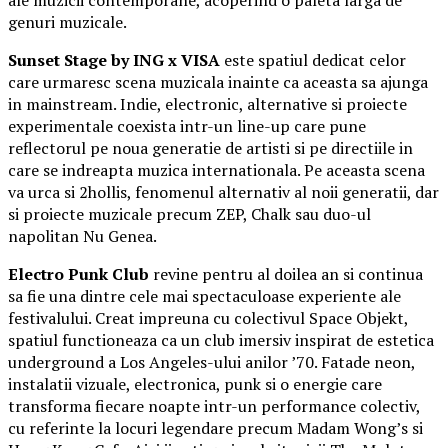
genuri muzicale.
Sunset Stage by ING x VISA
este spatiul dedicat celor
care urmaresc scena muzicala inainte ca aceasta sa ajunga
in mainstream. Indie, electronic, alternative si proiecte
experimentale coexista intr-un line-up care pune
reflectorul pe noua generatie de artisti si pe directiile in
care se indreapta muzica internationala. Pe aceasta scena
va urca si 2hollis, fenomenul alternativ al noii generatii, dar
si proiecte muzicale precum ZEP, Chalk sau duo-ul
napolitan Nu Genea.
Electro Punk Club
revine pentru al doilea an si continua
sa fie una dintre cele mai spectaculoase experiente ale
festivalului. Creat impreuna cu colectivul Space Objekt,
spatiul functioneaza ca un club imersiv inspirat de estetica
underground a Los Angeles-ului anilor ’70. Fatade neon,
instalatii vizuale, electronica, punk si o energie care
transforma fiecare noapte intr-un performance colectiv,
cu referinte la locuri legendare precum Madam Wong’s si