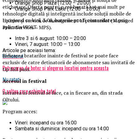
Orange Shop Plaza (12:00 – 20:00)
etichetare. Oferta pentru o eră bazată tot mai mult pe
Orange Shop Park Lake (12:00 – 20:00)
tehnologie digitală și inteligentă include soluții mobile de
Incepand cu luni, 3.08, batarile pot fi comandate si prin
tipărire și servicii de management al printurilor (Managed
aplicatia WOLT.
Print Services – MPS).
Intre 3 si 6 august: 10:00 – 20:00
Vineri, 7 august: 10:00 – 13:00
Articole pe aceiasi tema:
Ridicarea bratarilor inainte de festival se poate face
Urmatorul
exclusiv de catre detinatorii de abonamente sau invitatii de
Petrecerea de botez si alegerea locatiei pentru aceasta
tip full pass.
Nu ratati
Accesul i
n festival
O saltea care schimba totul
Intrarea in festival se face, ca in fiecare an, din strada
Oltului.
Program acces:
Vineri: incepand cu ora 16:00
Sambata si duminica: incepand cu ora 14:00