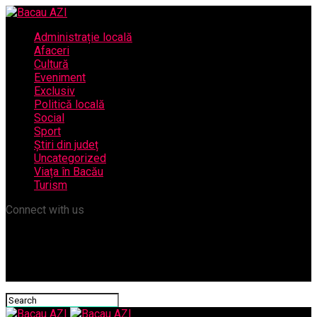
Administrație locală
Afaceri
Cultură
Eveniment
Exclusiv
Politică locală
Social
Sport
Știri din județ
Uncategorized
Viața în Bacău
Turism
Connect with us