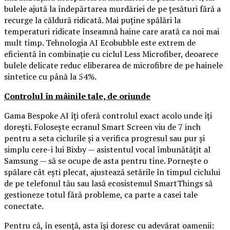
bulele ajută la îndepărtarea murdăriei de pe țesături fără a
recurge la căldură ridicată. Mai puține spălări la
temperaturi ridicate înseamnă haine care arată ca noi mai
mult timp. Tehnologia AI Ecobubble este extrem de
eficientă în combinație cu ciclul Less Microfiber, deoarece
bulele delicate reduc eliberarea de microfibre de pe hainele
sintetice cu până la 54%.
Controlul în mâinile tale, de oriunde
Gama Bespoke AI îți oferă controlul exact acolo unde îți
dorești. Folosește ecranul Smart Screen viu de 7 inch
pentru a seta ciclurile și a verifica progresul sau pur și
simplu cere-i lui Bixby — asistentul vocal îmbunătățit al
Samsung — să se ocupe de asta pentru tine. Pornește o
spălare cât ești plecat, ajustează setările în timpul ciclului
de pe telefonul tău sau lasă ecosistemul SmartThings să
gestioneze totul fără probleme, ca parte a casei tale
conectate.
Pentru că, în esență, asta își doresc cu adevărat oamenii: