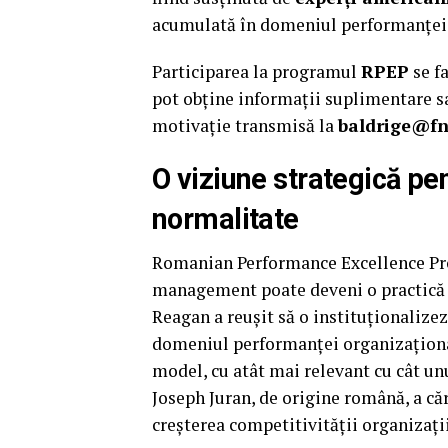
acumulată în domeniul performanțe
Participarea la programul
RPEP
se f
pot obține informații suplimentare sa
motivație transmisă la
baldrige@fn
O viziune strategică pe
normalitate
Romanian Performance Excellence Pro
management poate deveni o practică 
Reagan a reușit să o instituționalizez
domeniul performanței organizaționa
model, cu atât mai relevant cu cât unu
Joseph Juran, de origine română, a că
creșterea competitivității organizați