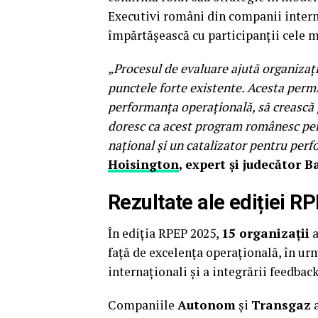
Executivi români din companii interna
împărtășească cu participanții cele 
„Procesul de evaluare ajută organizațiil
punctele forte existente. Acesta perm
performanța operațională, să crească p
doresc ca acest program românesc pe
național și un catalizator pentru perf
Hoisington
, expert și judecător B
Rezultate ale ediției R
În ediția RPEP 2025,
15 organizații
a
față de excelența operațională, în urm
internaționali și a integrării feedback
Companiile
Autonom
și
Transgaz
a