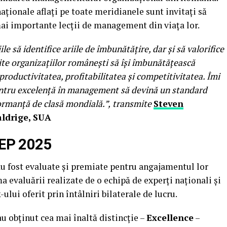
ționale aflați pe toate meridianele sunt invitați să
mai importante lecții de management din viața lor.
e să identifice ariile de îmbunătățire, dar și să valorifice
ite organizațiilor românești să își îmbunătățească
roductivitatea, profitabilitatea și competitivitatea. Îmi
ntru excelență în management să devină un standard
ormanță de clasă mondială.”,
transmite
Steven
aldrige, SUA
PEP 2025
u fost evaluate și premiate pentru angajamentul lor
a evaluării realizate de o echipă de experți naționali și
-ului oferit prin întâlniri bilaterale de lucru.
u obținut cea mai înaltă distincție –
Excellence
–