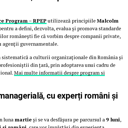
ce Program – RPEP
utilizează principiile
Malcolm
entru a defini, dezvolta, evalua și promova standarde
iilor românești fie că vorbim despre companii private,
sau agenții guvernamentale.
sistematică a culturii organizaționale din România și
rofesioniștii din țară, prin adoptarea unui cadru de
ional.
Mai multe informatii despre program si
managerială, cu experți români și
în luna
martie
și se va desfășura pe parcursul a
9 luni
,
i și români
, care vor împărtăși din experiența