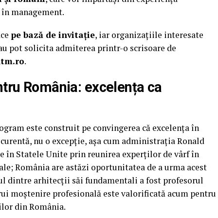
i în management.
ace
pe bază de invitație
, iar organizațiile interesate
u pot solicita admiterea printr-o scrisoare de
tm.ro
.
ntru România: excelența ca
gram este construit pe convingerea că excelența în
curentă, nu o excepție, așa cum administrația Ronald
e în Statele Unite prin reunirea experților de vârf în
le; România are astăzi oportunitatea de a urma acest
l dintre arhitecții săi fundamentali a fost profesorul
rui moștenire profesională este valorificată acum pentru
ilor din România.