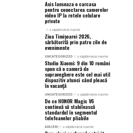
Axis lanseaza o carcasa
pentru conectarea camerelor
video IP la retele celulare
private
o săptămână inainte
Ziua Timișoarei 2026,
sărbătorită prin patru zile de
evenimente
UNCATEGORIZED
o săptămână inainte
Studiu Xiaomi: 9 din 10 români
spun că o cameră de
supraveghere este cel mai util
dispozitiv atunci când pleacă
în vacanță
UNCATEGORIZED
o săptămână inainte
De ce HONOR Magic V6
continuă să stabilească
standardul în segmentul
telefoanelor pliabile
AFACERI
o săptămână inainte