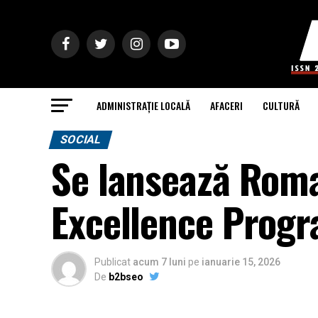
ADMINISTRAȚIE LOCALĂ
AFACERI
CULTURĂ
SOCIAL
Se lansează Rom
Excellence Prog
Publicat
acum 7 luni
pe
ianuarie 15, 2026
De
b2bseo