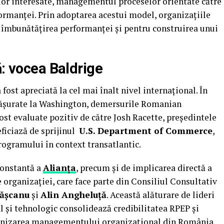
ilor interesate, managementul proceselor orientate către
ormanței. Prin adoptarea acestui model, organizațiile
u îmbunătățirea performanței și pentru construirea unui
ă: vocea Baldrige
fost apreciată la cel mai înalt nivel internațional. În
sfășurate la Washington, demersurile Romanian
st evaluate pozitiv de către Josh Racette, președintele
eficiază de sprijinul
U.S. Department of Commerce
,
programului în context transatlantic.
constantă a
Alianța
, precum și de implicarea directă a
e organizației, care face parte din Consiliul Consultativ
rășcanu
și
Alin Angheluță
. Această alăturare de lideri
 și tehnologic consolidează credibilitatea RPEP și
ernizarea managementului organizațional din România.