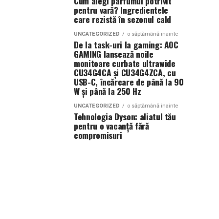
Cum alegi parfumul potrivit
pentru vară? Ingredientele
care rezistă în sezonul cald
UNCATEGORIZED
o săptămână inainte
De la task-uri la gaming: AOC
GAMING lansează noile
monitoare curbate ultrawide
CU34G4CA și CU34G4ZCA, cu
USB-C, încărcare de până la 90
W și până la 250 Hz
UNCATEGORIZED
o săptămână inainte
Tehnologia Dyson: aliatul tău
pentru o vacanță fără
compromisuri