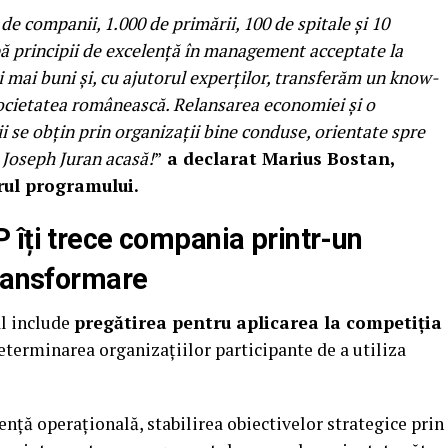
de companii, 1.000 de primării, 100 de spitale și 10
ă principii de excelență în management acceptate la
i mai buni și, cu ajutorul experților, transferăm un know-
ocietatea românească. Relansarea economiei și o
 se obțin prin organizații bine conduse, orientate spre
 Joseph Juran acasă!
”
a declarat Marius Bostan,
rul programului.
 îți trece compania printr-un
transformare
l include
pregătirea pentru aplicarea la competiția
 determinarea organizațiilor participante de a utiliza
nță operațională, stabilirea obiectivelor strategice prin