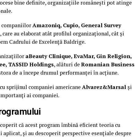
ocese bine definite, organizațiile românești pot atinge
nale.
ă companiilor
Amazoniq, Cupio, General Survey
, care au elaborat atât profilul organizațional, cât și
orm Cadrului de Excelență Baldrige.
anizațiilor
aBeauty Clinique, EvaMar, Gin Religion,
fee, TASSID Holdings
, alături de
Romanian Business
tora de a începe drumul performanței în acțiune.
i cu sprijinul companiei americane
Alvarez&Marsal
și
 importanți ai companiei.
programului
scoperit că acest program îmbină eficient teoria cu
i aplicat, și au descoperit perspective esențiale despre