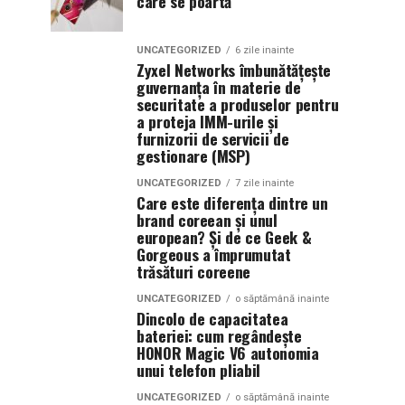
care se poartă
UNCATEGORIZED
6 zile inainte
Zyxel Networks îmbunătățește
guvernanța în materie de
securitate a produselor pentru
a proteja IMM-urile și
furnizorii de servicii de
gestionare (MSP)
UNCATEGORIZED
7 zile inainte
Care este diferența dintre un
brand coreean și unul
european? Și de ce Geek &
Gorgeous a împrumutat
trăsături coreene
UNCATEGORIZED
o săptămână inainte
Dincolo de capacitatea
bateriei: cum regândește
HONOR Magic V6 autonomia
unui telefon pliabil
UNCATEGORIZED
o săptămână inainte