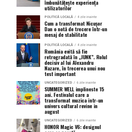
îmbunătățește experiența
utilizatorilor
POLITICĂ LOCALĂ
4 zile inainte
Cum a transformat Nicușor
Dan o notă de trecere într-un
mesaj de stabilitate
POLITICĂ LOCALĂ
4 zile inainte
România evită să fie
retrogradată în „JUNK”. Rolul
decisiv al lui Alexandru
Nazare, în trecerea unui nou
test important
UNCATEGORIZED
6 zile inainte
SUMMER WELL implineste 15
ani. Festivalul care a
transformat muzica intr-un
univers cultural revine in
august
UNCATEGORIZED
6 zile inainte
HONOR Magic V6: designul