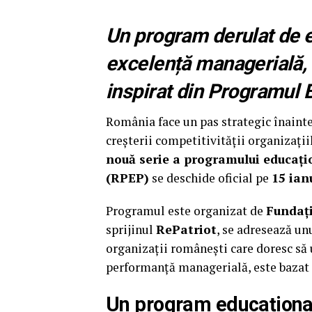
Un program derulat de e
excelență managerială, 
inspirat din Programul 
România face un pas strategic înainte
creșterii competitivității organizații
nouă serie a programului educa
(RPEP)
se deschide oficial pe
15 ian
Programul este organizat de
Fundaț
sprijinul
RePatriot
, se adresează 
organizații românești care doresc să
performanță managerială, este bazat 
Un program educațional