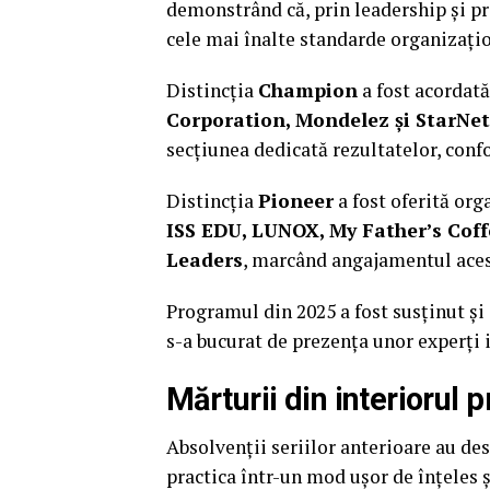
demonstrând că, prin leadership și pr
cele mai înalte standarde organizațio
Distincția
Champion
a fost acordat
Corporation, Mondelez și StarNet
secțiunea dedicată rezultatelor, conf
Distincția
Pioneer
a fost oferită org
ISS EDU, LUNOX, My Father’s Cof
Leaders
, marcând angajamentul aces
Programul din 2025 a fost susținut ș
s-a bucurat de prezența unor experți
Mărturii din interiorul 
Absolvenții seriilor anterioare au de
practica într-un mod ușor de înțeles ș