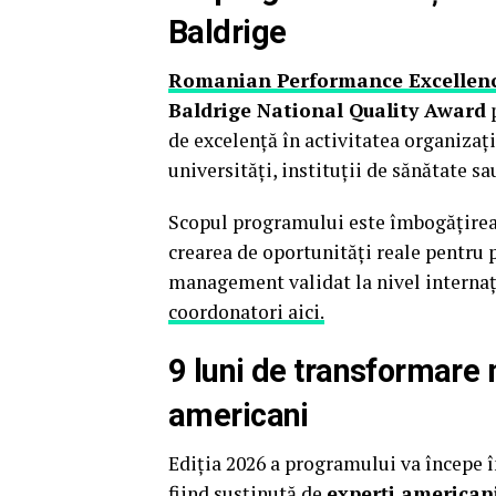
Baldrige
Romanian Performance Excellen
Baldrige National Quality Award
p
de excelență în activitatea organizaț
universități, instituții de sănătate 
Scopul programului este îmbogățirea 
crearea de oportunități reale pentru p
management validat la nivel internaț
coordonatori aici.
9 luni de transformare 
americani
Ediția 2026 a programului va începe 
fiind susținută de
experți american