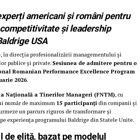
xperți americani și români pentru
competitivitate și leadership
Baldrige USA
, în direcția profesionalizării managementului și
lor publice și private.
Sesiunea de admitere pentru o
țional Romanian Performance Excellence Program
uarie 2026
.
ia Națională a Tinerilor Manageri (FNTM)
, cu
unui număr de maximum
15 participanți
din companii și
 urmeze un parcurs riguros de transformare și
pe experiența programului Baldrige din Statele Unite.
 de elită, bazat pe modelul