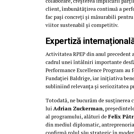
colaborare, creșterea implicării părț
client, îmbunătățirea continuă a perf
fac pași concreți și măsurabili pentr
viitor sustenabil și competitiv.
Expertiză internațional
Activitatea RPEP din anul precedent a 
cadrul unei întâlniri importante de
Performance Excellence Program au fo
Fundației Baldrige, iar inițiativa ben
subliniind relevanța și seriozitatea 
Totodată, ne bucurăm de susținerea 
lui
Adrian Zuckerman
, președintel
al programului, alături de
Felix Păt
din mediul diplomatic, antreprenorial
confirmă rolul său strategic în mod