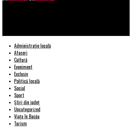
Bacau AZI
Dacă vezi numai jumătatea goală a paharului, o să-ți fie mereu
sete! | BacauAZI
Administrație locală
Afaceri
Cultură
Eveniment
Exclusiv
Politică locală
Social
Sport
Știri din județ
Uncategorized
Viața în Bacău
Turism