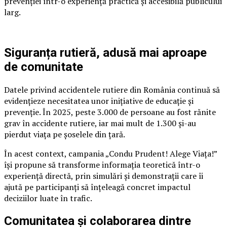
prevenției într-o experiență practică și accesibilă publicului
larg.
Siguranța rutieră, adusă mai aproape
de comunitate
Datele privind accidentele rutiere din România continuă să
evidențieze necesitatea unor inițiative de educație și
prevenție. În 2025, peste 3.000 de persoane au fost rănite
grav în accidente rutiere, iar mai mult de 1.300 și-au
pierdut viața pe șoselele din țară.
În acest context, campania „Condu Prudent! Alege Viața!”
își propune să transforme informația teoretică într-o
experiență directă, prin simulări și demonstrații care îi
ajută pe participanți să înțeleagă concret impactul
deciziilor luate în trafic.
Comunitatea și colaborarea dintre