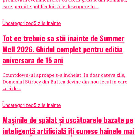
care permite publicului să le descopere în...
Uncategorized
5 zile inainte
Tot ce trebuie sa stii inainte de Summer
Well 2026. Ghidul complet pentru editia
aniversara de 15 ani
Countdown-ul aproape s-a incheiat. In doar cateva zile,
Domeniul Stirbey din Buftea devine din nou locul in care
zeci de...
Uncategorized
5 zile inainte
Mașinile de spălat și uscătoarele bazate pe
inteligență artificială îți cunosc hainele mai