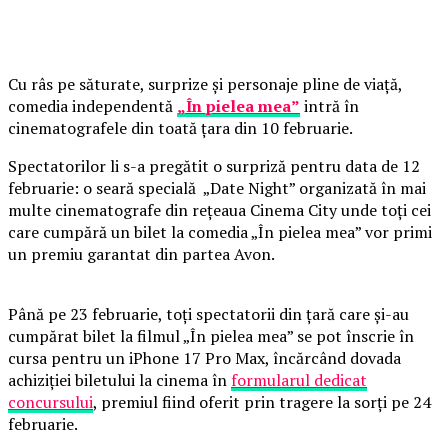
Cu râs pe săturate, surprize și personaje pline de viață,
comedia independentă
„În pielea mea”
intră în
cinematografele din toată țara din 10 februarie.
Spectatorilor li s-a pregătit o surpriză pentru data de 12
februarie: o seară specială „Date Night” organizată în mai
multe cinematografe din rețeaua Cinema City unde toți cei
care cumpără un bilet la comedia „În pielea mea” vor primi
un premiu garantat din partea Avon.
Până pe 23 februarie, toți spectatorii din țară care și-au
cumpărat bilet la filmul „În pielea mea” se pot înscrie în
cursa pentru un iPhone 17 Pro Max, încărcând dovada
achiziției biletului la cinema în
formularul dedicat
concursului
, premiul fiind oferit prin tragere la sorți pe 24
februarie.