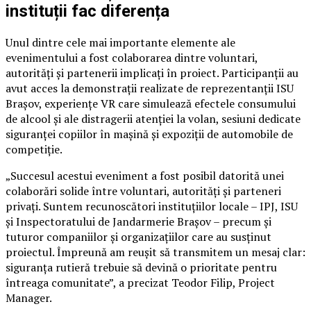
instituții fac diferența
Unul dintre cele mai importante elemente ale
evenimentului a fost colaborarea dintre voluntari,
autorități și partenerii implicați în proiect. Participanții au
avut acces la demonstrații realizate de reprezentanții ISU
Brașov, experiențe VR care simulează efectele consumului
de alcool și ale distragerii atenției la volan, sesiuni dedicate
siguranței copiilor în mașină și expoziții de automobile de
competiție.
„Succesul acestui eveniment a fost posibil datorită unei
colaborări solide între voluntari, autorități și parteneri
privați. Suntem recunoscători instituțiilor locale – IPJ, ISU
și Inspectoratului de Jandarmerie Brașov – precum și
tuturor companiilor și organizațiilor care au susținut
proiectul. Împreună am reușit să transmitem un mesaj clar:
siguranța rutieră trebuie să devină o prioritate pentru
întreaga comunitate”, a precizat Teodor Filip, Project
Manager.