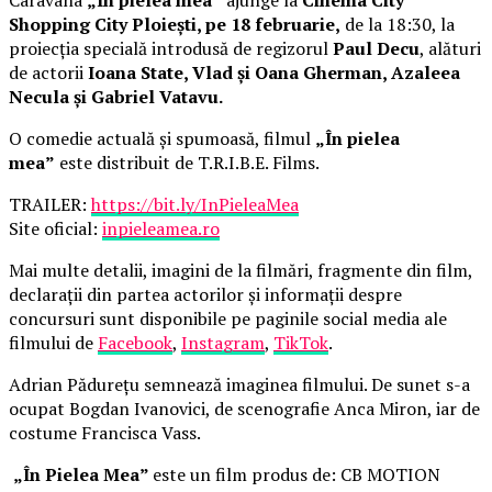
Shopping City Ploiești, pe 18 februarie,
de la 18:30, la
proiecția specială introdusă de regizorul
Paul Decu
, alături
de actorii
Ioana State, Vlad și Oana Gherman, Azaleea
Necula și Gabriel Vatavu.
O comedie actuală și spumoasă, filmul
„În pielea
mea”
este distribuit de T.R.I.B.E. Films.
TRAILER:
https://bit.ly/InPieleaMea
Site oficial:
inpieleamea.ro
Mai multe detalii, imagini de la filmări, fragmente din film,
declarații din partea actorilor și informații despre
concursuri sunt disponibile pe paginile social media ale
filmului de
Facebook
,
Instagram
,
TikTok
.
Adrian Pădurețu semnează imaginea filmului. De sunet s-a
ocupat Bogdan Ivanovici, de scenografie Anca Miron, iar de
costume Francisca Vass.
„În Pielea Mea”
este un film produs de: CB MOTION