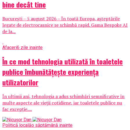
bine decât tine
București – 5 august 2026 – În toată Europa, așteptările
legate de electrocasnice se schimbă rapid. Gama Bespoke AI
de la...
Afaceri
6 zile inainte
În ce mod tehnologia utilizată în toaletele
publice îmbunătățește experiența
utilizatorilor
În ultimii ani, tehnologia a adus schimbări semnificative în
multe aspecte ale vieții cotidiene, iar toaletele publice nu
fac excepție....
Politică locală
o săptămână inainte