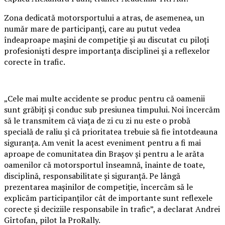
Zona dedicată motorsportului a atras, de asemenea, un
număr mare de participanți, care au putut vedea
îndeaproape mașini de competiție și au discutat cu piloți
profesioniști despre importanța disciplinei și a reflexelor
corecte în trafic.
„Cele mai multe accidente se produc pentru că oamenii
sunt grăbiți și conduc sub presiunea timpului. Noi încercăm
să le transmitem că viața de zi cu zi nu este o probă
specială de raliu și că prioritatea trebuie să fie întotdeauna
siguranța. Am venit la acest eveniment pentru a fi mai
aproape de comunitatea din Brașov și pentru a le arăta
oamenilor că motorsportul înseamnă, înainte de toate,
disciplină, responsabilitate și siguranță. Pe lângă
prezentarea mașinilor de competiție, încercăm să le
explicăm participanților cât de importante sunt reflexele
corecte și deciziile responsabile în trafic”, a declarat Andrei
Gîrtofan, pilot la ProRally.