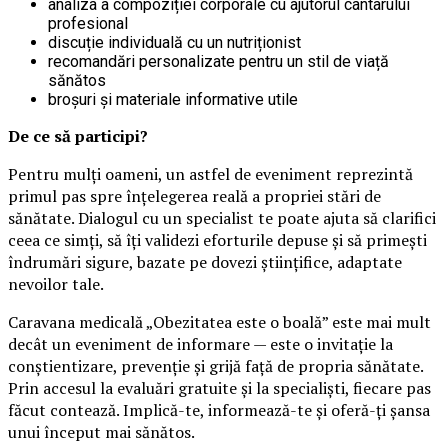
analiza a compoziției corporale cu ajutorul cântarului
profesional
discuție individuală cu un nutriționist
recomandări personalizate pentru un stil de viață
sănătos
broșuri și materiale informative utile
De ce să participi?
Pentru mulți oameni, un astfel de eveniment reprezintă
primul pas spre înțelegerea reală a propriei stări de
sănătate. Dialogul cu un specialist te poate ajuta să clarifici
ceea ce simți, să îți validezi eforturile depuse și să primești
îndrumări sigure, bazate pe dovezi științifice, adaptate
nevoilor tale.
Caravana medicală „Obezitatea este o boală” este mai mult
decât un eveniment de informare — este o invitație la
conștientizare, prevenție și grijă față de propria sănătate.
Prin accesul la evaluări gratuite și la specialiști, fiecare pas
făcut contează. Implică-te, informează-te și oferă-ți șansa
unui început mai sănătos.