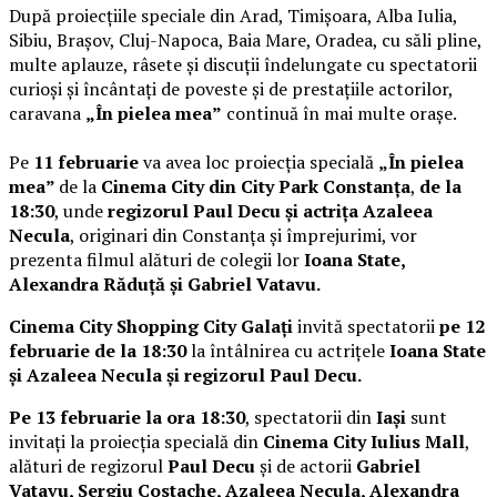
După proiecțiile speciale din Arad, Timișoara, Alba Iulia,
Sibiu, Brașov, Cluj-Napoca, Baia Mare, Oradea, cu săli pline,
multe aplauze, râsete și discuții îndelungate cu spectatorii
curioși și încântați de poveste și de prestațiile actorilor,
caravana
„În pielea mea”
continuă în mai multe orașe.
Pe
11 februarie
va avea loc proiecția specială
„În pielea
mea”
de la
Cinema City din City Park Constanța
,
de la
18:30
, unde
regizorul Paul Decu și actrița Azaleea
Necula
, originari din Constanța și împrejurimi, vor
prezenta filmul alături de colegii lor
Ioana State,
Alexandra Răduță și Gabriel Vatavu.
Cinema City Shopping City Galați
invită spectatorii
pe 12
februarie de la 18:30
la întâlnirea cu actrițele
Ioana State
și Azaleea Necula și regizorul Paul Decu.
Pe 13 februarie la ora 18:30
, spectatorii din
Iași
sunt
invitați la proiecția specială din
Cinema City Iulius Mall
,
alături de regizorul
Paul Decu
și de actorii
Gabriel
Vatavu, Sergiu Costache, Azaleea Necula, Alexandra