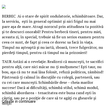
BERBEC Ai o stare de spirit ondulatorie, schimbătoare. Dar,
la serviciu, eşti în general optimist şi nici frigul nu mai
pare aşa de mare. Atragi norocul prin atitudinea ta pozitivă
şi te descurci onorabil! Pentru berbecii tineri, pentru miei,
aceasta zi, în special, trebuie să fie un serios examen pentru
ceea ce sunt, de fapt şi ceea ce doresc sa facă în viaţa.
Timpul nu aşteaptă şi nu iartă, zboară, trece fulgerător, nu
pierdeţi timpul, pentru că timpul nu ia prizonieri!
TAUR Astăzi ai o revelaţie. Realizezi că munceşti, te sacrifici
pentru alţii, care nici măcar nu-ţi mulţumesc! Eşti taur, nu
bou, aşa că nu te mai lăsa folosit, refuză politicos, zâmbind!
Păstrează-ţi calmul în discuţiile cu colegii, partenerii, sau
cu cei care munceşti. Schimbările dese – cheia marilor
succese! Dacă ai dificultăţi, schimbă stilul, schimă modul,
schimbă abordarea – tenacitatea este buna cand eşti în
câştig, sau pe o poziţie de care să te agăţi cu ghearele şi
Citeste in continuare
dinţii!