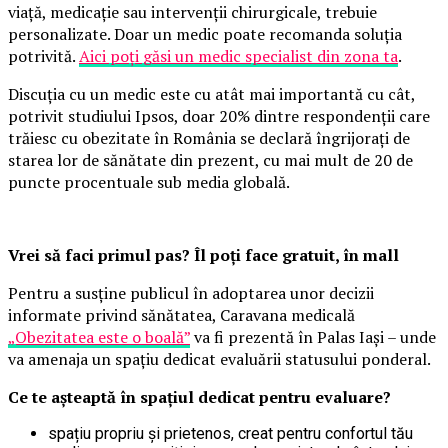
viață, medicație sau intervenții chirurgicale, trebuie
personalizate. Doar un medic poate recomanda soluția
potrivită.
Aici poți găsi un medic specialist din zona ta
.
Discuția cu un medic este cu atât mai importantă cu cât,
potrivit studiului Ipsos, doar 20% dintre respondenții care
trăiesc cu obezitate în România se declară îngrijorați de
starea lor de sănătate din prezent, cu mai mult de 20 de
puncte procentuale sub media globală.
Vrei să faci primul pas? Îl poți face gratuit, în mall
Pentru a susține publicul în adoptarea unor decizii
informate privind sănătatea, Caravana medicală
„Obezitatea este o boală”
va fi prezentă în Palas Iași – unde
va amenaja un spațiu dedicat evaluării statusului ponderal.
Ce te așteaptă în spațiul dedicat pentru evaluare?
spațiu propriu și prietenos, creat pentru confortul tău