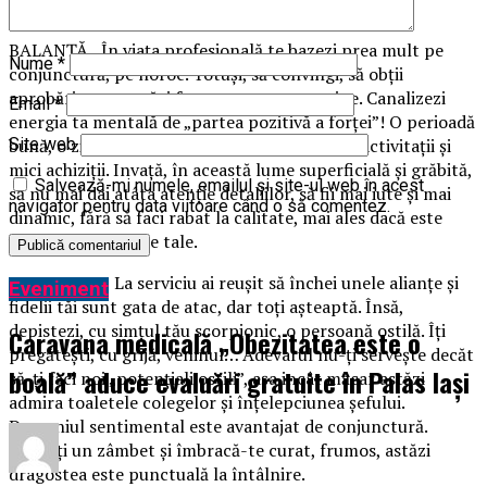
tu o să suferi.
BALANŢĂ În viaţa profesională te bazezi prea mult pe
Nume
*
conjunctură, pe noroc. Totuşi, să convingi, să obţii
aprobări, pare astăzi foarte uşor pentru tine. Canalizezi
Email
*
energia ta mentală de „partea pozitivă a forţei”! O perioadă
bună, o zi de pasaj, bună pentru planificarea activitaţii şi
Site web
mici achiziţii. Invaţă, în această lume superficială şi grăbită,
Salvează-mi numele, emailul și site-ul web în acest
să nu mai dai atâta atenţie detaliilor, să fii mai iute şi mai
navigator pentru data viitoare când o să comentez.
dinamic, fără să faci rabat la calitate, mai ales dacă este
vorba de interesele tale.
SCORPION La serviciu ai reuşit să închei unele alianţe şi
Eveniment
fidelii tăi sunt gata de atac, dar toţi aşteaptă. Însă,
depistezi, cu simţul tău scorpionic, o persoană ostilă. Îţi
Caravana medicală „Obezitatea este o
pregăteşti, cu grijă, veninul… Adevarul nu-ţi serveşte decăt
boală” aduce evaluări gratuite în Palas Iași
să-ţi faci noi „potenţiali ostili”, aşa incât măcar astăzi
admira toaletele colegelor şi înţelepciunea şefului.
Domeniul sentimental este avantajat de conjunctură.
Pune-ţi un zâmbet şi îmbracă-te curat, frumos, astăzi
dragostea este punctuală la întâlnire.