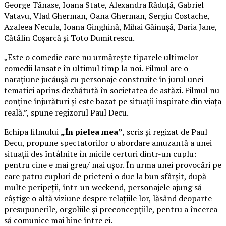
George Tănase, Ioana State, Alexandra Răduță, Gabriel
Vatavu, Vlad Gherman, Oana Gherman, Sergiu Costache,
Azaleea Necula, Ioana Ginghină, Mihai Găinușă, Daria Jane,
Cătălin Coșarcă și Toto Dumitrescu.
„Este o comedie care nu urmărește tiparele ultimelor
comedii lansate în ultimul timp la noi. Filmul are o
narațiune jucăușă cu personaje construite în jurul unei
tematici aprins dezbătută în societatea de astăzi. Filmul nu
conține înjurături și este bazat pe situații inspirate din viața
reală.”, spune regizorul Paul Decu.
Echipa filmului
„În pielea mea”
, scris și regizat de Paul
Decu, propune spectatorilor o abordare amuzantă a unei
situații des întâlnite în micile certuri dintr-un cuplu:
pentru cine e mai greu/ mai ușor. În urma unei provocări pe
care patru cupluri de prieteni o duc la bun sfârșit, după
multe peripeții, într-un weekend, personajele ajung să
câștige o altă viziune despre relațiile lor, lăsând deoparte
presupunerile, orgoliile și preconcepțiile, pentru a încerca
să comunice mai bine între ei.