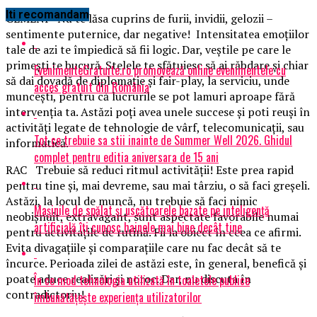
Iti recomandam
GEMENI Nu te lăsa cuprins de furii, invidii, gelozii –
sentimente puternice, dar negative! Intensitatea emoţiilor
tale de azi te împiedică să fii logic. Dar, veştile pe care le
primeşti te bucură. Stelele te sfătuiesc să ai răbdare şi chiar
EvenimenteGratuite.ro promovează online evenimentele cu
să dai dovadă de diplomaţie şi fair-play, la serviciu, unde
acces gratuit din România
munceşti, pentru că lucrurile se pot lamuri aproape fără
intervenţia ta. Astăzi poţi avea unele succese şi poti reuşi în
activităţi legate de tehnologie de vârf, telecomunicaţii, sau
Tot ce trebuie sa stii inainte de Summer Well 2026. Ghidul
informatică.
complet pentru editia aniversara de 15 ani
RAC Trebuie să reduci ritmul activităţii! Este prea rapid
pentru tine şi, mai devreme, sau mai târziu, o să faci greşeli.
Astăzi, la locul de muncă, nu trebuie să faci nimic
Mașinile de spălat și uscătoarele bazate pe inteligență
neobişnuit, extravagant, sunt aspectate favorabile numai
artificială îți cunosc hainele mai bine decât tine
pentru activitaţile de rutină. Fii la obiect în ceea ce afirmi.
Evita divagaţiile şi comparaţiile care nu fac decât să te
încurce. Perioada zilei de astăzi este, în general, benefică şi
poate aduce realizări şi noroc. Dar, nu discuta în
În ce mod tehnologia utilizată în toaletele publice
contradictoriu!
îmbunătățește experiența utilizatorilor