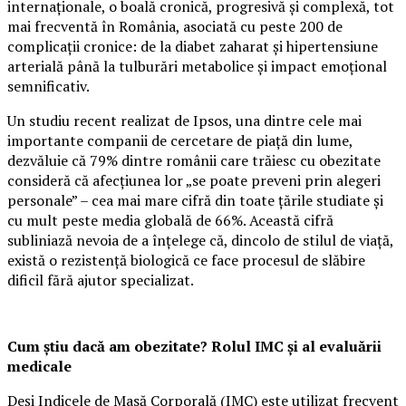
internaționale, o boală cronică, progresivă și complexă, tot
mai frecventă în România, asociată cu peste 200 de
complicații cronice: de la diabet zaharat și hipertensiune
arterială până la tulburări metabolice și impact emoțional
semnificativ.
Un studiu recent realizat de Ipsos, una dintre cele mai
importante companii de cercetare de piață din lume,
dezvăluie că 79% dintre românii care trăiesc cu obezitate
consideră că afecțiunea lor „se poate preveni prin alegeri
personale” – cea mai mare cifră din toate țările studiate și
cu mult peste media globală de 66%. Această cifră
subliniază nevoia de a înțelege că, dincolo de stilul de viață,
există o rezistență biologică ce face procesul de slăbire
dificil fără ajutor specializat.
Cum știu dacă am obezitate? Rolul IMC și al evaluării
medicale
Deși Indicele de Masă Corporală (IMC) este utilizat frecvent