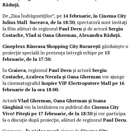
Răduță.
De „Ziua Îndrăgostiților”, pe
14 februarie, în Cinema City
Iulius Mall Suceava, de la 18:30
, spectatorii sunt invitați
la film alături de regizorul
Paul Decu
și de actorii
Sergiu
Costache, Vlad si Oana Gherman, Alexandra Răduță.
Cineplexx Băneasa Shopping City București
găzduiește o
proiecție specială în prezența întregii echipe pe
15
februarie, de la 17:30.
În
Craiova
, regizorul
Paul Decu
și actorii
Sergiu
Costache, Azaleea Necula și Oana Gherman
vor ajunge
la cinematograful
Inspire VIP Electroputere Mall pe 16
februarie de la ora 18:00
.
Actorii
Vlad Gherman, Oana Gherman și Ioana
Ginghină
vin la întâlnirea cu publicul din
Cinema City
Vivo! Pitești pe 17 februarie, de la 18:30
și vor participa
la o discuție după proiecție, alături de regizorul
Paul Decu.
Caravana
„În pielea mea”
ajunge la
Cinema City