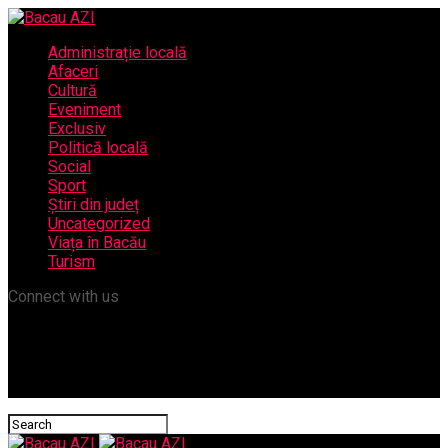
Administrație locală
Afaceri
Cultură
Eveniment
Exclusiv
Politică locală
Social
Sport
Știri din județ
Uncategorized
Viața în Bacău
Turism
Connect with us