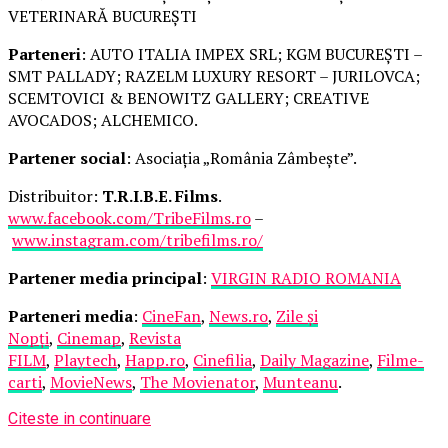
VETERINARĂ BUCUREȘTI
Parteneri
: AUTO ITALIA IMPEX SRL; KGM BUCUREȘTI –
SMT PALLADY; RAZELM LUXURY RESORT – JURILOVCA;
SCEMTOVICI & BENOWITZ GALLERY; CREATIVE
AVOCADOS; ALCHEMICO.
Partener social
: Asociația „România Zâmbește”.
Distribuitor:
T.R.I.B.E. Films
.
www.facebook.com/TribeFilms.ro
–
www.instagram.com/tribefilms.ro/
Partener media principal
:
VIRGIN RADIO ROMANIA
Parteneri media
:
CineFan
,
News.ro
,
Zile și
Nopți
,
Cinemap
,
Revista
FILM
,
Playtech
,
Happ.ro
,
Cinefilia
,
Daily Magazine
,
Filme-
carti
,
MovieNews
,
The Movienator
,
Munteanu
.
Citeste in continuare