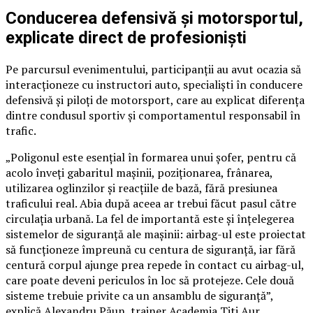
Conducerea defensivă și motorsportul,
explicate direct de profesioniști
Pe parcursul evenimentului, participanții au avut ocazia să
interacționeze cu instructori auto, specialiști în conducere
defensivă și piloți de motorsport, care au explicat diferența
dintre condusul sportiv și comportamentul responsabil în
trafic.
„Poligonul este esențial în formarea unui șofer, pentru că
acolo înveți gabaritul mașinii, poziționarea, frânarea,
utilizarea oglinzilor și reacțiile de bază, fără presiunea
traficului real. Abia după aceea ar trebui făcut pasul către
circulația urbană. La fel de importantă este și înțelegerea
sistemelor de siguranță ale mașinii: airbag-ul este proiectat
să funcționeze împreună cu centura de siguranță, iar fără
centură corpul ajunge prea repede în contact cu airbag-ul,
care poate deveni periculos în loc să protejeze. Cele două
sisteme trebuie privite ca un ansamblu de siguranță”,
explică Alexandru Păun, trainer Academia Titi Aur.