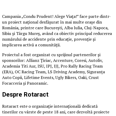
Campania „Condu Prudent! Alege Viața!” face parte dintr-
un proiect național desfășurat în mai multe orașe din
România, printre care București, Alba Iulia, Cluj-Napoca,
Sibiu și Târgu Mureș, având ca obiectiv principal reducerea
numărului de accidente prin educație, prevenție și
implicarea activă a comunității.
Proiectul a fost organizat cu sprijinul partenerilor și
sponsorilor: Allianz Țiriac, Accenture, Coresi, Autoliv,
Academia Titi Aur, ISU, IPJ, IJJ, Pro Rally Racing Team
(ERA), OC Racing Team, LS Driving Academy, Siguranța
Auto Copii, Lifetime Events, Ugly Bikers, Oaki, Crust
Focacceria și Panoramic.
Despre Rotaract
Rotaract este o organizație internațională dedicată
tinerilor cu vârste de peste 18 ani, care dezvoltă proiecte