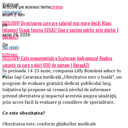
Publicat
Articole pe aceiasi tema:
prima
Urmatorul
acum 2 luni
EXCLUSIV! Directoarea care are salariul mai mare decât Klaus
pe
Iohannis! Ocupă funcția ILEGAL! Cine o susține politic este uluitor |
iunie 19, 2026
BacauAZI
De
Nu ratati
b2bseo
EXCLUSIV! Gafa monumentală a Ecaterinei Andronescu! Replica
șocantă cu care a uluit 600 de oameni | BacauAZI
În perioada 14-23 iunie, compania Lilly România aduce în
Palas Iași Caravana medicală „Obezitatea este o boală”, un
program de evaluare gratuită dedicat publicului larg.
Inițiativa își propune să crească nivelul de informare
privind obezitatea și impactul acesteia asupra sănătății,
prin acces facil la evaluare și consiliere de specialitate.
Ce este obezitatea?
Obezitatea este, conform ghidurilor medicale