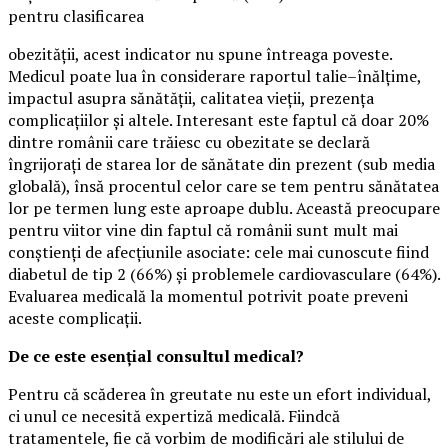
pentru clasificarea
obezității, acest indicator nu spune întreaga poveste.
Medicul poate lua în considerare raportul talie–înălțime,
impactul asupra sănătății, calitatea vieții, prezența
complicațiilor și altele. Interesant este faptul că doar 20%
dintre românii care trăiesc cu obezitate se declară
îngrijorați de starea lor de sănătate din prezent (sub media
globală), însă procentul celor care se tem pentru sănătatea
lor pe termen lung este aproape dublu. Această preocupare
pentru viitor vine din faptul că românii sunt mult mai
conștienți de afecțiunile asociate: cele mai cunoscute fiind
diabetul de tip 2 (66%) și problemele cardiovasculare (64%).
Evaluarea medicală la momentul potrivit poate preveni
aceste complicații.
De ce este esențial consultul medical?
Pentru că scăderea în greutate nu este un efort individual,
ci unul ce necesită expertiză medicală. Fiindcă
tratamentele, fie că vorbim de modificări ale stilului de