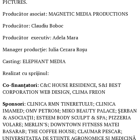
PICTURES.
Producător asociat: MAGNETIC MEDIA PRODUCTIONS
Producător: Claudiu Boboc
Producător executiv: Adela Mara
Manager producție: Iulia Cezara Roșu
Casting: ELEPHANT MEDIA
Realizat cu sprijinul:
Co-finanțatori:
C&C HOUSE RESIDENCE, S&I BEST
CORPORATION WEB DESIGN, CLIMA FREON
Sponsori
: CLINICA RMN TINERETULUI; CLINICA
IMAMED; OMV PETROM; MIKO BEAUTY PALACE; ȘERBAN
& ASOCIAȚII; ESTEEM BODY SCULPT & SPA; PIZZERIA
VOLARE; MERLIN’S; DOWNTOWN FITNESS MATEI
BASARAB; THE COFFEE HOUSE; CLAUMAR PESCAR;
UNIVERSITATEA DE ȘTIINȚE AGRONOMICE ȘI MEDICINĂ