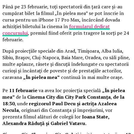
Până pe 23 februarie, toți spectatorii din țară care și-au
cumpărat bilet la filmul „În pielea mea” se pot înscrie în
cursa pentru un iPhone 17 Pro Max, încărcând dovada
achiziției biletului la cinema în
formularul dedicat
concursului
, premiul fiind oferit prin tragere la sorți pe 24
februarie.
După proiecțiile speciale din Arad, Timișoara, Alba Iulia,
Sibiu, Brașov, Cluj-Napoca, Baia Mare, Oradea, cu săli pline,
multe aplauze, râsete și discuții îndelungate cu spectatorii
curioși și încântați de poveste și de prestațiile actorilor,
caravana
„În pielea mea”
continuă în mai multe orașe.
Pe
11 februarie
va avea loc proiecția specială
„În pielea
mea”
de la
Cinema City din City Park Constanța
,
de la
18:30
, unde
regizorul Paul Decu și actrița Azaleea
Necula
, originari din Constanța și împrejurimi, vor
prezenta filmul alături de colegii lor
Ioana State,
Alexandra Răduță și Gabriel Vatavu.