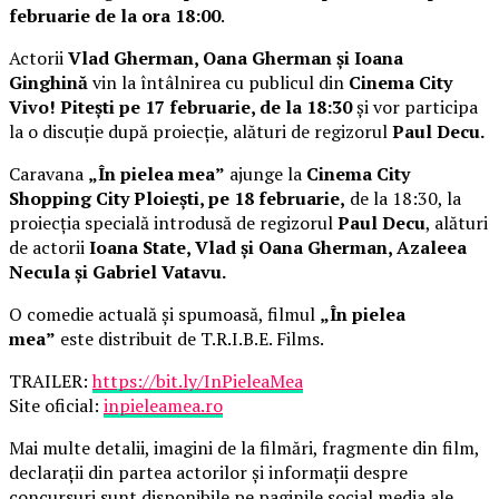
februarie de la ora 18:00
.
Actorii
Vlad Gherman, Oana Gherman și Ioana
Ginghină
vin la întâlnirea cu publicul din
Cinema City
Vivo! Pitești pe 17 februarie, de la 18:30
și vor participa
la o discuție după proiecție, alături de regizorul
Paul Decu.
Caravana
„În pielea mea”
ajunge la
Cinema City
Shopping City Ploiești, pe 18 februarie,
de la 18:30, la
proiecția specială introdusă de regizorul
Paul Decu
, alături
de actorii
Ioana State, Vlad și Oana Gherman, Azaleea
Necula și Gabriel Vatavu.
O comedie actuală și spumoasă, filmul
„În pielea
mea”
este distribuit de T.R.I.B.E. Films.
TRAILER:
https://bit.ly/InPieleaMea
Site oficial:
inpieleamea.ro
Mai multe detalii, imagini de la filmări, fragmente din film,
declarații din partea actorilor și informații despre
concursuri sunt disponibile pe paginile social media ale