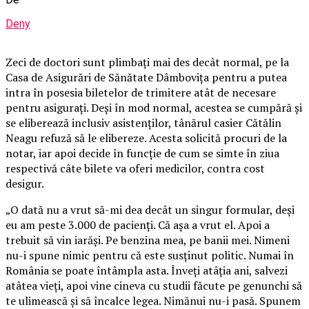
Deny
Zeci de doctori sunt plimbaţi mai des decât normal, pe la
Casa de Asigurări de Sănătate Dâmboviţa pentru a putea
intra în posesia biletelor de trimitere atât de necesare
pentru asiguraţi. Deşi în mod normal, acestea se cumpără şi
se eliberează inclusiv asistenţilor, tânărul casier Cătălin
Neagu refuză să le elibereze. Acesta solicită procuri de la
notar, iar apoi decide în funcţie de cum se simte în ziua
respectivă câte bilete va oferi medicilor, contra cost
desigur.
„O dată nu a vrut să-mi dea decât un singur formular, deşi
eu am peste 3.000 de pacienţi. Că aşa a vrut el. Apoi a
trebuit să vin iarăşi. Pe benzina mea, pe banii mei. Nimeni
nu-i spune nimic pentru că este susţinut politic. Numai în
România se poate întâmpla asta. Înveţi atâţia ani, salvezi
atâtea vieţi, apoi vine cineva cu studii făcute pe genunchi să
te ulimească şi să încalce legea. Nimănui nu-i pasă. Spunem