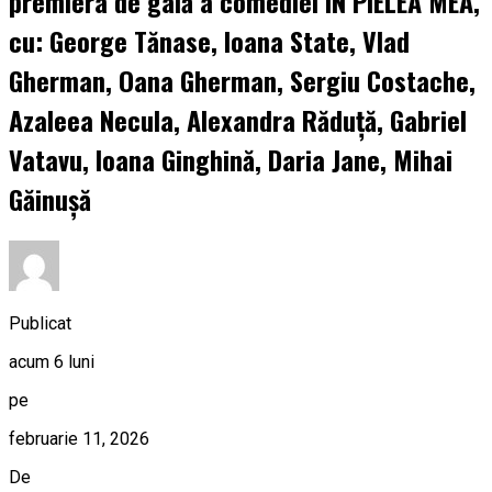
premiera de gală a comediei ÎN PIELEA MEA,
cu: George Tănase, Ioana State, Vlad
Gherman, Oana Gherman, Sergiu Costache,
Azaleea Necula, Alexandra Răduță, Gabriel
Vatavu, Ioana Ginghină, Daria Jane, Mihai
Găinușă
Publicat
acum 6 luni
pe
februarie 11, 2026
De