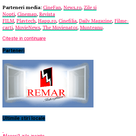
Parteneri media
:
CineFan
,
News.ro
,
Zile și
Nopți
,
Cinemap
,
Revista
FILM
,
Playtech
,
Happ.ro
,
Cinefilia
,
Daily Magazine
,
Filme-
carti
,
MovieNews
,
The Movienator
,
Munteanu
.
Citeste in continuare
Parteneri
Ultimile stiri locale