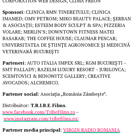
CORPORATION WEB DESIGN, CLIMA FREON
Sponsori
: CLINICA RMN TINERETULUI; CLINICA
IMAMED; OMV PETROM; MIKO BEAUTY PALACE; ȘERBAN
& ASOCIAȚII; ESTEEM BODY SCULPT & SPA; PIZZERIA
VOLARE; MERLIN’S; DOWNTOWN FITNESS MATEI
BASARAB; THE COFFEE HOUSE; CLAUMAR PESCAR;
UNIVERSITATEA DE ȘTIINȚE AGRONOMICE ȘI MEDICINĂ
VETERINARĂ BUCUREȘTI
Parteneri
: AUTO ITALIA IMPEX SRL; KGM BUCUREȘTI –
SMT PALLADY; RAZELM LUXURY RESORT – JURILOVCA;
SCEMTOVICI & BENOWITZ GALLERY; CREATIVE
AVOCADOS; ALCHEMICO.
Partener social
: Asociația „România Zâmbește”.
Distribuitor:
T.R.I.B.E. Films
.
www.facebook.com/TribeFilms.ro
–
www.instagram.com/tribefilms.ro/
Partener media principal
:
VIRGIN RADIO ROMANIA