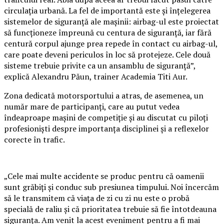
circulația urbană. La fel de importantă este și înțelegerea
sistemelor de siguranță ale mașinii: airbag-ul este proiectat
să funcționeze împreună cu centura de siguranță, iar fără
centură corpul ajunge prea repede în contact cu airbag-ul,
care poate deveni periculos în loc să protejeze. Cele două
sisteme trebuie privite ca un ansamblu de siguranță”,
explică Alexandru Păun, trainer Academia Titi Aur.
Zona dedicată motorsportului a atras, de asemenea, un
număr mare de participanți, care au putut vedea
îndeaproape mașini de competiție și au discutat cu piloți
profesioniști despre importanța disciplinei și a reflexelor
corecte în trafic.
„Cele mai multe accidente se produc pentru că oamenii
sunt grăbiți și conduc sub presiunea timpului. Noi încercăm
să le transmitem că viața de zi cu zi nu este o probă
specială de raliu și că prioritatea trebuie să fie întotdeauna
siguranța. Am venit la acest eveniment pentru a fi mai