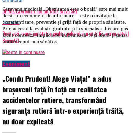
Urmatorul
Caravana medicală „Obezitatea este o boală” este mai mult
OPINIE/La vremuri noi tot NOI/ Bravo SRI
decât un eveniment de informare — este o invitație la
conștientizare, prevenție și grijă față de propria sănătate.
Nu ratati
Prin accesul la evaluări gratuite și la specialiști, fiecare pas
Dacă vezi numai jumătatea goală a paharului, o să-ți fie mereu sete! |
făcut contează. Implică-te, informează-te și oferă-ți șansa
BacauAZI
unui început mai sănătos.
Citeste in continuare
Eveniment
„Condu Prudent! Alege Viața!” a adus
brașovenii față în față cu realitatea
accidentelor rutiere, transformând
siguranța rutieră într-o experiență trăită,
nu doar explicată