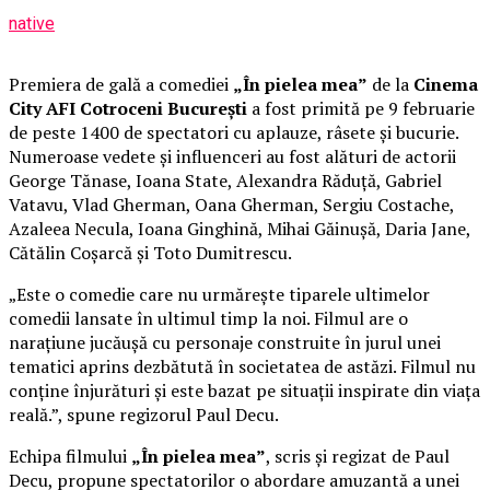
native
Premiera de gală a comediei
„În pielea mea”
de la
Cinema
City AFI Cotroceni București
a fost primită pe 9 februarie
de peste 1400 de spectatori cu aplauze, râsete și bucurie.
Numeroase vedete și influenceri au fost alături de actorii
George Tănase, Ioana State, Alexandra Răduță, Gabriel
Vatavu, Vlad Gherman, Oana Gherman, Sergiu Costache,
Azaleea Necula, Ioana Ginghină, Mihai Găinușă, Daria Jane,
Cătălin Coșarcă și Toto Dumitrescu.
„Este o comedie care nu urmărește tiparele ultimelor
comedii lansate în ultimul timp la noi. Filmul are o
narațiune jucăușă cu personaje construite în jurul unei
tematici aprins dezbătută în societatea de astăzi. Filmul nu
conține înjurături și este bazat pe situații inspirate din viața
reală.”, spune regizorul Paul Decu.
Echipa filmului
„În pielea mea”
, scris și regizat de Paul
Decu, propune spectatorilor o abordare amuzantă a unei