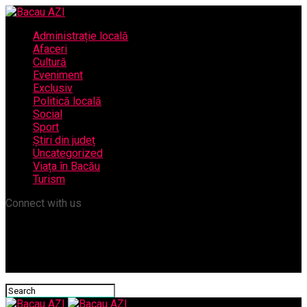
Administrație locală
Afaceri
Cultură
Eveniment
Exclusiv
Politică locală
Social
Sport
Știri din județ
Uncategorized
Viața în Bacău
Turism
Connect with us