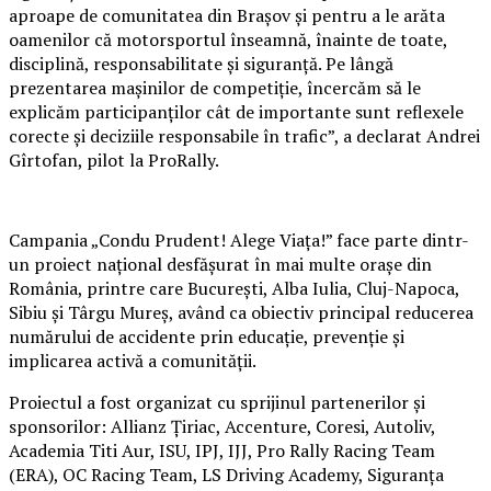
aproape de comunitatea din Brașov și pentru a le arăta
oamenilor că motorsportul înseamnă, înainte de toate,
disciplină, responsabilitate și siguranță. Pe lângă
prezentarea mașinilor de competiție, încercăm să le
explicăm participanților cât de importante sunt reflexele
corecte și deciziile responsabile în trafic”, a declarat Andrei
Gîrtofan, pilot la ProRally.
Campania „Condu Prudent! Alege Viața!” face parte dintr-
un proiect național desfășurat în mai multe orașe din
România, printre care București, Alba Iulia, Cluj-Napoca,
Sibiu și Târgu Mureș, având ca obiectiv principal reducerea
numărului de accidente prin educație, prevenție și
implicarea activă a comunității.
Proiectul a fost organizat cu sprijinul partenerilor și
sponsorilor: Allianz Țiriac, Accenture, Coresi, Autoliv,
Academia Titi Aur, ISU, IPJ, IJJ, Pro Rally Racing Team
(ERA), OC Racing Team, LS Driving Academy, Siguranța