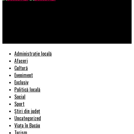
Bacau AZI
EXCLUSIV! Directoarea care are salariul mai mare decât Klaus
Iohannis! Ocupă funcția ILEGAL! Cine o susține politic este
uluitor | BacauAZI
Administrație locală
Afaceri
Cultură
Eveniment
Exclusiv
Politică locală
Social
Sport
Știri din județ
Uncategorized
Viața în Bacău
Turism