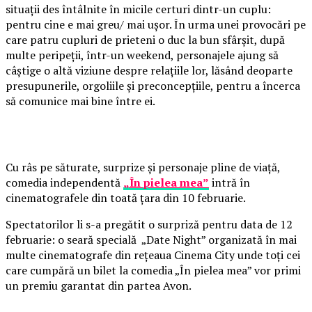
situații des întâlnite în micile certuri dintr-un cuplu:
pentru cine e mai greu/ mai ușor. În urma unei provocări pe
care patru cupluri de prieteni o duc la bun sfârșit, după
multe peripeții, într-un weekend, personajele ajung să
câștige o altă viziune despre relațiile lor, lăsând deoparte
presupunerile, orgoliile și preconcepțiile, pentru a încerca
să comunice mai bine între ei.
Cu râs pe săturate, surprize și personaje pline de viață,
comedia independentă
„În pielea mea”
intră în
cinematografele din toată țara din 10 februarie.
Spectatorilor li s-a pregătit o surpriză pentru data de 12
februarie: o seară specială „Date Night” organizată în mai
multe cinematografe din rețeaua Cinema City unde toți cei
care cumpără un bilet la comedia „În pielea mea” vor primi
un premiu garantat din partea Avon.