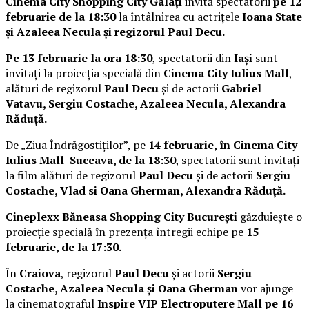
Cinema City Shopping City Galați
invită spectatorii
pe 12
februarie de la 18:30
la întâlnirea cu actrițele
Ioana State
și Azaleea Necula și regizorul Paul Decu.
Pe 13 februarie la ora 18:30
, spectatorii din
Iași
sunt
invitați la proiecția specială din
Cinema City Iulius Mall
,
alături de regizorul
Paul Decu
și de actorii
Gabriel
Vatavu, Sergiu Costache, Azaleea Necula, Alexandra
Răduță.
De „Ziua Îndrăgostiților”, pe
14 februarie, în Cinema City
Iulius Mall Suceava, de la 18:30
, spectatorii sunt invitați
la film alături de regizorul
Paul Decu
și de actorii
Sergiu
Costache, Vlad si Oana Gherman, Alexandra Răduță.
Cineplexx Băneasa Shopping City București
găzduiește o
proiecție specială în prezența întregii echipe pe
15
februarie, de la 17:30.
În
Craiova
, regizorul
Paul Decu
și actorii
Sergiu
Costache, Azaleea Necula și Oana Gherman
vor ajunge
la cinematograful
Inspire VIP Electroputere Mall pe 16