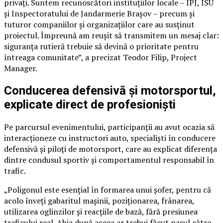
privați. Suntem recunoscători instituțiilor locale – IPJ, ISU
și Inspectoratului de Jandarmerie Brașov – precum și
tuturor companiilor și organizațiilor care au susținut
proiectul. Împreună am reușit să transmitem un mesaj clar:
siguranța rutieră trebuie să devină o prioritate pentru
întreaga comunitate”, a precizat Teodor Filip, Project
Manager.
Conducerea defensivă și motorsportul,
explicate direct de profesioniști
Pe parcursul evenimentului, participanții au avut ocazia să
interacționeze cu instructori auto, specialiști în conducere
defensivă și piloți de motorsport, care au explicat diferența
dintre condusul sportiv și comportamentul responsabil în
trafic.
„Poligonul este esențial în formarea unui șofer, pentru că
acolo înveți gabaritul mașinii, poziționarea, frânarea,
utilizarea oglinzilor și reacțiile de bază, fără presiunea
traficului real. Abia după aceea ar trebui făcut pasul către