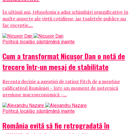
În ultimii ani, tehnologia a adus schimbări semnificative în
multe aspecte ale vieții cotidiene, iar toaletele publice nu
fac excepție....
Politică locală
o săptămână inainte
Cum a transformat Nicușor Dan o notă de
trecere într-un mesaj de stabilitate
Recenta decizie a agenției de rating Fitch de a menține
calificativul României – într-un moment de puternică
presiune macroeconomică –...
Politică locală
o săptămână inainte
România evită să fie retrogradată în