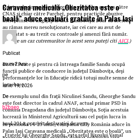
Caravana medicală „Obezitatea este o
Şi într-adevăr multe plângeri ale medicilor au curs către
CNAS şi chiar către Parchet, pentru practicile abuzive
boală” aduce evaluări gratuite în Palas Iași
întreprinse de angajaţi ai CAS Dâmboviţa. Doar că acestea
au rămas mereu nesoluţionate, iar cei care au avut de
comentat s-au trezit cu controale şi amenzi fără număr.
(Despre un caz cutremurător în acest sens puteţi citi
AICI
.)
Publicat
De ce? Poate şi pentru că întreaga familie Sandu ocupă
acum 2 luni
funcţii publice de conducere în judeţul Dâmboviţa, deşi
pe
performanţele lor în Educaţie ridică totuşi multe semne de
întrebare.
iunie 19, 2026
De exemplu unul din fraţii Niculinei Sandu, Gheorghe Sandu
De
este fost director în cadrul ANAF, actual primar PSD în
b2bseo
comuna Dragodana din judeţul Dâmboviţa. Soţia acestuia
lucrează în Ministerul Agriculturii sau cel puţin lucra în
anul 2014, potrivit declaraţiei de avere.
În perioada 14-23 iunie, compania Lilly România aduce în
Palas Iași Caravana medicală „Obezitatea este o boală”, un
„Fratele lui Gheorghe Sandu, este şeful Biroului Vamal
program de evaluare gratuită dedicat publicului larg.