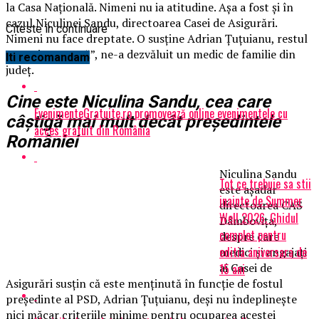
la Casa Naţională. Nimeni nu ia atitudine. Aşa a fost şi în
cazul Niculinei Sandu, directoarea Casei de Asigurări.
Citeste in continuare
Nimeni nu face dreptate. O susţine Adrian Țuţuianu, restul
nu mai contează”, ne-a dezvăluit un medic de familie din
Iti recomandam
judeţ.
Cine este Niculina Sandu, cea care
EvenimenteGratuite.ro promovează online evenimentele cu
câştigă mai mult decât preşedintele
acces gratuit din România
României
Niculina Sandu
Tot ce trebuie sa stii
este aşadar
inainte de Summer
directoarea CAS
Well 2026. Ghidul
Dâmboviţa,
complet pentru
despre care
editia aniversara de
medici şi angajaţi
ai Casei de
15 ani
Asigurări susţin că este menţinută în funcţie de fostul
preşedinte al PSD, Adrian Ţuţuianu, deşi nu îndeplineşte
nici măcar criteriile minime pentru ocuparea acestei