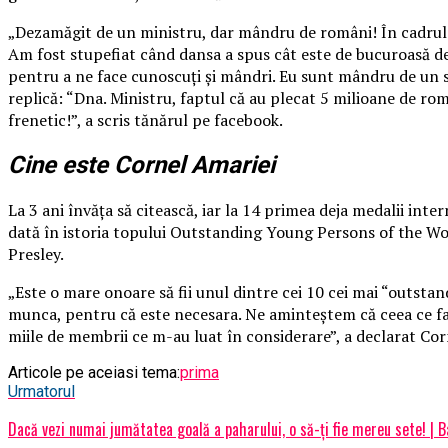
„Dezamăgit de un ministru, dar mândru de români! În cadrul 
Am fost stupefiat când dansa a spus cât este de bucuroasă d
pentru a ne face cunoscuţi şi mândri. Eu sunt mândru de un s
replică: “Dna. Ministru, faptul că au plecat 5 milioane de r
frenetic!”, a scris tănărul pe facebook.
Cine este Cornel Amariei
La 3 ani învăţa să citească, iar la 14 primea deja medalii inte
dată în istoria topului Outstanding Young Persons of the Wor
Presley.
„Este o mare onoare să fii unul dintre cei 10 cei mai “outst
munca, pentru că este necesara. Ne aminteştem că ceea ce fa
miile de membrii ce m-au luat în considerare”, a declarat Co
Articole pe aceiasi tema:
prima
Urmatorul
Dacă vezi numai jumătatea goală a paharului, o să-ți fie mereu sete! | 