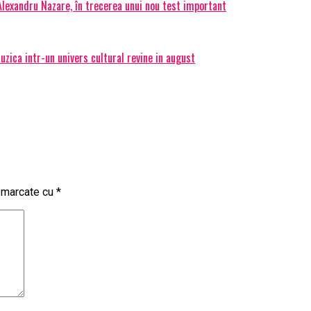
 Alexandru Nazare, în trecerea unui nou test important
ica intr-un univers cultural revine in august
t marcate cu
*