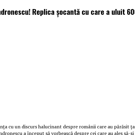
dronescu! Replica șocantă cu care a uluit 6
nţa cu un discurs halucinant despre românii care au părăsit ţara
ronescu a început să vorbească despre cei care au ales să-şi tr