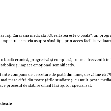
s Iași Caravana medicală „Obezitatea este o boală”, un program 
mpactul acesteia asupra sănătății, prin acces facil la evaluare 
o boală cronică, progresivă și complexă, tot mai frecventă în 
etabolice și impact emoțional semnificativ.
rtante companii de cercetare de piață din lume, dezvăluie că 7
 mai mare cifră din toate țările studiate și cu mult peste media
ace procesul de slăbire dificil fără ajutor specializat.
edicale