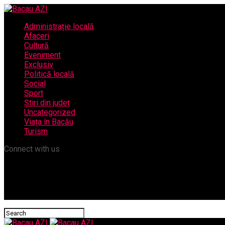
Administrație locală
Afaceri
Cultură
Eveniment
Exclusiv
Politică locală
Social
Sport
Știri din județ
Uncategorized
Viața în Bacău
Turism
Connect with us