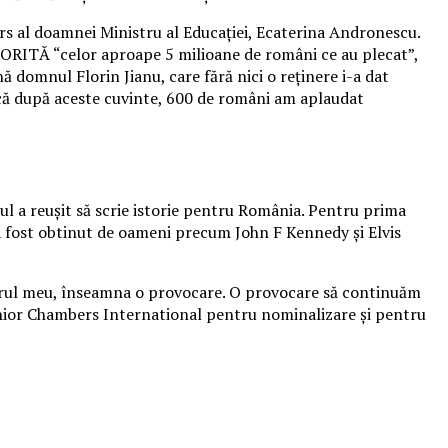
rs al doamnei Ministru al Educaţiei, Ecaterina Andronescu.
TORITĂ “celor aproape 5 milioane de români ce au plecat”,
domnul Florin Jianu, care fără nici o reţinere i-a dat
 că după aceste cuvinte, 600 de români am aplaudat
ărul a reuşit să scrie istorie pentru România. Pentru prima
 a fost obtinut de oameni precum John F Kennedy şi Elvis
 jurul meu, înseamna o provocare. O provocare să continuăm
unior Chambers International pentru nominalizare şi pentru