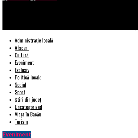
Bacau AZI
EXCLUSIV! Gafa monumentală a Ecaterinei Andronescu! Replica șo
Administrație locală
Afaceri
Cultură
Eveniment
Exclusiv
Politică locală
Social
Sport
Știri din județ
Uncategorized
Viața în Bacău
Turism
Eveniment