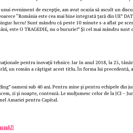
unui eveniment de excepţie, am avut ocazia să ascult un discu
eoarece “România este cea mai bine integrată ţară din UE” DA
ingur lucru! Sunt mândru că peste 10 minute s-a aflat pe scenă 
omâni, este O TRAGEDIE, nu o bucurie!” Și cel mai mândru sunt
rnaţionale pentru inovaţii tehnice. Iar în anul 2018, la 25, tân
ld, un român a câştigat acest titlu. În forma lui precedentă,
anding” oameni sub 40 ani. Pentru mine şi pentru echipele din
cem, zi şi noapte, contează. Le mulţumesc celor de la JCI – J
rnel Amariei pentru Capital.
BacauAZI