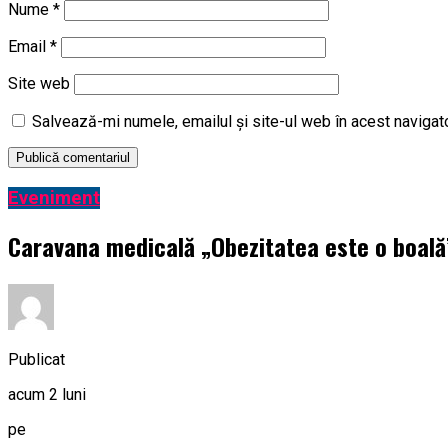
Nume
*
Email
*
Site web
Salvează-mi numele, emailul și site-ul web în acest navigat
Eveniment
Caravana medicală „Obezitatea este o boală” 
Publicat
acum 2 luni
pe