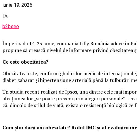
iunie 19, 2026
De
b2bseo
În perioada 14-23 iunie, compania Lilly România aduce în Pala
propune să crească nivelul de informare privind obezitatea și i
Ce este obezitatea?
Obezitatea este, conform ghidurilor medicale internaționale, 
diabet zaharat și hipertensiune arterială până la tulburări m
Un studiu recent realizat de Ipsos, una dintre cele mai impo
afecțiunea lor „se poate preveni prin alegeri personale” – cea
că, dincolo de stilul de viață, există o rezistență biologică ce f
Cum știu dacă am obezitate? Rolul IMC și al evaluării m