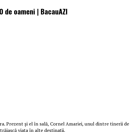
00 de oameni | BacauAZI
. Prezent şi el în sală, Cornel Amariei, unul dintre tinerii de
ăiască viaţa în alte destinaţii.