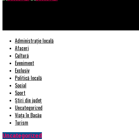
Bacau AZI
Orase inteligente mai usor de administrat
Administrație locală
Afaceri
Cultură
Eveniment
Exclusiv
Politică locală
Social
Sport
Știri din județ
Uncategorized
Viața în Bacău
Turism
Uncategorized