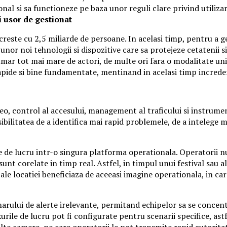
nal si sa functioneze pe baza unor reguli clare privind utiliza
 usor de gestionat
reste cu 2,5 miliarde de persoane. In acelasi timp, pentru a ge
nor noi tehnologii si dispozitive care sa protejeze cetatenii s
ar tot mai mare de actori, de multe ori fara o modalitate unif
 rapide si bine fundamentate, mentinand in acelasi timp increde
eo, control al accesului, management al traficului si instrume
osibilitatea de a identifica mai rapid problemele, de a intelege
le de lucru intr-o singura platforma operationala. Operatorii n
e sunt corelate in timp real. Astfel, in timpul unui festival sa
ale locatiei beneficiaza de aceeasi imagine operationala, in care
arului de alerte irelevante, permitand echipelor sa se concentr
rile de lucru pot fi configurate pentru scenarii specifice, ast
ulte camere, pe care operatorii le pot transmite rapid autorit