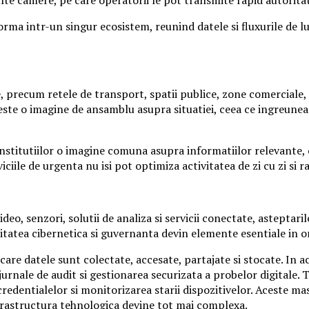
ma intr-un singur ecosistem, reunind datele si fluxurile de luc
precum retele de transport, spatii publice, zone comerciale, 
este o imagine de ansamblu asupra situatiei, ceea ce ingreuneaz
stitutiilor o imagine comuna asupra informatiilor relevante, cu
iile de urgenta nu isi pot optimiza activitatea de zi cu zi si ra
, senzori, solutii de analiza si servicii conectate, asteptaril
itatea cibernetica si guvernanta devin elemente esentiale in or
care datele sunt colectate, accesate, partajate si stocate. In a
rnale de audit si gestionarea securizata a probelor digitale. T
redentialelor si monitorizarea starii dispozitivelor. Aceste ma
nfrastructura tehnologica devine tot mai complexa.