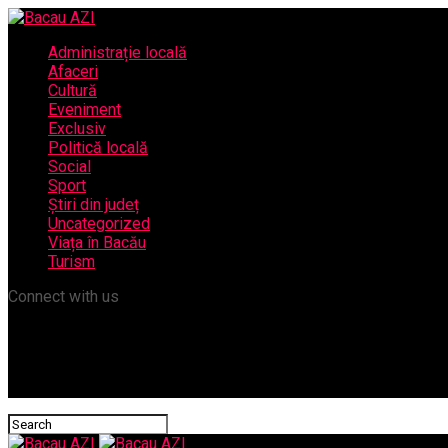
Administrație locală
Afaceri
Cultură
Eveniment
Exclusiv
Politică locală
Social
Sport
Știri din județ
Uncategorized
Viața în Bacău
Turism
Connect with us