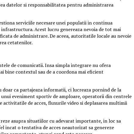
rea datelor si responsabilitatea pentru administrarea
stiona serviciile necesare unei populatii in continua
i infrastructura. Acest lucru genereaza nevoia de tot mai
icata de administrare. De aceea, autoritatile locale au nevoie
rea cetatenilor.
ntele de comunicatii. Insa simpla integrare nu ofera
 mai bine contextul sau de a coordona mai eficient
u doar ca partajeaza informatii, ci lucreaza pornind de la
u al unui eveniment sportiv de amploare, operatorii din centrele
 activitatile de acces, fluxurile video si deplasarea multimii
eze asupra situatiilor cu adevarat importante, in loc sa
fel incat o tentativa de acces neautorizat sa genereze
atilor competente, atunci cand este necesar.