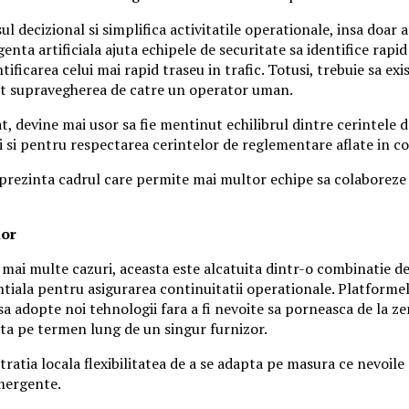
esul decizional si simplifica activitatile operationale, insa do
enta artificiala ajuta echipele de securitate sa identifice rapid
tificarea celui mai rapid traseu in trafic. Totusi, trebuie sa ex
nent supravegherea de catre un operator uman.
, devine mai usor sa fie mentinut echilibrul dintre cerintele de
i si pentru respectarea cerintelor de reglementare aflate in co
ezinta cadrul care permite mai multor echipe sa colaboreze cu
lor
mai multe cazuri, aceasta este alcatuita dintr-o combinatie de 
 esentiala pentru asigurarea continuitatii operationale. Platform
sa adopte noi tehnologii fara a fi nevoite sa porneasca de la ze
ta pe termen lung de un singur furnizor.
ratia locala flexibilitatea de a se adapta pe masura ce nevoile 
emergente.