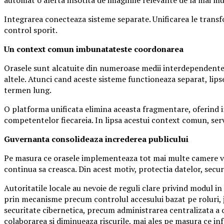
Integrarea conecteaza sisteme separate. Unificarea le transfor
control sporit.
Un context comun imbunatateste coordonarea
Orasele sunt alcatuite din numeroase medii interdependente, 
altele. Atunci cand aceste sisteme functioneaza separat, lips
termen lung.
O platforma unificata elimina aceasta fragmentare, oferind in
competentelor fiecareia. In lipsa acestui context comun, servic
Guvernanta consolideaza increderea publicului
Pe masura ce orasele implementeaza tot mai multe camere video
continua sa creasca. Din acest motiv, protectia datelor, secur
Autoritatile locale au nevoie de reguli clare privind modul in 
prin mecanisme precum controlul accesului bazat pe roluri, ju
securitate cibernetica, precum administrarea centralizata a c
colaborarea si diminueaza riscurile, mai ales pe masura ce i