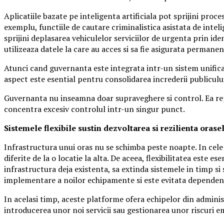
Aplicatiile bazate pe inteligenta artificiala pot sprijini proc
exemplu, functiile de cautare criminalistica asistata de intelig
sprijini deplasarea vehiculelor serviciilor de urgenta prin iden
utilizeaza datele la care au acces si sa fie asigurata perma
Atunci cand guvernanta este integrata intr-un sistem unificat
aspect este esential pentru consolidarea increderii publiculu
Guvernanta nu inseamna doar supraveghere si control. Ea repr
concentra excesiv controlul intr-un singur punct.
Sistemele flexibile sustin dezvoltarea si rezilienta orase
Infrastructura unui oras nu se schimba peste noapte. In cele 
diferite de la o locatie la alta. De aceea, flexibilitatea este
infrastructura deja existenta, sa extinda sistemele in timp si 
implementare a noilor echipamente si este evitata dependen
In acelasi timp, aceste platforme ofera echipelor din administ
introducerea unor noi servicii sau gestionarea unor riscuri 