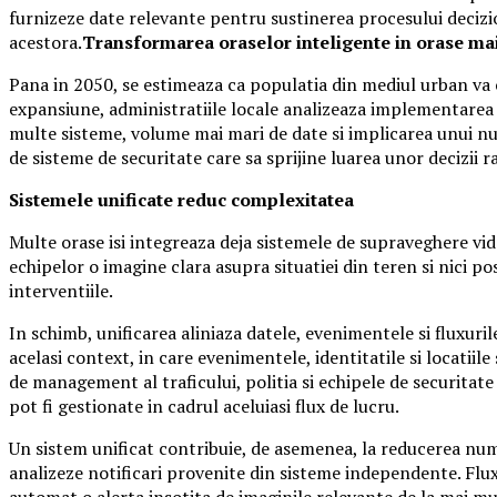
furnizeze date relevante pentru sustinerea procesului decizio
acestora.
Transformarea oraselor inteligente in orase mai
Pana in 2050, se estimeaza ca populatia din mediul urban va c
expansiune, administratiile locale analizeaza implementarea u
multe sisteme, volume mai mari de date si implicarea unui num
de sisteme de securitate care sa sprijine luarea unor decizii
Sistemele unificate reduc complexitatea
Multe orase isi integreaza deja sistemele de supraveghere vid
echipelor o imagine clara asupra situatiei din teren si nici p
interventiile.
In schimb, unificarea aliniaza datele, evenimentele si fluxuri
acelasi context, in care evenimentele, identitatile si locatiil
de management al traficului, politia si echipele de securitate 
pot fi gestionate in cadrul aceluiasi flux de lucru.
Un sistem unificat contribuie, de asemenea, la reducerea num
analizeze notificari provenite din sisteme independente. Fluxu
automat o alerta insotita de imaginile relevante de la mai m