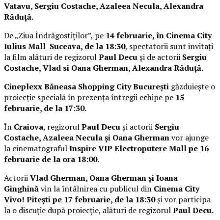
Vatavu, Sergiu Costache, Azaleea Necula, Alexandra
Răduță.
De „Ziua Îndrăgostiților”, pe
14 februarie, în Cinema City
Iulius Mall Suceava, de la 18:30
, spectatorii sunt invitați
la film alături de regizorul
Paul Decu
și de actorii
Sergiu
Costache, Vlad si Oana Gherman, Alexandra Răduță.
Cineplexx Băneasa Shopping City București
găzduiește o
proiecție specială în prezența întregii echipe pe
15
februarie, de la 17:30.
În
Craiova
, regizorul
Paul Decu
și actorii
Sergiu
Costache, Azaleea Necula și Oana Gherman
vor ajunge
la cinematograful
Inspire VIP Electroputere Mall pe 16
februarie de la ora 18:00
.
Actorii
Vlad Gherman, Oana Gherman și Ioana
Ginghină
vin la întâlnirea cu publicul din
Cinema City
Vivo! Pitești pe 17 februarie, de la 18:30
și vor participa
la o discuție după proiecție, alături de regizorul
Paul Decu.