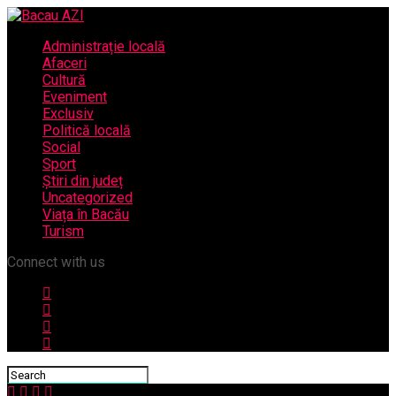
Administrație locală
Afaceri
Cultură
Eveniment
Exclusiv
Politică locală
Social
Sport
Știri din județ
Uncategorized
Viața în Bacău
Turism
Connect with us