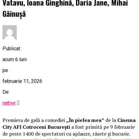
Vatavu, Ioana Ginghină, Daria Jane, Mihai
Găinușă
Publicat
acum 6 luni
pe
februarie 11, 2026
De
native
Premiera de gală a comediei
„În pielea mea”
de la
Cinema
City AFI Cotroceni București
a fost primită pe 9 februarie
de peste 1400 de spectatori cu aplauze, râsete și bucurie.