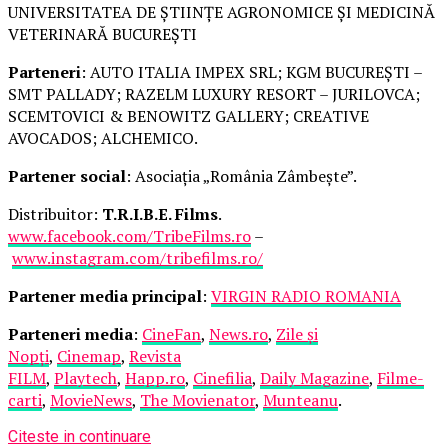
UNIVERSITATEA DE ȘTIINȚE AGRONOMICE ȘI MEDICINĂ
VETERINARĂ BUCUREȘTI
Parteneri
: AUTO ITALIA IMPEX SRL; KGM BUCUREȘTI –
SMT PALLADY; RAZELM LUXURY RESORT – JURILOVCA;
SCEMTOVICI & BENOWITZ GALLERY; CREATIVE
AVOCADOS; ALCHEMICO.
Partener social
: Asociația „România Zâmbește”.
Distribuitor:
T.R.I.B.E. Films
.
www.facebook.com/TribeFilms.ro
–
www.instagram.com/tribefilms.ro/
Partener media principal
:
VIRGIN RADIO ROMANIA
Parteneri media
:
CineFan
,
News.ro
,
Zile și
Nopți
,
Cinemap
,
Revista
FILM
,
Playtech
,
Happ.ro
,
Cinefilia
,
Daily Magazine
,
Filme-
carti
,
MovieNews
,
The Movienator
,
Munteanu
.
Citeste in continuare