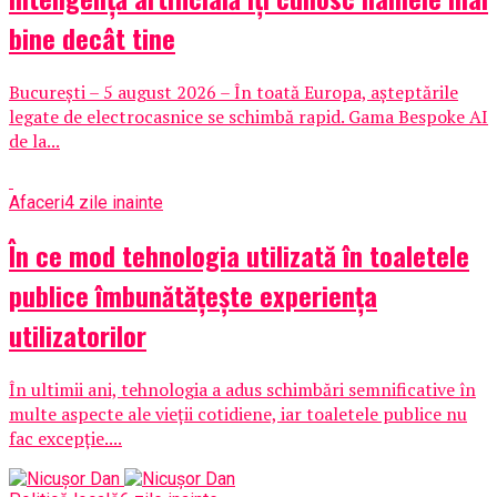
bine decât tine
București – 5 august 2026 – În toată Europa, așteptările
legate de electrocasnice se schimbă rapid. Gama Bespoke AI
de la...
Afaceri
4 zile inainte
În ce mod tehnologia utilizată în toaletele
publice îmbunătățește experiența
utilizatorilor
În ultimii ani, tehnologia a adus schimbări semnificative în
multe aspecte ale vieții cotidiene, iar toaletele publice nu
fac excepție....