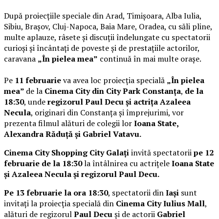
După proiecțiile speciale din Arad, Timișoara, Alba Iulia,
Sibiu, Brașov, Cluj-Napoca, Baia Mare, Oradea, cu săli pline,
multe aplauze, râsete și discuții îndelungate cu spectatorii
curioși și încântați de poveste și de prestațiile actorilor,
caravana
„În pielea mea”
continuă în mai multe orașe.
Pe
11 februarie
va avea loc proiecția specială
„În pielea
mea”
de la
Cinema City din City Park Constanța
,
de la
18:30
, unde
regizorul Paul Decu și actrița Azaleea
Necula
, originari din Constanța și împrejurimi, vor
prezenta filmul alături de colegii lor
Ioana State,
Alexandra Răduță și Gabriel Vatavu.
Cinema City Shopping City Galați
invită spectatorii
pe 12
februarie de la 18:30
la întâlnirea cu actrițele
Ioana State
și Azaleea Necula și regizorul Paul Decu.
Pe 13 februarie la ora 18:30
, spectatorii din
Iași
sunt
invitați la proiecția specială din
Cinema City Iulius Mall
,
alături de regizorul
Paul Decu
și de actorii
Gabriel