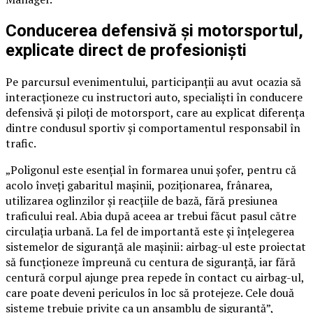
Conducerea defensivă și motorsportul,
explicate direct de profesioniști
Pe parcursul evenimentului, participanții au avut ocazia să
interacționeze cu instructori auto, specialiști în conducere
defensivă și piloți de motorsport, care au explicat diferența
dintre condusul sportiv și comportamentul responsabil în
trafic.
„Poligonul este esențial în formarea unui șofer, pentru că
acolo înveți gabaritul mașinii, poziționarea, frânarea,
utilizarea oglinzilor și reacțiile de bază, fără presiunea
traficului real. Abia după aceea ar trebui făcut pasul către
circulația urbană. La fel de importantă este și înțelegerea
sistemelor de siguranță ale mașinii: airbag-ul este proiectat
să funcționeze împreună cu centura de siguranță, iar fără
centură corpul ajunge prea repede în contact cu airbag-ul,
care poate deveni periculos în loc să protejeze. Cele două
sisteme trebuie privite ca un ansamblu de siguranță”,