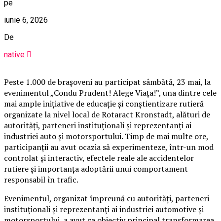
pe
iunie 6, 2026
De
native
Peste 1.000 de brașoveni au participat sâmbătă, 23 mai, la
evenimentul „Condu Prudent! Alege Viața!”, una dintre cele
mai ample inițiative de educație și conștientizare rutieră
organizate la nivel local de Rotaract Kronstadt, alături de
autorități, parteneri instituționali și reprezentanți ai
industriei auto și motorsportului. Timp de mai multe ore,
participanții au avut ocazia să experimenteze, într-un mod
controlat și interactiv, efectele reale ale accidentelor
rutiere și importanța adoptării unui comportament
responsabil în trafic.
Evenimentul, organizat împreună cu autorități, parteneri
instituționali și reprezentanți ai industriei automotive și
motorsportului, a avut ca obiectiv principal transformarea