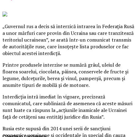
„Guvernul rus a decis să interzică intrarea în Federaţia Rusă
a unor mărfuri care provin din Ucraina sau care tranzitează
teritoriul ucrainean”, se arată într-un comunicat transmis
de autorităţile ruse, care însoţeşte lista produselor ce fac
obiectul acestei interdicţii.
Printre produsele interzise se numără grâul, uleiul de
floarea soarelui, ciocolata, pâinea, conservele de fructe şi
legume, dulceţurile, berea şi vinul, pamperşii, precum şi
anumite tipuri de mobilă şi de motoare.
Interdicţia intră imediat în vigoare, precizează
comunicatul, care subliniază de asemenea că aceste măsuri
sunt luate ca răspuns la „acţiunile inamicale ale Ucrainei
faţă de cetăţeni sau entităţi juridice din Rusia”.
Rusia este supusă din 2014 unei serii de sancţiuni
economice ucrainene şi occidentale în special din cauza
Citeste in continuare