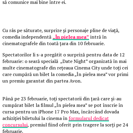
să comunice mai bine între ei.
Cu râs pe săturate, surprize și personaje pline de viață,
comedia independentă
„În pielea mea”
intră în
cinematografele din toată țara din 10 februarie.
Spectatorilor li s-a pregătit o surpriză pentru data de 12
februarie: o seară specială „Date Night” organizată în mai
multe cinematografe din rețeaua Cinema City unde toți cei
care cumpără un bilet la comedia „În pielea mea” vor primi
un premiu garantat din partea Avon.
Până pe 23 februarie, toți spectatorii din țară care și-au
cumpărat bilet la filmul „În pielea mea” se pot înscrie în
cursa pentru un iPhone 17 Pro Max, încărcând dovada
achiziției biletului la cinema în
formularul dedicat
concursului
, premiul fiind oferit prin tragere la sorți pe 24
februarie.