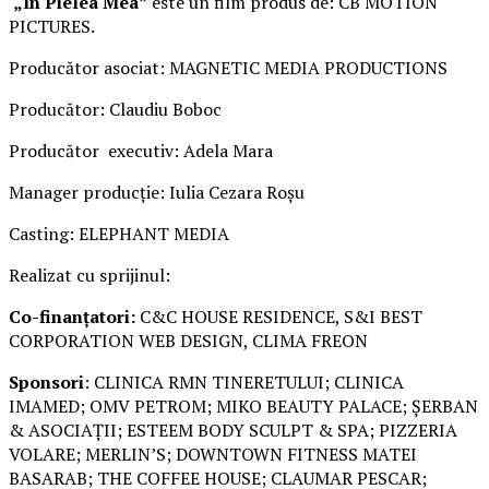
„În Pielea Mea”
este un film produs de: CB MOTION
PICTURES.
Producător asociat: MAGNETIC MEDIA PRODUCTIONS
Producător: Claudiu Boboc
Producător executiv: Adela Mara
Manager producție: Iulia Cezara Roșu
Casting: ELEPHANT MEDIA
Realizat cu sprijinul:
Co-finanțatori:
C&C HOUSE RESIDENCE, S&I BEST
CORPORATION WEB DESIGN, CLIMA FREON
Sponsori
: CLINICA RMN TINERETULUI; CLINICA
IMAMED; OMV PETROM; MIKO BEAUTY PALACE; ȘERBAN
& ASOCIAȚII; ESTEEM BODY SCULPT & SPA; PIZZERIA
VOLARE; MERLIN’S; DOWNTOWN FITNESS MATEI
BASARAB; THE COFFEE HOUSE; CLAUMAR PESCAR;