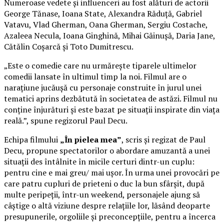
Numeroase vedete și influenceri au fost alături de actorii
George Tănase, Ioana State, Alexandra Răduță, Gabriel
Vatavu, Vlad Gherman, Oana Gherman, Sergiu Costache,
Azaleea Necula, Ioana Ginghină, Mihai Găinușă, Daria Jane,
Cătălin Coșarcă și Toto Dumitrescu.
„Este o comedie care nu urmărește tiparele ultimelor
comedii lansate în ultimul timp la noi. Filmul are o
narațiune jucăușă cu personaje construite în jurul unei
tematici aprins dezbătută în societatea de astăzi. Filmul nu
conține înjurături și este bazat pe situații inspirate din viața
reală.”, spune regizorul Paul Decu.
Echipa filmului
„În pielea mea”
, scris și regizat de Paul
Decu, propune spectatorilor o abordare amuzantă a unei
situații des întâlnite în micile certuri dintr-un cuplu:
pentru cine e mai greu/ mai ușor. În urma unei provocări pe
care patru cupluri de prieteni o duc la bun sfârșit, după
multe peripeții, într-un weekend, personajele ajung să
câștige o altă viziune despre relațiile lor, lăsând deoparte
presupunerile, orgoliile și preconcepțiile, pentru a încerca