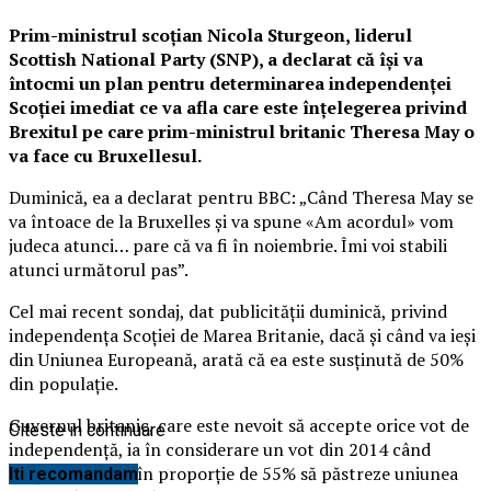
Prim-ministrul scoţian Nicola Sturgeon, liderul
Scottish National Party (SNP), a declarat că îşi va
întocmi un plan pentru determinarea independenţei
Scoţiei imediat ce va afla care este înţelegerea privind
Brexitul pe care prim-ministrul britanic Theresa May o
va face cu Bruxellesul.
Duminică, ea a declarat pentru BBC: „Când Theresa May se
va întoace de la Bruxelles şi va spune «Am acordul» vom
judeca atunci…
pare că va fi în noiembrie. Îmi voi stabili
atunci următorul pas”.
Cel mai recent sondaj, dat publicităţii duminică, privind
independenţa Scoţiei de Marea Britanie, dacă şi când va ieşi
din Uniunea Europeană, arată că ea este susţinută de 50%
din populaţie.
Guvernul britanic, care este nevoit să accepte orice vot de
Citeste in continuare
independenţă, ia în considerare un vot din 2014 când
scoţienii au ales în proporţie de 55% să păstreze uniunea
Iti recomandam