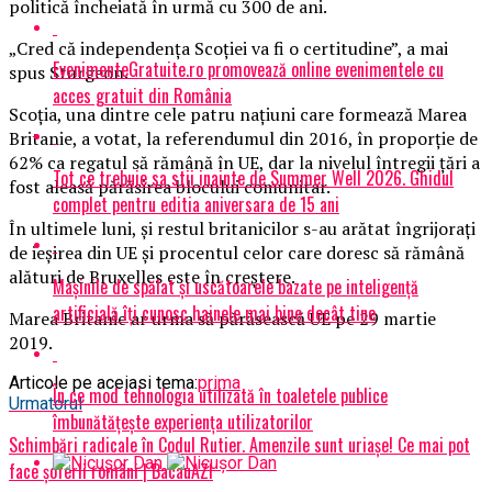
politică încheiată în urmă cu 300 de ani.
„Cred că independenţa Scoţiei va fi o certitudine”, a mai
EvenimenteGratuite.ro promovează online evenimentele cu
spus Sturgeon.
acces gratuit din România
Scoţia, una dintre cele patru naţiuni care formează Marea
Britanie, a votat, la referendumul din 2016, în proporţie de
62% ca regatul să rămână în UE, dar la nivelul întregii ţări a
Tot ce trebuie sa stii inainte de Summer Well 2026. Ghidul
fost aleasă părăsirea blocului comunitar.
complet pentru editia aniversara de 15 ani
În ultimele luni, şi restul britanicilor s-au arătat îngrijoraţi
de ieşirea din UE şi procentul celor care doresc să rămână
alături de Bruxelles este în creştere.
Mașinile de spălat și uscătoarele bazate pe inteligență
artificială îți cunosc hainele mai bine decât tine
Marea Britanie ar urma să părăsească UE pe 29 martie
2019.
Articole pe aceiasi tema:
prima
În ce mod tehnologia utilizată în toaletele publice
Urmatorul
îmbunătățește experiența utilizatorilor
Schimbări radicale în Codul Rutier. Amenzile sunt uriașe! Ce mai pot
face șoferii români | BacauAZI