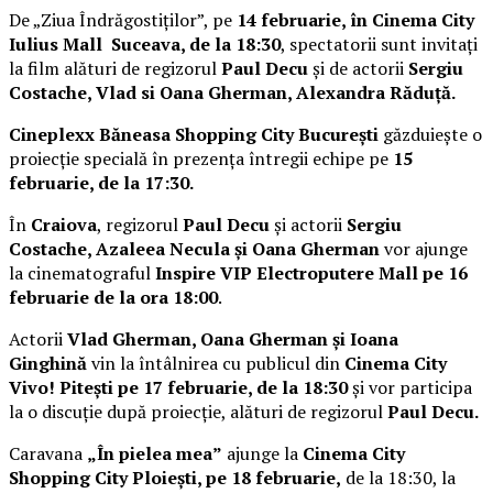
De „Ziua Îndrăgostiților”, pe
14 februarie, în Cinema City
Iulius Mall Suceava, de la 18:30
, spectatorii sunt invitați
la film alături de regizorul
Paul Decu
și de actorii
Sergiu
Costache, Vlad si Oana Gherman, Alexandra Răduță.
Cineplexx Băneasa Shopping City București
găzduiește o
proiecție specială în prezența întregii echipe pe
15
februarie, de la 17:30.
În
Craiova
, regizorul
Paul Decu
și actorii
Sergiu
Costache, Azaleea Necula și Oana Gherman
vor ajunge
la cinematograful
Inspire VIP Electroputere Mall pe 16
februarie de la ora 18:00
.
Actorii
Vlad Gherman, Oana Gherman și Ioana
Ginghină
vin la întâlnirea cu publicul din
Cinema City
Vivo! Pitești pe 17 februarie, de la 18:30
și vor participa
la o discuție după proiecție, alături de regizorul
Paul Decu.
Caravana
„În pielea mea”
ajunge la
Cinema City
Shopping City Ploiești, pe 18 februarie,
de la 18:30, la