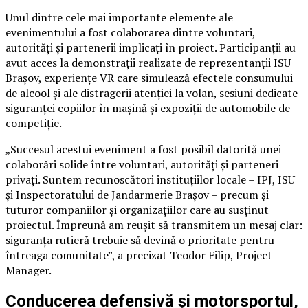
Unul dintre cele mai importante elemente ale
evenimentului a fost colaborarea dintre voluntari,
autorități și partenerii implicați în proiect. Participanții au
avut acces la demonstrații realizate de reprezentanții ISU
Brașov, experiențe VR care simulează efectele consumului
de alcool și ale distragerii atenției la volan, sesiuni dedicate
siguranței copiilor în mașină și expoziții de automobile de
competiție.
„Succesul acestui eveniment a fost posibil datorită unei
colaborări solide între voluntari, autorități și parteneri
privați. Suntem recunoscători instituțiilor locale – IPJ, ISU
și Inspectoratului de Jandarmerie Brașov – precum și
tuturor companiilor și organizațiilor care au susținut
proiectul. Împreună am reușit să transmitem un mesaj clar:
siguranța rutieră trebuie să devină o prioritate pentru
întreaga comunitate”, a precizat Teodor Filip, Project
Manager.
Conducerea defensivă și motorsportul,