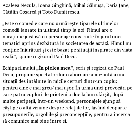
Azaleea Necula, Ioana Ginghină, Mihai Găinușă, Daria Jane,
Cătălin Coșarcă și Toto Dumitrescu.
„Este o comedie care nu urmărește tiparele ultimelor
comedii lansate în ultimul timp la noi. Filmul are o
narațiune jucăușă cu personaje construite în jurul unei
tematici aprins dezbătută în societatea de astăzi. Filmul nu
conține înjurături și este bazat pe situații inspirate din viața
reală.”, spune regizorul Paul Decu.
Echipa filmului
„În pielea mea”
, scris și regizat de Paul
Decu, propune spectatorilor o abordare amuzantă a unei
situații des întâlnite în micile certuri dintr-un cuplu:
pentru cine e mai greu/ mai ușor. În urma unei provocări pe
care patru cupluri de prieteni o duc la bun sfârșit, după
multe peripeții, într-un weekend, personajele ajung să
câștige o altă viziune despre relațiile lor, lăsând deoparte
presupunerile, orgoliile și preconcepțiile, pentru a încerca
să comunice mai bine între ei.