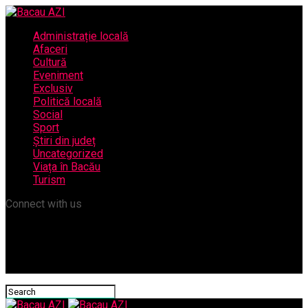
Administrație locală
Afaceri
Cultură
Eveniment
Exclusiv
Politică locală
Social
Sport
Știri din județ
Uncategorized
Viața în Bacău
Turism
Connect with us