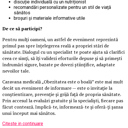
discuție individuală cu un nutriționist
recomandări personalizate pentru un stil de viață
sănătos
broșuri și materiale informative utile
De ce să participi?
Pentru mulți oameni, un astfel de eveniment reprezintă
primul pas spre înțelegerea reală a propriei stări de
sănătate. Dialogul cu un specialist te poate ajuta să clarifici
ceea ce simți, să îți validezi eforturile depuse și să primești
îndrumări sigure, bazate pe dovezi științifice, adaptate
nevoilor tale.
Caravana medicală „Obezitatea este o boală” este mai mult
decât un eveniment de informare — este o invitație la
conștientizare, prevenție și grijă față de propria sănătate.
Prin accesul la evaluări gratuite și la specialiști, fiecare pas
făcut contează. Implică-te, informează-te și oferă-ți șansa
unui început mai sănătos.
Citeste in continuare