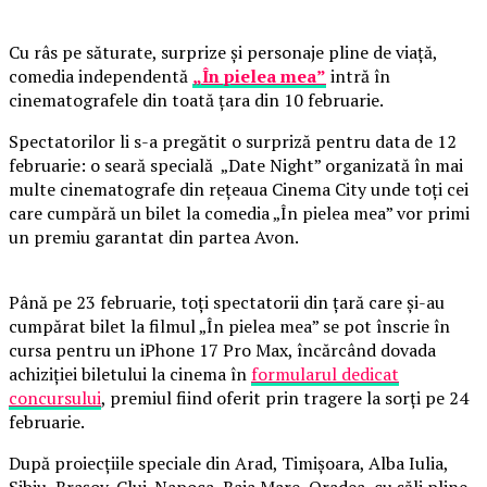
Cu râs pe săturate, surprize și personaje pline de viață,
comedia independentă
„În pielea mea”
intră în
cinematografele din toată țara din 10 februarie.
Spectatorilor li s-a pregătit o surpriză pentru data de 12
februarie: o seară specială „Date Night” organizată în mai
multe cinematografe din rețeaua Cinema City unde toți cei
care cumpără un bilet la comedia „În pielea mea” vor primi
un premiu garantat din partea Avon.
Până pe 23 februarie, toți spectatorii din țară care și-au
cumpărat bilet la filmul „În pielea mea” se pot înscrie în
cursa pentru un iPhone 17 Pro Max, încărcând dovada
achiziției biletului la cinema în
formularul dedicat
concursului
, premiul fiind oferit prin tragere la sorți pe 24
februarie.
După proiecțiile speciale din Arad, Timișoara, Alba Iulia,
Sibiu, Brașov, Cluj-Napoca, Baia Mare, Oradea, cu săli pline,