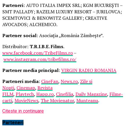
Parteneri
: AUTO ITALIA IMPEX SRL; KGM BUCUREȘTI –
SMT PALLADY; RAZELM LUXURY RESORT – JURILOVCA;
SCEMTOVICI & BENOWITZ GALLERY; CREATIVE
AVOCADOS; ALCHEMICO.
Partener social
: Asociația „România Zâmbește”.
Distribuitor:
T.R.I.B.E. Films
.
www.facebook.com/TribeFilms.ro
–
www.instagram.com/tribefilms.ro/
Partener media principal
:
VIRGIN RADIO ROMANIA
Parteneri media
:
CineFan
,
News.ro
,
Zile și
Nopți
,
Cinemap
,
Revista
FILM
,
Playtech
,
Happ.ro
,
Cinefilia
,
Daily Magazine
,
Filme-
carti
,
MovieNews
,
The Movienator
,
Munteanu
.
Citeste in continuare
Parteneri