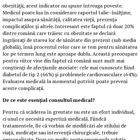
obezității, acest indicator nu spune întreaga poveste.
Medicul poate lua în considerare raportul talie–înălțime,
impactul asupra sănătății, calitatea vieții, prezența
complicațiilor și altele. Interesant este faptul că doar 20%
dintre românii care trăiesc cu obezitate se declară
îngrijorați de starea lor de sănătate din prezent (sub media
globală), însă procentul celor care se tem pentru sănătatea
lor pe termen lung este aproape dublu. Această preocupare
pentru viitor vine din faptul că românii sunt mult mai
conștienți de afecțiunile asociate: cele mai cunoscute fiind
diabetul de tip 2 (66%) și problemele cardiovasculare (64%).
Evaluarea medicală la momentul potrivit poate preveni
aceste complicații.
De ce este esențial consultul medical?
Pentru că scăderea în greutate nu este un efort individual,
ci unul ce necesită expertiză medicală. Fiindcă
tratamentele, fie că vorbim de modificări ale stilului de
viață, medicație sau intervenții chirurgicale, trebuie
personalizate. Doar un medic poate recomanda soluția