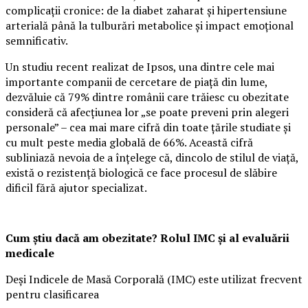
complicații cronice: de la diabet zaharat și hipertensiune
arterială până la tulburări metabolice și impact emoțional
semnificativ.
Un studiu recent realizat de Ipsos, una dintre cele mai
importante companii de cercetare de piață din lume,
dezvăluie că 79% dintre românii care trăiesc cu obezitate
consideră că afecțiunea lor „se poate preveni prin alegeri
personale” – cea mai mare cifră din toate țările studiate și
cu mult peste media globală de 66%. Această cifră
subliniază nevoia de a înțelege că, dincolo de stilul de viață,
există o rezistență biologică ce face procesul de slăbire
dificil fără ajutor specializat.
Cum știu dacă am obezitate? Rolul IMC și al evaluării
medicale
Deși Indicele de Masă Corporală (IMC) este utilizat frecvent
pentru clasificarea