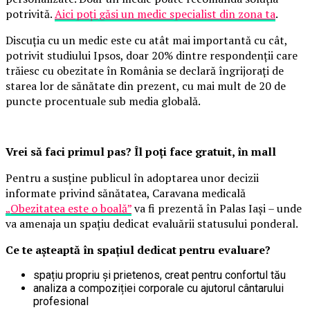
potrivită.
Aici poți găsi un medic specialist din zona ta
.
Discuția cu un medic este cu atât mai importantă cu cât,
potrivit studiului Ipsos, doar 20% dintre respondenții care
trăiesc cu obezitate în România se declară îngrijorați de
starea lor de sănătate din prezent, cu mai mult de 20 de
puncte procentuale sub media globală.
Vrei să faci primul pas? Îl poți face gratuit, în mall
Pentru a susține publicul în adoptarea unor decizii
informate privind sănătatea, Caravana medicală
„Obezitatea este o boală”
va fi prezentă în Palas Iași – unde
va amenaja un spațiu dedicat evaluării statusului ponderal.
Ce te așteaptă în spațiul dedicat pentru evaluare?
spațiu propriu și prietenos, creat pentru confortul tău
analiza a compoziției corporale cu ajutorul cântarului
profesional