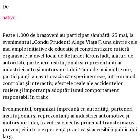
De
native
Peste 1.000 de brașoveni au participat sâmbătă, 23 mai, la
evenimentul „Condu Prudent! Alege Viața!”, una dintre cele
mai ample inițiative de educație și conștientizare rutieră
organizate la nivel local de Rotaract Kronstadt, alături de
autorități, parteneri instituționali și reprezentanți ai
industriei auto și motorsportului. Timp de mai multe ore,
participanții au avut ocazia să experimenteze, într-un mod
controlat și interactiv, efectele reale ale accidentelor
rutiere și importanța adoptării unui comportament
responsabil în trafic.
Evenimentul, organizat împreună cu autorități, parteneri
instituționali și reprezentanți ai industriei automotive și
motorsportului, a avut ca obiectiv principal transformarea
prevenției într-o experiență practică și accesibilă publicului
larg.