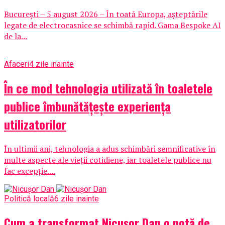
București – 5 august 2026 – În toată Europa, așteptările
legate de electrocasnice se schimbă rapid. Gama Bespoke AI
de la...
Afaceri
4 zile inainte
În ce mod tehnologia utilizată în toaletele
publice îmbunătățește experiența
utilizatorilor
În ultimii ani, tehnologia a adus schimbări semnificative în
multe aspecte ale vieții cotidiene, iar toaletele publice nu
fac excepție....
Politică locală
6 zile inainte
Cum a transformat Nicușor Dan o notă de