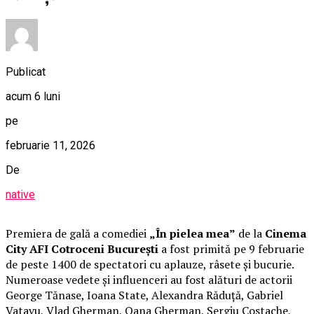
Publicat
acum 6 luni
pe
februarie 11, 2026
De
native
Premiera de gală a comediei
„În pielea mea”
de la
Cinema
City AFI Cotroceni București
a fost primită pe 9 februarie
de peste 1400 de spectatori cu aplauze, râsete și bucurie.
Numeroase vedete și influenceri au fost alături de actorii
George Tănase, Ioana State, Alexandra Răduță, Gabriel
Vatavu, Vlad Gherman, Oana Gherman, Sergiu Costache,