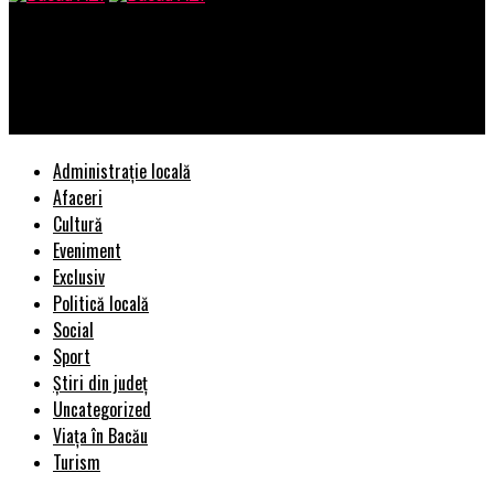
Bacau AZI
“Independenţa va fi o certitudine”. Țara care vrea să se rupă |
BacauAZI
Administrație locală
Afaceri
Cultură
Eveniment
Exclusiv
Politică locală
Social
Sport
Știri din județ
Uncategorized
Viața în Bacău
Turism