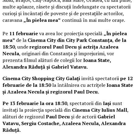
multe aplauze, râsete și discuții îndelungate cu spectatorii
curioși și încântați de poveste și de prestațiile actorilor,
caravana
„În pielea mea”
continuă în mai multe orașe.
Pe
11 februarie
va avea loc proiecția specială
„În pielea
mea”
de la
Cinema City din City Park Constanța
,
de la
18:30
, unde
regizorul Paul Decu și actrița Azaleea
Necula
, originari din Constanța și împrejurimi, vor
prezenta filmul alături de colegii lor
Ioana State,
Alexandra Răduță și Gabriel Vatavu.
Cinema City Shopping City Galați
invită spectatorii
pe 12
februarie de la 18:30
la întâlnirea cu actrițele
Ioana State
și Azaleea Necula și regizorul Paul Decu.
Pe 13 februarie la ora 18:30
, spectatorii din
Iași
sunt
invitați la proiecția specială din
Cinema City Iulius Mall
,
alături de regizorul
Paul Decu
și de actorii
Gabriel
Vatavu, Sergiu Costache, Azaleea Necula, Alexandra
Răduță.