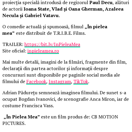
proiecția specială introdusă de regizorul
Paul Decu
, alături
de actorii
Ioana State, Vlad și Oana Gherman, Azaleea
Necula și Gabriel Vatavu.
O comedie actuală și spumoasă, filmul
„În pielea
mea”
este distribuit de T.R.I.B.E. Films.
TRAILER:
https://bit.ly/InPieleaMea
Site oficial:
inpieleamea.ro
Mai multe detalii, imagini de la filmări, fragmente din film,
declarații din partea actorilor și informații despre
concursuri sunt disponibile pe paginile social media ale
filmului de
Facebook
,
Instagram
,
TikTok
.
Adrian Pădurețu semnează imaginea filmului. De sunet s-a
ocupat Bogdan Ivanovici, de scenografie Anca Miron, iar de
costume Francisca Vass.
„În Pielea Mea”
este un film produs de: CB MOTION
PICTURES.