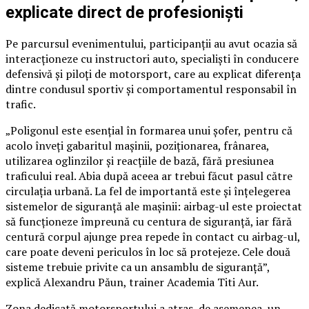
explicate direct de profesioniști
Pe parcursul evenimentului, participanții au avut ocazia să
interacționeze cu instructori auto, specialiști în conducere
defensivă și piloți de motorsport, care au explicat diferența
dintre condusul sportiv și comportamentul responsabil în
trafic.
„Poligonul este esențial în formarea unui șofer, pentru că
acolo înveți gabaritul mașinii, poziționarea, frânarea,
utilizarea oglinzilor și reacțiile de bază, fără presiunea
traficului real. Abia după aceea ar trebui făcut pasul către
circulația urbană. La fel de importantă este și înțelegerea
sistemelor de siguranță ale mașinii: airbag-ul este proiectat
să funcționeze împreună cu centura de siguranță, iar fără
centură corpul ajunge prea repede în contact cu airbag-ul,
care poate deveni periculos în loc să protejeze. Cele două
sisteme trebuie privite ca un ansamblu de siguranță”,
explică Alexandru Păun, trainer Academia Titi Aur.
Zona dedicată motorsportului a atras, de asemenea, un