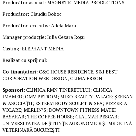
Producător asociat: MAGNETIC MEDIA PRODUCTIONS
Producător: Claudiu Boboc
Producător executiv: Adela Mara
Manager producție: Iulia Cezara Roșu
Casting: ELEPHANT MEDIA
Realizat cu sprijinul:
Co-finanțatori:
C&C HOUSE RESIDENCE, S&I BEST
CORPORATION WEB DESIGN, CLIMA FREON
Sponsori
: CLINICA RMN TINERETULUI; CLINICA
IMAMED; OMV PETROM; MIKO BEAUTY PALACE; ȘERBAN
& ASOCIAȚII; ESTEEM BODY SCULPT & SPA; PIZZERIA
VOLARE; MERLIN’S; DOWNTOWN FITNESS MATEI
BASARAB; THE COFFEE HOUSE; CLAUMAR PESCAR;
UNIVERSITATEA DE ȘTIINȚE AGRONOMICE ȘI MEDICINĂ
VETERINARĂ BUCUREȘTI