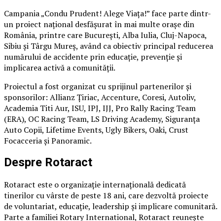
Campania „Condu Prudent! Alege Viața!” face parte dintr-
un proiect național desfășurat în mai multe orașe din
România, printre care București, Alba Iulia, Cluj-Napoca,
Sibiu și Târgu Mureș, având ca obiectiv principal reducerea
numărului de accidente prin educație, prevenție și
implicarea activă a comunității.
Proiectul a fost organizat cu sprijinul partenerilor și
sponsorilor: Allianz Țiriac, Accenture, Coresi, Autoliv,
Academia Titi Aur, ISU, IPJ, IJJ, Pro Rally Racing Team
(ERA), OC Racing Team, LS Driving Academy, Siguranța
Auto Copii, Lifetime Events, Ugly Bikers, Oaki, Crust
Focacceria și Panoramic.
Despre Rotaract
Rotaract este o organizație internațională dedicată
tinerilor cu vârste de peste 18 ani, care dezvoltă proiecte
de voluntariat, educație, leadership și implicare comunitară.
Parte a familiei Rotary International, Rotaract reunește