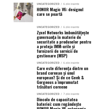
UNCATEGORIZED
6 zile inainte
HONOR Magic V6: designul
care se poartă
UNCATEGORIZED
6 zile inainte
Zyxel Networks îmbunătățește
guvernanța în materie de
securitate a produselor pentru
a proteja IMM-urile și
furnizorii de servicii de
gestionare (MSP)
UNCATEGORIZED
6 zile inainte
Care este diferența dintre un
brand coreean și unul
european? Și de ce Geek &
Gorgeous a împrumutat
trăsături coreene
UNCATEGORIZED
7 zile inainte
Dincolo de capacitatea
bateriei: cum regândește
HONOR Magic V6 autonomia