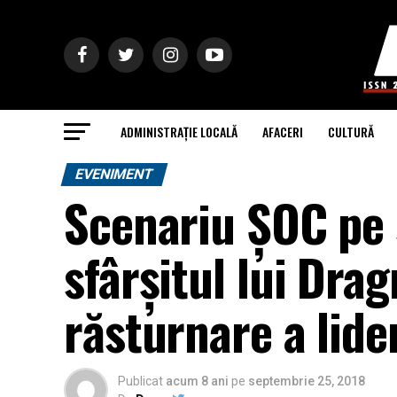
ADMINISTRAȚIE LOCALĂ
AFACERI
CULTURĂ
EVENIMENT
Scenariu ȘOC pe s
sfârşitul lui Drag
răsturnare a lide
Publicat
acum 8 ani
pe
septembrie 25, 2018