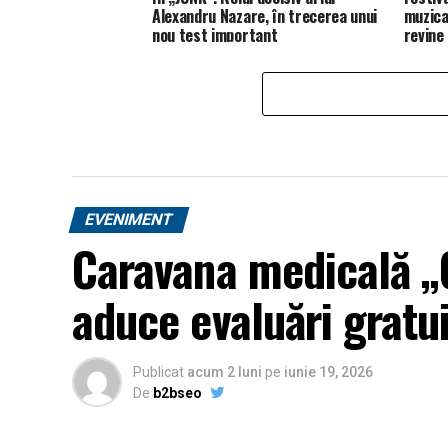
Alexandru Nazare, în trecerea unui
muzica
nou test important
revine
EVENIMENT
Caravana medicală „O
aduce evaluări gratui
Publicat
acum 2 luni
pe
iunie 19, 2026
De
b2bseo