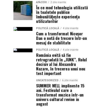
AFACERI
2 zile inainte
În ce mod tehnologia utilizată
în toaletele publice
îmbunătățește experiența
utilizatorilor
POLITICĂ LOCALĂ
4 zile inainte
Cum a transformat Nicușor
Dan o notă de trecere într-un
mesaj de stabilitate
POLITICĂ LOCALĂ
4 zile inainte
România evită să fie
retrogradată în „JUNK”. Rolul
decisiv al lui Alexandru
Nazare, în trecerea unui nou
test important
UNCATEGORIZED
6 zile inainte
SUMMER WELL implineste 15
ani. Festivalul care a
transformat muzica intr-un
univers cultural revine in
august