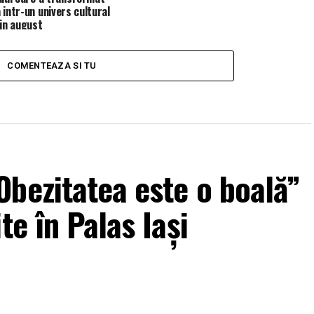
 intr-un univers cultural
 in august
COMENTEAZA SI TU
bezitatea este o boală”
te în Palas Iași