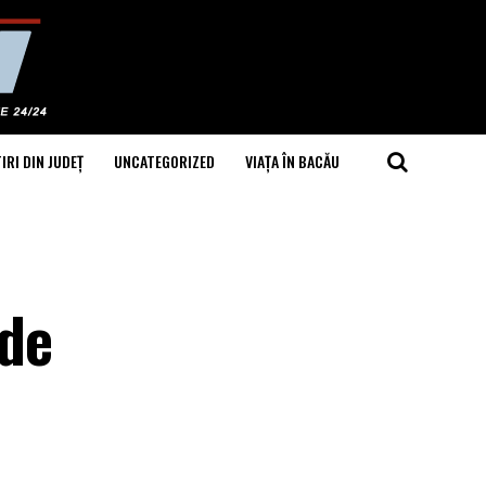
IRI DIN JUDEȚ
UNCATEGORIZED
VIAȚA ÎN BACĂU
 de