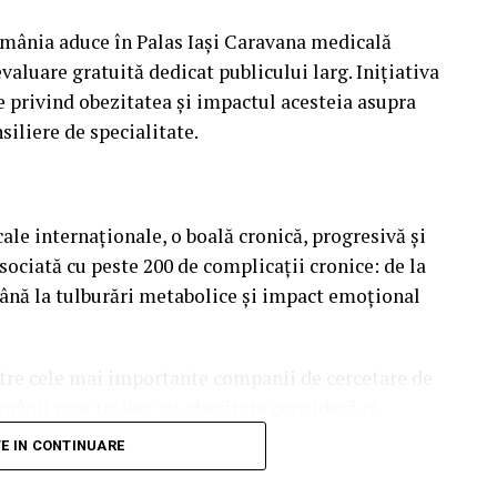
omânia aduce în Palas Iași Caravana medicală
aluare gratuită dedicat publicului larg. Inițiativa
e privind obezitatea și impactul acesteia asupra
nsiliere de specialitate.
le internaționale, o boală cronică, progresivă și
ociată cu peste 200 de complicații cronice: de la
până la tulburări metabolice și impact emoțional
ntre cele mai importante companii de cercetare de
mânii care trăiesc cu obezitate consideră că
ri personale” – cea mai mare cifră din toate țările
TE IN CONTINUARE
 66%. Această cifră subliniază nevoia de a înțelege