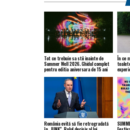
Tot ce trebuie sa stii inainte de
În ce m
Summer Well 2026. Ghidul complet
toalet
pentru editia aniversara de 15 ani
experie
România evită să fie retrogradată
SUMMER
în „JUNK”. Rolul decisiv al lui
Festiv