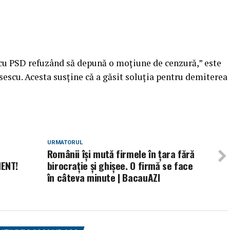
 cu PSD refuzând să depună o moţiune de cenzură,” este
sescu. Acesta susține că a găsit soluția pentru demiterea
URMATORUL
Românii îşi mută firmele în ţara fără
ENT!
birocraţie şi ghişee. O firmă se face
în câteva minute | BacauAZI