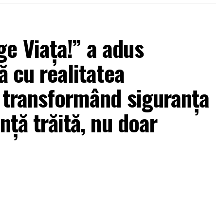
stență biologică ce face procesul de slăbire dificil
e Viața!” a adus
ă cu realitatea
, transformând siguranța
nță trăită, nu doar