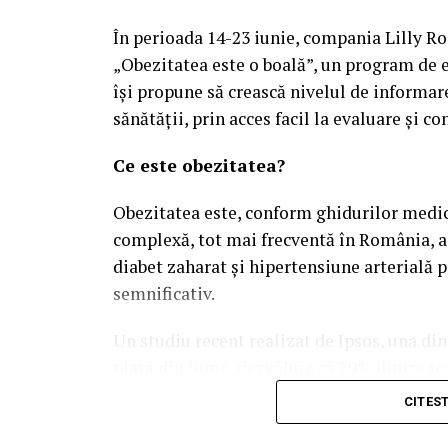
În perioada 14-23 iunie, compania Lilly R
„Obezitatea este o boală”, un program de ev
își propune să crească nivelul de informar
sănătății, prin acces facil la evaluare și co
Ce este obezitatea?
Obezitatea este, conform ghidurilor medica
complexă, tot mai frecventă în România, as
diabet zaharat și hipertensiune arterială 
semnificativ.
Un studiu recent realizat de Ipsos, una di
piață din lume, dezvăluie că 79% dintre ro
afecțiunea lor „se poate preveni prin alege
CITES
studiate și cu mult peste media globală de