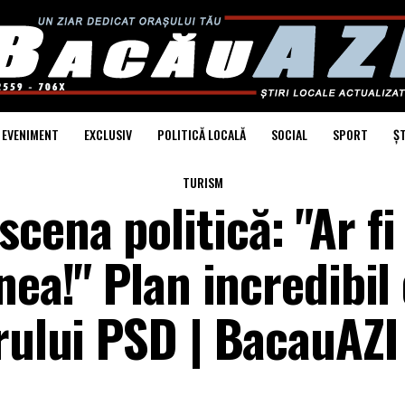
EVENIMENT
EXCLUSIV
POLITICĂ LOCALĂ
SOCIAL
SPORT
ȘT
TURISM
cena politică: "Ar fi
nea!" Plan incredibil
rului PSD | BacauAZI