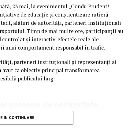
mbătă, 23 mai, la evenimentul „Condu Prudent!
ițiative de educație și conștientizare rutieră
tadt, alături de autorități, parteneri instituționali
orsportului. Timp de mai multe ore, participanții au
 și al evaluării medicale
ontrolat și interactiv, efectele reale ale
rii unui comportament responsabil în trafic.
 utilizat frecvent pentru clasificarea
ăți, parteneri instituționali și reprezentanți ai
aga poveste. Medicul poate lua în considerare
 avut ca obiectiv principal transformarea
nătății, calitatea vieții, prezența complicațiilor și
esibilă publicului larg.
dintre românii care trăiesc cu obezitate se declară
rezent (sub media globală), însă procentul celor
n lung este aproape dublu. Această preocupare
mai aproape de comunitate
nt mult mai conștienți de afecțiunile asociate: cele
) și problemele cardiovasculare (64%). Evaluarea
mânia continuă să evidențieze necesitatea unor
TE IN CONTINUARE
ni aceste complicații.
, peste 3.000 de persoane au fost rănite grav în
au pierdut viața pe șoselele din țară.