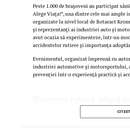
Peste 1.000 de brașoveni au participat sâ
Alege Viața!”, una dintre cele mai ample in
organizate la nivel local de Rotaract Krons
și reprezentanți ai industriei auto și mot
Cum știu dacă am obezitate? Rolul IMC
avut ocazia să experimenteze, într-un mod c
accidentelor rutiere și importanța adoptă
Deși Indicele de Masă Corporală (IMC) este
Evenimentul, organizat împreună cu autorit
obezității, acest indicator nu spune între
industriei automotive și motorsportului, a
raportul talie–înălțime, impactul asupra să
prevenției într-o experiență practică și acc
altele. Interesant este faptul că doar 20% 
îngrijorați de starea lor de sănătate din p
care se tem pentru sănătatea lor pe terme
Siguranța rutieră, adusă 
pentru viitor vine din faptul că românii su
mai cunoscute fiind diabetul de tip 2 (66%
Datele privind accidentele rutiere din Ro
CITES
medicală la momentul potrivit poate preve
inițiative de educație și prevenție. În 2025
accidente rutiere, iar mai mult de 1.300 și-