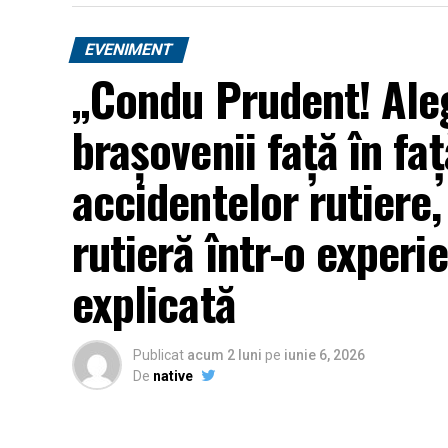
că, dincolo de stilul de viață, există o rezi
fără ajutor specializat.
EVENIMENT
„Condu Prudent! Aleg
brașovenii față în faț
accidentelor rutiere
rutieră într-o experie
explicată
Publicat
acum 2 luni
pe
iunie 6, 2026
De
native