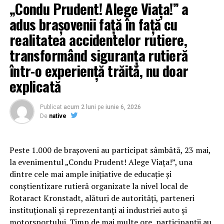
„Condu Prudent! Alege Viața!” a
prin alegeri personale” – cea mai mare cifră din toate
țările studiate și cu mult peste media globală de 66%.
adus brașovenii față în față cu
Această cifră subliniază nevoia de a înțelege că, dincolo
realitatea accidentelor rutiere,
de stilul de viață, există o rezistență biologică ce face
transformând siguranța rutieră
procesul de slăbire dificil fără ajutor specializat.
într-o experiență trăită, nu doar
explicată
Publicat
acum 2 luni
pe
iunie 6, 2026
De
native
Peste 1.000 de brașoveni au participat sâmbătă, 23 mai,
la evenimentul „Condu Prudent! Alege Viața!”, una
dintre cele mai ample inițiative de educație și
conștientizare rutieră organizate la nivel local de
Rotaract Kronstadt, alături de autorități, parteneri
instituționali și reprezentanți ai industriei auto și
Cum știu dacă am obezitate? Rolul IMC și al
motorsportului. Timp de mai multe ore, participanții au