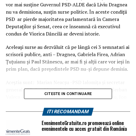
vor mai susţine Guvernul PSD-ALDE dacă Liviu Dragnea
nu va demisiona, susţin surse politice. În aceste condiţii
PSD ar pierde majoritatea parlamentară în Camera
Deputaţilor şi Senat, ceea ce înseamnă că executivul
condus de Viorica Dăncilă ar deveni istorie.
Aceleaşi surse au dezvăluit că pe lângă cei 3 semnatari ai
scrisorii publice, anti – Dragnea, Gabriela Firea, Adrian
Țuţuianu şi Paul Stănescu, ar mai fi şi alţii care vor ieşi în
prim plan, dacă preşedintele PSD nu-şi depune demisia.
Aceştia sunt: Marian Neacşu -PSD Ialomiţa şi secretar
general PSD, Ion Mocioalcă -PSD Caraş Severin, Șerban
CITESTE IN CONTINUARE
Valeca – PSD Argeş, Nicolae Bădălău – PSD Giurgiu, Ion
Rotaru – PSD Brăila, Bogdan Toader – PSD Prahova,
Dumitru Buzatu -PSD Vaslui, Marcel Ciolacu PSD Buzău,
ITI RECOMANDAM
Felix Stroe – PSD Constanţa, Horia Teodorescu – PSD
EvenimenteGratuite.ro promovează online
Tulcea, Călin Dobra – PSD Timiş, Dan Tudorache -PSD
evenimentele cu acces gratuit din România
sector 1, Rodica Nassar – PSD sector 2, Robert Negoiţă