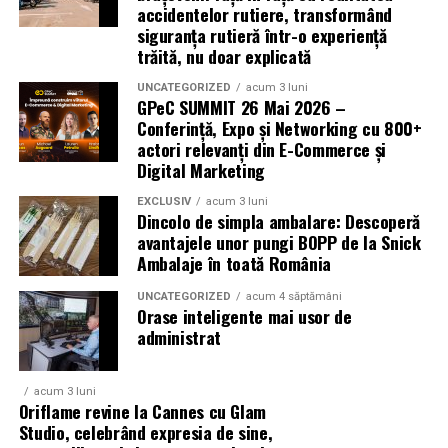
accidentelor rutiere, transformând
Mai multe detalii, imagini de la filmări, fragmente din
siguranța rutieră într-o experiență
film, declarații din partea actorilor și informații despre
trăită, nu doar explicată
concursuri sunt disponibile pe paginile social media ale
filmului de
Facebook
,
Instagram
,
TikTok
.
UNCATEGORIZED
acum 3 luni
GPeC SUMMIT 26 Mai 2026 –
Conferință, Expo și Networking cu 800+
Adrian Pădurețu semnează imaginea filmului. De sunet
actori relevanți din E-Commerce și
s-a ocupat Bogdan Ivanovici, de scenografie Anca
Digital Marketing
Miron, iar de costume Francisca Vass.
EXCLUSIV
acum 3 luni
Dincolo de simpla ambalare: Descoperă
„În Pielea Mea”
este un film produs de: CB MOTION
avantajele unor pungi BOPP de la Snick
PICTURES.
Ambalaje în toată România
Producător asociat: MAGNETIC MEDIA PRODUCTIONS
UNCATEGORIZED
acum 4 săptămâni
Orase inteligente mai usor de
Producător: Claudiu Boboc
administrat
Producător executiv: Adela Mara
acum 3 luni
Oriflame revine la Cannes cu Glam
Manager producție: Iulia Cezara Roșu
Studio, celebrând expresia de sine,