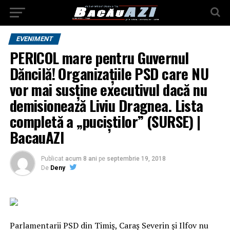
EVENIMENT
PERICOL mare pentru Guvernul
Dăncilă! Organizațiile PSD care NU
vor mai susține executivul dacă nu
demisionează Liviu Dragnea. Lista
completă a „puciștilor” (SURSE) |
BacauAZI
Publicat
acum 8 ani
pe
septembrie 19, 2018
De
Deny
Parlamentarii PSD din Timiş, Caraş Severin şi Ilfov nu