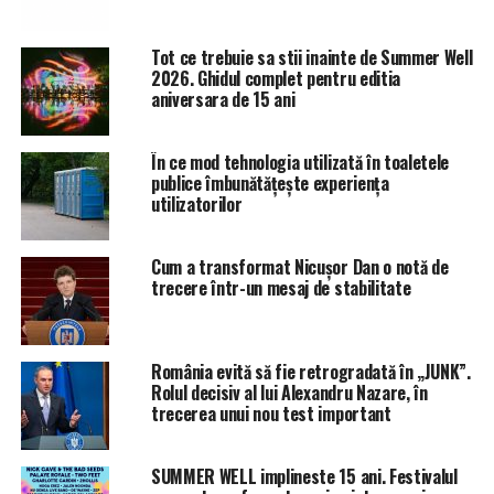
– PSD sector 3, Daniel Băluţă – PSD sector 4, Horia
Nasra -PSD Cluj, Marian Oprişan -PSD Vrancea.
Tot ce trebuie sa stii inainte de Summer Well
2026. Ghidul complet pentru editia
aniversara de 15 ani
ARTICOLE PE ACEIASI TEMA:
PRIMA
URMATORUL
În ce mod tehnologia utilizată în toaletele
EXCLUSIV! Se anunță un DEZASTRU economic! Lipsesc 13
publice îmbunătățește experiența
MILIARDE de lei! Ce ordin a dat Teodorovici la ANAF! Vor
utilizatorilor
urma probleme mari pentru toate companiile! |
BacauAZI
Cum a transformat Nicușor Dan o notă de
NU RATATI
trecere într-un mesaj de stabilitate
Lovitură dură pentru Orange şi Vodafone. Abuz la adresa
clienţilor | BacauAZI
România evită să fie retrogradată în „JUNK”.
Rolul decisiv al lui Alexandru Nazare, în
trecerea unui nou test important
SUMMER WELL implineste 15 ani. Festivalul