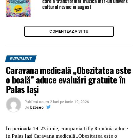
care a transformat muzica intr-un univers
cultural revine in august
COMENTEAZA SI TU
EVENIMENT
Caravana medicală „Obezitatea este
o boală” aduce evaluări gratuite în
Palas Iași
Publicat
acum 2 luni
pe
iunie 19, 2026
De
b2bseo
În perioada 14-23 iunie, compania Lilly România aduce
în Palas Iași Caravana medicală „Obezitatea este o