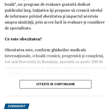
boală”, un program de evaluare gratuită dedicat
publicului larg. Inițiativa își propune să crească nivelul
de informare privind obezitatea și impactul acesteia
asupra sănătății, prin acces facil la evaluare și consiliere
de specialitate.
Ce este obezitatea?
Obezitatea este, conform ghidurilor medicale
internaționale, o boală cronică, progresivă și complexă,
tot mai frecventă în România, asociată cu peste 200 de
complicații cronice: de la diabet zaharat și hipertensiune
arterială până la tulburări metabolice și impact
emoțional semnificativ.
CITESTE IN CONTINUARE
Un studiu recent realizat de Ipsos, una dintre cele mai
importante companii de cercetare de piață din lume,
dezvăluie că 79% dintre românii care trăiesc cu
EVENIMENT
obezitate consideră că afecțiunea lor „se poate preveni