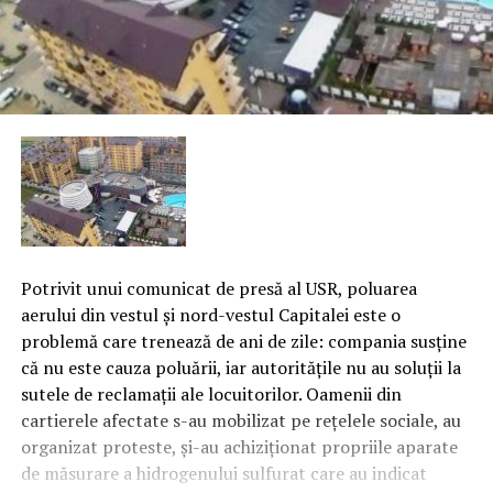
Potrivit unui comunicat de presă al USR, poluarea
aerului din vestul şi nord-vestul Capitalei este o
problemă care trenează de ani de zile: compania susţine
că nu este cauza poluării, iar autorităţile nu au soluţii la
sutele de reclamaţii ale locuitorilor. Oamenii din
cartierele afectate s-au mobilizat pe reţelele sociale, au
organizat proteste, şi-au achiziţionat propriile aparate
de măsurare a hidrogenului sulfurat care au indicat