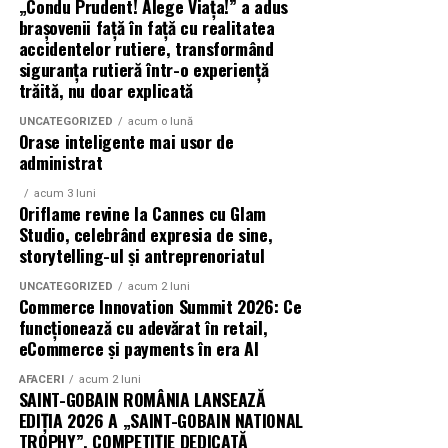
„Condu Prudent! Alege Viața!” a adus
Azaleea Necula și Gabriel Vatavu.
brașovenii față în față cu realitatea
accidentelor rutiere, transformând
O comedie actuală și spumoasă, filmul
„În pielea
siguranța rutieră într-o experiență
trăită, nu doar explicată
mea”
este distribuit de T.R.I.B.E. Films.
UNCATEGORIZED
acum o lună
TRAILER:
https://bit.ly/InPieleaMea
Orase inteligente mai usor de
Site oficial:
inpieleamea.ro
administrat
acum 3 luni
Mai multe detalii, imagini de la filmări, fragmente din
Oriflame revine la Cannes cu Glam
film, declarații din partea actorilor și informații despre
Studio, celebrând expresia de sine,
concursuri sunt disponibile pe paginile social media ale
storytelling-ul și antreprenoriatul
filmului de
Facebook
,
Instagram
,
TikTok
.
UNCATEGORIZED
acum 2 luni
Commerce Innovation Summit 2026: Ce
Adrian Pădurețu semnează imaginea filmului. De sunet
funcționează cu adevărat în retail,
s-a ocupat Bogdan Ivanovici, de scenografie Anca
eCommerce și payments în era AI
Miron, iar de costume Francisca Vass.
AFACERI
acum 2 luni
SAINT-GOBAIN ROMÂNIA LANSEAZĂ
„În Pielea Mea”
este un film produs de: CB MOTION
EDIȚIA 2026 A „SAINT-GOBAIN NATIONAL
PICTURES.
TROPHY”, COMPETIȚIE DEDICATĂ