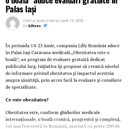
Palas Iași
Publicat
acum 2 luni
pe
iunie 19, 2026
ARTICOLE PE ACEIASI TEMA:
PRIMA
De
b2bseo
URMATORUL
Un fost primar al New York-ului intenţionează să
candideze la preşedinţia SUA. Are 76 de ani | BacauAZI
În perioada 14-23 iunie, compania Lilly România aduce
în Palas Iași Caravana medicală „Obezitatea este o
NU RATATI
boală”, un program de evaluare gratuită dedicat
Raed Arafat, audiat la Parchetul General | BacauAZI
publicului larg. Inițiativa își propune să crească nivelul
de informare privind obezitatea și impactul acesteia
asupra sănătății, prin acces facil la evaluare și consiliere
de specialitate.
Ce este obezitatea?
Obezitatea este, conform ghidurilor medicale
internaționale, o boală cronică, progresivă și complexă,
tot mai frecventă în România, asociată cu peste 200 de