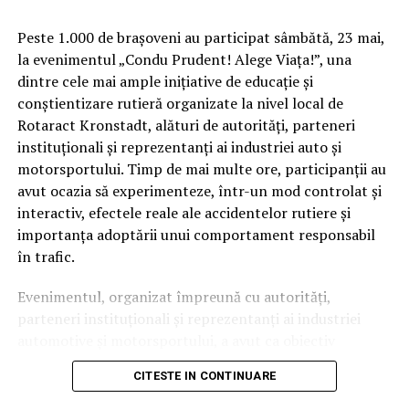
Peste 1.000 de brașoveni au participat sâmbătă, 23 mai,
la evenimentul „Condu Prudent! Alege Viața!”, una
dintre cele mai ample inițiative de educație și
conștientizare rutieră organizate la nivel local de
Rotaract Kronstadt, alături de autorități, parteneri
instituționali și reprezentanți ai industriei auto și
Cum știu dacă am obezitate? Rolul IMC și al
motorsportului. Timp de mai multe ore, participanții au
evaluării medicale
avut ocazia să experimenteze, într-un mod controlat și
interactiv, efectele reale ale accidentelor rutiere și
Deși Indicele de Masă Corporală (IMC) este utilizat
importanța adoptării unui comportament responsabil
frecvent pentru clasificarea
în trafic.
obezității, acest indicator nu spune întreaga poveste.
Evenimentul, organizat împreună cu autorități,
Medicul poate lua în considerare raportul talie–
parteneri instituționali și reprezentanți ai industriei
înălțime, impactul asupra sănătății, calitatea vieții,
automotive și motorsportului, a avut ca obiectiv
prezența complicațiilor și altele. Interesant este faptul
principal transformarea prevenției într-o experiență
că doar 20% dintre românii care trăiesc cu obezitate se
CITESTE IN CONTINUARE
practică și accesibilă publicului larg.
declară îngrijorați de starea lor de sănătate din prezent