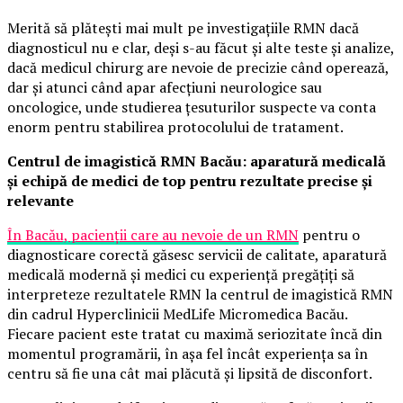
Merită să plătești mai mult pe investigațiile RMN dacă
diagnosticul nu e clar, deși s-au făcut și alte teste și analize,
dacă medicul chirurg are nevoie de precizie când operează,
dar și atunci când apar afecțiuni neurologice sau
oncologice, unde studierea țesuturilor suspecte va conta
enorm pentru stabilirea protocolului de tratament.
Centrul de imagistică RMN Bacău: aparatură medicală
și echipă de medici de top pentru rezultate precise și
relevante
În Bacău, pacienții care au nevoie de un RMN
pentru o
diagnosticare corectă găsesc servicii de calitate, aparatură
medicală modernă și medici cu experiență pregățiți să
interpreteze rezultatele RMN la centrul de imagistică RMN
din cadrul Hyperclinicii MedLife Micromedica Bacău.
Fiecare pacient este tratat cu maximă seriozitate încă din
momentul programării, în așa fel încât experiența sa în
centru să fie una cât mai plăcută și lipsită de disconfort.