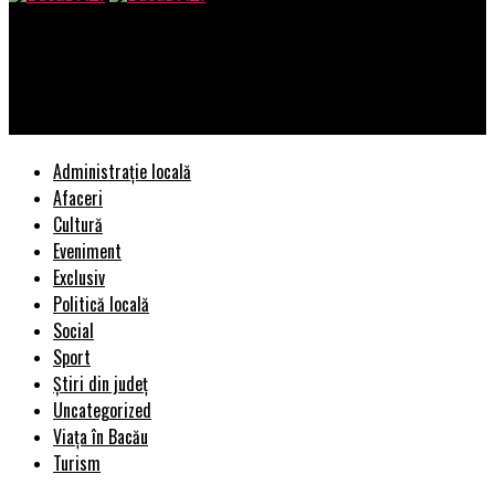
Bacau AZI
Comanesti : Barbat retinut de politisti pentru talharie
calificata si furt calificat
Administrație locală
Afaceri
Cultură
Eveniment
Exclusiv
Politică locală
Social
Sport
Știri din județ
Uncategorized
Viața în Bacău
Turism