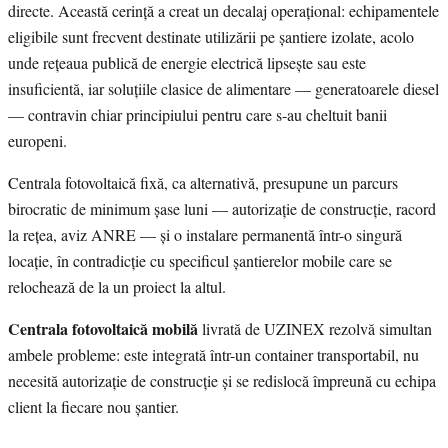
directe. Această cerință a creat un decalaj operațional: echipamentele
eligibile sunt frecvent destinate utilizării pe șantiere izolate, acolo
unde rețeaua publică de energie electrică lipsește sau este
insuficientă, iar soluțiile clasice de alimentare — generatoarele diesel
— contravin chiar principiului pentru care s-au cheltuit banii
europeni.
Centrala fotovoltaică fixă, ca alternativă, presupune un parcurs
birocratic de minimum șase luni — autorizație de construcție, racord
la rețea, aviz ANRE — și o instalare permanentă într-o singură
locație, în contradicție cu specificul șantierelor mobile care se
relochează de la un proiect la altul.
Centrala fotovoltaică mobilă
livrată de UZINEX rezolvă simultan
ambele probleme: este integrată într-un container transportabil, nu
necesită autorizație de construcție și se redislocă împreună cu echipa
client la fiecare nou șantier.