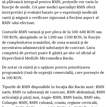
să plătească integral pentru RMN, prețurile vor varia în
funcție de medic. Cei șase medici specialiști RMN oferă
interpretări și evaluări bazate pe o experiență medicală
vastă și asigură o verificare riguroasă a fiecărui aspect al
RMN-ului efectuat.
Costurile RMN variază și pot pleca de la 500-600 RON sau
700 RON, ajungându-se la 1200 sau 1500 RON, în funcție
de complexitatea scanărilor, de zona scanată și de
necesitatea administrării substanței de contrast. Lista
completă de preturi poate fi găsită pe site-ul oficial al
Hyperclinicii MedLife Micromedica Bacău.
De notat că există și o opțiune pentru prioritizarea
programării (taxă de urgență comercială), care pornește de
la 100 RON.
Tipurile de RMN disponibile în locația din Bacău sunt: RMN
nativ, RMN cu substanță de contrast, RMN abdominal, RMN
articulații și părți moi, Angio-RMN, RMN bazin, RMN sân,
Colangio-RMN, RMN coloană, craniu, regiune cervicală,