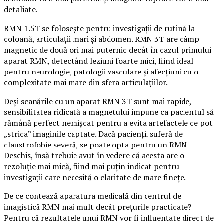
detaliate.
RMN 1.5T se folosește pentru investigații de rutină la
coloană, articulații mari și abdomen. RMN 3T are câmp
magnetic de două ori mai puternic decât în cazul primului
aparat RMN, detectând leziuni foarte mici, fiind ideal
pentru neurologie, patologii vasculare și afecțiuni cu o
complexitate mai mare din sfera articulațiilor.
Deși scanările cu un aparat RMN 3T sunt mai rapide,
sensibilitatea ridicată a magnetului impune ca pacientul să
rămână perfect nemișcat pentru a evita artefactele ce pot
„strica” imaginile captate. Dacă pacienții suferă de
claustrofobie severă, se poate opta pentru un RMN
Deschis, însă trebuie avut în vedere că acesta are o
rezoluție mai mică, fiind mai puțin indicat pentru
investigații care necesită o claritate de mare finețe.
De ce contează aparatura medicală din centrul de
imagistică RMN mai mult decât prețurile practicate?
Pentru că rezultatele unui RMN vor fi influențate direct de