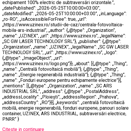
echipament 100% electric de subtraversări orizontale.”,
„datePublished”: „2026-05-25T10:00:00+03:00”,
„dateModified”: „2026-05-25T10:00:00+03:00”, „inLanguage”:
„ro-RO”, „isAccessibleForFree”: true, „url”:
„https://www.uzinex.ro/studii-de-caz/centrala-fotovoltaica-
mobila-ars-industrial”, „author”: {„@type”: „Organization”,
„name”: „UZINEX”, „url”: „https://www.uzinex.ro”, „legalName”:
„SC GW LASER TECHNOLOGY SRL”}, „publisher”: {„@type”:
„Organization”, „name”: „UZINEX”, „legalName”: „SC GW LASER
TECHNOLOGY SRL”, „url”: „https://www.uzinex.ro”, „logo”:
{„@type”: „ImageObject”, „url”:
„https://www.uzinex.ro/logo.png”}}, „about”: [{„@type”: „Thing”,
„name”: „Centrală fotovoltaică mobilă”}, {„@type”: „Thing”,
„name”: „Energie regenerabilă industrială”}, {„@type”: „Thing”,
„name”: „Fonduri europene pentru echipamente electrice”}],
„mentions”: [{„@type”: „Organization”, „name”: „SC ARS
INDUSTRIAL SRL”, „address”: {„@type”: „PostalAddress”,
„addressLocality”: „Ploiești”, „addressRegion”: „Prahova”,
„addressCountry”: „RO”}}], „keywords”: „centrală fotovoltaică
mobilă, energie regenerabilă, fonduri europene, panouri solare
container, UZINEX, ARS INDUSTRIAL, subtraversări electrice,
PNRR” }
Citeste in continuare