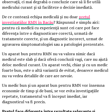
observații, ci mai degrabă o concluzie care să îi fie utilă
medicului curant și să faciliteze o decizie imediată.
De ce contează echipa medicală și nu doar
prețul
investigațiilor RMN în Bacău
? Răspunsul e simplu aici:
pentru că medicii cu experiență sunt cei care pot face
diferența între o diagnosticare corectă, urmată de
tratamente corecte, și un diagnostic incorect, urmat de
agravarea simptomatologiei sau a patologiei prezentate.
Un aparat bun pentru RMN nu va valora nimic dacă
medicul este slab și dacă oferă concluzii vagi, care nu ajută
deloc medicul curant. Un aparat vechi, chiar și cu un medic
foarte bun, este o altă variantă de evitat, deoarece medicul
nu va vedea detaliile de care are nevoie.
Un medic bun și un aparat bun pentru RMN vor însemna
economie de timp și de bani, se vor evita investigațiile
repetate, tratamentul va fi început imediat, iar
diagnosticul va fi precis.
Prețul face diferența între rezultate relevante și