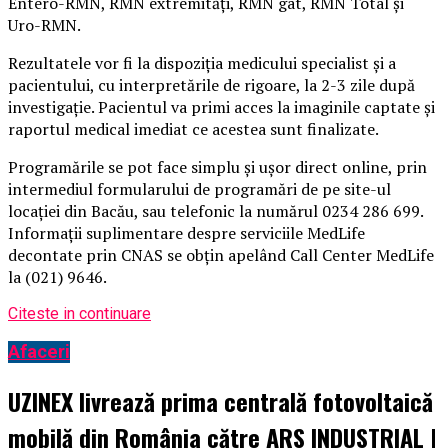
Entero-RMN, RMN extremități, RMN gât, RMN Total și
Uro-RMN.
Rezultatele vor fi la dispoziția medicului specialist și a
pacientului, cu interpretările de rigoare, la 2-3 zile după
investigație. Pacientul va primi acces la imaginile captate și
raportul medical imediat ce acestea sunt finalizate.
Programările se pot face simplu și ușor direct online, prin
intermediul formularului de programări de pe site-ul
locației din Bacău, sau telefonic la numărul 0234 286 699.
Informații suplimentare despre serviciile MedLife
decontate prin CNAS se obțin apelând Call Center MedLife
la (021) 9646.
Citeste in continuare
Afaceri
UZINEX livrează prima centrală fotovoltaică
mobilă din România către ARS INDUSTRIAL |