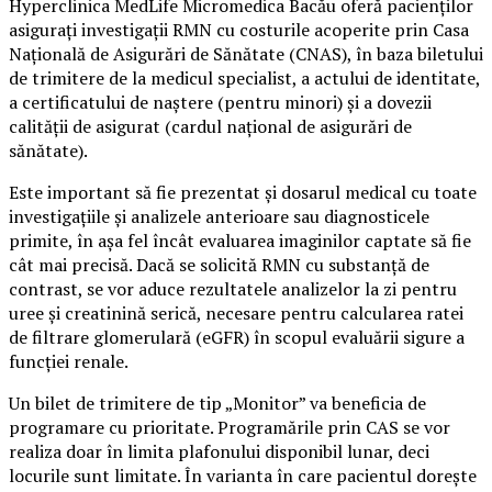
Hyperclinica MedLife Micromedica Bacău oferă pacienților
asigurați investigații RMN cu costurile acoperite prin Casa
Națională de Asigurări de Sănătate (CNAS), în baza biletului
de trimitere de la medicul specialist, a actului de identitate,
a certificatului de naștere (pentru minori) și a dovezii
calității de asigurat (cardul național de asigurări de
sănătate).
Este important să fie prezentat și dosarul medical cu toate
investigațiile și analizele anterioare sau diagnosticele
primite, în așa fel încât evaluarea imaginilor captate să fie
cât mai precisă. Dacă se solicită RMN cu substanță de
contrast, se vor aduce rezultatele analizelor la zi pentru
uree și creatinină serică, necesare pentru calcularea ratei
de filtrare glomerulară (eGFR) în scopul evaluării sigure a
funcției renale.
Un bilet de trimitere de tip „Monitor” va beneficia de
programare cu prioritate. Programările prin CAS se vor
realiza doar în limita plafonului disponibil lunar, deci
locurile sunt limitate. În varianta în care pacientul dorește