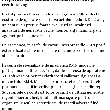
rezultate vagi
Prețul practicat în centrele de imagistică RMN reflectă
costurile de operare și calitatea actului medical. Dacă alegi
un centru cu prețuri foarte mici, riști să întâlnești
aparatură de generație veche, mentenanță minimă și un
zgomot pe imagine crescut.
De asemenea, în astfel de cazuri, interpretările RMN pot fi
externalizate către medici care nu cunosc contextul clinic
al pacientului.
În centrele specializate de imagistică RMN moderne
plătești mai mult, e adevărat, dar beneficiezi de aparate noi
3T, software AI pentru claritate și calibrare riguroasă a
magnetului RMN. Medicii care interpretează rezultatele
pot purta discuții interdisciplinare cu alți medici din rețea.
Substanțele de contrast folosite sunt de ultimă generație
(agenți macrociclici), fiind mult mai sigure pentru
organism, riscul de retenție sau de reacții adverse fiind
minim.