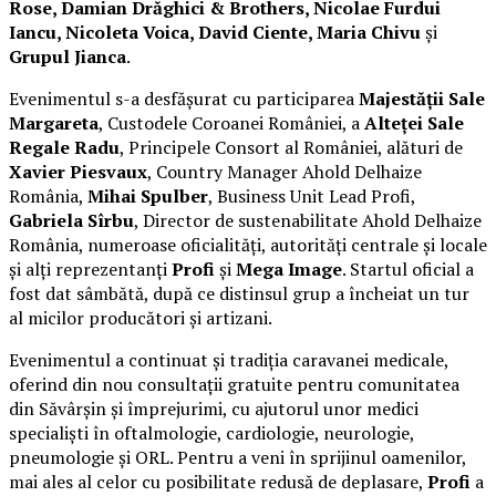
Rose, Damian Drăghici & Brothers, Nicolae Furdui
Iancu, Nicoleta Voica, David Ciente, Maria Chivu
și
Grupul Jianca
.
Evenimentul s-a desfășurat cu participarea
Majestății Sale
Margareta
, Custodele Coroanei României, a
Alteței Sale
Regale Radu
, Principele Consort al României, alături de
Xavier Piesvaux
, Country Manager Ahold Delhaize
România,
Mihai Spulber
, Business Unit Lead Profi,
Gabriela Sîrbu
, Director de sustenabilitate Ahold Delhaize
România, numeroase oficialități, autorități centrale și locale
și alți reprezentanți
Profi
și
Mega Image
. Startul oficial a
fost dat sâmbătă, după ce distinsul grup a încheiat un tur
al micilor producători și artizani.
Evenimentul a continuat și tradiția caravanei medicale,
oferind din nou consultații gratuite pentru comunitatea
din Săvârșin și împrejurimi, cu ajutorul unor medici
specialiști în oftalmologie, cardiologie, neurologie,
pneumologie și ORL. Pentru a veni în sprijinul oamenilor,
mai ales al celor cu posibilitate redusă de deplasare,
Profi
a