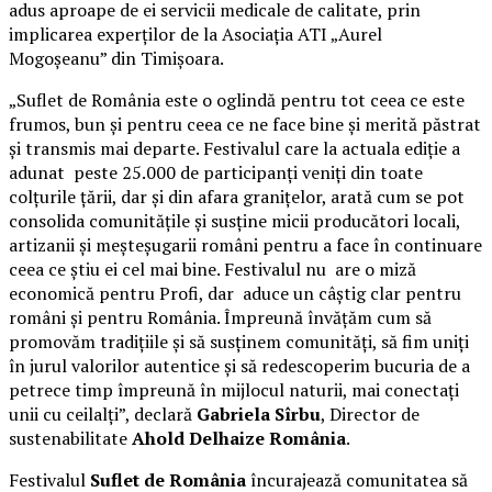
adus aproape de ei servicii medicale de calitate, prin
implicarea experților de la Asociația ATI „Aurel
Mogoșeanu” din Timișoara.
„Suflet de România este o oglindă pentru tot ceea ce este
frumos, bun și pentru ceea ce ne face bine și merită păstrat
și transmis mai departe. Festivalul care la actuala ediție a
adunat peste 25.000 de participanți veniți din toate
colțurile țării, dar și din afara granițelor, arată cum se pot
consolida comunitățile și susține micii producători locali,
artizanii și meșteșugarii români pentru a face în continuare
ceea ce știu ei cel mai bine. Festivalul nu are o miză
economică pentru Profi, dar aduce un câștig clar pentru
români și pentru România. Împreună învățăm cum să
promovăm tradițiile și să susținem comunități, să fim uniți
în jurul valorilor autentice și să redescoperim bucuria de a
petrece timp împreună în mijlocul naturii, mai conectați
unii cu ceilalți”, declară
Gabriela Sîrbu
, Director de
sustenabilitate
Ahold Delhaize România
.
Festivalul
Suflet de România
încurajează comunitatea să