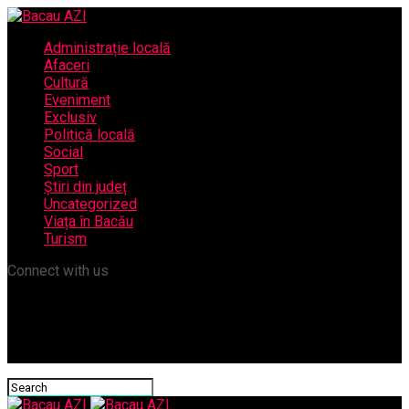
Administrație locală
Afaceri
Cultură
Eveniment
Exclusiv
Politică locală
Social
Sport
Știri din județ
Uncategorized
Viața în Bacău
Turism
Connect with us