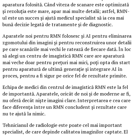
aparatura folosită. Când viteza de scanare este optimizată
și rezoluția este mare, apar mai multe detalii; astfel, RMN-
ul este un succes și ajută medicul specialist să ia cea mai
bună decizie legată de tratamente și de diagnostic.
Aparatele noi pentru RMN folosesc și AI pentru eliminarea
zgomotului din imagini și pentru reconstruirea unor detalii
pe care scanările mai vechi le ratează de fiecare dată. În loc
să alegi un centru de imagistică RMN care are aparatură
mai veche doar pentru prețuri mai mici, poți opta din start
pentru aparatură de ultimă generație și integrare AI în
proces, pentru a fi sigur pe orice fel de rezultate primite.
Echipa de medici din centrul de imagistică RMN este la fel
de importantă. Aparatele, oricât de noi și de moderne ar fi,
nu oferă decât niște imagini clare. Interpretarea e cea care
face diferența între un RMN concludent și rezultate care
nu te ajută la nimic.
Tehnicianul de radiologie este poate cel mai important
specialist, de care depinde calitatea imaginilor captate. El