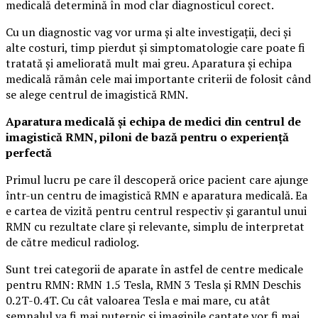
medicală determină în mod clar diagnosticul corect.
Cu un diagnostic vag vor urma și alte investigații, deci și
alte costuri, timp pierdut și simptomatologie care poate fi
tratată și ameliorată mult mai greu. Aparatura și echipa
medicală rămân cele mai importante criterii de folosit când
se alege centrul de imagistică RMN.
Aparatura medicală și echipa de medici din centrul de
imagistică RMN, piloni de bază pentru o experiență
perfectă
Primul lucru pe care îl descoperă orice pacient care ajunge
într-un centru de imagistică RMN e aparatura medicală. Ea
e cartea de vizită pentru centrul respectiv și garantul unui
RMN cu rezultate clare și relevante, simplu de interpretat
de către medicul radiolog.
Sunt trei categorii de aparate în astfel de centre medicale
pentru RMN: RMN 1.5 Tesla, RMN 3 Tesla și RMN Deschis
0.2T-0.4T. Cu cât valoarea Tesla e mai mare, cu atât
semnalul va fi mai puternic și imaginile captate vor fi mai