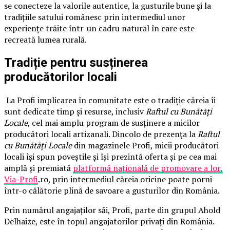
se conecteze la valorile autentice, la gusturile bune și la
tradițiile satului românesc prin intermediul unor
experiențe trăite într-un cadru natural în care este
recreată lumea rurală.
Tradiție pentru susținerea
producătorilor locali
La Profi implicarea în comunitate este o tradiție căreia îi
sunt dedicate timp și resurse, inclusiv
Raftul cu Bunătăți
Locale
, cel mai amplu program de susținere a micilor
producători locali artizanali. Dincolo de prezența la
Raftul
cu Bunătăți Locale
din magazinele Profi, micii producători
locali își spun poveștile și își prezintă oferta și pe cea mai
amplă și premiată
platformă națională de promovare a lor,
Via-Profi
.ro, prin intermediul căreia oricine poate porni
într-o călătorie plină de savoare a gusturilor din România.
Prin numărul angajaților săi, Profi, parte din grupul Ahold
Delhaize, este în topul angajatorilor privați din România.