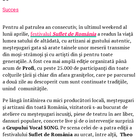
Succes
Pentru al patrulea an consecutiv, în ultimul weekend al
lunii aprilie,
festivalul
Suflet de România
a readus la viață
lumea satului de altădată, cu artizani ai gustului autentic,
meșteșugari gata să arate tainele unor meserii transmise
din moși-strămoși și cu artiști din și pentru toate
generațiile. A fost cea mai amplă ediție organizată până
acum de
Profi
, cu peste 25.000 de participanți din toate
colțurile țării și chiar din afara granițelor, care pe parcursul
a două zile au descoperit cum sunt continuate tradițiile,
unind comunitățile.
Pe lângă întâlnirea cu mici producători locali, meșteșugari
și artizani din toată România, vizitatorii s-au bucurat de
ateliere cu meșteșugari iscusiți, piese de teatru în aer liber,
dansuri populare, concerte live și de o intervenție surpriză
a
Grupului Vocal SONG
. Pe scena celei de-a patra ediții a
festivalului
Suflet de România
au urcat, între alții,
Theo