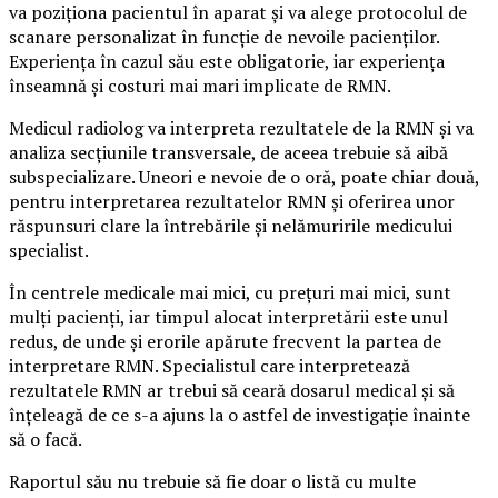
va poziționa pacientul în aparat și va alege protocolul de
scanare personalizat în funcție de nevoile pacienților.
Experiența în cazul său este obligatorie, iar experiența
înseamnă și costuri mai mari implicate de RMN.
Medicul radiolog va interpreta rezultatele de la RMN și va
analiza secțiunile transversale, de aceea trebuie să aibă
subspecializare. Uneori e nevoie de o oră, poate chiar două,
pentru interpretarea rezultatelor RMN și oferirea unor
răspunsuri clare la întrebările și nelămuririle medicului
specialist.
În centrele medicale mai mici, cu prețuri mai mici, sunt
mulți pacienți, iar timpul alocat interpretării este unul
redus, de unde și erorile apărute frecvent la partea de
interpretare RMN. Specialistul care interpretează
rezultatele RMN ar trebui să ceară dosarul medical și să
înțeleagă de ce s-a ajuns la o astfel de investigație înainte
să o facă.
Raportul său nu trebuie să fie doar o listă cu multe