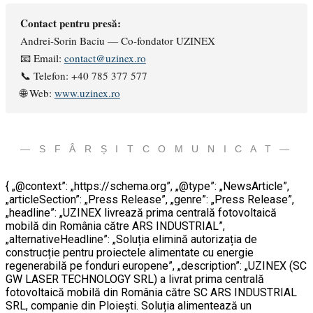
Contact pentru presă:
Andrei-Sorin Baciu — Co-fondator UZINEX
📧 Email:
contact@uzinex.ro
📞 Telefon: +40 785 377 577
🌐 Web:
www.uzinex.ro
— S F Â R Ș I T C O M U N I C A T —
{ „@context”: „https://schema.org”, „@type”: „NewsArticle”,
„articleSection”: „Press Release”, „genre”: „Press Release”,
„headline”: „UZINEX livrează prima centrală fotovoltaică
mobilă din România către ARS INDUSTRIAL”,
„alternativeHeadline”: „Soluția elimină autorizația de
construcție pentru proiectele alimentate cu energie
regenerabilă pe fonduri europene”, „description”: „UZINEX (SC
GW LASER TECHNOLOGY SRL) a livrat prima centrală
fotovoltaică mobilă din România către SC ARS INDUSTRIAL
SRL, companie din Ploiești. Soluția alimentează un