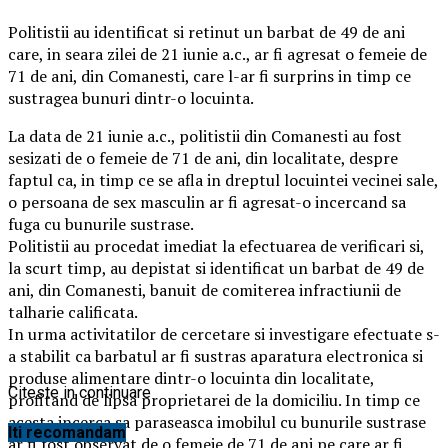
Politistii au identificat si retinut un barbat de 49 de ani
care, in seara zilei de 21 iunie a.c., ar fi agresat o femeie de
71 de ani, din Comanesti, care l-ar fi surprins in timp ce
sustragea bunuri dintr-o locuinta.
La data de 21 iunie a.c., politistii din Comanesti au fost
sesizati de o femeie de 71 de ani, din localitate, despre
faptul ca, in timp ce se afla in dreptul locuintei vecinei sale,
o persoana de sex masculin ar fi agresat-o incercand sa
fuga cu bunurile sustrase.
Politistii au procedat imediat la efectuarea de verificari si,
la scurt timp, au depistat si identificat un barbat de 49 de
ani, din Comanesti, banuit de comiterea infractiunii de
talharie calificata.
In urma activitatilor de cercetare si investigare efectuate s-
a stabilit ca barbatul ar fi sustras aparatura electronica si
produse alimentare dintr-o locuinta din localitate,
Citeste in continuare
profitand de lipsa proprietarei de la domiciliu. In timp ce
acesta incerca sa paraseasca imobilul cu bunurile sustrase
Iti recomandam
ar fi fost observat de o femeie de 71 de ani pe care ar fi