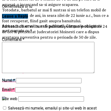
agresat-o incercand sa-si asigure scaparea.
Comenteaza si tu
Totodata , barbatul ar mai fi sustras si un telefon mobil de
la femeia de 71 de ani, in seara zilei de 22 iunie a.c., bun ce a
Leave a Reply
fost recuperat, fiind gasit asupra banuitului.
Barbatul a fost retinut de politisti pentru o perioada de 24
Adresa ta de email nu va fi publicată.
Câmpurile obligatorii
sunt marcate cu
*
de ore si prezentat Judecatoriei Moinesti care a dispus
arestarea preventiva pentru o perioada de 30 de zile.
Comentariu
*
Lasa un comentariu
Articole pe aceiasi tema:
Urmatorul
Fard de ochi: pudra sau cremos?
Nu ratati
Nume
*
Accident in Bacau. Soferul era baut
Email
*
Site web
Salvează-mi numele, emailul și site-ul web în acest