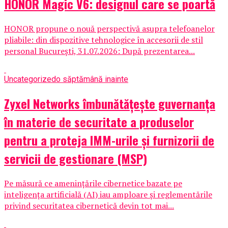
HONOR Magic V6: designul care se poartă
HONOR propune o nouă perspectivă asupra telefoanelor
pliabile: din dispozitive tehnologice în accesorii de stil
personal București, 31.07.2026: După prezentarea...
Uncategorized
o săptămână inainte
Zyxel Networks îmbunătățește guvernanța
în materie de securitate a produselor
pentru a proteja IMM-urile și furnizorii de
servicii de gestionare (MSP)
Pe măsură ce amenințările cibernetice bazate pe
inteligența artificială (AI) iau amploare și reglementările
privind securitatea cibernetică devin tot mai...