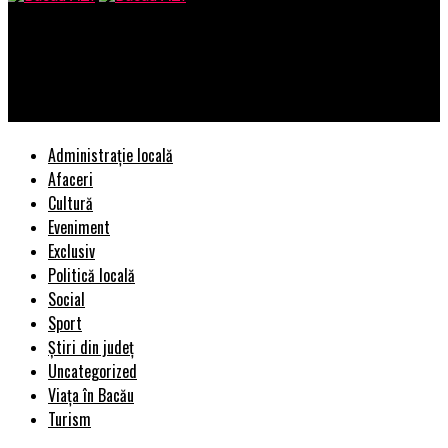
Bacau AZI
Greșeli frecvente în dotarea unui salon beauty și cum pot fi
evitate?
Administrație locală
Afaceri
Cultură
Eveniment
Exclusiv
Politică locală
Social
Sport
Știri din județ
Uncategorized
Viața în Bacău
Turism