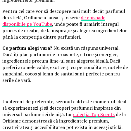
Pentru cei care vor să descopere mai mult decât parfumul
din sticlă, Oriflame a lansat și o serie
de episoade
disponibile pe YouTube
, unde poate fi urmărit întregul
proces de creație, de la inspirație și alegerea ingredientelor
până la competiția dintre parfumieri.
Ce parfum alegi vara?
Nu există un răspuns universal.
Dacă îți plac parfumurile proaspete, citrice și energice,
ingredientele precum lime-ul sunt alegerea ideală. Dacă
preferi aromele calde, exotice și cu personalitate, notele de
smochină, cocos și lemn de santal sunt perfecte pentru
serile de vară.
Indiferent de preferințe, sezonul cald este momentul ideal
să experimentezi și să descoperi parfumuri inspirate din
universul parfumeriei de nișă. Iar
colecția Top Scents
de la
Oriflame demonstrează că ingredientele premium,
creativitatea și accesibilitatea pot exista în aceeași sticlă.