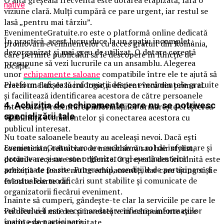
O altă greșeală frecventă este dotarea etapizată, fără o
native
viziune clară. Mulți cumpără ce pare urgent, iar restul se
lasă „pentru mai târziu”.
EvenimenteGratuite.ro este o platformă online dedicată
În practică, acest lucru duce la un spațiu incomplet,
promovării evenimentelor cu acces gratuit din România,
dezorganizat și mai greu de utilizat. O dotare corectă
care permite publicului să le descopere în funcție de
presupune să vezi lucrurile ca un ansamblu. Alegerea
locație.
unor
echipamente saloane
compatibile între ele te ajută să
Platforma afișează informații despre evenimentele gratuite
creezi un flux de lucru logic și eficient încă din prima zi.
și facilitează identificarea acestora de către persoanele
4. Achiziția de echipamente care nu se potrivesc
interesate. Prezentarea informațiilor urmărește creșterea
specializării tale
vizibilității evenimentelor și conectarea acestora cu
publicul interesat.
Nu toate saloanele beauty au aceleași nevoi. Dacă ești
EvenimenteGratuite.ro are exclusiv un rol de informare și
cosmetician, tehnician de manichiură sau hair stylist,
promovare și nu este organizatorul evenimentelor
dotările necesare sunt diferite. O greșeală des întâlnită este
prezentate pe site. Programul, condițiile de participare și
achiziția de foarte multe echipamente, dar care ajung să fie
eventualele modificări sunt stabilite și comunicate de
folosite foarte rar.
organizatorii fiecărui eveniment.
Înainte să cumperi, gândește-te clar la serviciile pe care le
Publicului îi este recomandată verificarea informațiilor
vei oferi cel mai des și investește în echipamente care
înainte de participare.
susțin exact acea activitate.