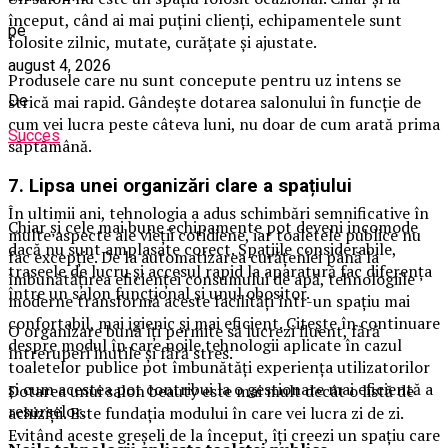
început, când ai mai puțini clienți, echipamentele sunt
pe
folosite zilnic, mutate, curățate și ajustate.
august 4, 2026
Produsele care nu sunt concepute pentru uz intens se
strică mai rapid. Gândește dotarea salonului în funcție de
De
cum vei lucra peste câteva luni, nu doar de cum arată prima
Succes
săptămână.
7. Lipsa unei organizări clare a spațiului
În ultimii ani, tehnologia a adus schimbări semnificative în
Chiar și cele mai bune echipamente pot deveni incomode
multe aspecte ale vieții cotidiene, iar toaletele publice nu
dacă nu sunt amplasate corect. Spațiile considerabile,
fac excepție. De la automatizarea curățeniei până la
traseele de lucru și accesul rapid la aparatură fac diferența
îmbunătățirea eficienței consumului de apă, tehnologiile
între un salon funcțional și unul obositor.
moderne transformă aceste facilități într-un spațiu mai
confortabil, mai igienic și mai eficient. Citește în continuare
O organizare bună îți permite să lucrezi fluent, fără
despre modul în care noile tehnologii aplicate în cazul
întreruperi inutile și fără stres.
toaletelor publice pot îmbunătăți experiența utilizatorilor
și cum acestea pot contribui la o gestionare mai eficientă a
Dotarea unui salon beauty este mai mult decât o listă de
resurselor.
achiziții. Este fundația modului în care vei lucra zi de zi.
Evitând aceste greșeli de la început, îți creezi un spațiu care