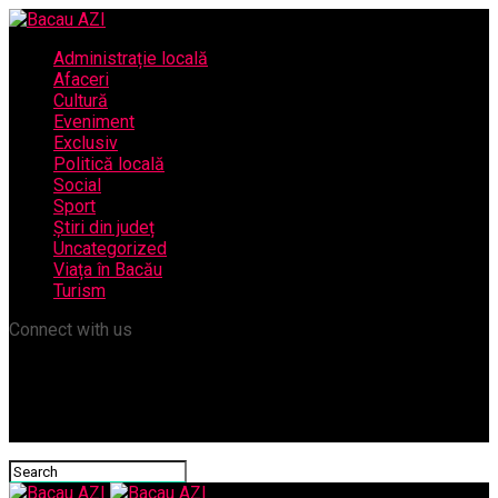
Administrație locală
Afaceri
Cultură
Eveniment
Exclusiv
Politică locală
Social
Sport
Știri din județ
Uncategorized
Viața în Bacău
Turism
Connect with us