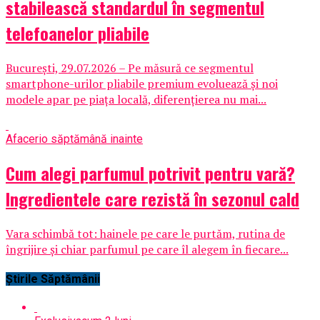
stabilească standardul în segmentul
telefoanelor pliabile
București, 29.07.2026 – Pe măsură ce segmentul
smartphone-urilor pliabile premium evoluează și noi
modele apar pe piața locală, diferențierea nu mai...
Afaceri
o săptămână inainte
Cum alegi parfumul potrivit pentru vară?
Ingredientele care rezistă în sezonul cald
Vara schimbă tot: hainele pe care le purtăm, rutina de
îngrijire și chiar parfumul pe care îl alegem în fiecare...
Știrile Săptămânii