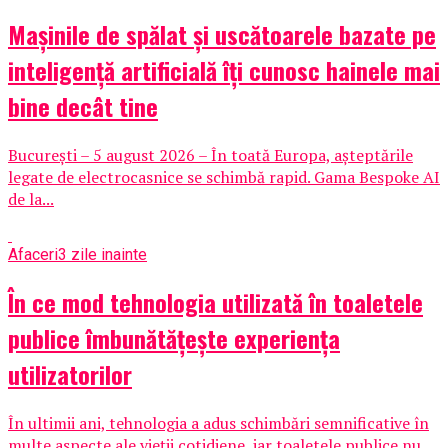
Mașinile de spălat și uscătoarele bazate pe
inteligență artificială îți cunosc hainele mai
bine decât tine
București – 5 august 2026 – În toată Europa, așteptările
legate de electrocasnice se schimbă rapid. Gama Bespoke AI
de la...
Afaceri
3 zile inainte
În ce mod tehnologia utilizată în toaletele
publice îmbunătățește experiența
utilizatorilor
În ultimii ani, tehnologia a adus schimbări semnificative în
multe aspecte ale vieții cotidiene, iar toaletele publice nu