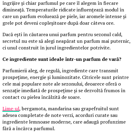
îngrijire și chiar parfumul pe care îl alegem în fiecare
dimineață. Temperaturile ridicate influențează modul în
care un parfum evoluează pe piele, iar aromele intense și
grele pot deveni copleșitoare după doar câteva ore.
Dacă ești în căutarea unui parfum pentru sezonul cald,
secretul nu este să alegi neapărat un parfum mai puternic,
ci unul construit în jurul ingredientelor potrivite.
Ce ingrediente sunt ideale într-un parfum de vară?
Parfumierii aleg, de regulă, ingrediente care transmit
prospețime, energie și luminozitate. Citricele sunt printre
cele mai populare note ale sezonului, deoarece oferă o
senzație imediată de prospețime și se dezvoltă frumos în
contact cu pielea încălzită de soare.
Lime-ul
, bergamota, mandarina sau grapefruitul sunt
adesea completate de note verzi, acorduri curate sau
ingrediente lemnoase moderne, care adaugă profunzime
fără a încărca parfumul.