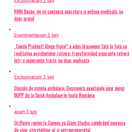
Exclusiv
acum 2 luni
RMN Bacău: de ce contează aparatura și echipa medicală, nu
doar prețul
Eveniment
acum 2 luni
„Condu Prudent! Alege Viața!” a adus brașovenii față în față cu
realitatea accidentelor rutiere, transformând siguranța rutieră
într-o experiență trăită, nu doar explicată
Exclusiv
acum 3 luni
Dincolo de simpla ambalare: Descoperă avantajele unor pungi
BOPP de la Snick Ambalaje în toată România
acum 3 luni
Oriflame revine la Cannes cu Glam Studio, celebrând expresia
de sine, storytelling-ul și antreprenoriatul