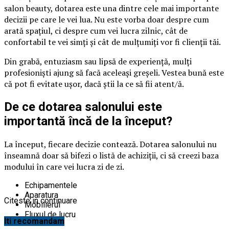
salon beauty, dotarea este una dintre cele mai importante
decizii pe care le vei lua. Nu este vorba doar despre cum
arată spațiul, ci despre cum vei lucra zilnic, cât de
confortabil te vei simți și cât de mulțumiți vor fi clienții tăi.
Din grabă, entuziasm sau lipsă de experiență, mulți
profesioniști ajung să facă aceleași greșeli. Vestea bună este
că pot fi evitate ușor, dacă știi la ce să fii atent/ă.
De ce dotarea salonului este
importantă încă de la început?
La început, fiecare decizie contează. Dotarea salonului nu
înseamnă doar să bifezi o listă de achiziții, ci să creezi baza
modului în care vei lucra zi de zi.
Echipamentele
Aparatura
Citeste in continuare
Mobilierul
Fluxul de lucru
Iti recomandam