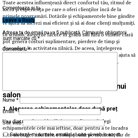
Toate acestea influențează direct confortul tău, ritmul de
Comenteaza si tu
lucru și experiența pe care o oferi clienților încă de la
primele programări. Dotările și echipamentele bine gândite
Leave a Reply
te ajută să lucrezi mai eficient și să ai doar clienți mulțumiți.
Adresa ta de email nu va fi publicată.
Câmpurile obligatorii
În schimb, alegerile făcute în grabă sau fără o viziune clară
sunt marcate cu
*
pot genera costuri suplimentare, pierdere de timp și
disconfort în activitatea zilnică. De aceea, înțelegerea
Comentariu
*
greșelilor frecvente încă din această etapă te poate ajuta să
eviți probleme care apar, de obicei, mult prea târziu.
7 greșeli des întâlnite în dotarea unui
salon
Nume
*
1. Alegerea echipamentelor doar după preț
Email
*
Una dintre cele mai întâlnite greșeli este să alegi
Site web
echipamentele cele mai ieftine, doar pentru a te încadra
într-un buget mic. Este o soluție bună pe moment, dar de
Salvează-mi numele, emailul și site-ul web în acest