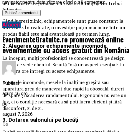
navigator pentru data viitoare când o să comentez.
multe ori aceste produse nu rezistă în timp și vor trebui
înlocuite.
Când lucrezi zilnic, echipamentele sunt puse constant la
Afaceri
încercare. În realitate, o investiție puțin mai mare într-un
produs fiabil este mai avantajoasă pe termen lung.
EvenimenteGratuite.ro promovează online
2. Alegerea unor echipamente incomode
evenimentele cu acces gratuit din România
La început, mulți profesioniști se concentrează pe design
sau pe ce vede clientul. Se uită însă un aspect esențial: tu
vei lucra ore întregi cu aceste echipamente.
Scaunele incomode, mesele la înălțime greșită sau
Publicat
aparatura greu de manevrat duc rapid la oboseală, dureri
acum 16 ore
de spate și scăderea randamentului. Ergonomia nu este un
lux, ci o condiție necesară ca să poți lucra eficient și fără
pe
disconfort, zi de zi.
august 7, 2026
3. Dotarea salonului pe bucăți
De