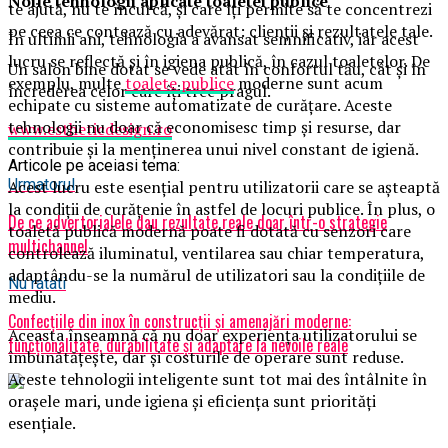
Noile tehnologii aplicate toaletei publice
te ajută, nu te încurcă, și care îți permite să te concentrezi
pe ceea ce contează cu adevărat: clienții și rezultatele tale.
În ultimii ani, tehnologia a avansat semnificativ, iar acest
lucru se reflectă și în igiena publică, în cazul toaletelor. De
Un salon bine dotat se vede atât în confortul tău, cât și în
exemplu, multe
toalete publice
moderne sunt acum
încrederea celor care îți trec pragul.
echipate cu sisteme automatizate de curățare. Aceste
tehnologii nu doar că economisesc timp și resurse, dar
www.estheticdesign.ro
contribuie și la menținerea unui nivel constant de igienă.
Articole pe aceiasi tema:
Urmatorul
Acest lucru este esențial pentru utilizatorii care se așteaptă
la condiții de curățenie în astfel de locuri publice. În plus, o
De ce advertorialele dau rezultate reale doar într-o strategie
toaletă publică modernă poate fi dotată cu senzori care
multichannel
controlează iluminatul, ventilarea sau chiar temperatura,
adaptându-se la numărul de utilizatori sau la condițiile de
Nu ratati
mediu.
Confecțiile din inox în construcții și amenajări moderne:
Aceasta înseamnă că nu doar experiența utilizatorului se
funcționalitate, durabilitate și adaptare la nevoile reale
îmbunătățește, dar și costurile de operare sunt reduse.
Aceste tehnologii inteligente sunt tot mai des întâlnite în
orașele mari, unde igiena și eficiența sunt priorități
esențiale.