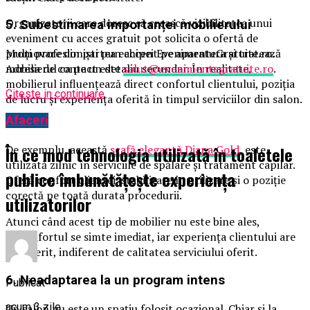
Organizatorii care doresc să crească vizibilitatea unui
5. Subestimarea importanței mobilierului
eveniment cu acces gratuit pot solicita o ofertă de
promovare din partea echipei EvenimenteGratuite.ro.
Mulți profesioniști pun accent pe aparatura și tratează
Adresa de contact este
salut@evenimentegratuite.ro
.
mobilierul ca pe un detaliu secundar. În realitate,
mobilierul influențează direct confortul clientului, poziția
Citeste in continuare
de lucru și experiența oferită în timpul serviciilor din salon.
Afaceri
De exemplu, această
scafă elegantă Diana Gold
, este
În ce mod tehnologia utilizată în toaletele
utilizată zilnic în serviciile de spălare și tratament capilar.
publice îmbunătățește experiența
Oferă confort clientei, stabilitate în utilizare și o poziție
corectă pe toată durata procedurii.
utilizatorilor
Atunci când acest tip de mobilier nu este bine ales,
disconfortul se simte imediat, iar experiența clientului are
de suferit, indiferent de calitatea serviciului oferit.
6. Neadaptarea la un program intens
Publicat
acum 3 zile
Un salon nu este un spațiu folosit ocazional. Chiar și la