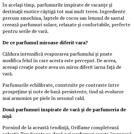
În același timp, parfumurile inspirate de vacanțe și
destinații exotice câștigă tot mai mult teren. Ingrediente
precum smochina, laptele de cocos sau lemnul de santal
creează parfumuri solare, relaxate și confortabile, perfecte
pentru serile de vară.
De ce parfumul miroase diferit vara?
Căldura intensifică evaporarea parfumului și poate
modifica felul în care acesta este perceput. De aceea,
aceeași creație poate avea un miros diferit iarna față de
vară.
Parfumurile echilibrate, construite pe contraste între
prospețime și note de bază persistente, tind să evolueze
mai armonios pe piele în sezonul cald.
Două parfumuri inspirate de vară și de parfumeria de
nișă
Pornind de la această tendință, Oriflame completează
colecția Top Scents cu două noi parfumuri create împreună