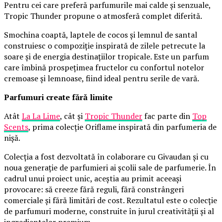
Pentru cei care preferă parfumurile mai calde și senzuale,
Tropic Thunder propune o atmosferă complet diferită.
Smochina coaptă, laptele de cocos și lemnul de santal
construiesc o compoziție inspirată de zilele petrecute la
soare și de energia destinațiilor tropicale. Este un parfum
care îmbină prospețimea fructelor cu confortul notelor
cremoase și lemnoase, fiind ideal pentru serile de vară.
Parfumuri create fără limite
Atât
La La Lime
, cât și
Tropic Thunder
fac parte din
Top
Scents
, prima colecție Oriflame inspirată din parfumeria de
nișă.
Colecția a fost dezvoltată în colaborare cu Givaudan și cu
noua generație de parfumieri ai școlii sale de parfumerie. În
cadrul unui proiect unic, aceștia au primit aceeași
provocare: să creeze fără reguli, fără constrângeri
comerciale și fără limitări de cost. Rezultatul este o colecție
de parfumuri moderne, construite în jurul creativității și al
ingredientelor premium.