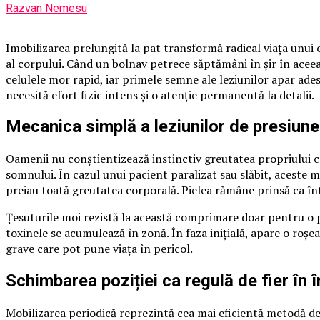
Razvan Nemesu
Imobilizarea prelungită la pat transformă radical viața unui o
al corpului. Când un bolnav petrece săptămâni în șir în aceea
celulele mor rapid, iar primele semne ale leziunilor apar ade
necesită efort fizic intens și o atenție permanentă la detalii.
Mecanica simplă a leziunilor de presiune
Oamenii nu conștientizează instinctiv greutatea propriului co
somnului. În cazul unui pacient paralizat sau slăbit, aceste 
preiau toată greutatea corporală. Pielea rămâne prinsă ca înt
Țesuturile moi rezistă la această comprimare doar pentru o pe
toxinele se acumulează în zonă. În faza inițială, apare o roșe
grave care pot pune viața în pericol.
Schimbarea poziției ca regulă de fier în în
Mobilizarea periodică reprezintă cea mai eficientă metodă de