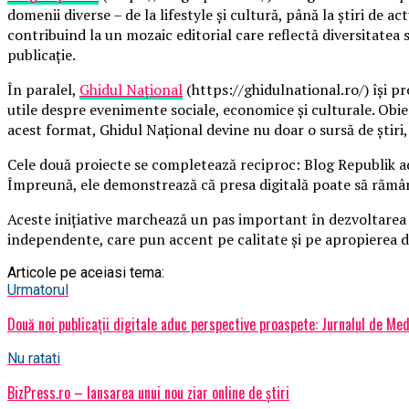
domenii diverse – de la lifestyle și cultură, până la știri de a
contribuind la un mozaic editorial care reflectă diversitatea
publicație.
În paralel,
Ghidul Național
(https://ghidulnational.ro/) își pr
utile despre evenimente sociale, economice și culturale. Obiect
acest format, Ghidul Național devine nu doar o sursă de știri, 
Cele două proiecte se completează reciproc: Blog Republik aduc
Împreună, ele demonstrează că presa digitală poate să rămână 
Aceste inițiative marchează un pas important în dezvoltarea pr
independente, care pun accent pe calitate și pe apropierea 
Articole pe aceiasi tema:
Urmatorul
Două noi publicații digitale aduc perspective proaspete: Jurnalul de Med
Nu ratati
BizPress.ro – lansarea unui nou ziar online de știri