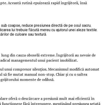
pte. Această rutină epuizează rapid îngrijitorii, însă
și sub coapse, reduce presiunea directă de pe osul sacru.
dicarea lui trebuie făcută mereu cu ajutorul unei aleze textile.
ărilor de culoare sau textură.
lung din cauza oboselii extreme. Îngrijitorii au nevoie de
ă radical managementul unui pacient imobilizat.
orul unui compresor silențios. Mecanismul modifică automat
ul să fie mutat manual non-stop. Chiar și cu o saltea
ngrijitorului momente de odihnă.
lare oferă o descărcare a presiunii mult mai eficientă în
ă funcționeze fără întrerupere, menținând presiunea setată