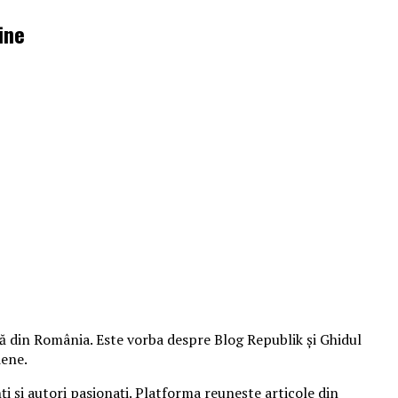
ine
ă din România. Este vorba despre Blog Republik și Ghidul
iene.
i și autori pasionați. Platforma reunește articole din