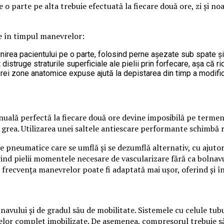
 o parte pe alta trebuie efectuată la fiecare două ore, zi și noa
le în timpul manevrelor:
inirea pacientului pe o parte, folosind perne așezate sub spate 
istruge straturile superficiale ale pielii prin forfecare, așa că ri
ărei zone anatomice expuse ajută la depistarea din timp a modific
nuală perfectă la fiecare două ore devine imposibilă pe termen 
ină grea. Utilizarea unei saltele antiescare performante schimb
e pneumatice care se umflă și se dezumflă alternativ, cu ajut
erind pielii momentele necesare de vascularizare fără ca bolnav
 frecvența manevrelor poate fi adaptată mai ușor, oferind și î
avului și de gradul său de mobilitate. Sistemele cu celule tubu
elor complet imobilizate. De asemenea, compresorul trebuie s