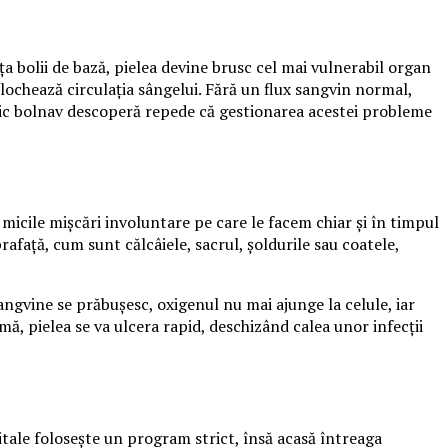
a bolii de bază, pielea devine brusc cel mai vulnerabil organ
lochează circulația sângelui. Fără un flux sangvin normal,
unic bolnav descoperă repede că gestionarea acestei probleme
micile mișcări involuntare pe care le facem chiar și în timpul
afață, cum sunt călcâiele, sacrul, șoldurile sau coatele,
ngvine se prăbușesc, oxigenul nu mai ajunge la celule, iar
mă, pielea se va ulcera rapid, deschizând calea unor infecții
tale folosește un program strict, însă acasă întreaga