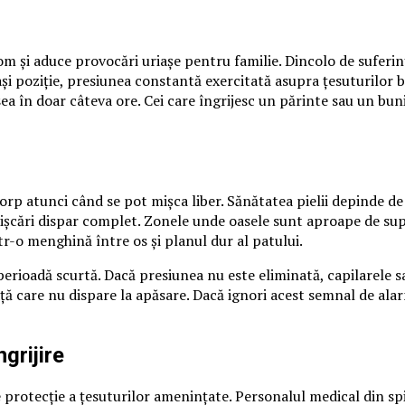
m și aduce provocări uriașe pentru familie. Dincolo de suferinț
și poziție, presiunea constantă exercitată asupra țesuturilor b
sea în doar câteva ore. Cei care îngrijesc un părinte sau un b
rp atunci când se pot mișca liber. Sănătatea pielii depinde de 
mișcări dispar complet. Zonele unde oasele sunt aproape de supr
r-o menghină între os și planul dur al patului.
rioadă scurtă. Dacă presiunea nu este eliminată, capilarele sa
ață care nu dispare la apăsare. Dacă ignori acest semnal de alar
grijire
 protecție a țesuturilor amenințate. Personalul medical din spi