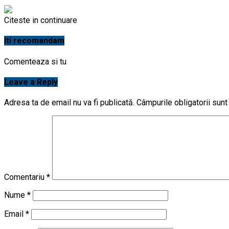
Citeste in continuare
Iti recomandam
Comenteaza si tu
Leave a Reply
Adresa ta de email nu va fi publicată.
Câmpurile obligatorii sun
Comentariu
*
Nume
*
Email
*