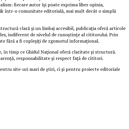
ralism: fiecare autor își poate exprima liber opinia,
ik într-o comunitate editorială, mai mult decât o simplă
ructură clară și un limbaj accesibil, publicația oferă articole
s, indiferent de nivelul de cunoștințe al cititorului. Prin
ate fără a fi copleșiți de zgomotul informațional.
, în timp ce Ghidul Național oferă claritate și structură.
ență, responsabilitate și respect față de cititori.
tru site-uri mari de știri, ci și pentru proiecte editoriale