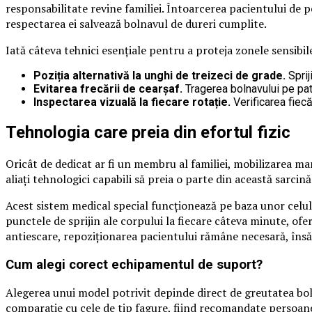
responsabilitate revine familiei. Întoarcerea pacientului de pe
respectarea ei salvează bolnavul de dureri cumplite.
Iată câteva tehnici esențiale pentru a proteja zonele sensibi
Poziția alternativă la unghi de treizeci de grade.
Sprij
Evitarea frecării de cearșaf.
Tragerea bolnavului pe pat d
Inspectarea vizuală la fiecare rotație.
Verificarea fiec
Tehnologia care preia din efortul fizic
Oricât de dedicat ar fi un membru al familiei, mobilizarea ma
aliați tehnologici capabili să preia o parte din această sarc
Acest sistem medical special funcționează pe baza unor celul
punctele de sprijin ale corpului la fiecare câteva minute, of
antiescare, repoziționarea pacientului rămâne necesară, însă
Cum alegi corect echipamentul de suport?
Alegerea unui model potrivit depinde direct de greutatea boln
comparație cu cele de tip fagure, fiind recomandate persoan