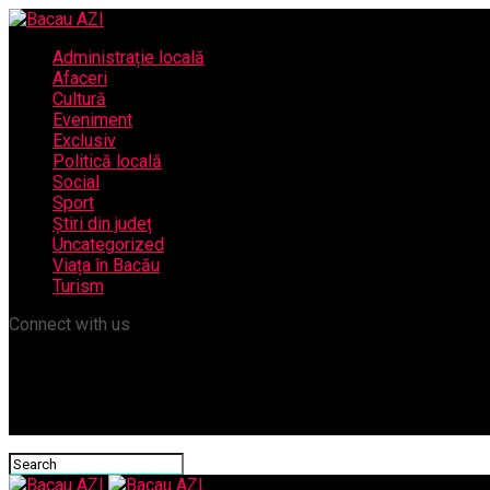
Administrație locală
Afaceri
Cultură
Eveniment
Exclusiv
Politică locală
Social
Sport
Știri din județ
Uncategorized
Viața în Bacău
Turism
Connect with us