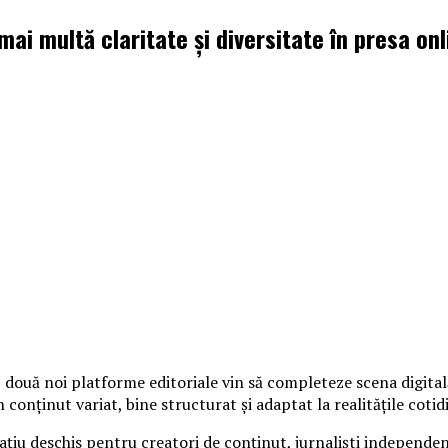
ai multă claritate și diversitate în presa onl
 două noi platforme editoriale vin să completeze scena digital
n conținut variat, bine structurat și adaptat la realitățile cotid
ațiu deschis pentru creatori de conținut, jurnaliști independenț