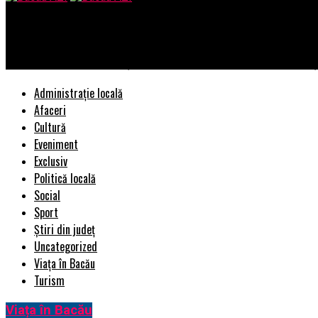
Bacau AZI
Două platforme digitale își propun să aducă mai multă claritate ș
Administrație locală
Afaceri
Cultură
Eveniment
Exclusiv
Politică locală
Social
Sport
Știri din județ
Uncategorized
Viața în Bacău
Turism
Viața în Bacău