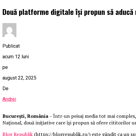
Două platforme digitale își propun să aducă m
Publicat
acum 12 luni
pe
august 22, 2025
De
Andrei
București, România
– Într-un peisaj media tot mai complex,
Național, două inițiative care își propun să ofere cititorilor u
Blog Republik
(https://blogrepublik.ro/) este gândit ca un sp