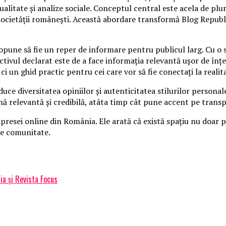
ctualitate și analize sociale. Conceptul central este acela de plu
 societății românești. Această abordare transformă Blog Republ
opune să fie un reper de informare pentru publicul larg. Cu o st
ivul declarat este de a face informația relevantă ușor de înțele
ci un ghid practic pentru cei care vor să fie conectați la realit
e diversitatea opiniilor și autenticitatea stilurilor personale
relevantă și credibilă, atâta timp cât pune accent pe transpar
esei online din România. Ele arată că există spațiu nu doar pen
de comunitate.
ia și Revista Focus