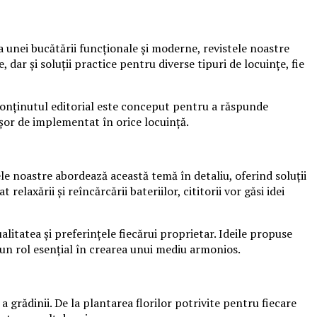
 unei bucătării funcționale și moderne, revistele noastre
 dar și soluții practice pentru diverse tipuri de locuințe, fie
i, conținutul editorial este conceput pentru a răspunde
 ușor de implementat în orice locuință.
ele noastre abordează această temă în detaliu, oferind soluții
elaxării și reîncărcării bateriilor, cititorii vor găsi idei
litatea și preferințele fiecărui proprietar. Ideile propuse
ă un rol esențial în crearea unui mediu armonios.
a grădinii. De la plantarea florilor potrivite pentru fiecare