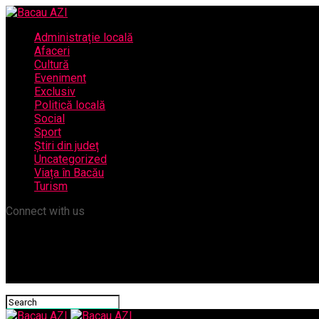
Administrație locală
Afaceri
Cultură
Eveniment
Exclusiv
Politică locală
Social
Sport
Știri din județ
Uncategorized
Viața în Bacău
Turism
Connect with us