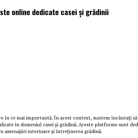
ste online dedicate casei și grădinii
in ce în ce mai importantă. În acest context, suntem încântați s
alizate în domeniul casei și grădinii. Aceste platforme sunt dedi
ru amenajări interioare și întreținerea grădinii.