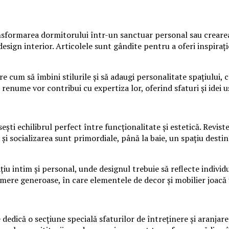
nsformarea dormitorului într-un sanctuar personal sau crearea
sign interior. Articolele sunt gândite pentru a oferi inspirație,
spre cum să îmbini stilurile și să adaugi personalitate spațiulu
de renume vor contribui cu expertiza lor, oferind sfaturi și idei
ști echilibrul perfect între funcționalitate și estetică. Revist
 socializarea sunt primordiale, până la baie, un spațiu destinat r
 intim și personal, unde designul trebuie să reflecte individua
 camere generoase, în care elementele de decor și mobilier joac
 dedică o secțiune specială sfaturilor de întreținere și aranjare 