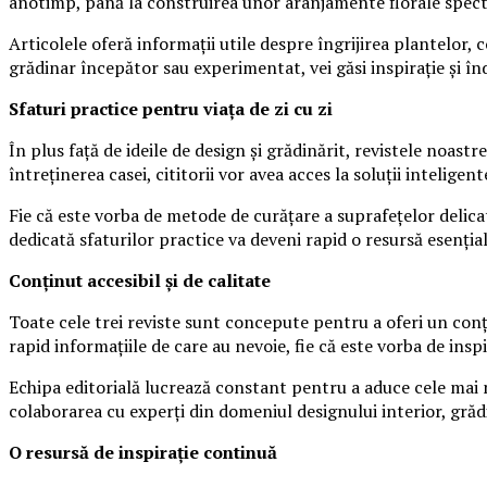
anotimp, până la construirea unor aranjamente florale specta
Articolele oferă informații utile despre îngrijirea plantelor,
grădinar începător sau experimentat, vei găsi inspirație și î
Sfaturi practice pentru viața de zi cu zi
În plus față de ideile de design și grădinărit, revistele noastr
întreținerea casei, cititorii vor avea acces la soluții intelige
Fie că este vorba de metode de curățare a suprafețelor delica
dedicată sfaturilor practice va deveni rapid o resursă esenți
Conținut accesibil și de calitate
Toate cele trei reviste sunt concepute pentru a oferi un conțin
rapid informațiile de care au nevoie, fie că este vorba de insp
Echipa editorială lucrează constant pentru a aduce cele mai no
colaborarea cu experți din domeniul designului interior, grădin
O resursă de inspirație continuă