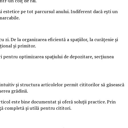
tr-un colț de rai.
i estetice pe tot parcursul anului. Indiferent dacă ești un
marcabile.
 zi. De la organizarea eficientă a spațiilor, la curățenie și
țional și primitor.
uri pentru optimizarea spațiului de depozitare, secțiunea
ntuitiv și structura articolelor permit cititorilor să găsească
nerea grădinii.
ticol este bine documentat și oferă soluții practice. Prin
ță completă și utilă pentru cititori.