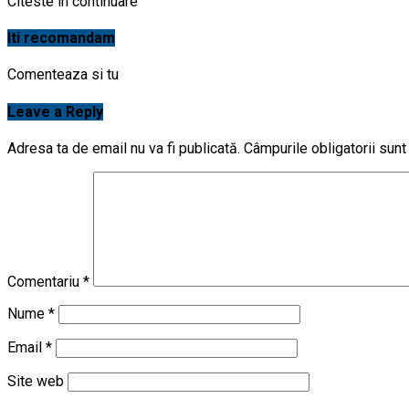
Citeste in continuare
Iti recomandam
Comenteaza si tu
Leave a Reply
Adresa ta de email nu va fi publicată.
Câmpurile obligatorii sun
Comentariu
*
Nume
*
Email
*
Site web