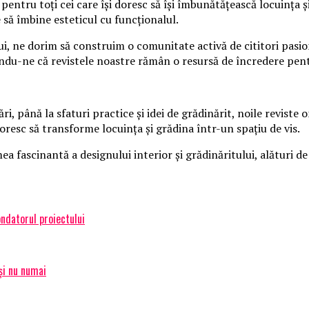
entru toți cei care își doresc să își îmbunătățească locuința ș
re să îmbine esteticul cu funcționalul.
lui, ne dorim să construim o comunitate activă de cititori pasi
urându-ne că revistele noastre rămân o resursă de încredere pen
i, până la sfaturi practice și idei de grădinărit, noile reviste 
 doresc să transforme locuința și grădina într-un spațiu de vis.
a fascinantă a designului interior și grădinăritului, alături de
ondatorul proiectului
și nu numai