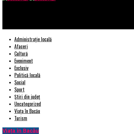
Bacau AZI
Comunicat de presă: Lansarea a trei noi reviste online dedicate c
Administrație locală
Afaceri
Cultură
Eveniment
Exclusiv
Politică locală
Social
Sport
Știri din județ
Uncategorized
Viața în Bacău
Turism
Viața în Bacău