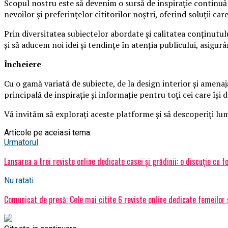
Scopul nostru este să devenim o sursă de inspirație continuă p
nevoilor și preferințelor cititorilor noștri, oferind soluții ca
Prin diversitatea subiectelor abordate și calitatea conținutu
și să aducem noi idei și tendințe în atenția publicului, asig
Încheiere
Cu o gamă variată de subiecte, de la design interior și amenajăr
principală de inspirație și informație pentru toți cei care își
Vă invităm să explorați aceste platforme și să descoperiți lume
Articole pe aceiasi tema:
Urmatorul
Lansarea a trei reviste online dedicate casei și grădinii: o discuție cu f
Nu ratati
Comunicat de presă: Cele mai citite 6 reviste online dedicate femeilor 