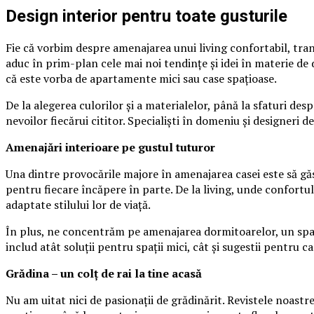
Design interior pentru toate gusturile
Fie că vorbim despre amenajarea unui living confortabil, tra
aduc în prim-plan cele mai noi tendințe și idei în materie de de
că este vorba de apartamente mici sau case spațioase.
De la alegerea culorilor și a materialelor, până la sfaturi de
nevoilor fiecărui cititor. Specialiști în domeniu și designeri 
Amenajări interioare pe gustul tuturor
Una dintre provocările majore în amenajarea casei este să găse
pentru fiecare încăpere în parte. De la living, unde confortul și
adaptate stilului lor de viață.
În plus, ne concentrăm pe amenajarea dormitoarelor, un spațiu
includ atât soluții pentru spații mici, cât și sugestii pentru
Grădina – un colț de rai la tine acasă
Nu am uitat nici de pasionații de grădinărit. Revistele noastre