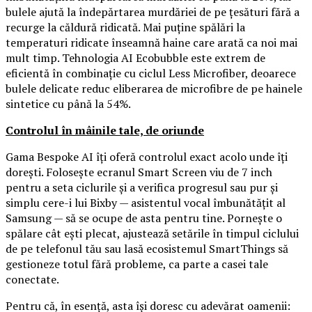
bulele ajută la îndepărtarea murdăriei de pe țesături fără a
recurge la căldură ridicată. Mai puține spălări la
temperaturi ridicate înseamnă haine care arată ca noi mai
mult timp. Tehnologia AI Ecobubble este extrem de
eficientă în combinație cu ciclul Less Microfiber, deoarece
bulele delicate reduc eliberarea de microfibre de pe hainele
sintetice cu până la 54%.
Controlul în mâinile tale, de oriunde
Gama Bespoke AI îți oferă controlul exact acolo unde îți
dorești. Folosește ecranul Smart Screen viu de 7 inch
pentru a seta ciclurile și a verifica progresul sau pur și
simplu cere-i lui Bixby — asistentul vocal îmbunătățit al
Samsung — să se ocupe de asta pentru tine. Pornește o
spălare cât ești plecat, ajustează setările în timpul ciclului
de pe telefonul tău sau lasă ecosistemul SmartThings să
gestioneze totul fără probleme, ca parte a casei tale
conectate.
Pentru că, în esență, asta își doresc cu adevărat oamenii: