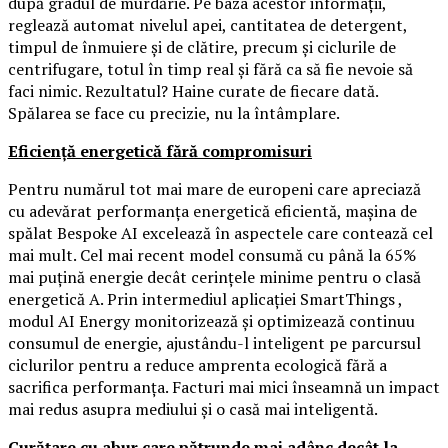
după gradul de murdărie. Pe baza acestor informații,
reglează automat nivelul apei, cantitatea de detergent,
timpul de înmuiere și de clătire, precum și ciclurile de
centrifugare, totul în timp real și fără ca să fie nevoie să
faci nimic. Rezultatul? Haine curate de fiecare dată.
Spălarea se face cu precizie, nu la întâmplare.
Eficiență energetică fără compromisuri
Pentru numărul tot mai mare de europeni care apreciază
cu adevărat performanța energetică eficientă, mașina de
spălat Bespoke AI excelează în aspectele care contează cel
mai mult. Cel mai recent model consumă cu până la 65%
mai puțină energie decât cerințele minime pentru o clasă
energetică A. Prin intermediul aplicației SmartThings ,
modul AI Energy monitorizează și optimizează continuu
consumul de energie, ajustându-l inteligent pe parcursul
ciclurilor pentru a reduce amprenta ecologică fără a
sacrifica performanța. Facturi mai mici înseamnă un impact
mai redus asupra mediului și o casă mai inteligentă.
Curățare cu abur care pătrunde mai adânc decât la