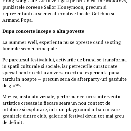
Hong Kong Cafe. Aici ii veti gasi pe britanicii The Molotovs,
punkistele coreene Sailor Honeymoon, precum si
reprezentanti ai scenei alternative locale, Getchoo si
Armand Popa.
Dupa concerte incepe o alta poveste
La Summer Well, experienta nu se opreste cand se sting
luminile scenei principale.
Pe parcursul festivalului, activarile de brand se transforma
in spatii culturale si sociale, iar petrecerile curatoriate
special pentru editia aniversara extind experienta pana
tarziu in noapte — precum seria de afterparty-uri gazduite
de glo™.
Muzica, instalatii vizuale, performance-uri si interventii
artistice creeaza in fiecare seara un nou context de
intalnire si explorare, intr-un playground urban in care
granitele dintre club, galerie si festival devin tot mai greu
de definit.