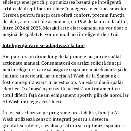
eficiența energetică și optimizarea bazată pe inteligență
artificială drept factori-cheie în alegerea electrocasnicelor.
Cererea pentru funcții care oferă confort, precum funcția
de abur, a crescut, de asemenea, cu 19% de la un an la altul,
între 2024 și 2025. Mesajul este clar: oamenii nu vor doar o
mașină de spălat. Ei vor un mod mai inteligent de a trăi.
Inteligență care se adaptează la tine
Am parcurs un drum lung de la primele mașini de spălat
acționate manual. Consumatorii de astăzi solicită funcții
mai inteligente, care să asigure o spălare mai eficientă și de
calitate superioară, iar funcția AI Wash de la Samsung a
fost concepută exact în acest scop. Nu există două spălări
identice. O cămașă ușor uzată necesită un tratament cu
totul diferit față de un echipament sportiv plin de noroi, iar
AI Wash înțelege acest lucru.
În loc să se bazeze pe programe prestabilite, funcția AI
Wash utilizează senzori integrați pentru a detecta
greutatea rufelor, a evalua țesătura și a optimiza spălarea