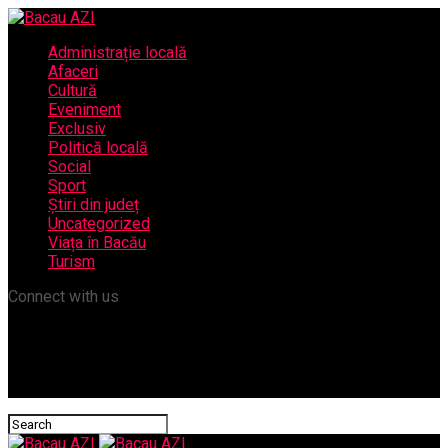
Administrație locală
Afaceri
Cultură
Eveniment
Exclusiv
Politică locală
Social
Sport
Știri din județ
Uncategorized
Viața în Bacău
Turism
Connect with us