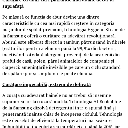
suprafață
Pe măsură ce funcția de abur devine una dintre
caracteristicile cu cea mai rapidă creștere în categoria
mașinilor de spălat premium, tehnologia Hygiene Steam de
la Samsung oferă o curățare cu adevărat revoluționară.
Aburul este eliberat direct în tambur, pătrunzând în fibrele
țesăturilor pentru a elimina până la 99,9% din bacterii,
inactivând totodată alergenii proveniți de la acarienii din
praful de casă, polen, părul animalelor de companie și
ciuperci: amenințările invizibile pe care un ciclu standard
de spălare pur și simplu nu le poate elimina.
Curățare impecabilă, extrem de delicată
A curăța cu adevărat hainele nu ar trebui să însemne
supunerea lor la o uzură inutilă. Tehnologia AI Ecobubble
de la Samsung dizolvă detergentul într-o spumă fină și
penetrantă înainte chiar de începerea ciclului. Tehnologia
este deosebit de eficientă la temperaturi mai scăzute,
îmbunătățind îndepărtarea murdăriei cu până la 20%, iar