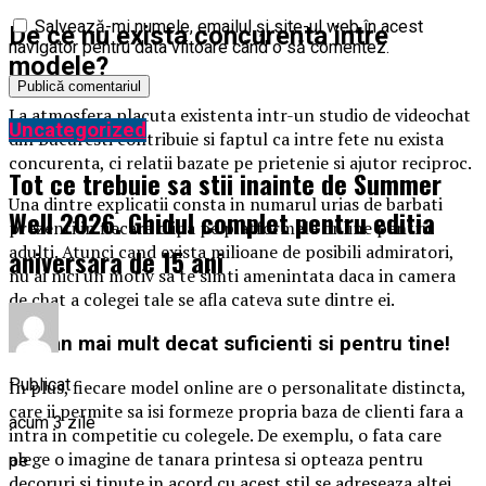
Salvează-mi numele, emailul și site-ul web în acest
De ce nu exista concurenta intre
navigator pentru data viitoare când o să comentez.
modele?
La atmosfera placuta existenta intr-un studio de videochat
Uncategorized
din Bucuresti contribuie si faptul ca intre fete nu exista
concurenta, ci relatii bazate pe prietenie si ajutor reciproc.
Tot ce trebuie sa stii inainte de Summer
Una dintre explicatii consta in numarul urias de barbati
Well 2026. Ghidul complet pentru editia
prezenti in fiecare clipa pe platformele online pentru
adulti. Atunci cand exista milioane de posibili admiratori,
aniversara de 15 ani
nu ai nici un motiv sa te simti amenintata daca in camera
de chat a colegei tale se afla cateva sute dintre ei.
Raman mai mult decat suficienti si pentru tine!
Publicat
In plus, fiecare model online are o personalitate distincta,
care ii permite sa isi formeze propria baza de clienti fara a
acum 3 zile
intra in competitie cu colegele. De exemplu, o fata care
alege o imagine de tanara printesa si opteaza pentru
pe
decoruri si tinute in acord cu acest stil se adreseaza altei