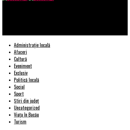
Bacau AZI
Un studio de videochat din Bucuresti, un loc in care domnesc
concordia si optimismul!
Administrație locală
Afaceri
Cultură
Eveniment
Exclusiv
Politică locală
Social
Sport
Știri din județ
Uncategorized
Viața în Bacău
Turism