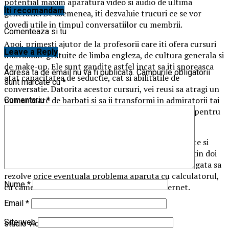
potential maxim aparatura video si audio de ultima
Iti recomandam
generatie. De asemenea, iti dezvaluie trucuri ce se vor
dovedi utile in timpul conversatiilor cu membrii.
Comenteaza si tu
Apoi, primesti ajutor de la profesorii care iti ofera cursuri
Leave a Reply
individuale gratuite de limba engleza, de cultura generala si
de make-up. Ele sunt gandite astfel incat sa iti sporeasca
Adresa ta de email nu va fi publicată.
Câmpurile obligatorii
atat capacitatea de seductie, cat si abilitatile de
sunt marcate cu
*
conversatie. Datorita acestor cursuri, vei reusi sa atragi un
numar mare de barbati si sa ii transformi in admiratorii tai
Comentariu
*
permanenti, care platesc sume importante de bani pentru
compania ta virtuala.
Decisiv intr-un studio de videochat din Bucuresti este si
sprijinul acordat de echipa de suport tehnic. Cel putin doi
oameni sunt prezenti la datorie in fiecare moment, gata sa
rezolve orice eventuala problema aparuta cu calculatorul,
Nume
*
cu camera de filmat sau cu conexiunea la internet.
Email
*
Site web
studio videochat bucuresti