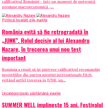
calificativul României – într-un moment de puternică
presiune macroeconomică –...
Politică locală
6 zile inainte
România evită să fie retrogradată în
„JUNK”. Rolul decisiv al lui Alexandru
Nazare, în trecerea unui nou test
important
România a reușit să își păstreze calificativul recomandat
investițiilor din partea agenției internaționale Fitch,
evitând astfel trecerea în JUNK, un...
Uncategorized
o săptămână inainte
SUMMER WELL implineste 15 ani. Festivalul