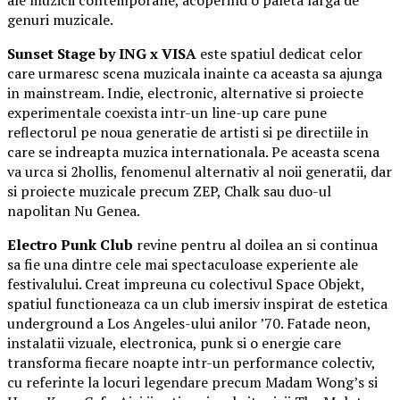
genuri muzicale.
Sunset Stage by ING x VISA
este spatiul dedicat celor
care urmaresc scena muzicala inainte ca aceasta sa ajunga
in mainstream. Indie, electronic, alternative si proiecte
experimentale coexista intr-un line-up care pune
reflectorul pe noua generatie de artisti si pe directiile in
care se indreapta muzica internationala. Pe aceasta scena
va urca si 2hollis, fenomenul alternativ al noii generatii, dar
si proiecte muzicale precum ZEP, Chalk sau duo-ul
napolitan Nu Genea.
Electro Punk Club
revine pentru al doilea an si continua
sa fie una dintre cele mai spectaculoase experiente ale
festivalului. Creat impreuna cu colectivul Space Objekt,
spatiul functioneaza ca un club imersiv inspirat de estetica
underground a Los Angeles-ului anilor ’70. Fatade neon,
instalatii vizuale, electronica, punk si o energie care
transforma fiecare noapte intr-un performance colectiv,
cu referinte la locuri legendare precum Madam Wong’s si