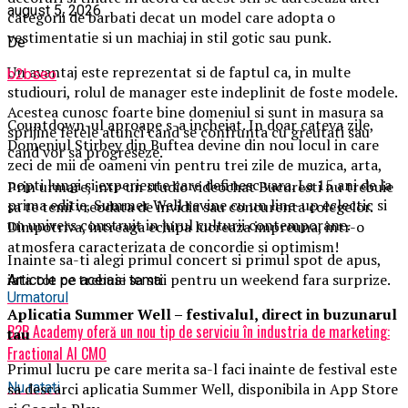
august 5, 2026
categorii de barbati decat un model care adopta o
vestimentatie si un machiaj in stil gotic sau punk.
De
Un avantaj este reprezentat si de faptul ca, in multe
b2bseo
studiouri, rolul de manager este indeplinit de foste modele.
Acestea cunosc foarte bine domeniul si sunt in masura sa
Countdown-ul aproape s-a incheiat. In doar cateva zile,
sprijine fetele atunci cand se confrunta cu greutati sau
Domeniul Stirbey din Buftea devine din nou locul in care
cand vor sa progreseze.
zeci de mii de oameni vin pentru trei zile de muzica, arta,
nopti lungi si experiente care definesc vara. La 15 ani de la
Prin urmare, intr-un studio videochat Bucuresti nu trebuie
prima editie, Summer Well revine cu un line-up eclectic si
sa te temi vreodata de invidia sau concurenta colegelor.
un univers construit in jurul culturii contemporane.
Dimpotriva, intreaga echipa lucreaza impreuna, intr-o
atmosfera caracterizata de concordie si optimism!
Inainte sa-ti alegi primul concert si primul spot de apus,
iata tot ce trebuie sa stii pentru un weekend fara surprize.
Articole pe aceiasi tema:
Urmatorul
Aplica
t
ia Summer Well
– festivalul, direct in buzunarul
B2B Academy oferă un nou tip de serviciu în industria de marketing:
tau
Fractional AI CMO
Primul lucru pe care merita sa-l faci inainte de festival este
sa descarci aplicatia Summer Well, disponibila in App Store
Nu ratati