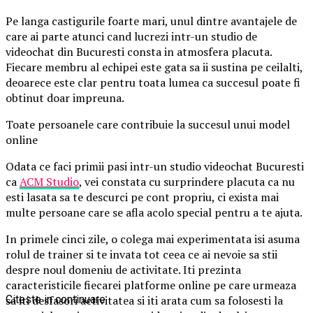
Pe langa castigurile foarte mari, unul dintre avantajele de
care ai parte atunci cand lucrezi intr-un studio de
videochat din Bucuresti consta in atmosfera placuta.
Fiecare membru al echipei este gata sa ii sustina pe ceilalti,
deoarece este clar pentru toata lumea ca succesul poate fi
obtinut doar impreuna.
Toate persoanele care contribuie la succesul unui model
online
Odata ce faci primii pasi intr-un studio videochat Bucuresti
ca
ACM Studio
, vei constata cu surprindere placuta ca nu
esti lasata sa te descurci pe cont propriu, ci exista mai
multe persoane care se afla acolo special pentru a te ajuta.
In primele cinci zile, o colega mai experimentata isi asuma
rolul de trainer si te invata tot ceea ce ai nevoie sa stii
despre noul domeniu de activitate. Iti prezinta
caracteristicile fiecarei platforme online pe care urmeaza
sa iti desfasori activitatea si iti arata cum sa folosesti la
Citeste in continuare