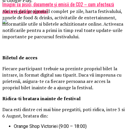
si Google Play.
Imagini cu pisici, documente și emisii de CO2 – cum afectează
stocarea datelor planeta?
Aici vei gasi programul complet pe zile, harta festivalului,
zonele de food & drinks, activitatile de entertainment,
informatiile utile si biletele achizitionate online. Activeaza
notificarile pentru a primi in timp real toate update-urile
importante pe parcursul festivalului.
Biletul de acces
Fiecare participant trebuie sa prezinte propriul bilet la
intrare, in format digital sau tiparit. Daca vii impreuna cu
prietenii, asigura-te ca fiecare persoana are acces la
propriul bilet inainte de a ajunge la festival.
Ridica-t
i br
at
ara
inainte de festival
Daca esti dintre cei mai bine pregatiti, poti ridica, intre 3 si
6 August, bratara din:
Orange Shop Victoriei (9:00 – 18:00)