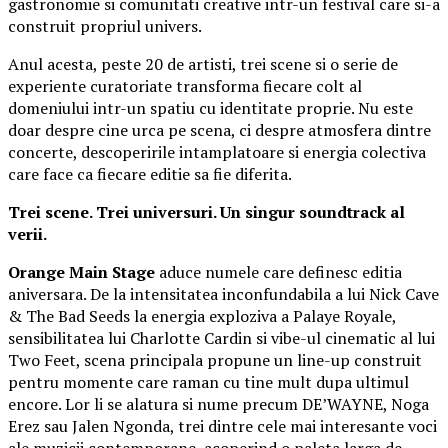
gastronomie si comunitati creative intr-un festival care si-a
construit propriul univers.
Anul acesta, peste 20 de artisti, trei scene si o serie de
experiente curatoriate transforma fiecare colt al
domeniului intr-un spatiu cu identitate proprie. Nu este
doar despre cine urca pe scena, ci despre atmosfera dintre
concerte, descoperirile intamplatoare si energia colectiva
care face ca fiecare editie sa fie diferita.
Trei scene. Trei universuri. Un singur soundtrack al
verii.
Orange Main Stage
aduce numele care definesc editia
aniversara. De la intensitatea inconfundabila a lui Nick Cave
& The Bad Seeds la energia exploziva a Palaye Royale,
sensibilitatea lui Charlotte Cardin si vibe-ul cinematic al lui
Two Feet, scena principala propune un line-up construit
pentru momente care raman cu tine mult dupa ultimul
encore. Lor li se alatura si nume precum DE’WAYNE, Noga
Erez sau Jalen Ngonda, trei dintre cele mai interesante voci
ale muzicii contemporane, acoperind o paleta larga de