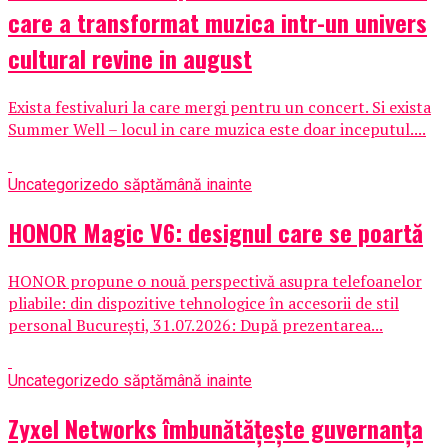
care a transformat muzica intr-un univers
cultural revine in august
Exista festivaluri la care mergi pentru un concert. Si exista
Summer Well – locul in care muzica este doar inceputul....
Uncategorized
o săptămână inainte
HONOR Magic V6: designul care se poartă
HONOR propune o nouă perspectivă asupra telefoanelor
pliabile: din dispozitive tehnologice în accesorii de stil
personal București, 31.07.2026: După prezentarea...
Uncategorized
o săptămână inainte
Zyxel Networks îmbunătățește guvernanța