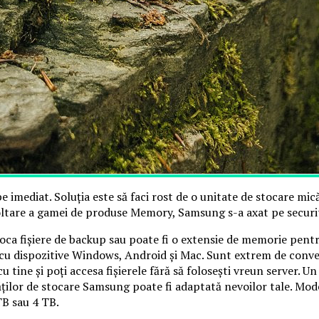
 imediat. Soluția este să faci rost de o unitate de stocare mică
oltare a gamei de produse Memory, Samsung s-a axat pe securitat
oca fișiere de backup sau poate fi o extensie de memorie pentru
cu dispozitive Windows, Android și Mac. Sunt extrem de conve
cu tine și poți accesa fișierele fără să folosești vreun server. U
ților de stocare Samsung poate fi adaptată nevoilor tale. Mode
TB sau 4 TB.