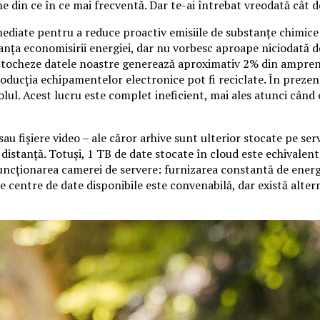
ne din ce în ce mai frecventă. Dar te-ai întrebat vreodată cât
diate pentru a reduce proactiv emisiile de substanțe chimice no
nța economisirii energiei, dar nu vorbesc aproape niciodată d
stocheze datele noastre generează aproximativ 2% din amprenta
oducția echipamentelor electronice pot fi reciclate. În prezent,
lul. Acest lucru este complet ineficient, mai ales atunci când
i sau fișiere video – ale căror arhive sunt ulterior stocate pe 
 distanță. Totuși, 1 TB de date stocate în cloud este echivalen
ncționarea camerei de servere: furnizarea constantă de energi
de centre de date disponibile este convenabilă, dar există alter