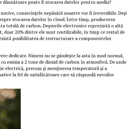
 de dăunătoare poate fi stocarea datelor pentru mediu?
cive, consecințele nepăsării noastre vor fi ireversibile. Deși
espre stocarea datelor în cloud. Între timp, producerea
 totală de carbon. Deșeurile electronice reprezintă o altă
 doar 20% dintre ele sunt reutilizabile, în timp ce restul de
 există posibilitatea de restructurare a componentelor
servere dedicate. Nimeni nu se gândește la asta în mod normal,
t cu emisia a 2 tone de dioxid de carbon în atmosferă. De unde
e electrică, precum și menținerea temperaturii și a
native la fel de satisfăcătoare care să răspundă nevoilor