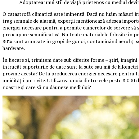
Adoptarea unui stil de viață prietenos cu mediul devi
O catastrofă climatică este iminentă. Dacă nu luăm măsuri ime
trag semnale de alarmă, experții menționează adesea importa
energiei necesare pentru a permite camerelor de servere să 
preocupare semnificativă. Nu toate materialele folosite în pr
80% sunt aruncate în gropi de gunoi, contaminând aerul și so
hardware.
În fiecare zi, trimitem date sub diferite forme – știri, imagin
întrucât suporturile de date sunt la sute sau mii de kilometri
provine acesta? De la producerea energiei necesare pentru fu
umidității potrivite. Utilizarea unuia dintre cele peste 8.000 
noastre și care să nu dăuneze mediului?