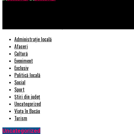
Bacau AZI
Imagini cu pisici, documente și emisii de CO2 – cum afectează s
Administrație locală
Afaceri
Cultură
Eveniment
Exclusiv
Politică locală
Social
Sport
Știri din județ
Uncategorized
Viața în Bacău
Turism
Uncategorized