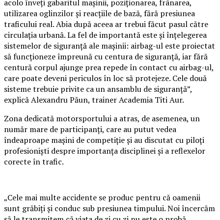
acolo înveți gabaritul mașinii, poziționarea, frânarea,
utilizarea oglinzilor și reacțiile de bază, fără presiunea
traficului real. Abia după aceea ar trebui făcut pasul către
circulația urbană. La fel de importantă este și înțelegerea
sistemelor de siguranță ale mașinii: airbag-ul este proiectat
să funcționeze împreună cu centura de siguranță, iar fără
centură corpul ajunge prea repede în contact cu airbag-ul,
care poate deveni periculos în loc să protejeze. Cele două
sisteme trebuie privite ca un ansamblu de siguranță”,
explică Alexandru Păun, trainer Academia Titi Aur.
Zona dedicată motorsportului a atras, de asemenea, un
număr mare de participanți, care au putut vedea
îndeaproape mașini de competiție și au discutat cu piloți
profesioniști despre importanța disciplinei și a reflexelor
corecte în trafic.
„Cele mai multe accidente se produc pentru că oamenii
sunt grăbiți și conduc sub presiunea timpului. Noi încercăm
să le transmitem că viața de zi cu zi nu este o probă