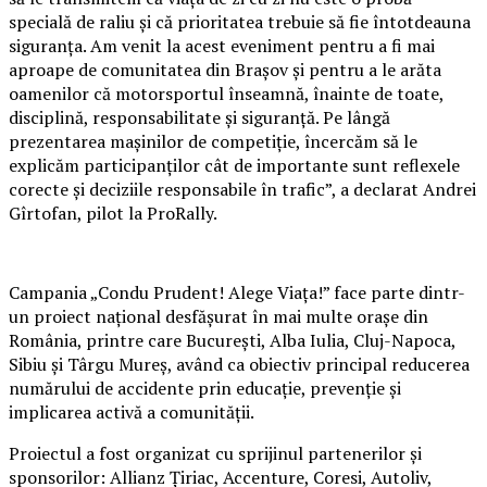
specială de raliu și că prioritatea trebuie să fie întotdeauna
siguranța. Am venit la acest eveniment pentru a fi mai
aproape de comunitatea din Brașov și pentru a le arăta
oamenilor că motorsportul înseamnă, înainte de toate,
disciplină, responsabilitate și siguranță. Pe lângă
prezentarea mașinilor de competiție, încercăm să le
explicăm participanților cât de importante sunt reflexele
corecte și deciziile responsabile în trafic”, a declarat Andrei
Gîrtofan, pilot la ProRally.
Campania „Condu Prudent! Alege Viața!” face parte dintr-
un proiect național desfășurat în mai multe orașe din
România, printre care București, Alba Iulia, Cluj-Napoca,
Sibiu și Târgu Mureș, având ca obiectiv principal reducerea
numărului de accidente prin educație, prevenție și
implicarea activă a comunității.
Proiectul a fost organizat cu sprijinul partenerilor și
sponsorilor: Allianz Țiriac, Accenture, Coresi, Autoliv,