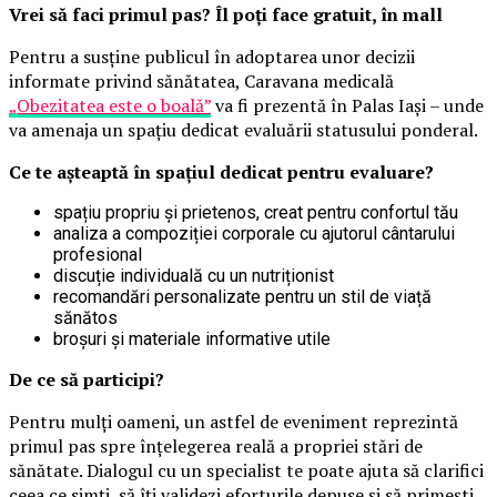
Vrei să faci primul pas? Îl poți face gratuit, în mall
Pentru a susține publicul în adoptarea unor decizii
informate privind sănătatea, Caravana medicală
„Obezitatea este o boală”
va fi prezentă în Palas Iași – unde
va amenaja un spațiu dedicat evaluării statusului ponderal.
Ce te așteaptă în spațiul dedicat pentru evaluare?
spațiu propriu și prietenos, creat pentru confortul tău
analiza a compoziției corporale cu ajutorul cântarului
profesional
discuție individuală cu un nutriționist
recomandări personalizate pentru un stil de viață
sănătos
broșuri și materiale informative utile
De ce să participi?
Pentru mulți oameni, un astfel de eveniment reprezintă
primul pas spre înțelegerea reală a propriei stări de
sănătate. Dialogul cu un specialist te poate ajuta să clarifici
ceea ce simți, să îți validezi eforturile depuse și să primești