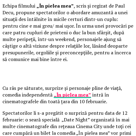
Echipa filmului
„În pielea mea”
, scris și regizat de Paul
Decu, propune spectatorilor o abordare amuzantă a unei
situații des întâlnite în micile certuri dintr-un cuplu:
pentru cine e mai greu/ mai ușor. În urma unei provocări pe
care patru cupluri de prieteni o duc la bun sfârșit, după
multe peripeții, într-un weekend, personajele ajung să
câștige o altă viziune despre relațiile lor, lăsând deoparte
presupunerile, orgoliile și preconcepțiile, pentru a încerca
să comunice mai bine între ei.
Cu râs pe săturate, surprize și personaje pline de viață,
comedia independentă
„În pielea mea”
intră în
cinematografele din toată țara din 10 februarie.
Spectatorilor li s-a pregătit o surpriză pentru data de 12
februarie: o seară specială „Date Night” organizată în mai
multe cinematografe din rețeaua Cinema City unde toți cei
care cumpără un bilet la comedia „În pielea mea” vor primi