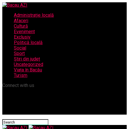
Administrație locală
Afaceri
Cultură
Eveniment
Exclusiv
Politică locală
Social
Sport
Știri din județ
Uncategorized
Viața în Bacău
Turism
Connect with us