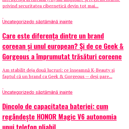
privind securitatea cibernetică devin tot mai...
Uncategorized
o săptămână inainte
Care este diferența dintre un brand
coreean și unul european? Și de ce Geek &
Gorgeous a împrumutat trăsături coreene
Am stabilit deja două lucruri: ce înseamnă K-Beauty și
faptul că un brand ca Geek & Gorgeous — deși pare...
Uncategorized
o săptămână inainte
Dincolo de capacitatea bateriei: cum
regândește HONOR Magic V6 autonomia
unui telefon pliabil