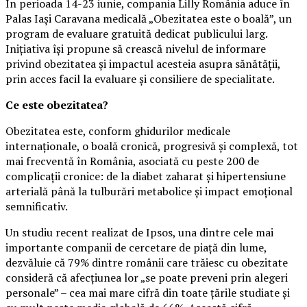
În perioada 14-23 iunie, compania Lilly România aduce în
Palas Iași Caravana medicală „Obezitatea este o boală”, un
program de evaluare gratuită dedicat publicului larg.
Inițiativa își propune să crească nivelul de informare
privind obezitatea și impactul acesteia asupra sănătății,
prin acces facil la evaluare și consiliere de specialitate.
Ce este obezitatea?
Obezitatea este, conform ghidurilor medicale
internaționale, o boală cronică, progresivă și complexă, tot
mai frecventă în România, asociată cu peste 200 de
complicații cronice: de la diabet zaharat și hipertensiune
arterială până la tulburări metabolice și impact emoțional
semnificativ.
Un studiu recent realizat de Ipsos, una dintre cele mai
importante companii de cercetare de piață din lume,
dezvăluie că 79% dintre românii care trăiesc cu obezitate
consideră că afecțiunea lor „se poate preveni prin alegeri
personale” – cea mai mare cifră din toate țările studiate și