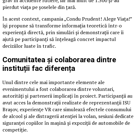
grav în accidente rutiere, iar mai mult de 1.300 și-au
pierdut viața pe șoselele din țară.
În acest context, campania „Condu Prudent! Alege Viața!”
își propune să transforme informația teoretică într-o
experiență directă, prin simulări și demonstrații care îi
ajută pe participanți să înțeleagă concret impactul
deciziilor luate în trafic.
Comunitatea și colaborarea dintre
instituții fac diferența
Unul dintre cele mai importante elemente ale
evenimentului a fost colaborarea dintre voluntari,
autorități și partenerii implicați în proiect. Participanții au
avut acces la demonstrații realizate de reprezentanții ISU
Brașov, experiențe VR care simulează efectele consumului
de alcool și ale distragerii atenției la volan, sesiuni dedicate
siguranței copiilor în mașină și expoziții de automobile de
competiție.