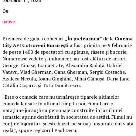
februarie 11, 2026
De
native
Premiera de gală a comediei
„În pielea mea”
de la
Cinema
City AFI Cotroceni București
a fost primită pe 9 februarie
de peste 1400 de spectatori cu aplauze, râsete și bucurie.
Numeroase vedete și influenceri au fost alături de actorii
George Tănase, Ioana State, Alexandra Răduță, Gabriel
Vatavu, Vlad Gherman, Oana Gherman, Sergiu Costache,
Azaleea Necula, Ioana Ginghină, Mihai Găinușă, Daria Jane,
Cătălin Coșarcă și Toto Dumitrescu.
„Este o comedie care nu urmărește tiparele ultimelor
comedii lansate în ultimul timp la noi. Filmul are o
narațiune jucăușă cu personaje construite în jurul unei
tematici aprins dezbătută în societatea de astăzi. Filmul nu
conține înjurături și este bazat pe situații inspirate din viața
reală.”, spune regizorul Paul Decu.