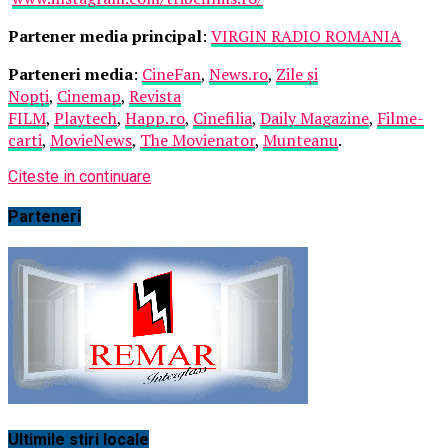
Partener media principal
:
VIRGIN RADIO ROMANIA
Parteneri media
:
CineFan
,
News.ro
,
Zile și
Nopți
,
Cinemap
,
Revista
FILM
,
Playtech
,
Happ.ro
,
Cinefilia
,
Daily Magazine
,
Filme-
carti
,
MovieNews
,
The Movienator
,
Munteanu
.
Citeste in continuare
Parteneri
Ultimile stiri locale