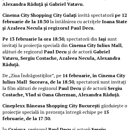
Alexandra Răduță și Gabriel Vatavu.
Cinema City Shopping City Galați
invită spectatorii
pe 12
februarie de la 18:30
la întâlnirea cu actrițele
Ioana State
și Azaleea Necula și regizorul Paul Decu.
Pe 13 februarie la ora 18:30
, spectatorii din
Iași
sunt
invitați la proiecția specială din
Cinema City Iulius Mall
,
alături de regizorul
Paul Decu
și de actorii
Gabriel
Vatavu, Sergiu Costache, Azaleea Necula, Alexandra
Răduță.
De „Ziua Îndrăgostiților”, pe
14 februarie, în Cinema City
Iulius Mall Suceava, de la 18:30
, spectatorii sunt invitați
la film alături de regizorul
Paul Decu
și de actorii
Sergiu
Costache, Vlad si Oana Gherman, Alexandra Răduță.
Cineplexx Băneasa Shopping City București
găzduiește o
proiecție specială în prezența întregii echipe pe
15
februarie, de la 17:30.
În
Craiova
, regizorul
Paul Decu
și actorii
Sergiu