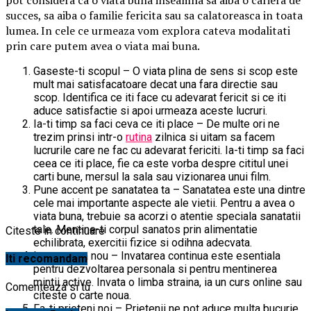
succes, sa aiba o familie fericita sau sa calatoreasca in toata
lumea. In cele ce urmeaza vom explora cateva modalitati
prin care putem avea o viata mai buna.
Gaseste-ti scopul – O viata plina de sens si scop este
mult mai satisfacatoare decat una fara directie sau
scop. Identifica ce iti face cu adevarat fericit si ce iti
aduce satisfactie si apoi urmeaza aceste lucruri.
Ia-ti timp sa faci ceva ce iti place – De multe ori ne
trezim prinsi intr-o
rutina
zilnica si uitam sa facem
lucrurile care ne fac cu adevarat fericiti. Ia-ti timp sa faci
ceea ce iti place, fie ca este vorba despre cititul unei
carti bune, mersul la sala sau vizionarea unui film.
Pune accent pe sanatatea ta – Sanatatea este una dintre
cele mai importante aspecte ale vietii. Pentru a avea o
viata buna, trebuie sa acorzi o atentie speciala sanatatii
tale. Mentine-ti corpul sanatos prin alimentatie
Citeste in continuare
echilibrata, exercitii fizice si odihna adecvata.
Invata ceva nou – Invatarea continua este esentiala
Iti recomandam
pentru dezvoltarea personala si pentru mentinerea
mintii active. Invata o limba straina, ia un curs online sau
Comenteaza si tu
citeste o carte noua.
Fa-ti prieteni noi – Prietenii ne pot aduce multa bucurie