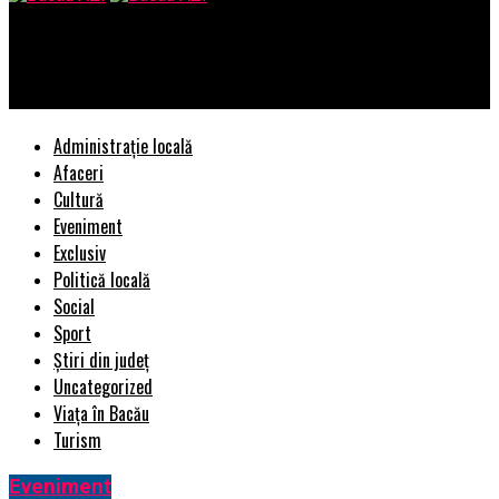
Bacau AZI
Cum poti avea o viata mai buna
Administrație locală
Afaceri
Cultură
Eveniment
Exclusiv
Politică locală
Social
Sport
Știri din județ
Uncategorized
Viața în Bacău
Turism
Eveniment