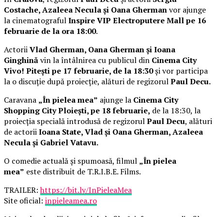
Costache, Azaleea Necula și Oana Gherman
vor ajunge
la cinematograful
Inspire VIP Electroputere Mall pe 16
februarie de la ora 18:00
.
Actorii
Vlad Gherman, Oana Gherman și Ioana
Ginghină
vin la întâlnirea cu publicul din
Cinema City
Vivo! Pitești pe 17 februarie, de la 18:30
și vor participa
la o discuție după proiecție, alături de regizorul
Paul Decu.
Caravana
„În pielea mea”
ajunge la
Cinema City
Shopping City Ploiești, pe 18 februarie,
de la 18:30, la
proiecția specială introdusă de regizorul
Paul Decu
, alături
de actorii
Ioana State, Vlad și Oana Gherman, Azaleea
Necula și Gabriel Vatavu.
O comedie actuală și spumoasă, filmul
„În pielea
mea”
este distribuit de T.R.I.B.E. Films.
TRAILER:
https://bit.ly/InPieleaMea
Site oficial:
inpieleamea.ro