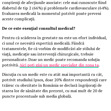
conștienți de afecțiunile asociate: cele mai cunoscute fiind
diabetul de tip 2 (66%) și problemele cardiovasculare (64%).
Evaluarea medicală la momentul potrivit poate preveni
aceste complicații.
De ce este esențial consultul medical?
Pentru că scăderea în greutate nu este un efort individual,
ci unul ce necesită expertiză medicală. Fiindcă
tratamentele, fie că vorbim de modificări ale stilului de
viață, medicație sau intervenții chirurgicale, trebuie
personalizate. Doar un medic poate recomanda soluția
potrivită.
Aici poți găsi un medic specialist din zona ta
.
Discuția cu un medic este cu atât mai importantă cu cât,
potrivit studiului Ipsos, doar 20% dintre respondenții care
trăiesc cu obezitate în România se declară îngrijorați de
starea lor de sănătate din prezent, cu mai mult de 20 de
puncte procentuale sub media globală.