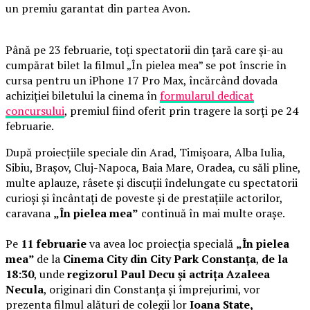
un premiu garantat din partea Avon.
Până pe 23 februarie, toți spectatorii din țară care și-au
cumpărat bilet la filmul „În pielea mea” se pot înscrie în
cursa pentru un iPhone 17 Pro Max, încărcând dovada
achiziției biletului la cinema în
formularul dedicat
concursului
, premiul fiind oferit prin tragere la sorți pe 24
februarie.
După proiecțiile speciale din Arad, Timișoara, Alba Iulia,
Sibiu, Brașov, Cluj-Napoca, Baia Mare, Oradea, cu săli pline,
multe aplauze, râsete și discuții îndelungate cu spectatorii
curioși și încântați de poveste și de prestațiile actorilor,
caravana
„În pielea mea”
continuă în mai multe orașe.
Pe
11 februarie
va avea loc proiecția specială
„În pielea
mea”
de la
Cinema City din City Park Constanța
,
de la
18:30
, unde
regizorul Paul Decu și actrița Azaleea
Necula
, originari din Constanța și împrejurimi, vor
prezenta filmul alături de colegii lor
Ioana State,