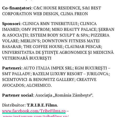
Co-finanțatori:
C&C HOUSE RESIDENCE, S&I BEST
CORPORATION WEB DESIGN, CLIMA FREON
Sponsori
: CLINICA RMN TINERETULUI; CLINICA
IMAMED; OMV PETROM; MIKO BEAUTY PALACE; ȘERBAN
& ASOCIAȚII; ESTEEM BODY SCULPT & SPA; PIZZERIA
VOLARE; MERLIN’S; DOWNTOWN FITNESS MATEI
BASARAB; THE COFFEE HOUSE; CLAUMAR PESCAR;
UNIVERSITATEA DE ȘTIINȚE AGRONOMICE ȘI MEDICINĂ
VETERINARĂ BUCUREȘTI
Parteneri
: AUTO ITALIA IMPEX SRL; KGM BUCUREȘTI –
SMT PALLADY; RAZELM LUXURY RESORT – JURILOVCA;
SCEMTOVICI & BENOWITZ GALLERY; CREATIVE
AVOCADOS; ALCHEMICO.
Partener social
: Asociația „România Zâmbește”.
Distribuitor:
T.R.I.B.E. Films
.
www.facebook.com/TribeFilms.ro
–
www.instagram.com/tribefilms.ro/