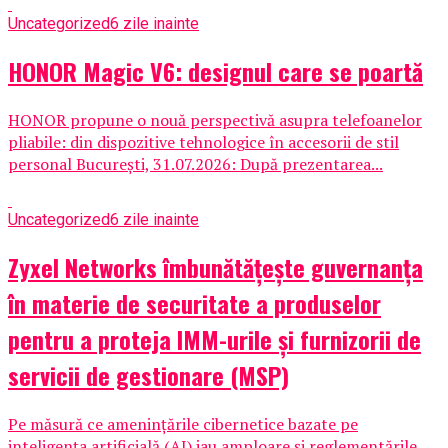
Uncategorized
6 zile inainte
HONOR Magic V6: designul care se poartă
HONOR propune o nouă perspectivă asupra telefoanelor
pliabile: din dispozitive tehnologice în accesorii de stil
personal București, 31.07.2026: După prezentarea...
Uncategorized
6 zile inainte
Zyxel Networks îmbunătățește guvernanța
în materie de securitate a produselor
pentru a proteja IMM-urile și furnizorii de
servicii de gestionare (MSP)
Pe măsură ce amenințările cibernetice bazate pe
inteligența artificială (AI) iau amploare și reglementările