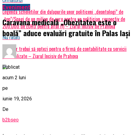
Urmatorul
Eveniment
Legenda scheletilor din dulapurile unor politiceni „deontologi” de
„top”/Spagi de un milion de euro pentru un politician, respectiv de
Caravana medicală „Obezitatea este o
200.000 de EURO pentru altul (I) – Ziarul Incisiv de Prahova
boală” aduce evaluări gratuite în Palas Iași
Nu ratati
De ce ar trebui să optezi pentru o firmă de contabilitate cu servicii
personalizate – Ziarul Incisiv de Prahova
Publicat
acum 2 luni
pe
iunie 19, 2026
De
b2bseo