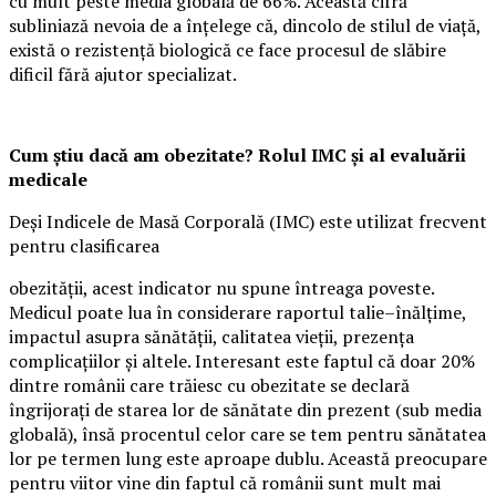
cu mult peste media globală de 66%. Această cifră
subliniază nevoia de a înțelege că, dincolo de stilul de viață,
există o rezistență biologică ce face procesul de slăbire
dificil fără ajutor specializat.
Cum știu dacă am obezitate? Rolul IMC și al evaluării
medicale
Deși Indicele de Masă Corporală (IMC) este utilizat frecvent
pentru clasificarea
obezității, acest indicator nu spune întreaga poveste.
Medicul poate lua în considerare raportul talie–înălțime,
impactul asupra sănătății, calitatea vieții, prezența
complicațiilor și altele. Interesant este faptul că doar 20%
dintre românii care trăiesc cu obezitate se declară
îngrijorați de starea lor de sănătate din prezent (sub media
globală), însă procentul celor care se tem pentru sănătatea
lor pe termen lung este aproape dublu. Această preocupare
pentru viitor vine din faptul că românii sunt mult mai