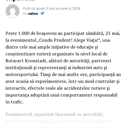
procesele verbale de predare-primire a parchetului. Mai
Publicat
acum 2 luni
pe
iunie 6, 2026
mult decât atât S.C. Havin Forest S.R.L., care a fost
De
native
autorizată să exploateze în perioada mai – iunie 2015,
partida menţionată mai sus, a fost sancţionată
contravenţional pentru tăiere ilegală de arbori, cu
Peste 1.000 de brașoveni au participat sâmbătă, 23 mai,
ocazia unui control efectuat de mine personal. Din ce
la evenimentul „Condu Prudent! Alege Viața!”, una
îmi aduc aminte a fost vorba de circa 13 cioate
dintre cele mai ample inițiative de educație și
identificate ca provenind din tăierea ilegală.
conștientizare rutieră organizate la nivel local de
Rotaract Kronstadt, alături de autorități, parteneri
Acest fapt dovedeşte clar modul de lucru preferenţial
instituționali și reprezentanți ai industriei auto și
Cum știu dacă am obezitate? Rolul IMC și al
privind constituirea şi licitarea partizilor în vederea
motorsportului. Timp de mai multe ore, participanții au
evaluării medicale
exploatării.
avut ocazia să experimenteze, într-un mod controlat și
interactiv, efectele reale ale accidentelor rutiere și
Deși Indicele de Masă Corporală (IMC) este utilizat
Din discuţiile purtate cu numitul Toma Mihail, unul
importanța adoptării unui comportament responsabil
frecvent pentru clasificarea
dintre reprezentanţii legali ai restaurantului care
în trafic.
funcţionează la „Paralela 45”, am înţeles că numitul
obezității, acest indicator nu spune întreaga poveste.
Oseacă Crinu actual şef al Ocolului Silvic Câmpina, în
Evenimentul, organizat împreună cu autorități,
Medicul poate lua în considerare raportul talie–
urma cu aproximativ doi-trei ani, a pretins şi primit
parteneri instituționali și reprezentanți ai industriei
înălțime, impactul asupra sănătății, calitatea vieții,
suma de 4000 euro pentru încadrarea pe post a unui
automotive și motorsportului, a avut ca obiectiv