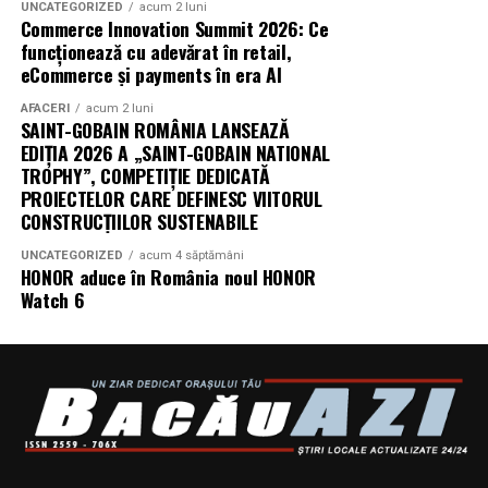
UNCATEGORIZED
acum 2 luni
Commerce Innovation Summit 2026: Ce
„În Pielea Mea”
este un film produs de: CB MOTION
funcționează cu adevărat în retail,
PICTURES.
eCommerce și payments în era AI
AFACERI
acum 2 luni
Producător asociat: MAGNETIC MEDIA PRODUCTIONS
SAINT-GOBAIN ROMÂNIA LANSEAZĂ
EDIȚIA 2026 A „SAINT-GOBAIN NATIONAL
Producător: Claudiu Boboc
TROPHY”, COMPETIȚIE DEDICATĂ
PROIECTELOR CARE DEFINESC VIITORUL
Producător executiv: Adela Mara
CONSTRUCȚIILOR SUSTENABILE
Manager producție: Iulia Cezara Roșu
UNCATEGORIZED
acum 4 săptămâni
HONOR aduce în România noul HONOR
Watch 6
Casting: ELEPHANT MEDIA
Realizat cu sprijinul:
Co-finanțatori:
C&C HOUSE RESIDENCE, S&I BEST
CORPORATION WEB DESIGN, CLIMA FREON
Sponsori
: CLINICA RMN TINERETULUI; CLINICA