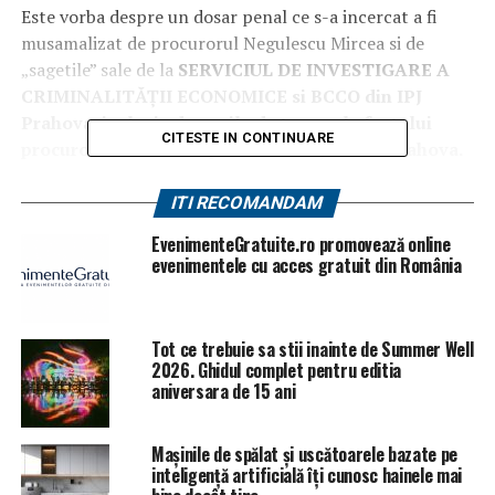
Este vorba despre un dosar penal ce s-a incercat a fi
musamalizat de procurorul Negulescu Mircea si de
„sagetile” sale de la
SERVICIUL DE INVESTIGARE A
CRIMINALITĂŢII ECONOMICE si BCCO din IPJ
Prahova, inclusiv de cozile de topor ale fostului
CITESTE IN CONTINUARE
procuror din anumite parchete din judetul Prahova.
Facem doar precizarea ca, in acest dosar penal
ITI RECOMANDAM
privind mafia lemnului, au fost multe „personaje”
EvenimenteGratuite.ro promovează online
din cercul de prieteni ai fostului procuror
evenimentele cu acces gratuit din România
„Portocala” care au luat „spagi de spagi” („bani de
bani”).
Tot ce trebuie sa stii inainte de Summer Well
Ziarul Insisiv de Prahova va dezvalui toate aceste
2026. Ghidul complet pentru editia
increngaturi si va publiza toate documentele
aniversara de 15 ani
efectuate de organele de cercetare penala, inclusiv
cu stenograme si inregistari audio/video obtinute
Mașinile de spălat și uscătoarele bazate pe
oficial, prin mandat.
inteligență artificială îți cunosc hainele mai