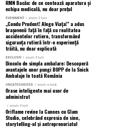
Caravana
„În pielea mea”
ajunge la
Cinema City
RMN Bacău: de ce contează aparatura și
Sursa articol:
BVON.ro
Shopping City Ploiești, pe 18 februarie,
de la 18:30, la
echipa medicală, nu doar prețul
proiecția specială introdusă de regizorul
Paul Decu
,
EVENIMENT
acum 2 luni
alături de actorii
Ioana State, Vlad și Oana Gherman,
„Condu Prudent! Alege Viața!” a adus
Azaleea Necula și Gabriel Vatavu.
brașovenii față în față cu realitatea
accidentelor rutiere, transformând
O comedie actuală și spumoasă, filmul
„În pielea
siguranța rutieră într-o experiență
trăită, nu doar explicată
mea”
este distribuit de T.R.I.B.E. Films.
EXCLUSIV
acum 3 luni
TRAILER:
https://bit.ly/InPieleaMea
Dincolo de simpla ambalare: Descoperă
Site oficial:
inpieleamea.ro
avantajele unor pungi BOPP de la Snick
Ambalaje în toată România
Mai multe detalii, imagini de la filmări, fragmente din
UNCATEGORIZED
acum o lună
film, declarații din partea actorilor și informații despre
Orase inteligente mai usor de
concursuri sunt disponibile pe paginile social media ale
administrat
filmului de
Facebook
,
Instagram
,
TikTok
.
acum 3 luni
Oriflame revine la Cannes cu Glam
Adrian Pădurețu semnează imaginea filmului. De sunet
Studio, celebrând expresia de sine,
s-a ocupat Bogdan Ivanovici, de scenografie Anca
storytelling-ul și antreprenoriatul
Miron, iar de costume Francisca Vass.