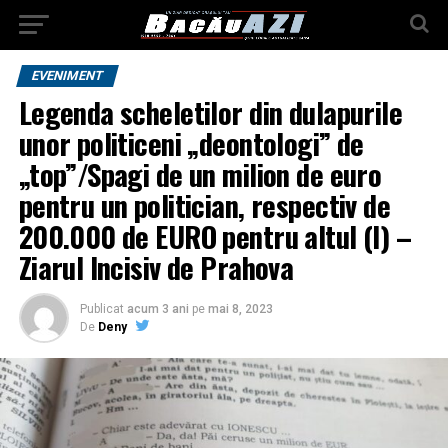
EVENIMENT
Legenda scheletilor din dulapurile
unor politiceni „deontologi” de
„top”/Spagi de un milion de euro
pentru un politician, respectiv de
200.000 de EURO pentru altul (I) –
Ziarul Incisiv de Prahova
Publicat
acum 3 ani
pe
mai 8, 2023
De
Deny