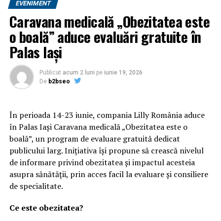
EVENIMENT
Caravana medicală „Obezitatea este
o boală” aduce evaluări gratuite în
Palas Iași
Publicat
acum 2 luni
pe
iunie 19, 2026
De
b2bseo
„Am lucrat în calitate de muncitor silvicultor, pădurar,
În perioada 14-23 iunie, compania Lilly România aduce
pepinierist, maistru de vânătoare, şi responsabil pază şi
în Palas Iași Caravana medicală „Obezitatea este o
protecţie, în cadrul Ocolului Silvic Sinaia în perioada
boală”, un program de evaluare gratuită dedicat
04.08.1986-08.03.2006. Din data de 09.03.2006 lucrez în
publicului larg. Inițiativa își propune să crească nivelul
calitate inspector silvic în cadrul Inspectoratului
de informare privind obezitatea și impactul acesteia
Teritorial de Regim Silvic şi de Vânătoare Ploieşti, actual
asupra sănătății, prin acces facil la evaluare și consiliere
Comisariat de Regim Silvic şi Cinegetic Ploieşti.
de specialitate.
Ce este obezitatea?