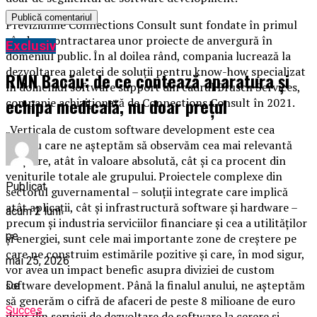
Previziunile Connections Consult sunt fondate în primul
rând pe contractarea unor proiecte de anvergură în
Exclusiv
domeniul public. În al doilea rând, compania lucrează la
dezvoltarea paletei de soluții pentru know-how specializat
RMN Bacău: de ce contează aparatura și
în domeniul software support din cadrul Brusch Services,
echipa medicală, nu doar prețul
companie achiziționată de Connections Consult în 2021.
„Verticala de custom software development este cea
pentru care ne așteptăm să observăm cea mai relevantă
creștere, atât în valoare absolută, cât și ca procent din
veniturile totale ale grupului. Proiectele complexe din
Publicat
sectorul guvernamental – soluții integrate care implică
atât aplicații, cât și infrastructură software și hardware –
acum 2 luni
precum și industria serviciilor financiare și cea a utilităților
pe
și energiei, sunt cele mai importante zone de creștere pe
care ne construim estimările pozitive și care, în mod sigur,
mai 25, 2026
vor avea un impact benefic asupra diviziei de custom
software development. Până la finalul anului, ne așteptăm
De
să generăm o cifră de afaceri de peste 8 milioane de euro
Succes
doar din servicii de dezvoltare de software la cerere și