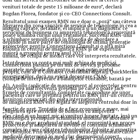
venituri totale de peste 15 milioane de euro”, declară
Bogdan Florea, fondator și co-CEO Connections Consult.
Rezultatul unui examen RMN nu e doar o „poză” sau câteva
Migrarea din zona vânzării de servicii de tehnologie în cea a
imagini captate, detaliate, el implică și un diagnostic ce
serviciilor de business cu amprentă tehnologică reprezintă
poate schimba cursul unui tratament. Succesul RMN-ului
o schimbare semnificativă în filosofia de abordare a
depinde în mare parte de tehnologia de ultimă generație
proiectelor pentru Connections Consult și o altă miză
folosită în centrul de imagistică RMN și de expertiza
majoră a grupului pentru anul 2023.
umană, de echipa de medici care vor interpreta rezultatele.
Întotdeauna va conta mai mult echipa de medici și
Connections pariază pe un mix de servicii și produse
aparatele medicale din centru și mai puțin prețul
proprii, cum ar fi Contabot (contabilul digital), QuickMerlin
investigațiilor, dacă nu există decontare CNAS.
(soluția de interpretare a balanțelor contabile, bazată pe
AI), Apollo (aplicație de management al proiectelor pentru
Poate cea mai frecventă greșeală pe care o poate face
firmele de consultanță), completate cu produse ale unor
pacientul care se prezintă pentru un RMN într-un centru
furnizori consacrați din piața internațională.
de imagistică RMN este legată de alegerea centrului doar în
funcție de preț. Tentația de a face economie e mare, mai
„Migrarea spre serviciile de business cu amprentă
ales când ai un buget mic și venituri lunare limitate, însă un
tehnologică presupune schimbarea modului de abordare a
RMN nu e doar produsul standard, el reprezintă un proces
proiectelor și adaptarea la nevoile în continuă schimbare
complex în care calitatea tehnologiilor folosite și expertiza
ale clienților. Prin adoptarea unei strategii orientate către
medicală determină în mod clar diagnosticul corect.
clienți și către obiectivele lor de afaceri, Connections vine