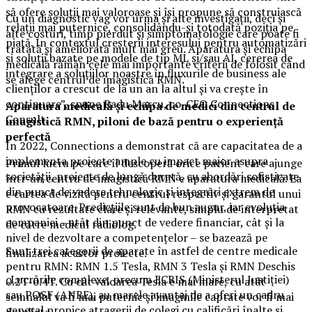
să ofere soluții mai valoroase și își propune să construiască
Cu un diagnostic vag vor urma și alte investigații, deci și
relații mai puternice, consolidându-și totodată poziția pe
alte costuri, timp pierdut și simptomatologie care poate fi
piață. În contextul creșterii interesului pentru automatizări
tratată și ameliorată mult mai greu. Aparatura și echipa
și soluții bazate pe modele de tip ML și/sau AI, cererea de
medicală rămân cele mai importante criterii de folosit când
integrare a soluțiilor noastre în fluxurile de business ale
se alege centrul de imagistică RMN.
clienților a crescut de la un an la altul și va crește în
continuare”, spune Radu Marcu, co-CEO Connections
Aparatura medicală și echipa de medici din centrul de
Consult.
imagistică RMN, piloni de bază pentru o experiență
perfectă
În 2022, Connections a demonstrat că are capacitatea de a
implementa proiecte ample cu impact major asupra
Primul lucru pe care îl descoperă orice pacient care ajunge
societății, proiecte de lungă durată, cu abordări sofisticate
într-un centru de imagistică RMN e aparatura medicală. Ea
din punct de vedere tehnologic și integrări extrem de
e cartea de vizită pentru centrul respectiv și garantul unui
provocatoare. Predicțiile sunt de bun augur, iar evoluția
RMN cu rezultate clare și relevante, simplu de interpretat
companiei – atât din punct de vedere financiar, cât și la
de către medicul radiolog.
nivel de dezvoltare a competențelor – se bazează pe
Sunt trei categorii de aparate în astfel de centre medicale
finalizarea acestor proiecte.
pentru RMN: RMN 1.5 Tesla, RMN 3 Tesla și RMN Deschis
„Lucrările complexe, precum ECRIS (Ministerul Justiției)
0.2T-0.4T. Cu cât valoarea Tesla e mai mare, cu atât
sau POSF (ANRE), au marele avantaj de a oferi un cadru
semnalul va fi mai puternic și imaginile captate vor fi mai
general propice atragerii de colegi cu calificări înalte și
detaliate.