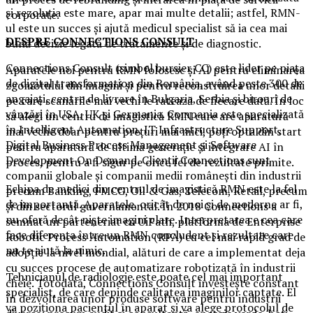
și rezoluția este mare, apar mai multe detalii; astfel, RMN-
corporate.
ul este un succes și ajută medicul specialist să ia cea mai
DESPRE CONNECTIONS CONSULT
bună decizie legată de tratamente și de diagnostic.
Connections Consult (simbol bursier CC) este lider pe piața
Aparatele noi pentru RMN folosesc și AI pentru eliminarea
de digital transformation din România, având peste 300 de
zgomotului din imagini și pentru reconstruirea unor detalii
angajați, centre de livrare în Bulgaria, Serbia și birouri de
pe care scanările mai vechi le ratează de fiecare dată. În loc
vânzări în USA, UK și Germania. Compania este specializată
să alegi un centru de imagistică RMN care are aparatură
în Intelligent Automation, IT Infrastructure Support,
mai veche doar pentru prețuri mai mici, poți opta din start
Digital Business Process Management și Software
pentru aparatură de ultimă generație și integrare AI în
Development On Demand. Clienții Connections sunt
proces, pentru a fi sigur pe orice fel de rezultate primite.
companii globale și companii medii românești din industrii
Echipa de medici din centrul de imagistică RMN este la fel
precum Banking, FMCG, Oil & Gas, Telecom, Retail, precum
de importantă. Aparatele, oricât de noi și de moderne ar fi,
și din sectorul guvernamental. În 2018 Connections a
nu oferă decât niște imagini clare. Interpretarea e cea care
semnat un parteneriat cu UiPath, platforma de Enterprise
face diferența între un RMN concludent și rezultate care
Robotic Process Automation (RPA) cu cel mai rapid grad de
nu te ajută la nimic.
adopție la nivel mondial, alături de care a implementat deja
cu succes procese de automatizare robotizată în industrii
Tehnicianul de radiologie este poate cel mai important
cheie. Totodată, Connections Consult investește constant
specialist, de care depinde calitatea imaginilor captate. El
în dezvoltarea unor produse software pentru industrii
va poziționa pacientul în aparat și va alege protocolul de