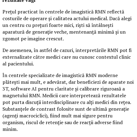
Prețul practicat în centrele de imagistică RMN reflectă
costurile de operare și calitatea actului medical. Dacă alegi
un centru cu prețuri foarte mici, riști să întâlnești
aparatură de generație veche, mentenanță minimă și un
zgomot pe imagine crescut.
De asemenea, în astfel de cazuri, interpretările RMN pot fi
externalizate către medici care nu cunosc contextul clinic
al pacientului.
În centrele specializate de imagistică RMN moderne
plătești mai mult, e adevărat, dar beneficiezi de aparate noi
3T, software AI pentru claritate și calibrare riguroasă a
magnetului RMN. Medicii care interpretează rezultatele
pot purta discuții interdisciplinare cu alți medici din rețea.
Substanțele de contrast folosite sunt de ultimă generație
(agenți macrociclici), fiind mult mai sigure pentru
organism, riscul de retenție sau de reacții adverse fiind
minim.