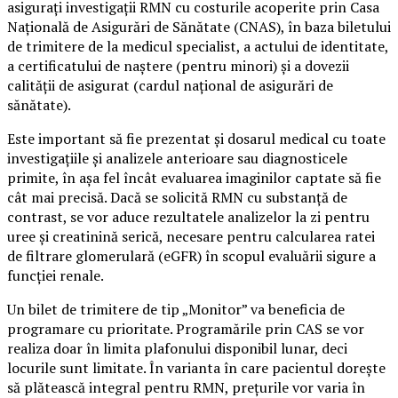
asigurați investigații RMN cu costurile acoperite prin Casa
Națională de Asigurări de Sănătate (CNAS), în baza biletului
de trimitere de la medicul specialist, a actului de identitate,
a certificatului de naștere (pentru minori) și a dovezii
calității de asigurat (cardul național de asigurări de
sănătate).
Este important să fie prezentat și dosarul medical cu toate
investigațiile și analizele anterioare sau diagnosticele
primite, în așa fel încât evaluarea imaginilor captate să fie
cât mai precisă. Dacă se solicită RMN cu substanță de
contrast, se vor aduce rezultatele analizelor la zi pentru
uree și creatinină serică, necesare pentru calcularea ratei
de filtrare glomerulară (eGFR) în scopul evaluării sigure a
funcției renale.
Un bilet de trimitere de tip „Monitor” va beneficia de
programare cu prioritate. Programările prin CAS se vor
realiza doar în limita plafonului disponibil lunar, deci
locurile sunt limitate. În varianta în care pacientul dorește
să plătească integral pentru RMN, prețurile vor varia în