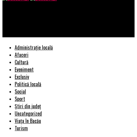
Bacau AZI
Connections Consult estimeaza venituri de peste 15 milioane
de euro in 2023
Administrație locală
Afaceri
Cultură
Eveniment
Exclusiv
Politică locală
Social
Sport
Știri din județ
Uncategorized
Viața în Bacău
Turism