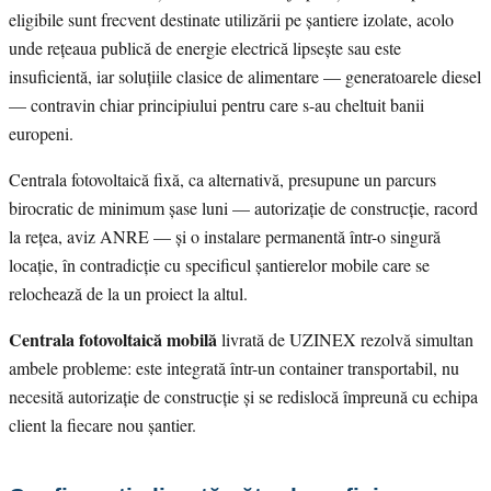
eligibile sunt frecvent destinate utilizării pe șantiere izolate, acolo
unde rețeaua publică de energie electrică lipsește sau este
insuficientă, iar soluțiile clasice de alimentare — generatoarele diesel
— contravin chiar principiului pentru care s-au cheltuit banii
europeni.
Centrala fotovoltaică fixă, ca alternativă, presupune un parcurs
birocratic de minimum șase luni — autorizație de construcție, racord
la rețea, aviz ANRE — și o instalare permanentă într-o singură
locație, în contradicție cu specificul șantierelor mobile care se
relochează de la un proiect la altul.
Centrala fotovoltaică mobilă
livrată de UZINEX rezolvă simultan
ambele probleme: este integrată într-un container transportabil, nu
necesită autorizație de construcție și se redislocă împreună cu echipa
client la fiecare nou șantier.