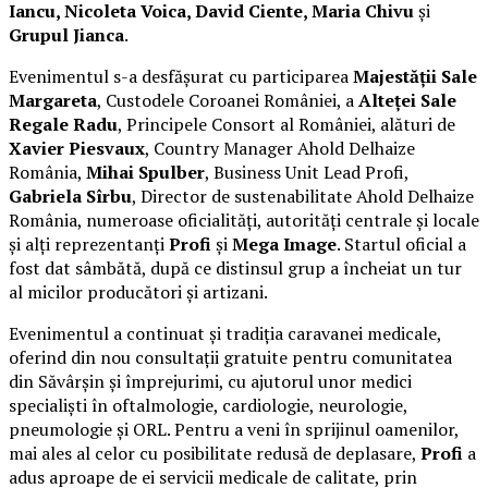
Iancu, Nicoleta Voica, David Ciente, Maria Chivu
și
Grupul Jianca
.
Evenimentul s-a desfășurat cu participarea
Majestății Sale
Margareta
, Custodele Coroanei României, a
Alteței Sale
Regale Radu
, Principele Consort al României, alături de
Xavier Piesvaux
, Country Manager Ahold Delhaize
România,
Mihai Spulber
, Business Unit Lead Profi,
Gabriela Sîrbu
, Director de sustenabilitate Ahold Delhaize
România, numeroase oficialități, autorități centrale și locale
și alți reprezentanți
Profi
și
Mega Image
. Startul oficial a
fost dat sâmbătă, după ce distinsul grup a încheiat un tur
al micilor producători și artizani.
Evenimentul a continuat și tradiția caravanei medicale,
oferind din nou consultații gratuite pentru comunitatea
din Săvârșin și împrejurimi, cu ajutorul unor medici
specialiști în oftalmologie, cardiologie, neurologie,
pneumologie și ORL. Pentru a veni în sprijinul oamenilor,
mai ales al celor cu posibilitate redusă de deplasare,
Profi
a
adus aproape de ei servicii medicale de calitate, prin