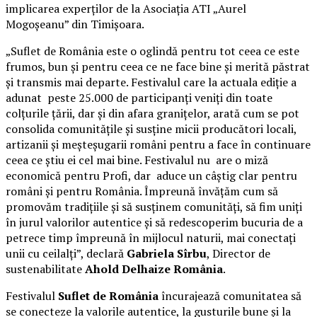
implicarea experților de la Asociația ATI „Aurel
Mogoșeanu” din Timișoara.
„Suflet de România este o oglindă pentru tot ceea ce este
frumos, bun și pentru ceea ce ne face bine și merită păstrat
și transmis mai departe. Festivalul care la actuala ediție a
adunat peste 25.000 de participanți veniți din toate
colțurile țării, dar și din afara granițelor, arată cum se pot
consolida comunitățile și susține micii producători locali,
artizanii și meșteșugarii români pentru a face în continuare
ceea ce știu ei cel mai bine. Festivalul nu are o miză
economică pentru Profi, dar aduce un câștig clar pentru
români și pentru România. Împreună învățăm cum să
promovăm tradițiile și să susținem comunități, să fim uniți
în jurul valorilor autentice și să redescoperim bucuria de a
petrece timp împreună în mijlocul naturii, mai conectați
unii cu ceilalți”, declară
Gabriela Sîrbu
, Director de
sustenabilitate
Ahold Delhaize România
.
Festivalul
Suflet de România
încurajează comunitatea să
se conecteze la valorile autentice, la gusturile bune și la