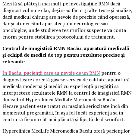
Merită să plătești mai mult pe investigațiile RMN dacă
diagnosticul nu e clar, deși s-au făcut și alte teste și analize,
dacă medicul chirurg are nevoie de precizie când operează,
dar și atunci când apar afecțiuni neurologice sau
oncologice, unde studierea țesuturilor suspecte va conta
enorm pentru stabilirea protocolului de tratament.
Centrul de imagistică RMN Bacău: aparatură medicală
și echipă de medici de top pentru rezultate precise și
relevante
În Bacău, pacienții care au nevoie de un RMN
pentru o
diagnosticare corectă găsesc servicii de calitate, aparatură
medicală modernă și medici cu experiență pregățiți să
interpreteze rezultatele RMN la centrul de imagistică RMN
din cadrul Hyperclinicii MedLife Micromedica Bacău.
Fiecare pacient este tratat cu maximă seriozitate încă din
momentul programării, în așa fel încât experiența sa în
centru să fie una cât mai plăcută și lipsită de disconfort.
Hyperclinica MedLife Micromedica Bacău oferă pacienților