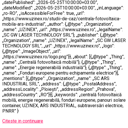
„datePublished”: „2026-05-25T10:00:00+03:00”,
„dateModified”: „2026-05-25T10:00:00+03:00”, „inLanguage”:
„ro-RO”, „isAccessibleForFree”: true, „url”:
„https://www.uzinex.ro/studii-de-caz/centrala-fotovoltaica-
mobila-ars-industrial”, „author”: {„@type”: „Organization”,
„name”: „UZINEX”, „url”: „https://www.uzinex.ro”, „legalName”:
„SC GW LASER TECHNOLOGY SRL”}, „publisher”: {„@type”:
„Organization”, „name”: „UZINEX”, „legalName”: „SC GW LASER
TECHNOLOGY SRL”, „url”: „https://www.uzinex.ro”, „logo”:
{„@type”: „ImageObject”, „url”:
„https://www.uzinex.ro/logo.png”}}, „about”: [{„@type”: „Thing”,
„name”: „Centrală fotovoltaică mobilă”}, {„@type”: „Thing”,
„name”: „Energie regenerabilă industrială”}, {„@type”: „Thing”,
„name”: „Fonduri europene pentru echipamente electrice”}],
„mentions”: [{„@type”: „Organization”, „name”: „SC ARS
INDUSTRIAL SRL”, „address”: {„@type”: „PostalAddress”,
„addressLocality”: „Ploiești”, „addressRegion”: „Prahova”,
„addressCountry”: „RO”}}], „keywords”: „centrală fotovoltaică
mobilă, energie regenerabilă, fonduri europene, panouri solare
container, UZINEX, ARS INDUSTRIAL, subtraversări electrice,
PNRR” }
Citeste in continuare