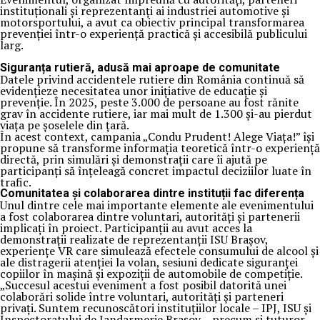
instituționali și reprezentanți ai industriei automotive și
motorsportului, a avut ca obiectiv principal transformarea
prevenției într-o experiență practică și accesibilă publicului
larg.
Siguranța rutieră, adusă mai aproape de comunitate
Datele privind accidentele rutiere din România continuă să
evidențieze necesitatea unor inițiative de educație și
prevenție. În 2025, peste 3.000 de persoane au fost rănite
grav în accidente rutiere, iar mai mult de 1.300 și-au pierdut
viața pe șoselele din țară.
În acest context, campania „Condu Prudent! Alege Viața!” își
propune să transforme informația teoretică într-o experiență
directă, prin simulări și demonstrații care îi ajută pe
participanți să înțeleagă concret impactul deciziilor luate în
trafic.
Comunitatea și colaborarea dintre instituții fac diferența
Unul dintre cele mai importante elemente ale evenimentului
a fost colaborarea dintre voluntari, autorități și partenerii
implicați în proiect. Participanții au avut acces la
demonstrații realizate de reprezentanții ISU Brașov,
experiențe VR care simulează efectele consumului de alcool și
ale distragerii atenției la volan, sesiuni dedicate siguranței
copiilor în mașină și expoziții de automobile de competiție.
„Succesul acestui eveniment a fost posibil datorită unei
colaborări solide între voluntari, autorități și parteneri
privați. Suntem recunoscători instituțiilor locale – IPJ, ISU și
Inspectoratului de Jandarmerie Brașov – precum și tuturor