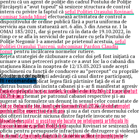
pentru că un agent de poliție din cadrul Postului de Poliție
Fărcășești a ”avut tupeul” să sesizeze structura de control
intern cu privire la faptul că
șeful Poliției Orașului Rovinari,
comisar Sanda Minel
efectuează activitatea de control a
dispozitivului de ordine publică fără a purta uniforma de
serviciu așa cum statuează art. 6 alin. 3 din Anexa nr. 1 la
OMAI 183/2021, dar și pentru că în data de 19.10.2022, în
timp ce se afla în serviciul de patrulare cu șefa Postului de
Poliție Negomir l-a amendat pe prietenul acestuia,
șeful
Poliției Orașului Turceni, subcomisar Pardon Claudiu
Ionuț
pentru încălcarea normelor rutiere.
Rețeta strategiei de răzbunare a celor doi șefi fost inițiată ca
urmare a unei petreceri private ce a avut loc la o cabană din
stațiunea Rânca în noaptea de 12/13.03.2023 unde acești
ipochimeni cu funcții de conducere au ”perceput” cu propriile
lor simțuri de polițiști adevărați că unul dintre participanți,
Citeste in continuare
agentul care a aplicat legea fără părtinire față de ei ar fi
Iti recomandam
distrus bunuri din incinta cabanei și s-ar fi manifestat agresiv
EvenimenteGratuite.ro promovează online evenimentele cu acces gratuit
față de propria soție. Astfel, în zilele de 19, 20 și 21 aprilie
din România
2023 l-au chemat pe patronul cabanei respective și i-au
sugerat să formuleze un denunț în sensul celor constatate de
Tot ce trebuie sa stii inainte de Summer Well 2026. Ghidul complet
către domniile lor, însă persoana în cauză nu a cedat
pentru editia aniversara de 15 ani
presiunilor exercitate asupra și nu a dat curs demersului celor
doi ofițeri întrucât niciuna dintre faptele invocate nu se
Mașinile de spălat și uscătoarele bazate pe inteligență artificială îți
produsese.
cunosc hainele mai bine decât tine
În continuare, șeful Poliției Orașului Rovinari se sesizează din
oficiu pentru presupusele infracțiuni de distrugere și violență
În ce mod tehnologia utilizată în toaletele publice îmbunătățește
în familie, în ciuda faptului că niciuna dintre presupusele