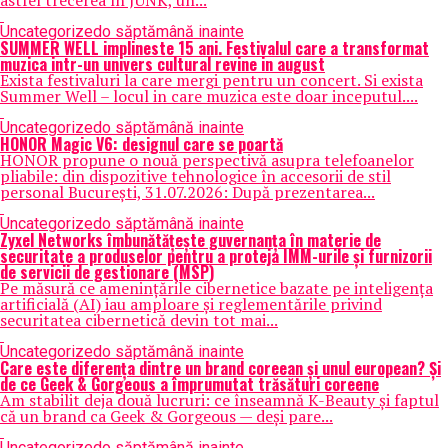
astfel trecerea în JUNK, un...
Uncategorized
o săptămână inainte
SUMMER WELL implineste 15 ani. Festivalul care a transformat
muzica intr-un univers cultural revine in august
Exista festivaluri la care mergi pentru un concert. Si exista
Summer Well – locul in care muzica este doar inceputul....
Uncategorized
o săptămână inainte
HONOR Magic V6: designul care se poartă
HONOR propune o nouă perspectivă asupra telefoanelor
pliabile: din dispozitive tehnologice în accesorii de stil
personal București, 31.07.2026: După prezentarea...
Uncategorized
o săptămână inainte
Zyxel Networks îmbunătățește guvernanța în materie de
securitate a produselor pentru a proteja IMM-urile și furnizorii
de servicii de gestionare (MSP)
Pe măsură ce amenințările cibernetice bazate pe inteligența
artificială (AI) iau amploare și reglementările privind
securitatea cibernetică devin tot mai...
Uncategorized
o săptămână inainte
Care este diferența dintre un brand coreean și unul european? Și
de ce Geek & Gorgeous a împrumutat trăsături coreene
Am stabilit deja două lucruri: ce înseamnă K-Beauty și faptul
că un brand ca Geek & Gorgeous — deși pare...
Uncategorized
o săptămână inainte