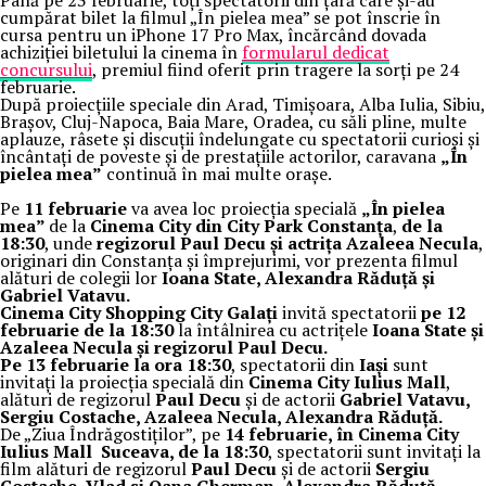
Până pe 23 februarie, toți spectatorii din țară care și-au
cumpărat bilet la filmul „În pielea mea” se pot înscrie în
cursa pentru un iPhone 17 Pro Max, încărcând dovada
achiziției biletului la cinema în
formularul dedicat
concursului
, premiul fiind oferit prin tragere la sorți pe 24
februarie.
După proiecțiile speciale din Arad, Timișoara, Alba Iulia, Sibiu,
Brașov, Cluj-Napoca, Baia Mare, Oradea, cu săli pline, multe
aplauze, râsete și discuții îndelungate cu spectatorii curioși și
încântați de poveste și de prestațiile actorilor, caravana
„În
pielea mea”
continuă în mai multe orașe.
Pe
11 februarie
va avea loc proiecția specială
„În pielea
mea”
de la
Cinema City din City Park Constanța
,
de la
18:30
, unde
regizorul Paul Decu și actrița Azaleea Necula
,
originari din Constanța și împrejurimi, vor prezenta filmul
alături de colegii lor
Ioana State, Alexandra Răduță și
Gabriel Vatavu.
Cinema City Shopping City Galați
invită spectatorii
pe 12
februarie de la 18:30
la întâlnirea cu actrițele
Ioana State și
Azaleea Necula și regizorul Paul Decu.
Pe 13 februarie la ora 18:30
, spectatorii din
Iași
sunt
invitați la proiecția specială din
Cinema City Iulius Mall
,
alături de regizorul
Paul Decu
și de actorii
Gabriel Vatavu,
Sergiu Costache, Azaleea Necula, Alexandra Răduță.
De „Ziua Îndrăgostiților”, pe
14 februarie, în Cinema City
Iulius Mall Suceava, de la 18:30
, spectatorii sunt invitați la
film alături de regizorul
Paul Decu
și de actorii
Sergiu