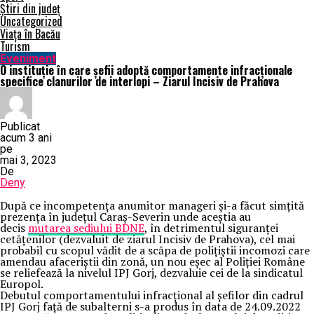
Știri din județ
Uncategorized
Viața în Bacău
Turism
Eveniment
O instituție în care șefii adoptă comportamente infracționale
specifice clanurilor de interlopi – Ziarul Incisiv de Prahova
Publicat
acum 3 ani
pe
mai 3, 2023
De
Deny
După ce incompetența anumitor manageri și-a făcut simțită
prezența în județul Caraș-Severin unde aceștia au
decis
mutarea sediului BDNE
, în detrimentul siguranței
cetățenilor (dezvaluit de ziarul Incisiv de Prahova), cel mai
probabil cu scopul vădit de a scăpa de polițiștii incomozi care
amendau afaceriștii din zonă, un nou eșec al Poliției Române
se reliefează la nivelul IPJ Gorj, dezvaluie cei de la sindicatul
Europol.
Debutul comportamentului infracțional al șefilor din cadrul
IPJ Gorj față de subalterni s-a produs în data de 24.09.2022