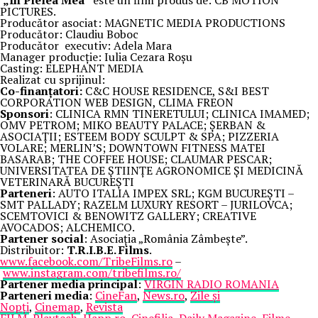
„În Pielea Mea”
este un film produs de: CB MOTION
PICTURES.
Producător asociat: MAGNETIC MEDIA PRODUCTIONS
Producător: Claudiu Boboc
Producător executiv: Adela Mara
Manager producție: Iulia Cezara Roșu
Casting: ELEPHANT MEDIA
Realizat cu sprijinul:
Co-finanțatori:
C&C HOUSE RESIDENCE, S&I BEST
CORPORATION WEB DESIGN, CLIMA FREON
Sponsori
: CLINICA RMN TINERETULUI; CLINICA IMAMED;
OMV PETROM; MIKO BEAUTY PALACE; ȘERBAN &
ASOCIAȚII; ESTEEM BODY SCULPT & SPA; PIZZERIA
VOLARE; MERLIN’S; DOWNTOWN FITNESS MATEI
BASARAB; THE COFFEE HOUSE; CLAUMAR PESCAR;
UNIVERSITATEA DE ȘTIINȚE AGRONOMICE ȘI MEDICINĂ
VETERINARĂ BUCUREȘTI
Parteneri
: AUTO ITALIA IMPEX SRL; KGM BUCUREȘTI –
SMT PALLADY; RAZELM LUXURY RESORT – JURILOVCA;
SCEMTOVICI & BENOWITZ GALLERY; CREATIVE
AVOCADOS; ALCHEMICO.
Partener social
: Asociația „România Zâmbește”.
Distribuitor:
T.R.I.B.E. Films
.
www.facebook.com/TribeFilms.ro
–
www.instagram.com/tribefilms.ro/
Partener media principal
:
VIRGIN RADIO ROMANIA
Parteneri media
:
CineFan
,
News.ro
,
Zile și
Nopți
,
Cinemap
,
Revista