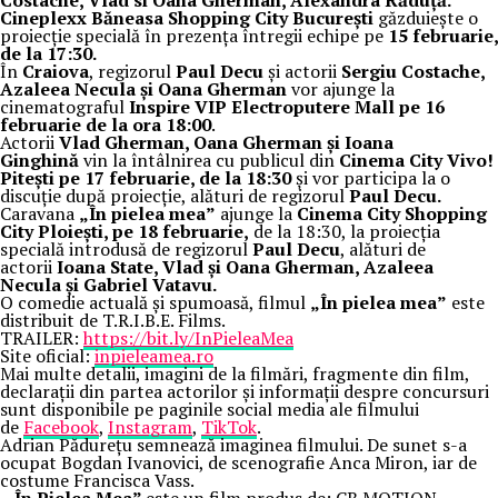
Costache, Vlad si Oana Gherman, Alexandra Răduță.
Cineplexx Băneasa Shopping City București
găzduiește o
proiecție specială în prezența întregii echipe pe
15 februarie,
de la 17:30.
În
Craiova
, regizorul
Paul Decu
și actorii
Sergiu Costache,
Azaleea Necula și Oana Gherman
vor ajunge la
cinematograful
Inspire VIP Electroputere Mall pe 16
februarie de la ora 18:00
.
Actorii
Vlad Gherman, Oana Gherman și Ioana
Ginghină
vin la întâlnirea cu publicul din
Cinema City Vivo!
Pitești pe 17 februarie, de la 18:30
și vor participa la o
discuție după proiecție, alături de regizorul
Paul Decu.
Caravana
„În pielea mea”
ajunge la
Cinema City Shopping
City Ploiești, pe 18 februarie,
de la 18:30, la proiecția
specială introdusă de regizorul
Paul Decu
, alături de
actorii
Ioana State, Vlad și Oana Gherman, Azaleea
Necula și Gabriel Vatavu.
O comedie actuală și spumoasă, filmul
„În pielea mea”
este
distribuit de T.R.I.B.E. Films.
TRAILER:
https://bit.ly/InPieleaMea
Site oficial:
inpieleamea.ro
Mai multe detalii, imagini de la filmări, fragmente din film,
declarații din partea actorilor și informații despre concursuri
sunt disponibile pe paginile social media ale filmului
de
Facebook
,
Instagram
,
TikTok
.
Adrian Pădurețu semnează imaginea filmului. De sunet s-a
ocupat Bogdan Ivanovici, de scenografie Anca Miron, iar de
costume Francisca Vass.