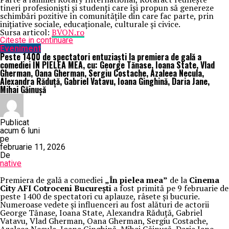
tineri profesioniști și studenți care își propun să genereze
schimbări pozitive în comunitățile din care fac parte, prin
inițiative sociale, educaționale, culturale și civice.
Sursa articol:
BVON.ro
Citeste in continuare
Eveniment
Peste 1400 de spectatori entuziaști la premiera de gală a
comediei ÎN PIELEA MEA, cu: George Tănase, Ioana State, Vlad
Gherman, Oana Gherman, Sergiu Costache, Azaleea Necula,
Alexandra Răduță, Gabriel Vatavu, Ioana Ginghină, Daria Jane,
Mihai Găinușă
Publicat
acum 6 luni
pe
februarie 11, 2026
De
native
Premiera de gală a comediei
„În pielea mea”
de la
Cinema
City AFI Cotroceni București
a fost primită pe 9 februarie de
peste 1400 de spectatori cu aplauze, râsete și bucurie.
Numeroase vedete și influenceri au fost alături de actorii
George Tănase, Ioana State, Alexandra Răduță, Gabriel
Vatavu, Vlad Gherman, Oana Gherman, Sergiu Costache,