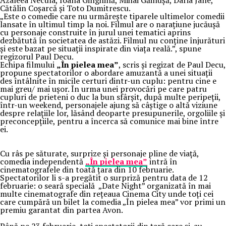
Azaleea Necula, Ioana Ginghină, Mihai Găinușă, Daria Jane,
Cătălin Coșarcă și Toto Dumitrescu.
„Este o comedie care nu urmărește tiparele ultimelor comedii
lansate în ultimul timp la noi. Filmul are o narațiune jucăușă
cu personaje construite în jurul unei tematici aprins
dezbătută în societatea de astăzi. Filmul nu conține înjurături
și este bazat pe situații inspirate din viața reală.”, spune
regizorul Paul Decu.
Echipa filmului
„În pielea mea”
, scris și regizat de Paul Decu,
propune spectatorilor o abordare amuzantă a unei situații
des întâlnite în micile certuri dintr-un cuplu: pentru cine e
mai greu/ mai ușor. În urma unei provocări pe care patru
cupluri de prieteni o duc la bun sfârșit, după multe peripeții,
într-un weekend, personajele ajung să câștige o altă viziune
despre relațiile lor, lăsând deoparte presupunerile, orgoliile și
preconcepțiile, pentru a încerca să comunice mai bine între
ei.
Cu râs pe săturate, surprize și personaje pline de viață,
comedia independentă
„În pielea mea”
intră în
cinematografele din toată țara din 10 februarie.
Spectatorilor li s-a pregătit o surpriză pentru data de 12
februarie: o seară specială „Date Night” organizată în mai
multe cinematografe din rețeaua Cinema City unde toți cei
care cumpără un bilet la comedia „În pielea mea” vor primi un
premiu garantat din partea Avon.