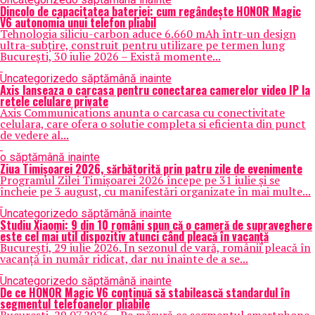
Dincolo de capacitatea bateriei: cum regândește HONOR Magic
V6 autonomia unui telefon pliabil
Tehnologia siliciu-carbon aduce 6.660 mAh într-un design
ultra-subțire, construit pentru utilizare pe termen lung
București, 30 iulie 2026 – Există momente...
Uncategorized
o săptămână inainte
Axis lanseaza o carcasa pentru conectarea camerelor video IP la
retele celulare private
Axis Communications anunta o carcasa cu conectivitate
celulara, care ofera o solutie completa si eficienta din punct
de vedere al...
o săptămână inainte
Ziua Timișoarei 2026, sărbătorită prin patru zile de evenimente
Programul Zilei Timișoarei 2026 începe pe 31 iulie și se
încheie pe 3 august, cu manifestări organizate în mai multe...
Uncategorized
o săptămână inainte
Studiu Xiaomi: 9 din 10 români spun că o cameră de supraveghere
este cel mai util dispozitiv atunci când pleacă în vacanță
București, 29 iulie 2026. În sezonul de vară, românii pleacă în
vacanță în număr ridicat, dar nu înainte de a se...
Uncategorized
o săptămână inainte
De ce HONOR Magic V6 continuă să stabilească standardul în
segmentul telefoanelor pliabile