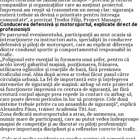
companiilor și organizațiilor care au susținut proiectul.
Împreună am reușit să transmitem un mesaj clar: siguranța
rutieră trebuie să devină o prioritate pentru întreaga
comunitate”, a precizat Teodor Filip, Project Manager.
Conducerea defensivă și motorsportul, explicate direct de
profesioniști
Pe parcursul evenimentului, participanții au avut ocazia să
interacționeze cu instructori auto, specialiști în conducere
defensivă și piloți de motorsport, care au explicat diferența
dintre condusul sportiv și comportamentul responsabil în
trafic.
„Poligonul este esențial în formarea unui șofer, pentru că
acolo înveți gabaritul mașinii, poziționarea, frânarea,
utilizarea oglinzilor și reacțiile de bază, fără presiunea
traficului real. Abia după aceea ar trebui făcut pasul către
circulația urbană. La fel de importantă este și înțelegerea
sistemelor de siguranță ale mașinii: airbag-ul este proiectat
să funcționeze împreună cu centura de siguranță, iar fără
centură corpul ajunge prea repede în contact cu airbag-ul,
care poate deveni periculos în loc să protejeze. Cele două
sisteme trebuie privite ca un ansamblu de siguranță”, explică
Alexandru Păun, trainer Academia Titi Aur.
Zona dedicată motorsportului a atras, de asemenea, un
număr mare de participanți, care au putut vedea îndeaproape
mașini de competiție și au discutat cu piloți profesioniști
despre importanța disciplinei și a reflexelor corecte în trafic.
„Cele mai multe accidente se produc pentru că oamenii sunt