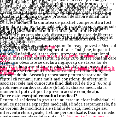
constitui mijloc de probă.
personale” – cea mai mare cifră din toate țările studiate și cu
Aceasta este radiografia sistemului polițienesc eșuat, o
mult peste media globală de 66%. Această cifră subliniază
instituție în care șefii adoptă comportamente infracționale
nevoia de a înțelege că, dincolo de stilul de viață, există o
specifice clanurilor de interlopi, în detrimentul respectării
rezistență biologică ce face procesul de slăbire dificil fără
jurământului de credință.
ajutor specializat.
La acest moment la unitatea de parchet competentă a fost
formulată o plângere penală față de cele două specimene sub
Cum știu dacă am obezitate? Rolul IMC și al evaluării
aspectul săvârșirii mai multor infracțiuni printre care
medicale
amintim purtarea abuzivă, distrugerea și lipsirea de liberate
Deși Indicele de Masă Corporală (IMC) este utilizat frecvent
în mod ilegal, mai dezvaluie cei de la sindicatul EUROPOL .
pentru clasificarea
(Cerasela N.).
obezității, acest indicator nu spune întreaga poveste. Medicul
Articole pe aceiasi tema:
prima
poate lua în considerare raportul talie–înălțime, impactul
Urmatorul
asupra sănătății, calitatea vieții, prezența complicațiilor și
Connections Consult estimeaza venituri de peste 15 milioane de euro in
altele. Interesant este faptul că doar 20% dintre românii care
2023
trăiesc cu obezitate se declară îngrijorați de starea lor de
Nu ratati
sănătate din prezent (sub media globală), însă procentul
Consultech Industrial Supplies sustine educatia tehnica de excelenta in
celor care se tem pentru sănătatea lor pe termen lung este
Romania
aproape dublu. Această preocupare pentru viitor vine din
faptul că românii sunt mult mai conștienți de afecțiunile
asociate: cele mai cunoscute fiind diabetul de tip 2 (66%) și
problemele cardiovasculare (64%). Evaluarea medicală la
momentul potrivit poate preveni aceste complicații.
De ce este esențial consultul medical?
Pentru că scăderea în greutate nu este un efort individual, ci
unul ce necesită expertiză medicală. Fiindcă tratamentele, fie
că vorbim de modificări ale stilului de viață, medicație sau
intervenții chirurgicale, trebuie personalizate. Doar un medic
poate recomanda soluția potrivită.
Aici poți găsi un medic