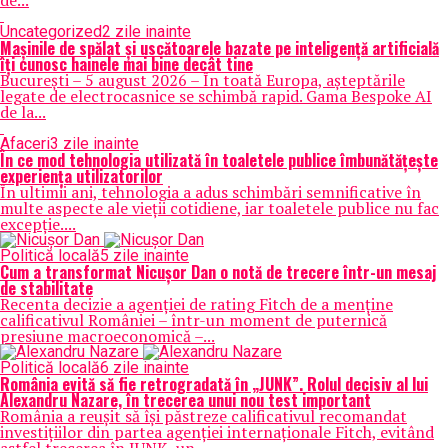
de...
Uncategorized
2 zile inainte
Mașinile de spălat și uscătoarele bazate pe inteligență artificială
îți cunosc hainele mai bine decât tine
București – 5 august 2026 – În toată Europa, așteptările
legate de electrocasnice se schimbă rapid. Gama Bespoke AI
de la...
Afaceri
3 zile inainte
În ce mod tehnologia utilizată în toaletele publice îmbunătățește
experiența utilizatorilor
În ultimii ani, tehnologia a adus schimbări semnificative în
multe aspecte ale vieții cotidiene, iar toaletele publice nu fac
excepție....
Politică locală
5 zile inainte
Cum a transformat Nicușor Dan o notă de trecere într-un mesaj
de stabilitate
Recenta decizie a agenției de rating Fitch de a menține
calificativul României – într-un moment de puternică
presiune macroeconomică –...
Politică locală
6 zile inainte
România evită să fie retrogradată în „JUNK”. Rolul decisiv al lui
Alexandru Nazare, în trecerea unui nou test important
România a reușit să își păstreze calificativul recomandat
investițiilor din partea agenției internaționale Fitch, evitând