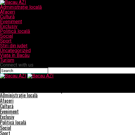
Administrație locală
Afaceri
Cultură
Eveniment
Exclusiv
Politică locală
Social
Sport
Știri din județ
Uncategorized
Viața în Bacău
Turism
Connect with us
Bacau AZI
O instituție în care șefii adoptă comportamente infracționale
specifice clanurilor de interlopi – Ziarul Incisiv de Prahova
Administrație locală
Afaceri
Cultură
Eveniment
Exclusiv
Politică locală
Social
Sport