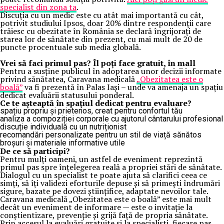
specialist din zona ta
.
Discuția cu un medic este cu atât mai importantă cu cât,
potrivit studiului Ipsos, doar 20% dintre respondenții care
trăiesc cu obezitate în România se declară îngrijorați de
starea lor de sănătate din prezent, cu mai mult de 20 de
puncte procentuale sub media globală.
Vrei să faci primul pas? Îl poți face gratuit, în mall
Pentru a susține publicul în adoptarea unor decizii informate
privind sănătatea, Caravana medicală
„Obezitatea este o
boală”
va fi prezentă în Palas Iași – unde va amenaja un spațiu
dedicat evaluării statusului ponderal.
Ce te așteaptă în spațiul dedicat pentru evaluare?
spațiu propriu și prietenos, creat pentru confortul tău
analiza a compoziției corporale cu ajutorul cântarului profesional
discuție individuală cu un nutriționist
recomandări personalizate pentru un stil de viață sănătos
broșuri și materiale informative utile
De ce să participi?
Pentru mulți oameni, un astfel de eveniment reprezintă
primul pas spre înțelegerea reală a propriei stări de sănătate.
Dialogul cu un specialist te poate ajuta să clarifici ceea ce
simți, să îți validezi eforturile depuse și să primești îndrumări
sigure, bazate pe dovezi științifice, adaptate nevoilor tale.
Caravana medicală „Obezitatea este o boală” este mai mult
decât un eveniment de informare — este o invitație la
conștientizare, prevenție și grijă față de propria sănătate.
Prin accesul la evaluări gratuite și la specialiști, fiecare pas