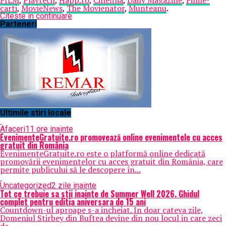
FILM
,
Playtech
,
Happ.ro
,
Cinefilia
,
Daily Magazine
,
Filme-
carti
,
MovieNews
,
The Movienator
,
Munteanu
.
Citeste in continuare
Parteneri
Ultimile stiri locale
Afaceri
11 ore inainte
EvenimenteGratuite.ro promovează online evenimentele cu acces
gratuit din România
EvenimenteGratuite.ro este o platformă online dedicată
promovării evenimentelor cu acces gratuit din România, care
permite publicului să le descopere în...
Uncategorized
2 zile inainte
Tot ce trebuie sa stii inainte de Summer Well 2026. Ghidul
complet pentru editia aniversara de 15 ani
Countdown-ul aproape s-a incheiat. In doar cateva zile,
Domeniul Stirbey din Buftea devine din nou locul in care zeci