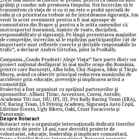
grăbiți și conduc sub presiunea timpului. Noi încercăm să le
transmitem că viața de zi cu zi nu este o probă specială de
raliu și că prioritatea trebuie să fie întotdeauna siguranța. Am
venit la acest eveniment pentru a fi mai aproape de
comunitatea din Brașov și pentru a le arăta oamenilor că
motorsportul înseamnă, înainte de toate, disciplină,
responsabilitate și siguranță. Pe lângă prezentarea mașinilor
de competiție, încercăm să le explicăm participanților cât de
importante sunt reflexele corecte și deciziile responsabile în
trafic”, a declarat Andrei Gîrtofan, pilot la ProRally.
Campania „Condu Prudent! Alege Viața!” face parte dintr-un
proiect național desfășurat în mai multe orașe din România,
printre care București, Alba Iulia, Cluj-Napoca, Sibiu și Târgu
Mureș, având ca obiectiv principal reducerea numărului de
accidente prin educație, prevenție și implicarea activă a
comunității.
Proiectul a fost organizat cu sprijinul partenerilor și
sponsorilor: Allianz Țiriac, Accenture, Coresi, Autoliv,
Academia Titi Aur, ISU, IPJ, IJJ, Pro Rally Racing Team (ERA),
OC Racing Team, LS Driving Academy, Siguranța Auto Copii,
Lifetime Events, Ugly Bikers, Oaki, Crust Focacceria și
Panoramic.
Despre Rotaract
Rotaract este o organizație internațională dedicată tinerilor
cu vârste de peste 18 ani, care dezvoltă proiecte de
voluntariat, educație, leadership și implicare comunitară.
Parte a familiei Rotary International, Rotaract reunește