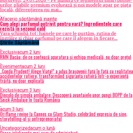
București, 29.07.2026 – Pe măsură ce segmentul smartphone-
urilor pliabile premium evoluează și noi modele apar pe piața
locală, diferențierea nu mai...
Afaceri
o săptămână inainte
Cum alegi parfumul potrivit pentru vară? Ingredientele care
rezistă în sezonul cald
Vara schimbă tot: hainele pe care le purtăm, rutina de
îngrijire și chiar parfumul pe care îl alegem în fiecare...
Știrile Săptămânii
Exclusiv
acum 2 luni
RMN Bacău: de ce contează aparatura și echipa medicală, nu doar prețul
Eveniment
acum 2 luni
„Condu Prudent! Alege Viața!” a adus brașovenii față în față cu realitatea
accidentelor rutiere, transformând siguranța rutieră într-o experiență
trăită, nu doar explicată
Exclusiv
acum 3 luni
Dincolo de simpla ambalare: Descoperă avantajele unor pungi BOPP de la
Snick Ambalaje în toată România
acum 3 luni
Oriflame revine la Cannes cu Glam Studio, celebrând expresia de sine,
storytelling-ul și antreprenoriatul
Uncategorized
acum o lună