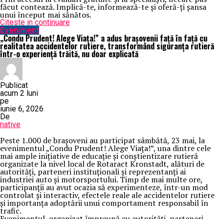
făcut contează. Implică-te, informează-te și oferă-ți șansa
unui început mai sănătos.
Citeste in continuare
Eveniment
„Condu Prudent! Alege Viața!” a adus brașovenii față în față cu
realitatea accidentelor rutiere, transformând siguranța rutieră
într-o experiență trăită, nu doar explicată
Publicat
acum 2 luni
pe
iunie 6, 2026
De
native
Peste 1.000 de brașoveni au participat sâmbătă, 23 mai, la
evenimentul „Condu Prudent! Alege Viața!”, una dintre cele
mai ample inițiative de educație și conștientizare rutieră
organizate la nivel local de Rotaract Kronstadt, alături de
autorități, parteneri instituționali și reprezentanți ai
industriei auto și motorsportului. Timp de mai multe ore,
participanții au avut ocazia să experimenteze, într-un mod
controlat și interactiv, efectele reale ale accidentelor rutiere
și importanța adoptării unui comportament responsabil în
trafic.
Evenimentul, organizat împreună cu autorități, parteneri