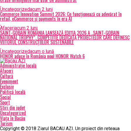
Orase inteligente mai usor de administrat
Uncategorized
acum 2 luni
Commerce Innovation Summit 2026: Ce funcționează cu adevărat în
retail, eCommerce și payments în era AI
Afaceri
acum 2 luni
SAINT-GOBAIN ROMÂNIA LANSEAZĂ EDIȚIA 2026 A „SAINT-GOBAIN
NATIONAL TROPHY”, COMPETIȚIE DEDICATĂ PROIECTELOR CARE DEFINESC
VIITORUL CONSTRUCȚIILOR SUSTENABILE
Uncategorized
acum o lună
HONOR aduce în România noul HONOR Watch 6
Administrație locală
Afaceri
Cultură
Eveniment
Exclusiv
Politică locală
Social
Sport
Știri din județ
Uncategorized
Viața în Bacău
Turism
Copyright © 2018 Ziarul BACAU AZI. Un proiect din reteaua