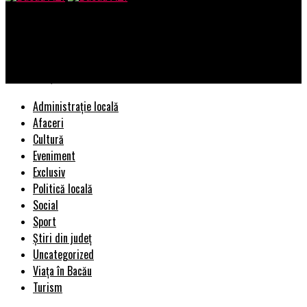
Bacau AZI
Când să apelezi la serviciile unei companii de tractări auto
pentru a-ți salva ziua
Administrație locală
Afaceri
Cultură
Eveniment
Exclusiv
Politică locală
Social
Sport
Știri din județ
Uncategorized
Viața în Bacău
Turism