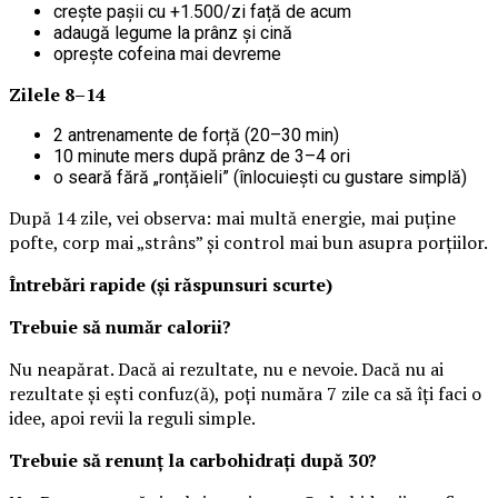
crește pașii cu +1.500/zi față de acum
adaugă legume la prânz și cină
oprește cofeina mai devreme
Zilele 8–14
2 antrenamente de forță (20–30 min)
10 minute mers după prânz de 3–4 ori
o seară fără „ronțăieli” (înlocuiești cu gustare simplă)
După 14 zile, vei observa: mai multă energie, mai puține
pofte, corp mai „strâns” și control mai bun asupra porțiilor.
Întrebări rapide (și răspunsuri scurte)
Trebuie să număr calorii?
Nu neapărat. Dacă ai rezultate, nu e nevoie. Dacă nu ai
rezultate și ești confuz(ă), poți număra 7 zile ca să îți faci o
idee, apoi revii la reguli simple.
Trebuie să renunț la carbohidrați după 30?