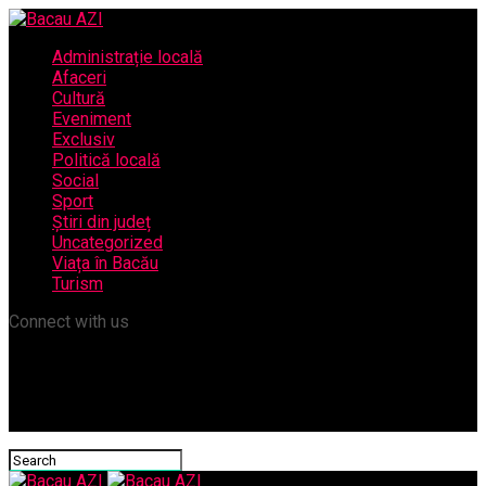
Administrație locală
Afaceri
Cultură
Eveniment
Exclusiv
Politică locală
Social
Sport
Știri din județ
Uncategorized
Viața în Bacău
Turism
Connect with us