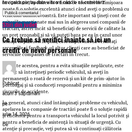
În concluzie, apelarea la o firmă de tractări în Timișoara
navigator pentru data viitoare când o să comentez.
poate fi o soluție excelentă atunci când aveți o problemă cu
vehiculul dumneavoastră. Este important să țineți cont de
criteriile menționate mai sus în alegerea unei companii de
Știri din județ
tractări, astfel încât să beneficiați de servicii de calitate la
un preț rezonabil și să vă puteți baza pe ea în cazul unor
Ce trebuie să verifici înainte să iei un
situații neplăcute. În plus, este important să verificați
credit de nevoi personale
recenziile și feedback-ul altor clienți care au beneficiat de
serviciile companiei de tractări în trecut.
Cu toate acestea, pentru a evita situațiile neplăcute, este
indicat să întrețineți periodic vehiculul, să aveți în
permanență o roată de rezervă și un kit de prim-ajutor în
Publicat
portbagaj și să conduceți responsabil pentru a minimiza
riscurile de accidente.
acum 3 săptămâni
În general, atunci când întâmpinați probleme cu vehiculul,
pe
apelarea la o companie de tractări poate fi o soluție rapidă
iulie 14, 2026
și eficientă pentru a transporta vehiculul la locul potrivit și
pentru a beneficia de asistență în situații de urgență. Cu
De
atenție și precauție, veți putea să vă continuați călătoria