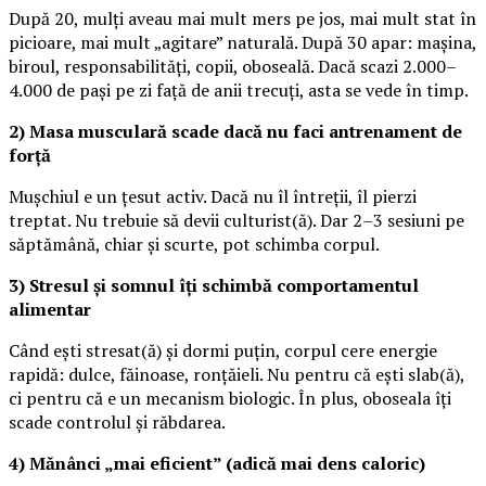
După 20, mulți aveau mai mult mers pe jos, mai mult stat în
picioare, mai mult „agitare” naturală. După 30 apar: mașina,
biroul, responsabilități, copii, oboseală. Dacă scazi 2.000–
4.000 de pași pe zi față de anii trecuți, asta se vede în timp.
2) Masa musculară scade dacă nu faci antrenament de
forță
Mușchiul e un țesut activ. Dacă nu îl întreții, îl pierzi
treptat. Nu trebuie să devii culturist(ă). Dar 2–3 sesiuni pe
săptămână, chiar și scurte, pot schimba corpul.
3) Stresul și somnul îți schimbă comportamentul
alimentar
Când ești stresat(ă) și dormi puțin, corpul cere energie
rapidă: dulce, făinoase, ronțăieli. Nu pentru că ești slab(ă),
ci pentru că e un mecanism biologic. În plus, oboseala îți
scade controlul și răbdarea.
4) Mănânci „mai eficient” (adică mai dens caloric)