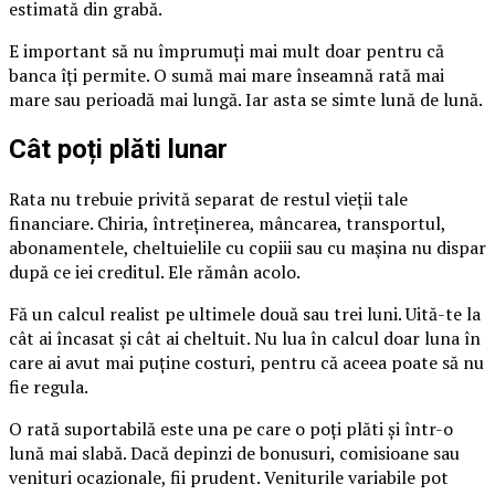
estimată din grabă.
E important să nu împrumuți mai mult doar pentru că
banca îți permite. O sumă mai mare înseamnă rată mai
mare sau perioadă mai lungă. Iar asta se simte lună de lună.
Cât poți plăti lunar
Rata nu trebuie privită separat de restul vieții tale
financiare. Chiria, întreținerea, mâncarea, transportul,
abonamentele, cheltuielile cu copiii sau cu mașina nu dispar
după ce iei creditul. Ele rămân acolo.
Fă un calcul realist pe ultimele două sau trei luni. Uită-te la
cât ai încasat și cât ai cheltuit. Nu lua în calcul doar luna în
care ai avut mai puține costuri, pentru că aceea poate să nu
fie regula.
O rată suportabilă este una pe care o poți plăti și într-o
lună mai slabă. Dacă depinzi de bonusuri, comisioane sau
venituri ocazionale, fii prudent. Veniturile variabile pot