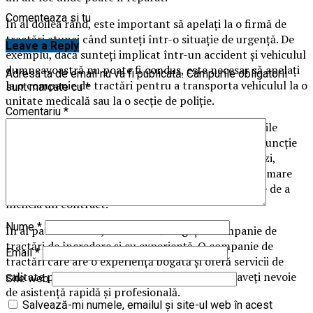
Comenteaza si tu
În al doilea rând, este important să apelați la o firmă de
tractări atunci când sunteți într-o situație de urgență. De
Leave a Reply
exemplu, dacă sunteți implicat într-un accident și vehiculul
dumneavoastră nu poate fi condus, este necesar să apelați
Adresa ta de email nu va fi publicată.
Câmpurile obligatorii
la o companie de tractări pentru a transporta vehiculul la o
sunt marcate cu
*
unitate medicală sau la o secție de poliție.
Comentariu
*
În al treilea rând, ar trebui să aveți în vedere costurile
implicate în apelarea la o companie de tractări. În funcție
de tipul de vehicul, distanța de transport și ora din zi,
costurile pot varia. Este important să obțineți o estimare
clară a costurilor de la compania de tractări înainte de a
încheia un contract.
Nume
*
În al patrulea rând, ar trebui să alegeți o companie de
tractări de încredere și cu experiență. O companie de
Email
*
tractări care are o experiență bogată și oferă servicii de
calitate poate fi deosebit de utilă atunci când aveți nevoie
Site web
de asistență rapidă și profesională.
Salvează-mi numele, emailul și site-ul web în acest