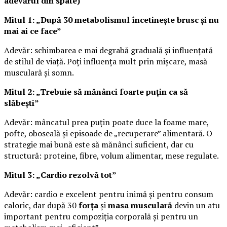
adevărul din spate)
Mitul 1: „După 30 metabolismul încetinește brusc și nu
mai ai ce face”
Adevăr: schimbarea e mai degrabă graduală și influențată
de stilul de viață. Poți influența mult prin mișcare, masă
musculară și somn.
Mitul 2: „Trebuie să mănânci foarte puțin ca să
slăbești”
Adevăr: mâncatul prea puțin poate duce la foame mare,
pofte, oboseală și episoade de „recuperare” alimentară. O
strategie mai bună este să mănânci suficient, dar cu
structură: proteine, fibre, volum alimentar, mese regulate.
Mitul 3: „Cardio rezolvă tot”
Adevăr: cardio e excelent pentru inimă și pentru consum
caloric, dar după 30
forța
și
masa musculară
devin un atu
important pentru compoziția corporală și pentru un