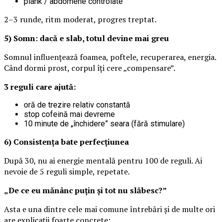
plank / abdomene controlate
2–3 runde, ritm moderat, progres treptat.
5) Somn: dacă e slab, totul devine mai greu
Somnul influențează foamea, poftele, recuperarea, energia.
Când dormi prost, corpul îți cere „compensare”.
3 reguli care ajută:
oră de trezire relativ constantă
stop cofeină mai devreme
10 minute de „închidere” seara (fără stimulare)
6) Consistența bate perfecțiunea
După 30, nu ai energie mentală pentru 100 de reguli. Ai
nevoie de 5 reguli simple, repetate.
„De ce eu mănânc puțin și tot nu slăbesc?”
Asta e una dintre cele mai comune întrebări și de multe ori
are explicații foarte concrete: