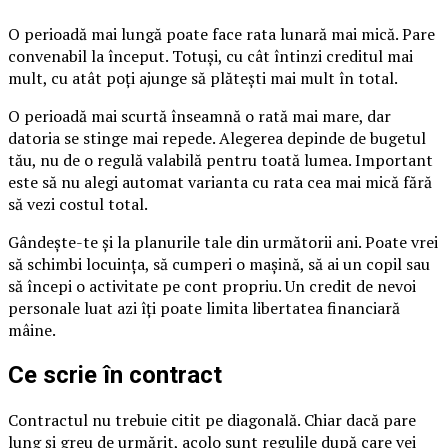
O perioadă mai lungă poate face rata lunară mai mică. Pare
convenabil la început. Totuși, cu cât întinzi creditul mai
mult, cu atât poți ajunge să plătești mai mult în total.
O perioadă mai scurtă înseamnă o rată mai mare, dar
datoria se stinge mai repede. Alegerea depinde de bugetul
tău, nu de o regulă valabilă pentru toată lumea. Important
este să nu alegi automat varianta cu rata cea mai mică fără
să vezi costul total.
Gândește-te și la planurile tale din următorii ani. Poate vrei
să schimbi locuința, să cumperi o mașină, să ai un copil sau
să începi o activitate pe cont propriu. Un credit de nevoi
personale luat azi îți poate limita libertatea financiară
mâine.
Ce scrie în contract
Contractul nu trebuie citit pe diagonală. Chiar dacă pare
lung și greu de urmărit, acolo sunt regulile după care vei