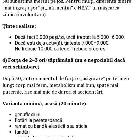
Nu subestima mersul pe jos. Pentru mulți, diferența dintre
„mă îngraș ușor” și „mă mențin” e NEAT-ul (mișcarea
zilnică involuntară).
Ținte realiste:
Dacă faci 3.000 pași/zi, urcă treptat la 5.000–6.000.
Dacă ești deja activ(ă), țintește 7.000–9.000.
Nu trebuie 10.000 ca lege. Trebuie progres.
4) Forța de 2–3 ori/săptămână (nu e negociabil dacă
vrei schimbare)
După 30, antrenamentul de forță e „asigurare” pe termen
lung: corp mai ferm, metabolism mai bun, spate mai
puternic, risc mai mic de dureri și accidentări.
Varianta minimă, acasă (20 minute):
genuflexiuni
flotări la perete/bancă
ramat cu bandă elastică sau sticle
fandări