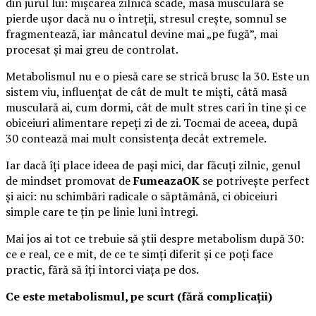
din jurul lui: mișcarea zilnică scade, masa musculară se
pierde ușor dacă nu o întreții, stresul crește, somnul se
fragmentează, iar mâncatul devine mai „pe fugă”, mai
procesat și mai greu de controlat.
Metabolismul nu e o piesă care se strică brusc la 30. Este un
sistem viu, influențat de cât de mult te miști, câtă masă
musculară ai, cum dormi, cât de mult stres cari în tine și ce
obiceiuri alimentare repeți zi de zi. Tocmai de aceea, după
30 contează mai mult consistența decât extremele.
Iar dacă îți place ideea de pași mici, dar făcuți zilnic, genul
de mindset promovat de
FumeazaOK
se potrivește perfect
și aici: nu schimbări radicale o săptămână, ci obiceiuri
simple care te țin pe linie luni întregi.
Mai jos ai tot ce trebuie să știi despre metabolism după 30:
ce e real, ce e mit, de ce te simți diferit și ce poți face
practic, fără să îți întorci viața pe dos.
Ce este metabolismul, pe scurt (fără complicații)