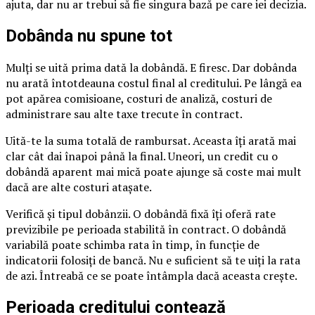
ajuta, dar nu ar trebui să fie singura bază pe care iei decizia.
Dobânda nu spune tot
Mulți se uită prima dată la dobândă. E firesc. Dar dobânda
nu arată întotdeauna costul final al creditului. Pe lângă ea
pot apărea comisioane, costuri de analiză, costuri de
administrare sau alte taxe trecute în contract.
Uită-te la suma totală de rambursat. Aceasta îți arată mai
clar cât dai înapoi până la final. Uneori, un credit cu o
dobândă aparent mai mică poate ajunge să coste mai mult
dacă are alte costuri atașate.
Verifică și tipul dobânzii. O dobândă fixă îți oferă rate
previzibile pe perioada stabilită în contract. O dobândă
variabilă poate schimba rata în timp, în funcție de
indicatorii folosiți de bancă. Nu e suficient să te uiți la rata
de azi. Întreabă ce se poate întâmpla dacă aceasta crește.
Perioada creditului contează