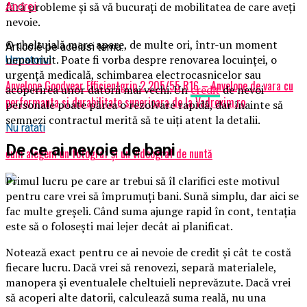
fără probleme și să vă bucurați de mobilitatea de care aveți
Andrei
nevoie.
O cheltuială mare apare, de multe ori, într-un moment
Articole pe aceiasi tema:
nepotrivit. Poate fi vorba despre renovarea locuinței, o
Urmatorul
urgență medicală, schimbarea electrocasnicelor sau
Anvelope Goodyear Efficientgrip 2 205/55 R16 – Anvelope de vara cu
acoperirea unor datorii mai vechi. Un
credit
de nevoi
performanta si durabilitate superioara de la Vadrexim.ro
personale poate părea o rezolvare rapidă, dar înainte să
semnezi contractul merită să te uiți atent la detalii.
Nu ratati
De ce ai nevoie de bani
cum alegem un fotograf și un videograf de nuntă
Primul lucru pe care ar trebui să îl clarifici este motivul
pentru care vrei să împrumuți bani. Sună simplu, dar aici se
fac multe greșeli. Când suma ajunge rapid în cont, tentația
este să o folosești mai lejer decât ai planificat.
Notează exact pentru ce ai nevoie de credit și cât te costă
fiecare lucru. Dacă vrei să renovezi, separă materialele,
manopera și eventualele cheltuieli neprevăzute. Dacă vrei
să acoperi alte datorii, calculează suma reală, nu una