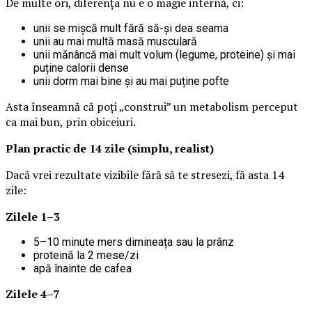
De multe ori, diferența nu e o magie internă, ci:
unii se mișcă mult fără să-și dea seama
unii au mai multă masă musculară
unii mănâncă mai mult volum (legume, proteine) și mai
puține calorii dense
unii dorm mai bine și au mai puține pofte
Asta înseamnă că poți „construi” un metabolism perceput
ca mai bun, prin obiceiuri.
Plan practic de 14 zile (simplu, realist)
Dacă vrei rezultate vizibile fără să te stresezi, fă asta 14
zile:
Zilele 1–3
5–10 minute mers dimineața sau la prânz
proteină la 2 mese/zi
apă înainte de cafea
Zilele 4–7