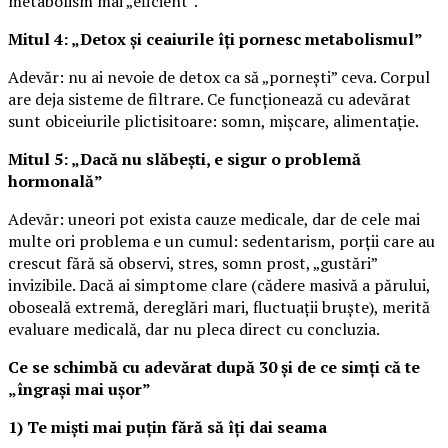
metabolism mai „eficient”.
Mitul 4: „Detox și ceaiurile îți pornesc metabolismul”
Adevăr: nu ai nevoie de detox ca să „pornești” ceva. Corpul
are deja sisteme de filtrare. Ce funcționează cu adevărat
sunt obiceiurile plictisitoare: somn, mișcare, alimentație.
Mitul 5: „Dacă nu slăbești, e sigur o problemă
hormonală”
Adevăr: uneori pot exista cauze medicale, dar de cele mai
multe ori problema e un cumul: sedentarism, porții care au
crescut fără să observi, stres, somn prost, „gustări”
invizibile. Dacă ai simptome clare (cădere masivă a părului,
oboseală extremă, dereglări mari, fluctuații bruște), merită
evaluare medicală, dar nu pleca direct cu concluzia.
Ce se schimbă cu adevărat după 30 și de ce simți că te
„îngrași mai ușor”
1) Te miști mai puțin fără să îți dai seama