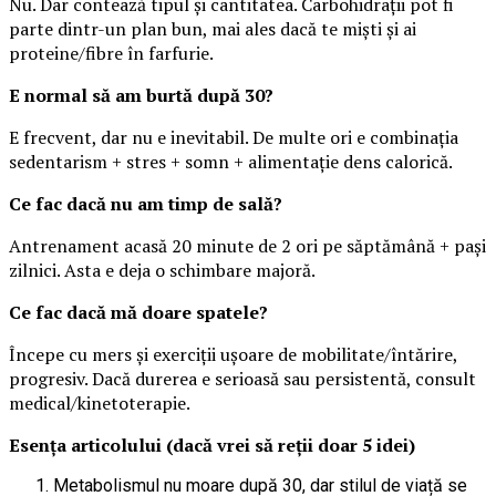
Nu. Dar contează tipul și cantitatea. Carbohidrații pot fi
parte dintr-un plan bun, mai ales dacă te miști și ai
proteine/fibre în farfurie.
E normal să am burtă după 30?
E frecvent, dar nu e inevitabil. De multe ori e combinația
sedentarism + stres + somn + alimentație dens calorică.
Ce fac dacă nu am timp de sală?
Antrenament acasă 20 minute de 2 ori pe săptămână + pași
zilnici. Asta e deja o schimbare majoră.
Ce fac dacă mă doare spatele?
Începe cu mers și exerciții ușoare de mobilitate/întărire,
progresiv. Dacă durerea e serioasă sau persistentă, consult
medical/kinetoterapie.
Esența articolului (dacă vrei să reții doar 5 idei)
Metabolismul nu moare după 30, dar stilul de viață se