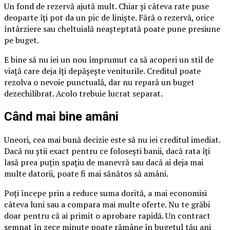
Un fond de rezervă ajută mult. Chiar și câteva rate puse
deoparte îți pot da un pic de liniște. Fără o rezervă, orice
întârziere sau cheltuială neașteptată poate pune presiune
pe buget.
E bine să nu iei un nou împrumut ca să acoperi un stil de
viață care deja îți depășește veniturile. Creditul poate
rezolva o nevoie punctuală, dar nu repară un buget
dezechilibrat. Acolo trebuie lucrat separat.
Când mai bine amâni
Uneori, cea mai bună decizie este să nu iei creditul imediat.
Dacă nu știi exact pentru ce folosești banii, dacă rata îți
lasă prea puțin spațiu de manevră sau dacă ai deja mai
multe datorii, poate fi mai sănătos să amâni.
Poți începe prin a reduce suma dorită, a mai economisi
câteva luni sau a compara mai multe oferte. Nu te grăbi
doar pentru că ai primit o aprobare rapidă. Un contract
semnat în zece minute poate rămâne în bugetul tău ani