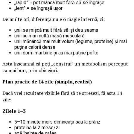
„rapid” = pot mânca mult fără să se îngrașe
„lent” = se îngrașă ușor
De multe ori, diferența nu e o magie internă, ci:
unii se mișcă mult fără să-și dea seama
unii au mai multă masă musculară
unii mănâncă mai mult volum (legume, proteine) și mai
puține calorii dense
unii dorm mai bine și au mai puține pofte
Asta înseamnă că poți „construi” un metabolism perceput
ca mai bun, prin obiceiuri.
Plan practic de 14 zile (simplu, realist)
Dacă vrei rezultate vizibile fără să te stresezi, fă asta 14
zile:
Zilele 1–3
5–10 minute mers dimineața sau la prânz
proteină la 2 mese/zi
apă înainte de cafea