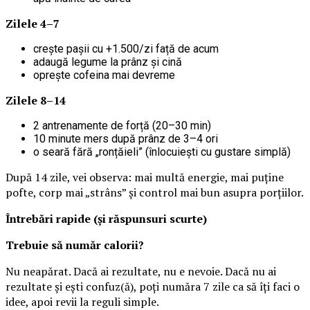
Zilele 4–7
crește pașii cu +1.500/zi față de acum
adaugă legume la prânz și cină
oprește cofeina mai devreme
Zilele 8–14
2 antrenamente de forță (20–30 min)
10 minute mers după prânz de 3–4 ori
o seară fără „ronțăieli” (înlocuiești cu gustare simplă)
După 14 zile, vei observa: mai multă energie, mai puține
pofte, corp mai „strâns” și control mai bun asupra porțiilor.
Întrebări rapide (și răspunsuri scurte)
Trebuie să număr calorii?
Nu neapărat. Dacă ai rezultate, nu e nevoie. Dacă nu ai
rezultate și ești confuz(ă), poți număra 7 zile ca să îți faci o
idee, apoi revii la reguli simple.