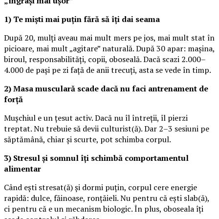
„îngrași mai ușor”
1) Te miști mai puțin fără să îți dai seama
După 20, mulți aveau mai mult mers pe jos, mai mult stat în
picioare, mai mult „agitare” naturală. După 30 apar: mașina,
biroul, responsabilități, copii, oboseală. Dacă scazi 2.000–
4.000 de pași pe zi față de anii trecuți, asta se vede în timp.
2) Masa musculară scade dacă nu faci antrenament de
forță
Mușchiul e un țesut activ. Dacă nu îl întreții, îl pierzi
treptat. Nu trebuie să devii culturist(ă). Dar 2–3 sesiuni pe
săptămână, chiar și scurte, pot schimba corpul.
3) Stresul și somnul îți schimbă comportamentul
alimentar
Când ești stresat(ă) și dormi puțin, corpul cere energie
rapidă: dulce, făinoase, ronțăieli. Nu pentru că ești slab(ă),
ci pentru că e un mecanism biologic. În plus, oboseala îți