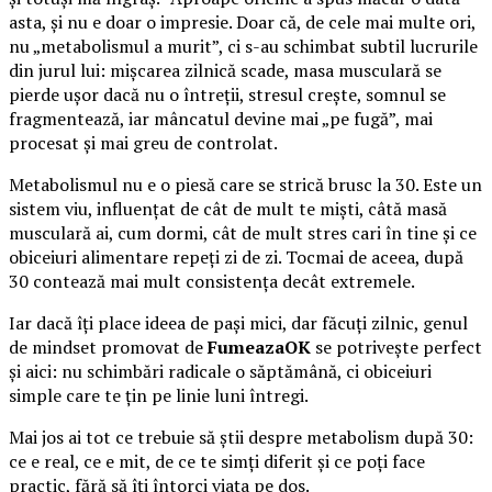
asta, și nu e doar o impresie. Doar că, de cele mai multe ori,
nu „metabolismul a murit”, ci s-au schimbat subtil lucrurile
din jurul lui: mișcarea zilnică scade, masa musculară se
pierde ușor dacă nu o întreții, stresul crește, somnul se
fragmentează, iar mâncatul devine mai „pe fugă”, mai
procesat și mai greu de controlat.
Metabolismul nu e o piesă care se strică brusc la 30. Este un
sistem viu, influențat de cât de mult te miști, câtă masă
musculară ai, cum dormi, cât de mult stres cari în tine și ce
obiceiuri alimentare repeți zi de zi. Tocmai de aceea, după
30 contează mai mult consistența decât extremele.
Iar dacă îți place ideea de pași mici, dar făcuți zilnic, genul
de mindset promovat de
FumeazaOK
se potrivește perfect
și aici: nu schimbări radicale o săptămână, ci obiceiuri
simple care te țin pe linie luni întregi.
Mai jos ai tot ce trebuie să știi despre metabolism după 30:
ce e real, ce e mit, de ce te simți diferit și ce poți face
practic, fără să îți întorci viața pe dos.