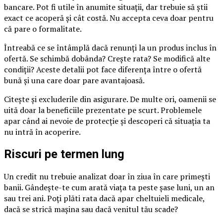
bancare. Pot fi utile în anumite situații, dar trebuie să știi
exact ce acoperă și cât costă. Nu accepta ceva doar pentru
că pare o formalitate.
Întreabă ce se întâmplă dacă renunți la un produs inclus în
ofertă. Se schimbă dobânda? Crește rata? Se modifică alte
condiții? Aceste detalii pot face diferența între o ofertă
bună și una care doar pare avantajoasă.
Citește și excluderile din asigurare. De multe ori, oamenii se
uită doar la beneficiile prezentate pe scurt. Problemele
apar când ai nevoie de protecție și descoperi că situația ta
nu intră în acoperire.
Riscuri pe termen lung
Un credit nu trebuie analizat doar în ziua în care primești
banii. Gândește-te cum arată viața ta peste șase luni, un an
sau trei ani. Poți plăti rata dacă apar cheltuieli medicale,
dacă se strică mașina sau dacă venitul tău scade?