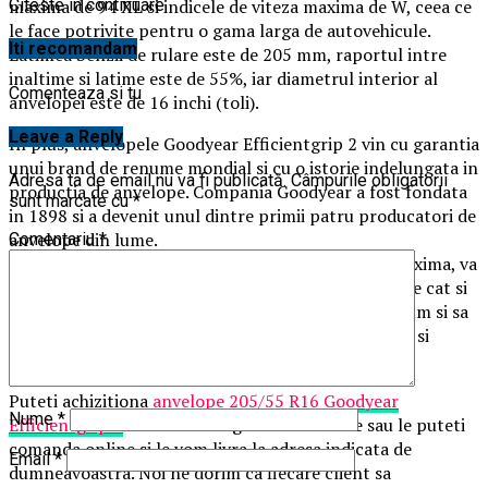
maxima de 94 XL si indicele de viteza maxima de W, ceea ce
Citeste in continuare
le face potrivite pentru o gama larga de autovehicule.
Iti recomandam
Latimea benzii de rulare este de 205 mm, raportul intre
inaltime si latime este de 55%, iar diametrul interior al
Comenteaza si tu
anvelopei este de 16 inchi (toli).
Leave a Reply
In plus, anvelopele Goodyear Efficientgrip 2 vin cu garantia
unui brand de renume mondial si cu o istorie indelungata in
Adresa ta de email nu va fi publicată.
Câmpurile obligatorii
productia de anvelope. Compania Goodyear a fost fondata
sunt marcate cu
*
in 1898 si a devenit unul dintre primii patru producatori de
anvelope din lume.
Comentariu
*
Pentru a va asigura de siguranta si performanta maxima, va
recomandam sa respectati atat indicele de incarcare cat si
cel de viteza maxima pentru aceste anvelope, precum si sa
le utilizati in anotimpul recomandat de producator si
conform specificatiilor tehnice ale produsului.
Puteti achizitiona
anvelope 205/55 R16 Goodyear
Nume
*
Efficientgrip 2
direct din magazinele noastre sau le puteti
comanda online si le vom livra la adresa indicata de
Email
*
dumneavoastra. Noi ne dorim ca fiecare client sa