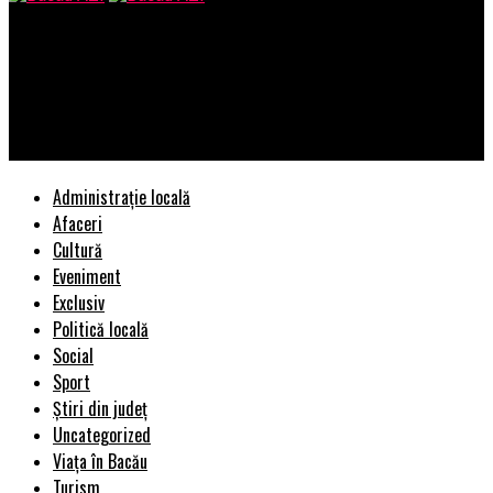
Bacau AZI
Anvelope Goodyear Efficientgrip 2 205/55 R16 – Anvelope de
vara cu performanta si durabilitate superioara de la
Vadrexim.ro
Administrație locală
Afaceri
Cultură
Eveniment
Exclusiv
Politică locală
Social
Sport
Știri din județ
Uncategorized
Viața în Bacău
Turism