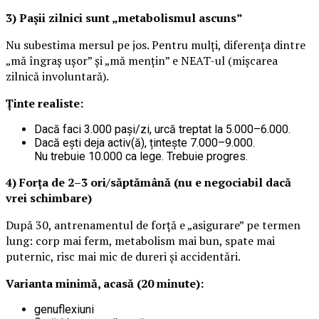
3) Pașii zilnici sunt „metabolismul ascuns”
Nu subestima mersul pe jos. Pentru mulți, diferența dintre
„mă îngraș ușor” și „mă mențin” e NEAT-ul (mișcarea
zilnică involuntară).
Ținte realiste:
Dacă faci 3.000 pași/zi, urcă treptat la 5.000–6.000.
Dacă ești deja activ(ă), țintește 7.000–9.000.
Nu trebuie 10.000 ca lege. Trebuie progres.
4) Forța de 2–3 ori/săptămână (nu e negociabil dacă
vrei schimbare)
După 30, antrenamentul de forță e „asigurare” pe termen
lung: corp mai ferm, metabolism mai bun, spate mai
puternic, risc mai mic de dureri și accidentări.
Varianta minimă, acasă (20 minute):
genuflexiuni