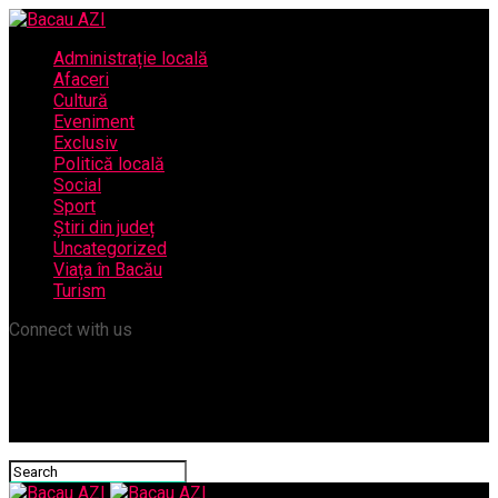
Administrație locală
Afaceri
Cultură
Eveniment
Exclusiv
Politică locală
Social
Sport
Știri din județ
Uncategorized
Viața în Bacău
Turism
Connect with us