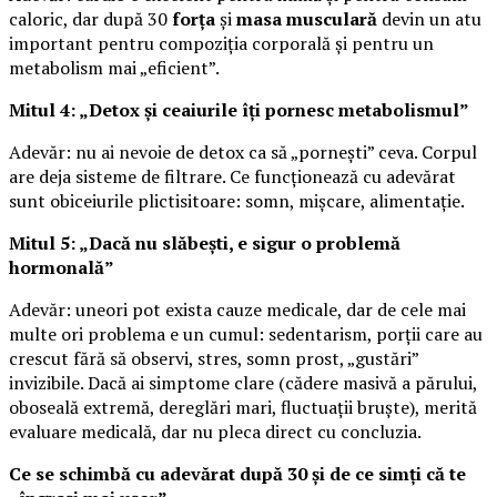
caloric, dar după 30
forța
și
masa musculară
devin un atu
important pentru compoziția corporală și pentru un
metabolism mai „eficient”.
Mitul 4: „Detox și ceaiurile îți pornesc metabolismul”
Adevăr: nu ai nevoie de detox ca să „pornești” ceva. Corpul
are deja sisteme de filtrare. Ce funcționează cu adevărat
sunt obiceiurile plictisitoare: somn, mișcare, alimentație.
Mitul 5: „Dacă nu slăbești, e sigur o problemă
hormonală”
Adevăr: uneori pot exista cauze medicale, dar de cele mai
multe ori problema e un cumul: sedentarism, porții care au
crescut fără să observi, stres, somn prost, „gustări”
invizibile. Dacă ai simptome clare (cădere masivă a părului,
oboseală extremă, dereglări mari, fluctuații bruște), merită
evaluare medicală, dar nu pleca direct cu concluzia.
Ce se schimbă cu adevărat după 30 și de ce simți că te