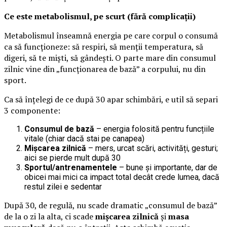
Ce este metabolismul, pe scurt (fără complicații)
Metabolismul înseamnă energia pe care corpul o consumă
ca să funcționeze: să respiri, să menții temperatura, să
digeri, să te miști, să gândești. O parte mare din consumul
zilnic vine din „funcționarea de bază” a corpului, nu din
sport.
Ca să înțelegi de ce după 30 apar schimbări, e util să separi
3 componente:
Consumul de bază
– energia folosită pentru funcțiile
vitale (chiar dacă stai pe canapea)
Mișcarea zilnică
– mers, urcat scări, activități, gesturi;
aici se pierde mult după 30
Sportul/antrenamentele
– bune și importante, dar de
obicei mai mici ca impact total decât crede lumea, dacă
restul zilei e sedentar
După 30, de regulă, nu scade dramatic „consumul de bază”
de la o zi la alta, ci scade
mișcarea zilnică
și
masa