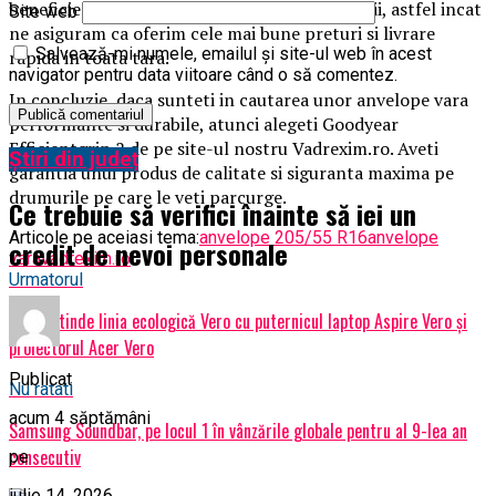
beneficieze de cele mai bune produse si servicii, astfel incat
Site web
ne asiguram ca oferim cele mai bune preturi si livrare
Salvează-mi numele, emailul și site-ul web în acest
rapida in toata tara.
navigator pentru data viitoare când o să comentez.
In concluzie, daca sunteti in cautarea unor anvelope vara
performante si durabile, atunci alegeti Goodyear
Efficientgrip 2 de pe site-ul nostru Vadrexim.ro. Aveti
Știri din județ
garantia unui produs de calitate si siguranta maxima pe
drumurile pe care le veti parcurge.
Ce trebuie să verifici înainte să iei un
Articole pe aceiasi tema:
anvelope 205/55 R16
anvelope
credit de nevoi personale
vara
vadrexim.ro
Urmatorul
Acer extinde linia ecologică Vero cu puternicul laptop Aspire Vero și
proiectorul Acer Vero
Publicat
Nu ratati
acum 4 săptămâni
Samsung Soundbar, pe locul 1 în vânzările globale pentru al 9-lea an
consecutiv
pe
iulie 14, 2026