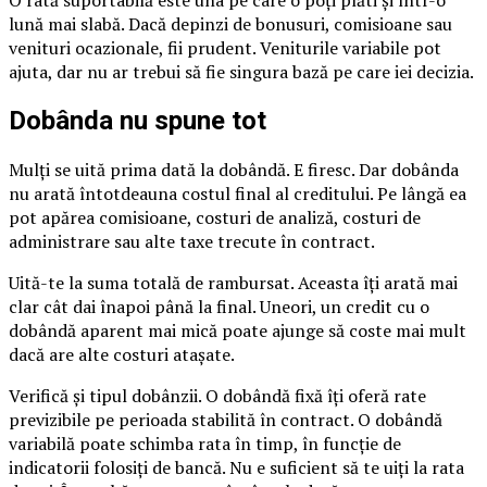
O rată suportabilă este una pe care o poți plăti și într-o
lună mai slabă. Dacă depinzi de bonusuri, comisioane sau
venituri ocazionale, fii prudent. Veniturile variabile pot
ajuta, dar nu ar trebui să fie singura bază pe care iei decizia.
Dobânda nu spune tot
Mulți se uită prima dată la dobândă. E firesc. Dar dobânda
nu arată întotdeauna costul final al creditului. Pe lângă ea
pot apărea comisioane, costuri de analiză, costuri de
administrare sau alte taxe trecute în contract.
Uită-te la suma totală de rambursat. Aceasta îți arată mai
clar cât dai înapoi până la final. Uneori, un credit cu o
dobândă aparent mai mică poate ajunge să coste mai mult
dacă are alte costuri atașate.
Verifică și tipul dobânzii. O dobândă fixă îți oferă rate
previzibile pe perioada stabilită în contract. O dobândă
variabilă poate schimba rata în timp, în funcție de
indicatorii folosiți de bancă. Nu e suficient să te uiți la rata