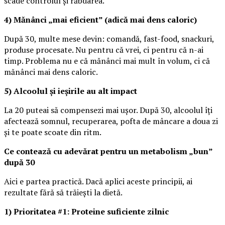
scade controlul și răbdarea.
4) Mănânci „mai eficient” (adică mai dens caloric)
După 30, multe mese devin: comandă, fast-food, snackuri,
produse procesate. Nu pentru că vrei, ci pentru că n-ai
timp. Problema nu e că mănânci mai mult în volum, ci că
mănânci mai dens caloric.
5) Alcoolul și ieșirile au alt impact
La 20 puteai să compensezi mai ușor. După 30, alcoolul îți
afectează somnul, recuperarea, pofta de mâncare a doua zi
și te poate scoate din ritm.
Ce contează cu adevărat pentru un metabolism „bun”
după 30
Aici e partea practică. Dacă aplici aceste principii, ai
rezultate fără să trăiești la dietă.
1) Prioritatea #1: Proteine suficiente zilnic