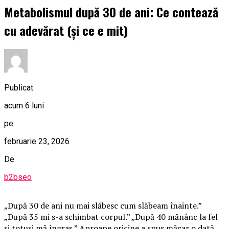
Metabolismul după 30 de ani: Ce contează
cu adevărat (și ce e mit)
Publicat
acum 6 luni
pe
februarie 23, 2026
De
b2bseo
„După 30 de ani nu mai slăbesc cum slăbeam înainte.”
„După 35 mi s-a schimbat corpul.” „După 40 mănânc la fel
și totuși mă îngraș.” Aproape oricine a spus măcar o dată