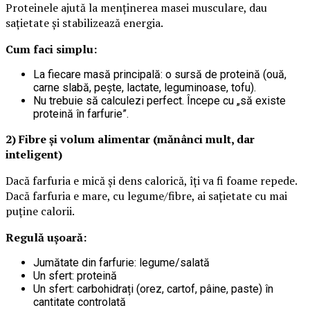
Proteinele ajută la menținerea masei musculare, dau
sațietate și stabilizează energia.
Cum faci simplu:
La fiecare masă principală: o sursă de proteină (ouă,
carne slabă, pește, lactate, leguminoase, tofu).
Nu trebuie să calculezi perfect. Începe cu „să existe
proteină în farfurie”.
2) Fibre și volum alimentar (mănânci mult, dar
inteligent)
Dacă farfuria e mică și dens calorică, îți va fi foame repede.
Dacă farfuria e mare, cu legume/fibre, ai sațietate cu mai
puține calorii.
Regulă ușoară:
Jumătate din farfurie: legume/salată
Un sfert: proteină
Un sfert: carbohidrați (orez, cartof, pâine, paste) în
cantitate controlată