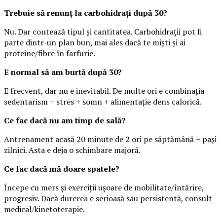
Trebuie să renunț la carbohidrați după 30?
Nu. Dar contează tipul și cantitatea. Carbohidrații pot fi
parte dintr-un plan bun, mai ales dacă te miști și ai
proteine/fibre în farfurie.
E normal să am burtă după 30?
E frecvent, dar nu e inevitabil. De multe ori e combinația
sedentarism + stres + somn + alimentație dens calorică.
Ce fac dacă nu am timp de sală?
Antrenament acasă 20 minute de 2 ori pe săptămână + pași
zilnici. Asta e deja o schimbare majoră.
Ce fac dacă mă doare spatele?
Începe cu mers și exerciții ușoare de mobilitate/întărire,
progresiv. Dacă durerea e serioasă sau persistentă, consult
medical/kinetoterapie.