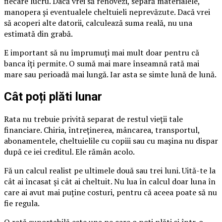
fiecare lucru. Dacă vrei să renovezi, separă materialele,
manopera și eventualele cheltuieli neprevăzute. Dacă vrei
să acoperi alte datorii, calculează suma reală, nu una
estimată din grabă.
E important să nu împrumuți mai mult doar pentru că
banca îți permite. O sumă mai mare înseamnă rată mai
mare sau perioadă mai lungă. Iar asta se simte lună de lună.
Cât poți plăti lunar
Rata nu trebuie privită separat de restul vieții tale
financiare. Chiria, întreținerea, mâncarea, transportul,
abonamentele, cheltuielile cu copiii sau cu mașina nu dispar
după ce iei creditul. Ele rămân acolo.
Fă un calcul realist pe ultimele două sau trei luni. Uită-te la
cât ai încasat și cât ai cheltuit. Nu lua în calcul doar luna în
care ai avut mai puține costuri, pentru că aceea poate să nu
fie regula.