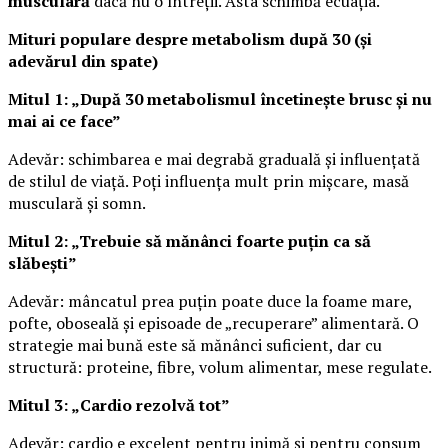
musculară
dacă nu o întreții. Asta schimbă ecuația.
Mituri populare despre metabolism după 30 (și
adevărul din spate)
Mitul 1: „După 30 metabolismul încetinește brusc și nu
mai ai ce face”
Adevăr: schimbarea e mai degrabă graduală și influențată
de stilul de viață. Poți influența mult prin mișcare, masă
musculară și somn.
Mitul 2: „Trebuie să mănânci foarte puțin ca să
slăbești”
Adevăr: mâncatul prea puțin poate duce la foame mare,
pofte, oboseală și episoade de „recuperare” alimentară. O
strategie mai bună este să mănânci suficient, dar cu
structură: proteine, fibre, volum alimentar, mese regulate.
Mitul 3: „Cardio rezolvă tot”
Adevăr: cardio e excelent pentru inimă și pentru consum