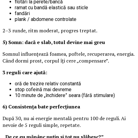
flotări la perete/bancă
ramat cu bandă elastică sau sticle
fandări
plank / abdomene controlate
2–3 runde, ritm moderat, progres treptat.
5) Somn: dacă e slab, totul devine mai greu
Somnul influențează foamea, poftele, recuperarea, energia.
Când dormi prost, corpul îți cere „compensare”.
3 reguli care ajută:
oră de trezire relativ constantă
stop cofeină mai devreme
10 minute de „închidere” seara (fără stimulare)
6) Consistența bate perfecțiunea
După 30, nu ai energie mentală pentru 100 de reguli. Ai
nevoie de 5 reguli simple, repetate.
„De ce eu mănânc puțin și tot nu slăbesc?”