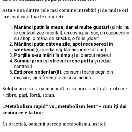
Asta e una dintre cele mai comune întrebări și de multe ori
are explicații foarte concrete:
Mănânci puțin la mese, dar ai multe gustări
(și nici nu
le contabilizezi mental): un covrig, un suc, un cappuccino
cu sirop, o mână de snacks, o felie „doar”.
Mănânci puțin câteva zile, apoi recuperezi în
weekend
(și media săptămânii iese tot sus).
Porțiile s-au mărit în timp
și ai pierdut reperul.
Somnul prost și stresul cresc pofta
și reduc
controlul.
Ești prea sedentar(ă)
: consumi foarte puțin din
mișcare, iar diferențele mici se adună.
Soluția nu e să tai și mai mult, ci să pui structură: proteine
+ fibre, pași, forță, somn.
„Metabolism rapid” vs „metabolism lent” – cum îți dai
seama ce e la tine
În practică, oamenii percep metabolismul astfel: