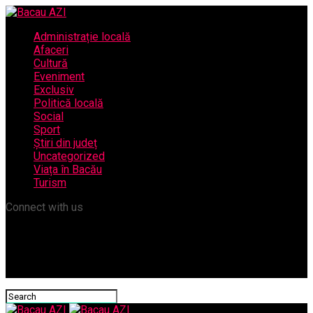
Administrație locală
Afaceri
Cultură
Eveniment
Exclusiv
Politică locală
Social
Sport
Știri din județ
Uncategorized
Viața în Bacău
Turism
Connect with us