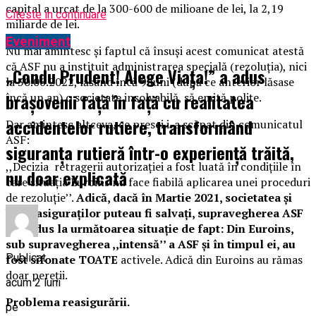
capital a urcat de la 300-600 de milioane de lei, la 2,19
Citeste in continuare
miliarde de lei.
Eveniment
Nu mai amintesc și faptul că însuși acest comunicat atestă
că ASF nu a instituit administrarea specială (rezoluția), nici
„Condu Prudent! Alege Viața!” a adus
la 30.06.2022, lăsând încă 9 luni (după ce anterior lăsase
brașovenii față în față cu realitatea
încă un an) o societate insolvabilă, să emită polițe.
accidentelor rutiere, transformând
Dar amintesc altceva, ce presei i-a scăpat din comunicatul
ASF:
siguranța rutieră într-o experiență trăită,
,,Decizia retragerii autorizației a fost luată în condițiile în
nu doar explicată
care situația Euroins nu face fiabilă aplicarea unei proceduri
de rezoluție’’.
Adică, dacă în Martie 2021, societatea și
banii asiguraților puteau fi salvați, supravegherea ASF
a condus la următoarea situație de fapt: Din Euroins,
sub supravegherea ,,intensă’’ a ASF și în timpul ei, au
Publicat
fost sifonate TOATE
activele. Adică din Euroins au rămas
doar pereții.
acum 2 luni
Problema reasigurării.
pe