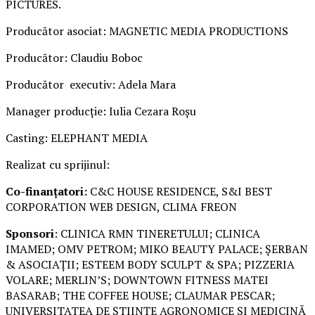
PICTURES.
Producător asociat: MAGNETIC MEDIA PRODUCTIONS
Producător: Claudiu Boboc
Producător executiv: Adela Mara
Manager producție: Iulia Cezara Roșu
Casting: ELEPHANT MEDIA
Realizat cu sprijinul:
Co-finanțatori:
C&C HOUSE RESIDENCE, S&I BEST
CORPORATION WEB DESIGN, CLIMA FREON
Sponsori
: CLINICA RMN TINERETULUI; CLINICA
IMAMED; OMV PETROM; MIKO BEAUTY PALACE; ȘERBAN
& ASOCIAȚII; ESTEEM BODY SCULPT & SPA; PIZZERIA
VOLARE; MERLIN’S; DOWNTOWN FITNESS MATEI
BASARAB; THE COFFEE HOUSE; CLAUMAR PESCAR;
UNIVERSITATEA DE ȘTIINȚE AGRONOMICE ȘI MEDICINĂ