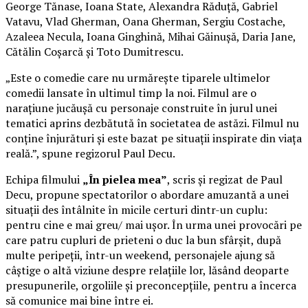
George Tănase, Ioana State, Alexandra Răduță, Gabriel
Vatavu, Vlad Gherman, Oana Gherman, Sergiu Costache,
Azaleea Necula, Ioana Ginghină, Mihai Găinușă, Daria Jane,
Cătălin Coșarcă și Toto Dumitrescu.
„Este o comedie care nu urmărește tiparele ultimelor
comedii lansate în ultimul timp la noi. Filmul are o
narațiune jucăușă cu personaje construite în jurul unei
tematici aprins dezbătută în societatea de astăzi. Filmul nu
conține înjurături și este bazat pe situații inspirate din viața
reală.”, spune regizorul Paul Decu.
Echipa filmului
„În pielea mea”
, scris și regizat de Paul
Decu, propune spectatorilor o abordare amuzantă a unei
situații des întâlnite în micile certuri dintr-un cuplu:
pentru cine e mai greu/ mai ușor. În urma unei provocări pe
care patru cupluri de prieteni o duc la bun sfârșit, după
multe peripeții, într-un weekend, personajele ajung să
câștige o altă viziune despre relațiile lor, lăsând deoparte
presupunerile, orgoliile și preconcepțiile, pentru a încerca
să comunice mai bine între ei.