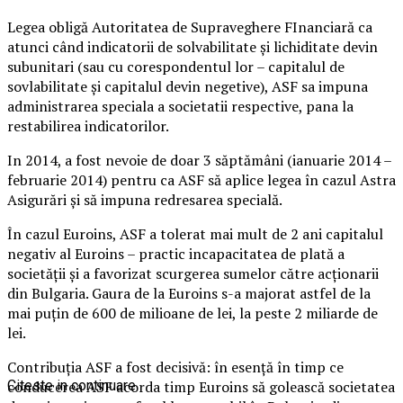
Legea obligă Autoritatea de Supraveghere FInanciară ca
atunci când indicatorii de solvabilitate și lichiditate devin
subunitari (sau cu corespondentul lor – capitalul de
sovlabilitate și capitalul devin negetive), ASF sa impuna
administrarea speciala a societatii respective, pana la
restabilirea indicatorilor.
In 2014, a fost nevoie de doar 3 săptămâni (ianuarie 2014 –
februarie 2014) pentru ca ASF să aplice legea în cazul Astra
Asigurări și să impuna redresarea specială.
În cazul Euroins, ASF a tolerat mai mult de 2 ani capitalul
negativ al Euroins – practic incapacitatea de plată a
societății și a favorizat scurgerea sumelor către acționarii
din Bulgaria. Gaura de la Euroins s-a majorat astfel de la
mai puțin de 600 de milioane de lei, la peste 2 miliarde de
lei.
Contribuția ASF a fost decisivă: în esență în timp ce
conducerea ASF acorda timp Euroins să golească societatea
Citeste in continuare