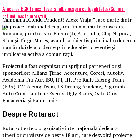
Afacerea BCR la next level si alba neagra cu legalitatea/Somnul
ratiunii naste monstrii
Campania „Condu Prudent! Alege Viața!” face parte dintr-
un proiect național desfășurat în mai multe orașe din
România, printre care București, Alba Iulia, Cluj-Napoca,
Sibiu și Târgu Mureș, având ca obiectiv principal reducerea
numărului de accidente prin educație, prevenție și
implicarea activă a comunității.
Proiectul a fost organizat cu sprijinul partenerilor și
sponsorilor: Allianz Țiriac, Accenture, Coresi, Autoliv,
Academia Titi Aur, ISU, IPJ, IJJ, Pro Rally Racing Team
(ERA), OC Racing Team, LS Driving Academy, Siguranța
Auto Copii, Lifetime Events, Ugly Bikers, Oaki, Crust
Focacceria și Panoramic.
Despre Rotaract
Rotaract este o organizație internațională dedicată
tinerilor cu vârste de peste 18 ani, care dezvoltă proiecte