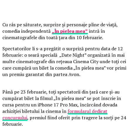
Cu râs pe săturate, surprize și personaje pline de viață,
comedia independentă
„În pielea mea”
intră în
cinematografele din toată țara din 10 februarie.
Spectatorilor li s-a pregătit o surpriză pentru data de 12
februarie: o seară specială „Date Night” organizată în mai
multe cinematografe din rețeaua Cinema City unde toți cei
care cumpără un bilet la comedia „În pielea mea” vor primi
un premiu garantat din partea Avon.
Până pe 23 februarie, toți spectatorii din țară care și-au
cumpărat bilet la filmul „În pielea mea” se pot înscrie în
cursa pentru un iPhone 17 Pro Max, încărcând dovada
achiziției biletului la cinema în
formularul dedicat
concursului
, premiul fiind oferit prin tragere la sorți pe 24
februarie.