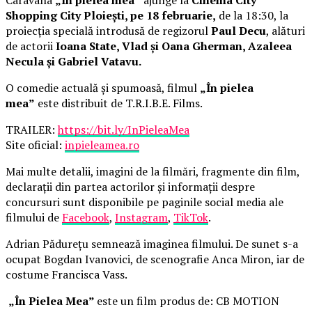
Shopping City Ploiești, pe 18 februarie,
de la 18:30, la
proiecția specială introdusă de regizorul
Paul Decu
, alături
de actorii
Ioana State, Vlad și Oana Gherman, Azaleea
Necula și Gabriel Vatavu.
O comedie actuală și spumoasă, filmul
„În pielea
mea”
este distribuit de T.R.I.B.E. Films.
TRAILER:
https://bit.ly/InPieleaMea
Site oficial:
inpieleamea.ro
Mai multe detalii, imagini de la filmări, fragmente din film,
declarații din partea actorilor și informații despre
concursuri sunt disponibile pe paginile social media ale
filmului de
Facebook
,
Instagram
,
TikTok
.
Adrian Pădurețu semnează imaginea filmului. De sunet s-a
ocupat Bogdan Ivanovici, de scenografie Anca Miron, iar de
costume Francisca Vass.
„În Pielea Mea”
este un film produs de: CB MOTION