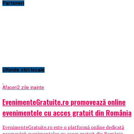
Parteneri
Ultimile stiri locale
Afaceri
2 zile inainte
EvenimenteGratuite.ro promovează online
evenimentele cu acces gratuit din România
EvenimenteGratuite.ro este o platformă online dedicată
promovării evenimentelor cu acces gratuit din România,