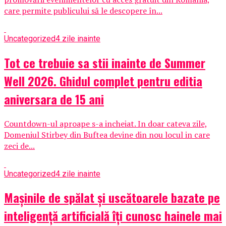
care permite publicului să le descopere în...
Uncategorized
4 zile inainte
Tot ce trebuie sa stii inainte de Summer
Well 2026. Ghidul complet pentru editia
aniversara de 15 ani
Countdown-ul aproape s-a incheiat. In doar cateva zile,
Domeniul Stirbey din Buftea devine din nou locul in care
zeci de...
Uncategorized
4 zile inainte
Mașinile de spălat și uscătoarele bazate pe
inteligență artificială îți cunosc hainele mai