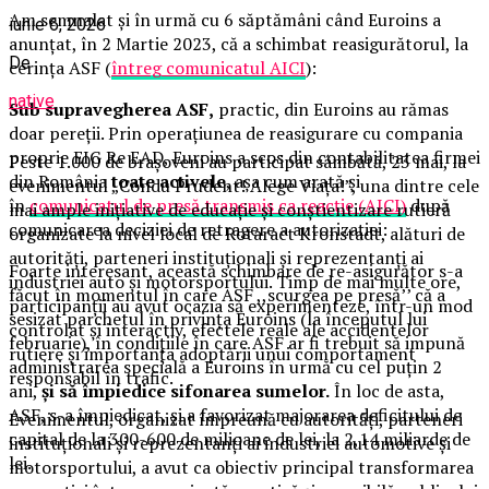
Am semnalat și în urmă cu 6 săptămâni când Euroins a
iunie 6, 2026
anunțat, în 2 Martie 2023, că a schimbat reasigurătorul, la
De
cerința ASF (
întreg comunicatul AICI
):
native
Sub supravegherea ASF,
practic, din Euroins au rămas
doar pereții. Prin operațiunea de reasigurare cu compania
proprie EIG Re EAD, Euroins a scos din contabilitatea firmei
Peste 1.000 de brașoveni au participat sâmbătă, 23 mai, la
din România
toate activele
, așa cum arată și
evenimentul „Condu Prudent! Alege Viața!”, una dintre cele
în
comunicatul de presă transmis ca reacție (AICI)
după
mai ample inițiative de educație și conștientizare rutieră
comunicarea deciziei de retragere a autorizației:
organizate la nivel local de Rotaract Kronstadt, alături de
autorități, parteneri instituționali și reprezentanți ai
Foarte interesant, această schimbare de re-asigurător s-a
industriei auto și motorsportului. Timp de mai multe ore,
făcut în momentul în care ASF ,,scurgea pe presă’’ că a
participanții au avut ocazia să experimenteze, într-un mod
sesizat parchetul în privința Euroins (la începutul lui
controlat și interactiv, efectele reale ale accidentelor
februarie), în condițiile în care ASF ar fi trebuit să impună
rutiere și importanța adoptării unui comportament
administrarea specială a Euroins în urmă cu cel puțin 2
responsabil în trafic.
ani,
și să împiedice sifonarea sumelor.
În loc de asta,
ASF, s-a împiedicat, și a favorizat majorarea deficitului de
Evenimentul, organizat împreună cu autorități, parteneri
capital de la 300-600 de milioane de lei, la 2,14 miliarde de
instituționali și reprezentanți ai industriei automotive și
lei.
motorsportului, a avut ca obiectiv principal transformarea