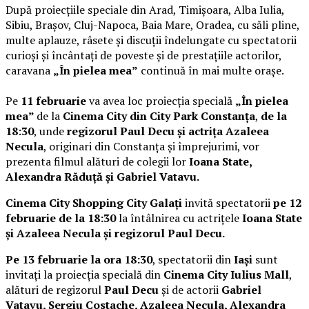
După proiecțiile speciale din Arad, Timișoara, Alba Iulia,
Sibiu, Brașov, Cluj-Napoca, Baia Mare, Oradea, cu săli pline,
multe aplauze, râsete și discuții îndelungate cu spectatorii
curioși și încântați de poveste și de prestațiile actorilor,
caravana
„În pielea mea”
continuă în mai multe orașe.
Pe
11 februarie
va avea loc proiecția specială
„În pielea
mea”
de la
Cinema City din City Park Constanța
,
de la
18:30
, unde
regizorul Paul Decu și actrița Azaleea
Necula
, originari din Constanța și împrejurimi, vor
prezenta filmul alături de colegii lor
Ioana State,
Alexandra Răduță și Gabriel Vatavu.
Cinema City Shopping City Galați
invită spectatorii
pe 12
februarie de la 18:30
la întâlnirea cu actrițele
Ioana State
și Azaleea Necula și regizorul Paul Decu.
Pe 13 februarie la ora 18:30
, spectatorii din
Iași
sunt
invitați la proiecția specială din
Cinema City Iulius Mall
,
alături de regizorul
Paul Decu
și de actorii
Gabriel
Vatavu, Sergiu Costache, Azaleea Necula, Alexandra