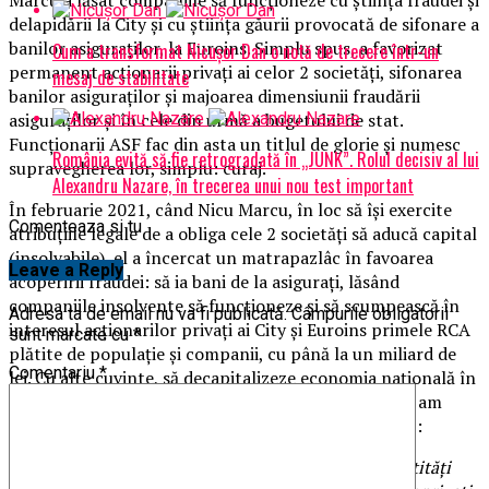
delapidării la City și cu știința găurii provocată de sifonare a
banilor asiguraților, la Euroins. Simplu spus, a favorizat
Cum a transformat Nicușor Dan o notă de trecere într-un
permanent acționarii privați ai celor 2 societăți, sifonarea
mesaj de stabilitate
banilor asiguraților și majoarea dimensiunii fraudării
asiguraților și în cele din urmă a bugetului de stat.
Funcționarii ASF fac din asta un titlul de glorie și numesc
România evită să fie retrogradată în „JUNK”. Rolul decisiv al lui
supravegherea lor, simplu: curaj.
Alexandru Nazare, în trecerea unui nou test important
În februarie 2021, când Nicu Marcu, în loc să își exercite
Comenteaza si tu
atribuțiile legale de a obliga cele 2 societăți să aducă capital
(insolvabile), el a încercat un matrapazlâc în favoarea
Leave a Reply
acoperirii fraudei: să ia bani de la asigurați, lăsând
companiile insolvente să funcționeze și să scumpească în
Adresa ta de email nu va fi publicată.
Câmpurile obligatorii
interesul acționarilor privați ai City și Euroins primele RCA
sunt marcate cu
*
plătite de populație și companii, cu până la un miliard de
Comentariu
*
lei. Cu alte cuvinte, să decapitalizeze economia națională în
interesul privat al celor care sifonau sume, așa cum am
scris extrem de timpuriu,
AICI
, în 21 februarie 2021:
,,Sifonarea de sume ale asiguraților români către entități