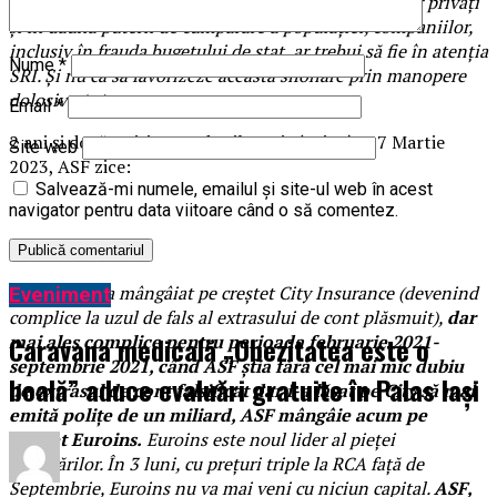
din afara României, în interesul strict al acționarilor privați
și în dauna puterii de cumpărare a populației, companiilor,
inclusiv în frauda bugetului de stat, ar trebui să fie în atenția
Nume
*
SRI. Și nu ca să favorizeze această sifonare prin manopere
dolosive (…)
Email
*
2 ani și douăzecișipatru de zile mai târziu, în 17 Martie
Site web
2023, ASF zice:
Salvează-mi numele, emailul și site-ul web în acest
navigator pentru data viitoare când o să comentez.
Pe bune?
,,La fel cum a mângâiat pe creștet City Insurance (devenind
Eveniment
complice la uzul de fals al extrasului de cont plăsmuit),
dar
Caravana medicală „Obezitatea este o
mai ales complice pentru perioada februarie 2021-
septembrie 2021, când ASF știa fără cel mai mic dubiu
boală” aduce evaluări gratuite în Palas Iași
de extrasul de cont falsificat dar i-a lăsat pe City să mai
emită polițe de un miliard, ASF mângâie acum pe
creștet Euroins.
Euroins este noul lider al pieței
asigurărilor. În 3 luni, cu prețuri triple la RCA față de
Septembrie, Euroins nu va mai veni cu niciun capital.
ASF,