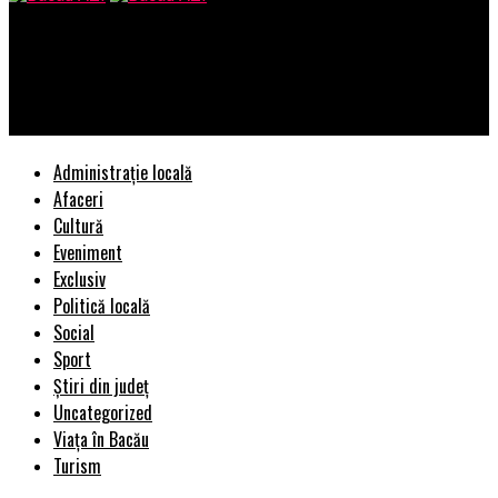
Bacau AZI
Se continua acțiunile de protest pentru acordarea restanțelor
salariale – Ziarul Incisiv de Prahova
Administrație locală
Afaceri
Cultură
Eveniment
Exclusiv
Politică locală
Social
Sport
Știri din județ
Uncategorized
Viața în Bacău
Turism