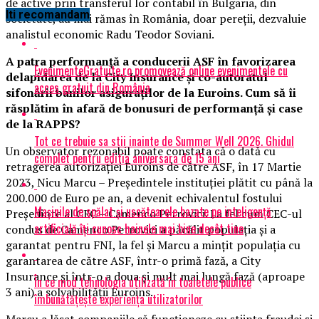
de active prin transferul lor contabil în Bulgaria, din
Iti recomandam
societate, au mai rămas în România, doar pereții, dezvaluie
analistul economic Radu Teodor Soviani.
A patra performanță a conducerii ASF în favorizarea
EvenimenteGratuite.ro promovează online evenimentele cu
delapidarea de la City Insurance și co-autoratul
acces gratuit din România
sifonării banilor asiguraților de la Euroins. Cum să îi
răsplătim în afară de bonusuri de performanță și case
de la RAPPS?
Tot ce trebuie sa stii inainte de Summer Well 2026. Ghidul
Un observator rezonabil poate constata că o dată cu
complet pentru editia aniversara de 15 ani
retragerea autorizației Euroins de către ASF, în 17 Martie
2023, Nicu Marcu – Președintele instituției plătit cu până la
200.000 de Euro pe an, a devenit echivalentul fostului
Mașinile de spălat și uscătoarele bazate pe inteligență
Președinte al CEC – Camenco Petrovici. La fel cum CEC-ul
artificială îți cunosc hainele mai bine decât tine
condus de Camenco Petrovici a păcălit populația și a
garantat pentru FNI, la fel și Marcu a mințit populația cu
garantarea de către ASF, într-o primă fază, a City
Insurance și într-o a doua și mult mai lungă fază (aproape
În ce mod tehnologia utilizată în toaletele publice
3 ani) a solvabilității Euroins.
îmbunătățește experiența utilizatorilor
Marcu a lăsat companiile să funcționeze cu știința fraudei și