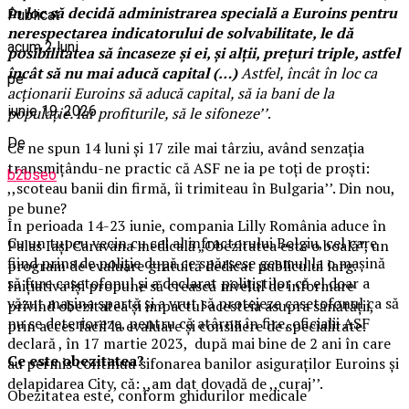
în loc să decidă administrarea specială a Euroins pentru
Publicat
nerespectarea indicatorului de solvabilitate, le dă
acum 2 luni
posibilitatea să încaseze și ei, și alții, prețuri triple, astfel
încât să nu mai aducă capital (…)
Astfel, încât în loc ca
pe
acționarii Euroins să aducă capital, să ia bani de la
iunie 19, 2026
populație. Iar profiturile, să le sifoneze’’
.
De
Ce ne spun 14 luni și 17 zile mai târziu, având senzația
transmițându-ne practic că ASF ne ia pe toți de proști:
b2bseo
,,scoteau banii din firmă, îi trimiteau în Bulgaria’’. Din nou,
pe bune?
În perioada 14-23 iunie, compania Lilly România aduce în
Cu un tupeu vecin cu cel al infractorului Bolgiu, cel care
Palas Iași Caravana medicală „Obezitatea este o boală”, un
fiind prins de poliție după ce spărsese geamul la o mașină
program de evaluare gratuită dedicat publicului larg.
să fure casetofonul și a declarat polițiștilor că el doar a
Inițiativa își propune să crească nivelul de informare
văzut mașina spartă și a vrut să protejeze casetofonul ca să
privind obezitatea și impactul acesteia asupra sănătății,
nu se deterioreze, pentru că atârna în fire, oficialii ASF
prin acces facil la evaluare și consiliere de specialitate.
declară , în 17 martie 2023, după mai bine de 2 ani în care
Ce este obezitatea?
au permis continuu sifonarea banilor asiguraților Euroins și
delapidarea City, că: ,,am dat dovadă de ,,curaj’’.
Obezitatea este, conform ghidurilor medicale