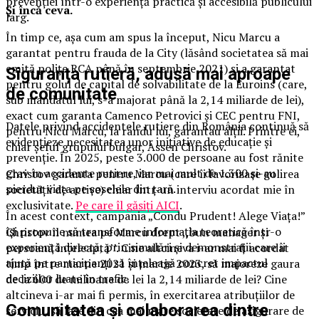
prevenției într-o experiență practică și accesibilă publicului
Și încă ceva.
larg.
În timp ce, așa cum am spus la început, Nicu Marcu a
garantat pentru frauda de la City (lăsând societatea să mai
emită polițe RCA până în septembrie 2021) și a garantat
Siguranța rutieră, adusă mai aproape
pentru golul de capital de solvabilitate de la Euroins (care,
de comunitate
sub mandatul lui, s-a majorat până la 2,14 miliarde de lei),
exact cum garanta Camenco Petrovici și CEC pentru FNI,
Datele privind accidentele rutiere din România continuă să
pentru Nicu Marcu, la rându lui, garantau alții. Printre ei,
evidențieze necesitatea unor inițiative de educație și
chiar șeful grupului bulgar, Assen Christov.
prevenție. În 2025, peste 3.000 de persoane au fost rănite
grav în accidente rutiere, iar mai mult de 1.300 și-au
Christov garanta pentru Marcu (care îi favorizase golirea
pierdut viața pe șoselele din țară.
societății de active) chiar într-un interviu acordat mie în
exclusivitate.
Pe care îl găsiți AICI
.
În acest context, campania „Condu Prudent! Alege Viața!”
își propune să transforme informația teoretică într-o
Christov îl numea pe Marcu drept ,,bun manager și
experiență directă, prin simulări și demonstrații care îi
persoană înțeleaptă’’. Cine altcineva i-ar mai fi acordat
ajută pe participanți să înțeleagă concret impactul
timp între martie 2021 și martie 2023, să majoreze gaura
deciziilor luate în trafic.
de la 600 de milioane de lei la 2,14 miliarde de lei? Cine
altcineva i-ar mai fi permis, în exercitarea atribuțiilor de
Comunitatea și colaborarea dintre
serviciu, să lase din cea mai mare societate de asigurare de