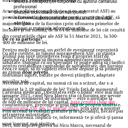
analiza a compoziției corporale cu ajutorul cântarului
profesional
Această politică (complicitatea și co-autoratul ASF) au
discuție individuală cu un nutriționist
permis Euroins,
sub supravegherea și cu acceptul ASF,
să
recomandări personalizate pentru un stil de viață
sănătos
majoreze gaura de la Euroins (prin sifonarea primelor de
broșuri și materiale informative utile
încasare și nu numai), de la 64 de milioane de lei cât rezultă
din constatările chiar ale ASF la 31 Martie 2021, la 300-
De ce să participi?
400 de milioane de lei.
Pentru mulți oameni, un astfel de eveniment reprezintă
Cu alte cuvinte, în timpul supravegherii ASF, cu știința
primul pas spre înțelegerea reală a propriei stări de
faptului că trebuia să impuna administrarea specială
sănătate. Dialogul cu un specialist te poate ajuta să clarifici
pentru restabilirea capitalului de solvabilitate, din Euroins
ceea ce simți, să îți validezi eforturile depuse și să primești
au rămas
doar pereții.
îndrumări sigure, bazate pe dovezi științifice, adaptate
nevoilor tale.
Necesarul de capital, nu numai că nu a scăzut, dar s-a
majorat la 2,19 miliarde de lei! Triplu față de momentul
Caravana medicală „Obezitatea este o boală” este mai mult
ianuarie 2021, când Nicu Marcu știa că Euroins are nevoie
decât un eveniment de informare — este o invitație la
de 600 de milioane de lei capital.
Asta rezultă chiar din
conștientizare, prevenție și grijă față de propria sănătate.
comunicatul ASF din 17 martie 2023
, prin care a anunțat
Prin accesul la evaluări gratuite și la specialiști, fiecare pas
retragerea autorizației:
făcut contează. Implică-te, informează-te și oferă-ți șansa
unui început mai sănătos.
Deci, sub supravegherea lui Nicu Marcu, necesarul de