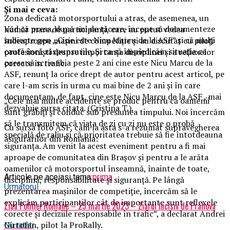
Și mai e ceva:
Zona dedicată motorsportului a atras, de asemenea, un
Văd că presa, după ani de tăcere, începe să documenteze
număr mare de participanți, care au putut vedea
subiecte gen ,,Cine este Nicu Marcu de la ASF” și că mulți
îndeaproape mașini de competiție și au discutat cu piloți
caută încă răspunsurile. Și ca să împiedicăm situația ca
profesioniști despre importanța disciplinei și a reflexelor
presa să scrie abia peste 2 ani cine este Nicu Marcu de la
corecte în trafic.
ASF, renunț la orice drept de autor pentru acest articol, pe
care l-am scris în urma cu mai bine de 2 ani și în care
documentam, de fapt, cine este Nicu Marcu de la ASF , mai
„Cele mai multe accidente se produc pentru că oamenii
dezvaluie sursa citata. (Cristina T.).
sunt grăbiți și conduc sub presiunea timpului. Noi încercăm
să le transmitem că viața de zi cu zi nu este o probă
Cu sursa foto ASF, cam la asta s-a rezumat supravegherea
specială de raliu și că prioritatea trebuie să fie întotdeauna
asigurarilor din România:
siguranța. Am venit la acest eveniment pentru a fi mai
aproape de comunitatea din Brașov și pentru a le arăta
oamenilor că motorsportul înseamnă, înainte de toate,
Articole pe aceiasi tema:
prima
disciplină, responsabilitate și siguranță. Pe lângă
Urmatorul
prezentarea mașinilor de competiție, încercăm să le
explicăm participanților cât de importante sunt reflexele
Ziua Poliției Române – 25 martie 2023 – Ziarul Incisiv de Prahova
corecte și deciziile responsabile în trafic”, a declarat Andrei
Gîrtofan, pilot la ProRally.
Nu ratati