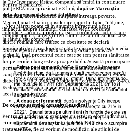
la City Insurance lăsând compania să emită în continuare
pentru clasificarea
polițe RCAîncă aproximativ 8 luni,
după ce Marcu știa
deja de extrasul de cont falsificat:
obezității, acest indicator nu spune întreaga poveste.
Medicul poate lua în considerare raportul talie–înălțime,
,,Nicu Marcu poate că în anumite infracțiuni a fost
impactul asupra sănătății, calitatea vieții, prezența
complice – acum a prins curaj și s-a promovat autor și are
complicațiilor și altele. Interesant este faptul că doar 20%
la rândul său complici’’.
dintre românii care trăiesc cu obezitate se declară
îngrijorați de starea lor de sănătate din prezent (sub media
Motivele pentru care Nicu Marcu și-a dat prime. De
globală), însă procentul celor care se tem pentru sănătatea
performanță:
lor pe termen lung este aproape dublu. Această preocupare
pentru viitor vine din faptul că românii sunt mult mai
,,Prima performanță
: ASF a lăsat City să încaseze
încă 6 luni bani de la oameni, după ce descoperise că
conștienți de afecțiunile asociate: cele mai cunoscute fiind
City a escrocat asigurații și statul’’. După intervenția de
diabetul de tip 2 (66%) și problemele cardiovasculare (64%).
mai sus, de la TVR1 (din Septembrie 2021), am fost
Evaluarea medicală la momentul potrivit poate preveni
declarat ,,indezirabil’’ de conducerea TVR1 pe subiectul
aceste complicații.
asigurări și ASF.
,,A doua performanță:
după insolvența City începe
De ce este esențial consultul medical?
creșterea prețului la RCA, care se mărește cu 71% în
2022’’. Daunalitatea pe ultimii ani (în funcție de care se
Pentru că scăderea în greutate nu este un efort individual,
calculează nivelul primei) nu a crescut de pe o
ci unul ce necesită expertiză medicală. Fiindcă
săptămână pe alta, ca să justifice în 10 zile o scumpire
tratamentele, fie că vorbim de modificări ale stilului de
cu 70%.