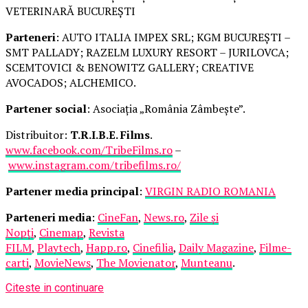
VETERINARĂ BUCUREȘTI
Parteneri
: AUTO ITALIA IMPEX SRL; KGM BUCUREȘTI –
SMT PALLADY; RAZELM LUXURY RESORT – JURILOVCA;
SCEMTOVICI & BENOWITZ GALLERY; CREATIVE
AVOCADOS; ALCHEMICO.
Partener social
: Asociația „România Zâmbește”.
Distribuitor:
T.R.I.B.E. Films
.
www.facebook.com/TribeFilms.ro
–
www.instagram.com/tribefilms.ro/
Partener media principal
:
VIRGIN RADIO ROMANIA
Parteneri media
:
CineFan
,
News.ro
,
Zile și
Nopți
,
Cinemap
,
Revista
FILM
,
Playtech
,
Happ.ro
,
Cinefilia
,
Daily Magazine
,
Filme-
carti
,
MovieNews
,
The Movienator
,
Munteanu
.
Citeste in continuare