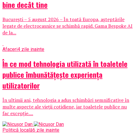
bine decât tine
București – 5 august 2026 – În toată Europa, așteptările
legate de electrocasnice se schimbă rapid. Gama Bespoke AI
de la...
Afaceri
4 zile inainte
În ce mod tehnologia utilizată în toaletele
publice îmbunătățește experiența
utilizatorilor
În ultimii ani, tehnologia a adus schimbări semnificative în
multe aspecte ale vieții cotidiene, iar toaletele publice nu
fac excepție....
Politică locală
6 zile inainte