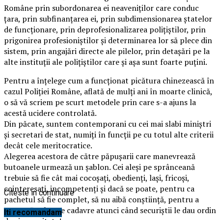
Române prin subordonarea ei neaveniților care conduc
țara, prin subfinanțarea ei, prin subdimensionarea ștatelor
de funcționare, prin deprofesionalizarea polițiștilor, prin
prigonirea profesioniștilor și determinarea lor să plece din
sistem, prin angajări directe ale pilelor, prin detașări pe la
alte instituții ale polițiștilor care și așa sunt foarte puțini.
Pentru a înțelege cum a funcționat picătura chinezească în
cazul Poliției Române, aflată de mulți ani în moarte clinică,
o să vă scriem pe scurt metodele prin care s-a ajuns la
acestă ucidere controlată.
Din păcate, suntem contemporani cu cei mai slabi miniștri
și secretari de stat, numiți în funcții pe cu totul alte criterii
decât cele meritocratice.
Alegerea acestora de către păpușarii care manevrează
butoanele urmează un șablon. Cei aleși pe sprânceană
trebuie să fie cât mai cocoșați, obedienți, lași, fricoși,
cointeresați, incompetenți și dacă se poate, pentru ca
Citeste in continuare
pachetul să fie complet, să nu aibă conștiință, pentru a
putea să calce pe cadavre atunci când securiștii le dau ordin
Iti recomandam