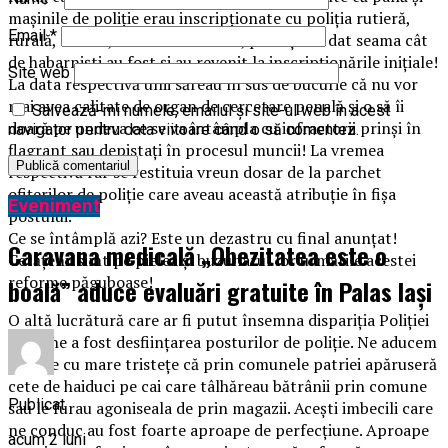
mașinile de poliție erau inscripționate cu poliția rutieră,
Email
*
rurală, canină, criminalistică etc, până și-au dat seama cât
de habarniști au fost și au revenit la inscripționările inițiale!
Site web
La data respectivă unii săreau în sus de bucurie că nu vor
mai avea calitate de organ de cercetare penală și o să îi
Salvează-mi numele, emailul și site-ul web în acest
doară pe undeva ce se va întâmpla cu infractorii prinși în
navigator pentru data viitoare când o să comentez.
flagrant sau depistați în procesul muncii! La vremea
respectivă rar se restituia vreun dosar de la parchet
ofițerilor de poliție care aveau această atribuție în fișa
Eveniment
postului.
Ce se întâmplă azi? Este un dezastru cu final anunțat!
Caravana medicală „Obezitatea este o
Cetățenii simt pe pielea și buzunarul lor urmările acestei
reforme păguboase!
boală” aduce evaluări gratuite în Palas Iași
O altă lucrătură care ar fi putut însemna dispariția Poliției
Române a fost desființarea posturilor de poliție. Ne aducem
aminte cu mare tristețe că prin comunele patriei apăruseră
cete de haiduci pe cai care tâlhăreau bătrânii prin comune
Publicat
sau le furau agoniseala de prin magazii. Acești imbecili care
ne conduc au fost foarte aproape de perfecțiune. Aproape
acum 2 luni