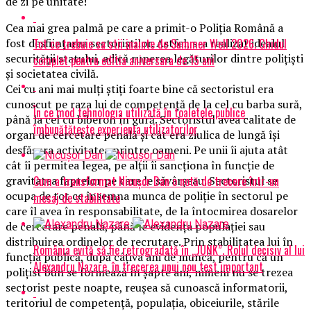
de zi pe unitate!
Cea mai grea palmă pe care a primit-o Poliția Română a
Tot ce trebuie sa stii inainte de Summer Well 2026. Ghidul
fost desființarea sectoriștilor. Astfel, s-a realizat idealul
securității statului, adică ruperea legăturilor dintre polițiști
complet pentru editia aniversara de 15 ani
și societatea civilă.
Cei cu ani mai mulți știți foarte bine că sectoristul era
cunoscut pe raza lui de competență de la cel cu barba sură,
În ce mod tehnologia utilizată în toaletele publice
până la cel cu biberon în gură. Sectoristul avea calitate de
îmbunătățește experiența utilizatorilor
organ de cercetare penală și cât era ziulica de lungă își
desfășura activitatea printre oameni. Pe unii îi ajuta atât
cât îi permitea legea, pe alții îi sancționa în funcție de
Cum a transformat Nicușor Dan o notă de trecere într-un
gravitatea faptelor pe care le săvârșeau. Sectoristul se
ocupa de tot ce însemna munca de poliție în sectorul pe
mesaj de stabilitate
care îl avea în responsabilitate, de la întocmirea dosarelor
de cercetare penală, până le evidența populației sau
distribuirea ordinelor de recrutare. Prin stabilitatea lui în
România evită să fie retrogradată în „JUNK”. Rolul decisiv al lui
funcția publică, după câțiva ani de muncă, pentru că un
Alexandru Nazare, în trecerea unui nou test important
polițist bun se formează în șapte ani, nimeni nu se trezea
sectorist peste noapte, reușea să cunoască informatorii,
teritoriul de competență, populația, obiceiurile, stările