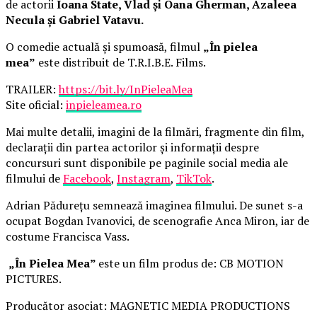
de actorii
Ioana State, Vlad și Oana Gherman, Azaleea
Necula și Gabriel Vatavu.
O comedie actuală și spumoasă, filmul
„În pielea
mea”
este distribuit de T.R.I.B.E. Films.
TRAILER:
https://bit.ly/InPieleaMea
Site oficial:
inpieleamea.ro
Mai multe detalii, imagini de la filmări, fragmente din film,
declarații din partea actorilor și informații despre
concursuri sunt disponibile pe paginile social media ale
filmului de
Facebook
,
Instagram
,
TikTok
.
Adrian Pădurețu semnează imaginea filmului. De sunet s-a
ocupat Bogdan Ivanovici, de scenografie Anca Miron, iar de
costume Francisca Vass.
„În Pielea Mea”
este un film produs de: CB MOTION
PICTURES.
Producător asociat: MAGNETIC MEDIA PRODUCTIONS