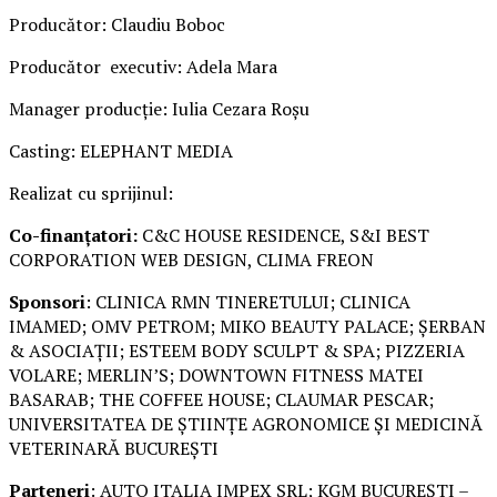
Producător: Claudiu Boboc
Producător executiv: Adela Mara
Manager producție: Iulia Cezara Roșu
Casting: ELEPHANT MEDIA
Realizat cu sprijinul:
Co-finanțatori:
C&C HOUSE RESIDENCE, S&I BEST
CORPORATION WEB DESIGN, CLIMA FREON
Sponsori
: CLINICA RMN TINERETULUI; CLINICA
IMAMED; OMV PETROM; MIKO BEAUTY PALACE; ȘERBAN
& ASOCIAȚII; ESTEEM BODY SCULPT & SPA; PIZZERIA
VOLARE; MERLIN’S; DOWNTOWN FITNESS MATEI
BASARAB; THE COFFEE HOUSE; CLAUMAR PESCAR;
UNIVERSITATEA DE ȘTIINȚE AGRONOMICE ȘI MEDICINĂ
VETERINARĂ BUCUREȘTI
Parteneri
: AUTO ITALIA IMPEX SRL; KGM BUCUREȘTI –