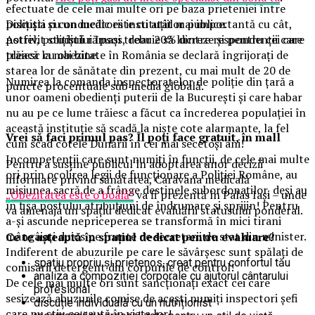
efectuate de cele mai multe ori pe baza prieteniei între
Discuția cu un medic este cu atât mai importantă cu cât,
polițiști și conducătorii instituțiilor publice.
potrivit studiului Ipsos, doar 20% dintre respondenții care
Astfel, polițiștii rămași trebuie să lucreze și pentru cei care
trăiesc cu obezitate în România se declară îngrijorați de
pleacă la mai bine.
starea lor de sănătate din prezent, cu mai mult de 20 de
Numirea la comanda inspectoratelor de poliție din țară a
puncte procentuale sub media globală.
unor oameni obedienți puterii de la București și care habar
nu au pe ce lume trăiesc a făcut ca încrederea populației în
această instituție să scadă la niște cote alarmante, la fel
Vrei să faci primul pas? Îl poți face gratuit, în mall
cum scad cotele Dunării în cei mai secetoși ani!
Incompetenții care sunt numiți în funcții, de cele mai multe
Pentru a susține publicul în adoptarea unor decizii
ori prin ocolirea legii de funcționare a Poliției Române, au
informate privind sănătatea, Caravana medicală
misiunea sacră de a frânge destinele subordonaților, deși au
„Obezitatea este o boală”
va fi prezentă în Palas Iași – unde
în fișa postului atribuțiuni de îndrumare și sprijin! Pentru
va amenaja un spațiu dedicat evaluării statusului ponderal.
a-și ascunde nepriceperea se transformă în mici tirani
mângâiați duios pe frunte de secretarii de stat din minister.
Ce te așteaptă în spațiul dedicat pentru evaluare?
Indiferent de abuzurile pe care le săvârșesc sunt spălați de
spațiu propriu și prietenos, creat pentru confortul tău
comisarii detergent din corpurile de control!
analiza a compoziției corporale cu ajutorul cântarului
De cele mai multe ori sunt sancționați exact cei care
profesional
sesizează abuzurile comise de acești numiți inspectori șefi
discuție individuală cu un nutriționist
care nu știu ce caută în viața lor!