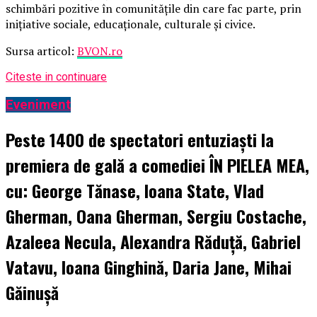
schimbări pozitive în comunitățile din care fac parte, prin
inițiative sociale, educaționale, culturale și civice.
Sursa articol:
BVON.ro
Citeste in continuare
Eveniment
Peste 1400 de spectatori entuziaști la
premiera de gală a comediei ÎN PIELEA MEA,
cu: George Tănase, Ioana State, Vlad
Gherman, Oana Gherman, Sergiu Costache,
Azaleea Necula, Alexandra Răduță, Gabriel
Vatavu, Ioana Ginghină, Daria Jane, Mihai
Găinușă