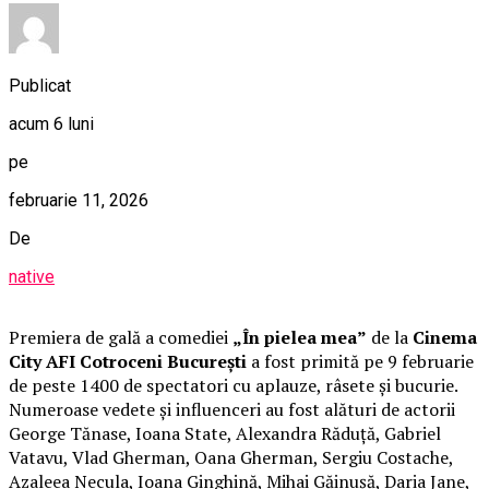
Publicat
acum 6 luni
pe
februarie 11, 2026
De
native
Premiera de gală a comediei
„În pielea mea”
de la
Cinema
City AFI Cotroceni București
a fost primită pe 9 februarie
de peste 1400 de spectatori cu aplauze, râsete și bucurie.
Numeroase vedete și influenceri au fost alături de actorii
George Tănase, Ioana State, Alexandra Răduță, Gabriel
Vatavu, Vlad Gherman, Oana Gherman, Sergiu Costache,
Azaleea Necula, Ioana Ginghină, Mihai Găinușă, Daria Jane,