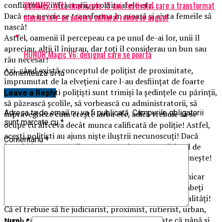
SUMMER WELL implineste 15 ani. Festivalul care a transformat
conflictuale, infractorii, prostituatele etc.
Dacă era nevoie se transforma în moașă și ajuta femeile să
muzica intr-un univers cultural revine in august
nască!
Astfel, oamenii îl percepeau ca pe unul de-ai lor, unii îl
apreciau, alții îl înjurau, dar toți îl considerau un bun sau
HONOR Magic V6: designul care se poartă
rău necesar!
Azi, când există conceptul de polițist de proximitate,
Comenteaza si tu
împrumutat de la elvețieni care l-au desființat de foarte
mulți ani, acești polițiști sunt trimiși la ședințele cu părinții,
Leave a Reply
să păzească școlile, să vorbească cu administratorii, să
Adresa ta de email nu va fi publicată.
Câmpurile obligatorii
supravegheze cum crește iarba etc, adică trebuie să se
sunt marcate cu
*
ocupe cu altceva decât munca calificată de poliție! Astfel,
acești polițiști au ajuns niște iluștrii necunoscuți! Dacă
Comentariu
*
întrebi într-o zonă dintr-un oraș cine este polițistul de
proximitate, 9 din 10 oameni nici nu știu cum se numește!
Următoare lovitură aplicată cu o precizie de ceasornicar
elvețian a fost atunci când s-a stabili de niște analfabeți
funcțional că polițistul trebuie să aibă tot felul de calități!
Că el trebuie să fie judiciarist, proximist, rutierist, urban,
rural, canin, cabalin etc! Vă mai aduceți aminte că până și
Nume
*