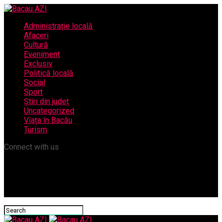
Administrație locală
Afaceri
Cultură
Eveniment
Exclusiv
Politică locală
Social
Sport
Știri din județ
Uncategorized
Viața în Bacău
Turism
Connect with us