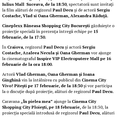
Iulius Mall Suceava, de la 18:30
, spectatorii sunt invitați
la film alături de regizorul
Paul Decu
și de actorii
Sergiu
Costache, Vlad si Oana Gherman, Alexandra Răduță.
Cineplexx Băneasa Shopping City București
găzduiește o
proiecție specială în prezența întregii echipe pe
15
februarie, de la 17:30.
În
Craiova
, regizorul
Paul Decu
și actorii
Sergiu
Costache, Azaleea Necula și Oana Gherman
vor ajunge
la cinematograful
Inspire VIP Electroputere Mall pe 16
februarie de la ora 18:00
.
Actorii
Vlad Gherman, Oana Gherman și Ioana
Ginghină
vin la întâlnirea cu publicul din
Cinema City
Vivo! Pitești pe 17 februarie, de la 18:30
și vor participa
la o discuție după proiecție, alături de regizorul
Paul Decu.
Caravana
„În pielea mea”
ajunge la
Cinema City
Shopping City Ploiești, pe 18 februarie,
de la 18:30, la
proiecția specială introdusă de regizorul
Paul Decu
, alături