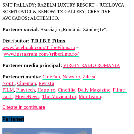
SMT PALLADY; RAZELM LUXURY RESORT – JURILOVCA;
SCEMTOVICI & BENOWITZ GALLERY; CREATIVE
AVOCADOS; ALCHEMICO.
Partener social
: Asociația „România Zâmbește”.
Distribuitor:
T.R.I.B.E. Films
.
www.facebook.com/TribeFilms.ro
–
www.instagram.com/tribefilms.ro/
Partener media principal
:
VIRGIN RADIO ROMANIA
Parteneri media
:
CineFan
,
News.ro
,
Zile și
Nopți
,
Cinemap
,
Revista
FILM
,
Playtech
,
Happ.ro
,
Cinefilia
,
Daily Magazine
,
Filme-
carti
,
MovieNews
,
The Movienator
,
Munteanu
.
Citeste in continuare
Parteneri