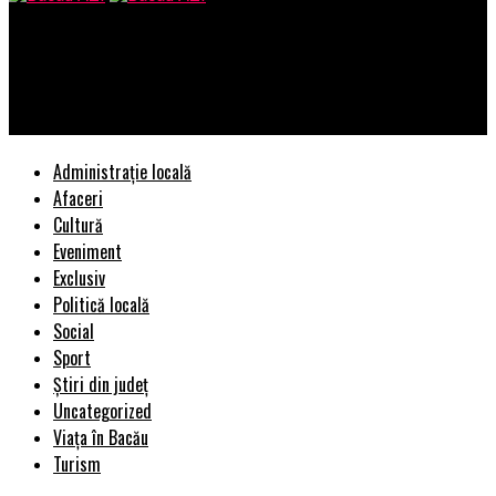
Bacau AZI
Ziua Poliției Române – 25 martie 2023 – Ziarul Incisiv de
Prahova
Administrație locală
Afaceri
Cultură
Eveniment
Exclusiv
Politică locală
Social
Sport
Știri din județ
Uncategorized
Viața în Bacău
Turism