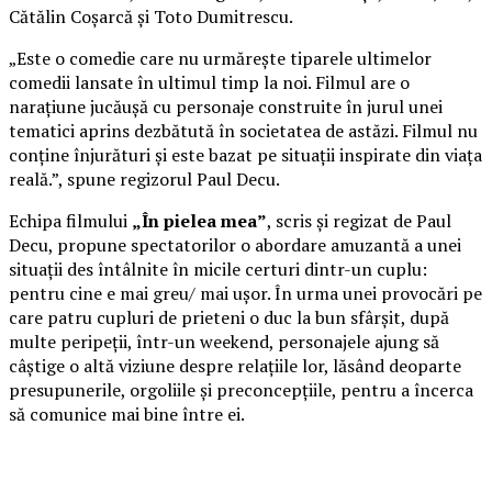
Cătălin Coșarcă și Toto Dumitrescu.
„Este o comedie care nu urmărește tiparele ultimelor
comedii lansate în ultimul timp la noi. Filmul are o
narațiune jucăușă cu personaje construite în jurul unei
tematici aprins dezbătută în societatea de astăzi. Filmul nu
conține înjurături și este bazat pe situații inspirate din viața
reală.”, spune regizorul Paul Decu.
Echipa filmului
„În pielea mea”
, scris și regizat de Paul
Decu, propune spectatorilor o abordare amuzantă a unei
situații des întâlnite în micile certuri dintr-un cuplu:
pentru cine e mai greu/ mai ușor. În urma unei provocări pe
care patru cupluri de prieteni o duc la bun sfârșit, după
multe peripeții, într-un weekend, personajele ajung să
câștige o altă viziune despre relațiile lor, lăsând deoparte
presupunerile, orgoliile și preconcepțiile, pentru a încerca
să comunice mai bine între ei.