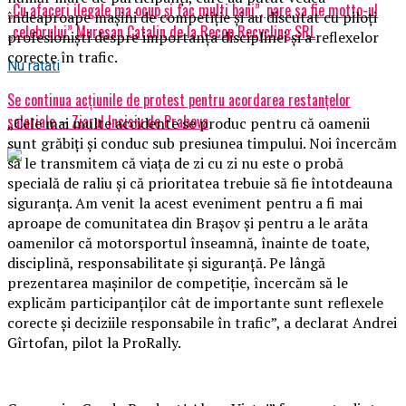
„Cu afaceri ilegale ma ocup și fac multi bani”, pare sa fie motto-ul
îndeaproape mașini de competiție și au discutat cu piloți
„celebrului” Muresan Catalin de la Recop Recycling SRL
profesioniști despre importanța disciplinei și a reflexelor
corecte în trafic.
Nu ratati
Se continua acțiunile de protest pentru acordarea restanțelor
salariale – Ziarul Incisiv de Prahova
„Cele mai multe accidente se produc pentru că oamenii
sunt grăbiți și conduc sub presiunea timpului. Noi încercăm
să le transmitem că viața de zi cu zi nu este o probă
specială de raliu și că prioritatea trebuie să fie întotdeauna
siguranța. Am venit la acest eveniment pentru a fi mai
aproape de comunitatea din Brașov și pentru a le arăta
oamenilor că motorsportul înseamnă, înainte de toate,
disciplină, responsabilitate și siguranță. Pe lângă
prezentarea mașinilor de competiție, încercăm să le
explicăm participanților cât de importante sunt reflexele
corecte și deciziile responsabile în trafic”, a declarat Andrei
Gîrtofan, pilot la ProRally.