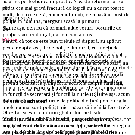
au atins perfecțiunea în prostie. Această reformă care a
sfidat cea mai gravă fractură de logică nu a durat foarte
pe
mult, deoarece cetățenii nemulțumiți, nemaiavând post de
iunie 19, 2026
poliție în comună, mergeau acasă la primari!
Și uite așa, pentru că primarii aduc voturi, posturile de
De
poliție s-au reînființat, dar nu cum au fost!
b2bseo
Pentru că tot ce este bun trebuie să dispară, au apărut
peste noapte secțiile de poliție din rural, cu funcții de
conducere, secretare și polițiști la nucleu! Adică au luat
În perioada 14-23 iunie, compania Lilly România aduce în
foarte multe funcții de agenți, funcții de execuție, de la
Palas Iași Caravana medicală „Obezitatea este o boală”, un
posturile de poliție și le-au transformat în puține funcții de
program de evaluare gratuită dedicat publicului larg.
ofițeri cu funcție de comandă la secțiile de poliție rurală
Inițiativa își propune să crească nivelul de informare
pentru a-și desăvârși dezastrul! Și bonus, au luat alte
privind obezitatea și impactul acesteia asupra sănătății,
funcții de la posturile de poliție pe care le-au transformat
prin acces facil la evaluare și consiliere de specialitate.
în funcții de secretară și funcții la nucleu! Și uite așa, acum
bate vântul prin posturile de poliție din țară pentru că la
Ce este obezitatea?
unele nu mai sunt polițiști nici măcar să închidă ferestrele!
Obezitatea este, conform ghidurilor medicale
Modificare Statului Polițistului, o reformă prin care
internaționale, o boală cronică, progresivă și complexă, tot
angajările directe, care erau o excepție, au devenit o regulă.
mai frecventă în România, asociată cu peste 200 de
Așa s-a deschis larg ușa corupției generalizate! Orice
complicații cronice: de la diabet zaharat și hipertensiune