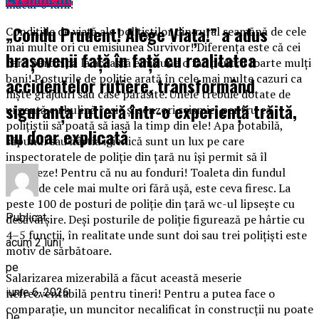
măcar 6 luni!
„Condu Prudent! Alege Viața!” a adus
Condițiile de viață ale polițiștilor din rural seamănă de cele
mai multe ori cu emisiunea Survivor! Diferența este că cei
brașovenii față în față cu realitatea
care participă la această emisiune o fac pentru foarte mulți
bani! Posturile de poliție arată în cele mai multe cazuri ca
accidentelor rutiere, transformând
niște grajduri sau case părăsite. Unele trebuie dotate de
siguranța rutieră într-o experiență trăită,
urgență cu bulină roșie și senzori seismici pentru ca
polițiștii să poată să iasă la timp din ele! Apa potabilă,
nu doar explicată
săpunul sau hârtia igienică sunt un lux pe care
inspectoratele de poliție din țară nu își permit să îl
finanțeze! Pentru că nu au fonduri! Toaleta din fundul
curții, de cele mai multe ori fără ușă, este ceva firesc. La
peste 100 de posturi de poliție din țară wc-ul lipsește cu
Publicat
desăvârșire. Deși posturile de poliție figurează pe hârtie cu
4–5 funcții, în realitate unde sunt doi sau trei polițiști este
acum 2 luni
motiv de sărbătoare.
pe
Salarizarea mizerabilă a făcut această meserie
nefrecventabilă pentru tineri! Pentru a putea face o
iunie 6, 2026
comparație, un muncitor necalificat în construcții nu poate
De