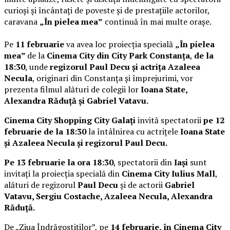
curioși și încântați de poveste și de prestațiile actorilor,
caravana
„În pielea mea”
continuă în mai multe orașe.
Pe
11 februarie
va avea loc proiecția specială
„În pielea
mea”
de la
Cinema City din City Park Constanța
,
de la
18:30
, unde
regizorul Paul Decu și actrița Azaleea
Necula
, originari din Constanța și împrejurimi, vor
prezenta filmul alături de colegii lor
Ioana State,
Alexandra Răduță și Gabriel Vatavu.
Cinema City Shopping City Galați
invită spectatorii
pe 12
februarie de la 18:30
la întâlnirea cu actrițele
Ioana State
și Azaleea Necula și regizorul Paul Decu.
Pe 13 februarie la ora 18:30
, spectatorii din
Iași
sunt
invitați la proiecția specială din
Cinema City Iulius Mall
,
alături de regizorul
Paul Decu
și de actorii
Gabriel
Vatavu, Sergiu Costache, Azaleea Necula, Alexandra
Răduță.
De „Ziua Îndrăgostiților”, pe
14 februarie, în Cinema City