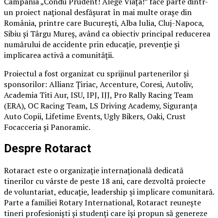
Campania „Condu Prudent! Alege Viața!” face parte dintr-
un proiect național desfășurat în mai multe orașe din
România, printre care București, Alba Iulia, Cluj-Napoca,
Sibiu și Târgu Mureș, având ca obiectiv principal reducerea
numărului de accidente prin educație, prevenție și
implicarea activă a comunității.
Proiectul a fost organizat cu sprijinul partenerilor și
sponsorilor: Allianz Țiriac, Accenture, Coresi, Autoliv,
Academia Titi Aur, ISU, IPJ, IJJ, Pro Rally Racing Team
(ERA), OC Racing Team, LS Driving Academy, Siguranța
Auto Copii, Lifetime Events, Ugly Bikers, Oaki, Crust
Focacceria și Panoramic.
Despre Rotaract
Rotaract este o organizație internațională dedicată
tinerilor cu vârste de peste 18 ani, care dezvoltă proiecte
de voluntariat, educație, leadership și implicare comunitară.
Parte a familiei Rotary International, Rotaract reunește
tineri profesioniști și studenți care își propun să genereze