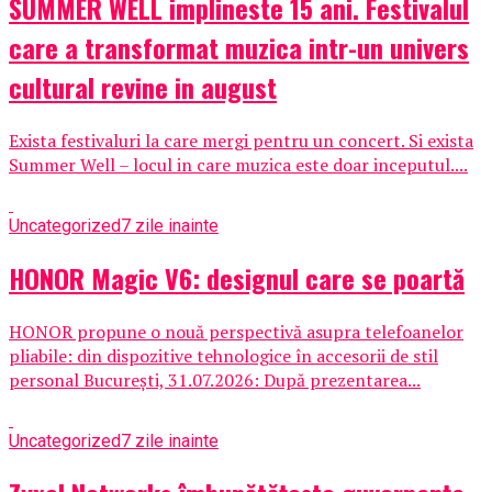
SUMMER WELL implineste 15 ani. Festivalul
care a transformat muzica intr-un univers
cultural revine in august
Exista festivaluri la care mergi pentru un concert. Si exista
Summer Well – locul in care muzica este doar inceputul....
Uncategorized
7 zile inainte
HONOR Magic V6: designul care se poartă
HONOR propune o nouă perspectivă asupra telefoanelor
pliabile: din dispozitive tehnologice în accesorii de stil
personal București, 31.07.2026: După prezentarea...
Uncategorized
7 zile inainte