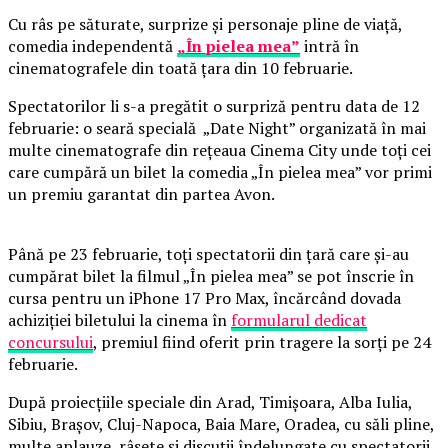
Cu râs pe săturate, surprize și personaje pline de viață,
comedia independentă
„În pielea mea”
intră în
cinematografele din toată țara din 10 februarie.
Spectatorilor li s-a pregătit o surpriză pentru data de 12
februarie: o seară specială „Date Night” organizată în mai
multe cinematografe din rețeaua Cinema City unde toți cei
care cumpără un bilet la comedia „În pielea mea” vor primi
un premiu garantat din partea Avon.
Până pe 23 februarie, toți spectatorii din țară care și-au
cumpărat bilet la filmul „În pielea mea” se pot înscrie în
cursa pentru un iPhone 17 Pro Max, încărcând dovada
achiziției biletului la cinema în
formularul dedicat
concursului
, premiul fiind oferit prin tragere la sorți pe 24
februarie.
După proiecțiile speciale din Arad, Timișoara, Alba Iulia,
Sibiu, Brașov, Cluj-Napoca, Baia Mare, Oradea, cu săli pline,
multe aplauze, râsete și discuții îndelungate cu spectatorii