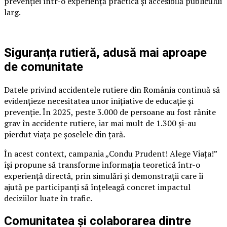
prevenției într-o experiență practică și accesibilă publicului
larg.
Siguranța rutieră, adusă mai aproape
de comunitate
Datele privind accidentele rutiere din România continuă să
evidențieze necesitatea unor inițiative de educație și
prevenție. În 2025, peste 3.000 de persoane au fost rănite
grav în accidente rutiere, iar mai mult de 1.300 și-au
pierdut viața pe șoselele din țară.
În acest context, campania „Condu Prudent! Alege Viața!”
își propune să transforme informația teoretică într-o
experiență directă, prin simulări și demonstrații care îi
ajută pe participanți să înțeleagă concret impactul
deciziilor luate în trafic.
Comunitatea și colaborarea dintre