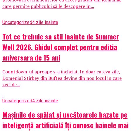
care permite publicului să le descopere în...
Uncategorized
4 zile inainte
Tot ce trebuie sa stii inainte de Summer
Well 2026. Ghidul complet pentru editia
aniversara de 15 ani
Countdown-ul aproape s-a incheiat. In doar cateva zile,
Domeniul Stirbey din Buftea devine din nou locul in care
zeci de...
Uncategorized
4 zile inainte
Mașinile de spălat și uscătoarele bazate pe
inteligență artificială îți cunosc hainele mai