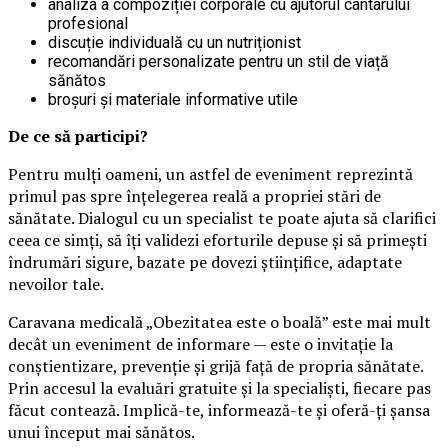
analiza a compoziției corporale cu ajutorul cântarului
profesional
discuție individuală cu un nutriționist
recomandări personalizate pentru un stil de viață
sănătos
broșuri și materiale informative utile
De ce să participi?
Pentru mulți oameni, un astfel de eveniment reprezintă
primul pas spre înțelegerea reală a propriei stări de
sănătate. Dialogul cu un specialist te poate ajuta să clarifici
ceea ce simți, să îți validezi eforturile depuse și să primești
îndrumări sigure, bazate pe dovezi științifice, adaptate
nevoilor tale.
Caravana medicală „Obezitatea este o boală” este mai mult
decât un eveniment de informare — este o invitație la
conștientizare, prevenție și grijă față de propria sănătate.
Prin accesul la evaluări gratuite și la specialiști, fiecare pas
făcut contează. Implică-te, informează-te și oferă-ți șansa
unui început mai sănătos.