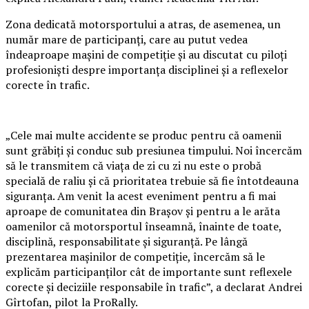
Zona dedicată motorsportului a atras, de asemenea, un
număr mare de participanți, care au putut vedea
îndeaproape mașini de competiție și au discutat cu piloți
profesioniști despre importanța disciplinei și a reflexelor
corecte în trafic.
„Cele mai multe accidente se produc pentru că oamenii
sunt grăbiți și conduc sub presiunea timpului. Noi încercăm
să le transmitem că viața de zi cu zi nu este o probă
specială de raliu și că prioritatea trebuie să fie întotdeauna
siguranța. Am venit la acest eveniment pentru a fi mai
aproape de comunitatea din Brașov și pentru a le arăta
oamenilor că motorsportul înseamnă, înainte de toate,
disciplină, responsabilitate și siguranță. Pe lângă
prezentarea mașinilor de competiție, încercăm să le
explicăm participanților cât de importante sunt reflexele
corecte și deciziile responsabile în trafic”, a declarat Andrei
Gîrtofan, pilot la ProRally.