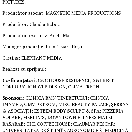
PICTURES.
Producător asociat: MAGNETIC MEDIA PRODUCTIONS
Producător: Claudiu Boboc
Producător executiv: Adela Mara
Manager producție: Iulia Cezara Roșu
Casting: ELEPHANT MEDIA
Realizat cu sprijinul:
Co-finanțatori:
C&C HOUSE RESIDENCE, S&I BEST
CORPORATION WEB DESIGN, CLIMA FREON
Sponsori
: CLINICA RMN TINERETULUI; CLINICA
IMAMED; OMV PETROM; MIKO BEAUTY PALACE; ȘERBAN
& ASOCIAȚII; ESTEEM BODY SCULPT & SPA; PIZZERIA
VOLARE; MERLIN’S; DOWNTOWN FITNESS MATEI
BASARAB; THE COFFEE HOUSE; CLAUMAR PESCAR;
UNIVERSITATEA DE ȘTIINȚE AGRONOMICE ȘI MEDICINĂ