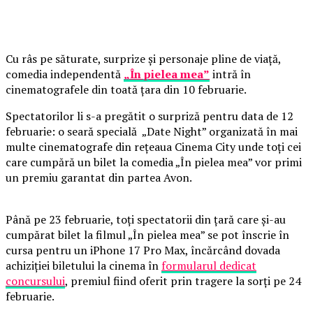
Cu râs pe săturate, surprize și personaje pline de viață,
comedia independentă
„În pielea mea”
intră în
cinematografele din toată țara din 10 februarie.
Spectatorilor li s-a pregătit o surpriză pentru data de 12
februarie: o seară specială „Date Night” organizată în mai
multe cinematografe din rețeaua Cinema City unde toți cei
care cumpără un bilet la comedia „În pielea mea” vor primi
un premiu garantat din partea Avon.
Până pe 23 februarie, toți spectatorii din țară care și-au
cumpărat bilet la filmul „În pielea mea” se pot înscrie în
cursa pentru un iPhone 17 Pro Max, încărcând dovada
achiziției biletului la cinema în
formularul dedicat
concursului
, premiul fiind oferit prin tragere la sorți pe 24
februarie.