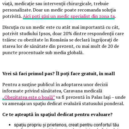
viață, medicație sau intervenții chirurgicale, trebuie
personalizate. Doar un medic poate recomanda soluția
potrivită.
Aici poți găsi un medic specialist din zona ta
.
Discuția cu un medic este cu atât mai importantă cu cât,
potrivit studiului Ipsos, doar 20% dintre respondenții care
trăiesc cu obezitate în România se declară îngrijorați de
starea lor de sănătate din prezent, cu mai mult de 20 de
puncte procentuale sub media globală.
Vrei să faci primul pas? Îl poți face gratuit, în mall
Pentru a susține publicul în adoptarea unor decizii
informate privind sănătatea, Caravana medicală
„Obezitatea este o boală”
va fi prezentă în Palas Iași – unde
va amenaja un spațiu dedicat evaluării statusului ponderal.
Ce te așteaptă în spațiul dedicat pentru evaluare?
spațiu propriu și prietenos, creat pentru confortul tău