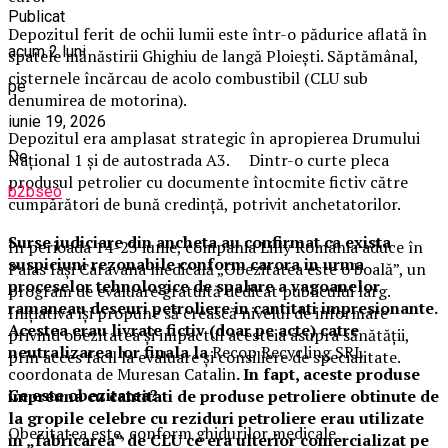
Publicat
Depozitul ferit de ochii lumii este într-o pădurice aflată în
acum 2 luni
spatele mănăstirii Ghighiu de langă Ploiești. Săptămânal,
cisternele încărcau de acolo combustibil (CLU sub
pe
denumirea de motorina).
iunie 19, 2026
Depozitul era amplasat strategic în apropierea Drumului
De
Național 1 și de autostrada A3. Dintr-o curte pleca
produsul petrolier cu documente întocmite fictiv către
b2bseo
cumpărători de bună credință, potrivit anchetatorilor.
Surse judiciare din ancheta au confirmat ca exista
În perioada 14-23 iunie, compania Lilly România aduce în
suspiciuni rezonabile conform carora in urma
Palas Iași Caravana medicală „Obezitatea este o boală”, un
proceselor tehnologice de spalare a vagoanelor
program de evaluare gratuită dedicat publicului larg.
ramaneau deseuri petroliere in cantitati impresionante.
Inițiativa își propune să crească nivelul de informare
Acestea erau livrate fictiv (doar pe acte) catre
privind obezitatea și impactul acesteia asupra sănătății,
neutralizarea lor finala la
Recop Recycling SRL
prin acces facil la evaluare și consiliere de specialitate.
coordonata de Muresan Catalin
. In fapt, aceste produse
Ce este obezitatea?
impreuna cu cantitati de produse petroliere obtinute de
la gropile celebre cu reziduri petroliere erau utilizate
Obezitatea este, conform ghidurilor medicale
in „fabricarea” de CLU ce era ulterior comercializat pe