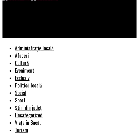
Bacau AZI
Cum se FURA pe fata si sarabanda unor falsuri pentru
acoperirea acestor furturi la Penitenciarul Ploiesti (II)
Administrație locală
Afaceri
Cultură
Eveniment
Exclusiv
Politică locală
Social
Sport
Știri din județ
Uncategorized
Viața în Bacău
Turism