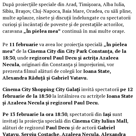
După proiecțiile speciale din Arad, Timișoara, Alba Iulia,
Sibiu, Brașov, Cluj-Napoca, Baia Mare, Oradea, cu săli pline,
multe aplauze, râsete și discuții îndelungate cu spectatorii
curioși și încântați de poveste și de prestațiile actorilor,
caravana
„În pielea mea”
continuă în mai multe orașe.
Pe
11 februarie
va avea loc proiecția specială
„În pielea
mea”
de la
Cinema City din City Park Constanța
,
de la
18:30
, unde
regizorul Paul Decu și actrița Azaleea
Necula
, originari din Constanța și împrejurimi, vor
prezenta filmul alături de colegii lor
Ioana State,
Alexandra Răduță și Gabriel Vatavu.
Cinema City Shopping City Galați
invită spectatorii
pe 12
februarie de la 18:30
la întâlnirea cu actrițele
Ioana State
și Azaleea Necula și regizorul Paul Decu.
Pe 13 februarie la ora 18:30
, spectatorii din
Iași
sunt
invitați la proiecția specială din
Cinema City Iulius Mall
,
alături de regizorul
Paul Decu
și de actorii
Gabriel
Vatavu, Sergiu Costache, Azaleea Necula, Alexandra