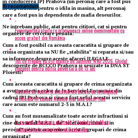
in conducerea IPJ Prahova (un peronaj care a fost pus
Iti recomandam
in dependenta pentru o idila in masina, alt perosnaj
care a fost pus in dependenta de mafia deseurilor.
Ne intrebam public, atat pentru cititori, cat si pentru
EvenimenteGratuite.ro promovează online evenimentele cu
organele de cercetare penala:
acces gratuit din România
Cum a fost posibil ca aceasta caracatita si grupare de
crima organizata sa NU fie „stabilita” si reparata si/sau
sa informeze despre aceste afaceri ILEGALE
Tot ce trebuie sa stii inainte de Summer Well 2026. Ghidul
descoperite de BCCCO Prahova si sesizate la DNA ST
complet pentru editia aniversara de 15 ani
Ploiesti?
Cum aceasta caracatita si grupare de crima organizata
a avut protectia celor de la Serviciul Economic din
Mașinile de spălat și uscătoarele bazate pe inteligență
cadrul IPJ Prahova si cine a fost seful acestui serviciu
artificială îți cunosc hainele mai bine decât tine
care acum este numarul 2-3 in M.A.I.?
Cum au fost musamalizate toate aceste infractiuni si
În ce mod tehnologia utilizată în toaletele publice
cine din varful M.A.I. „da” telefoane, chiar si in
îmbunătățește experiența utilizatorilor
prezent” pentru acoperirea acestei grupari de crima
organizata?