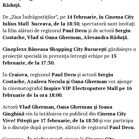
Răduță.
De „Ziua Îndrăgostiților”, pe
14 februarie, în Cinema City
Iulius Mall Suceava, de la 18:30
, spectatorii sunt invitați
la film alături de regizorul
Paul Decu
și de actorii
Sergiu
Costache, Vlad si Oana Gherman, Alexandra Răduță.
Cineplexx Băneasa Shopping City București
găzduiește o
proiecție specială în prezența întregii echipe pe
15
februarie, de la 17:30.
În
Craiova
, regizorul
Paul Decu
și actorii
Sergiu
Costache, Azaleea Necula și Oana Gherman
vor ajunge
la cinematograful
Inspire VIP Electroputere Mall pe 16
februarie de la ora 18:00
.
Actorii
Vlad Gherman, Oana Gherman și Ioana
Ginghină
vin la întâlnirea cu publicul din
Cinema City
Vivo! Pitești pe 17 februarie, de la 18:30
și vor participa
la o discuție după proiecție, alături de regizorul
Paul Decu.
Caravana
„În pielea mea”
ajunge la
Cinema City