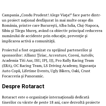
Campania „Condu Prudent! Alege Viața!” face parte dintr-
un proiect național desfășurat în mai multe orașe din
România, printre care București, Alba Iulia, Cluj-Napoca,
Sibiu și Târgu Mureș, având ca obiectiv principal reducerea
numărului de accidente prin educație, prevenție și
implicarea activă a comunității.
Proiectul a fost organizat cu sprijinul partenerilor și
sponsorilor: Allianz Țiriac, Accenture, Coresi, Autoliv,
Academia Titi Aur, ISU, IPJ, IJJ, Pro Rally Racing Team
(ERA), OC Racing Team, LS Driving Academy, Siguranța
Auto Copii, Lifetime Events, Ugly Bikers, Oaki, Crust
Focacceria și Panoramic.
Despre Rotaract
Rotaract este o organizație internațională dedicată
tinerilor cu vârste de peste 18 ani, care dezvoltă proiecte