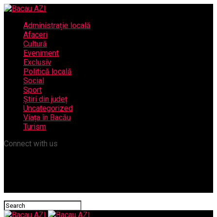
Administrație locală
Afaceri
Cultură
Eveniment
Exclusiv
Politică locală
Social
Sport
Știri din județ
Uncategorized
Viața în Bacău
Turism
Connect with us