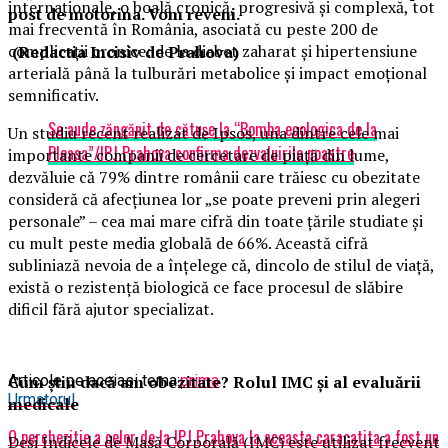
internaționale, o boală cronică, progresivă și complexă, tot
post de motorina. Vom reveni.
mai frecventă în România, asociată cu peste 200 de
complicații cronice: de la diabet zaharat și hipertensiune
(Redactia Incisiv de Prahova)
arterială până la tulburări metabolice și impact emoțional
semnificativ.
Se aude zăngănit de cătușe la “Bomba ecologica de la
Un studiu recent realizat de Ipsos, una dintre cele mai
Pleasa”/IPJ Prahova confirma dezvaluirile noastre
importante companii de cercetare de piață din lume,
dezvăluie că 79% dintre românii care trăiesc cu obezitate
consideră că afecțiunea lor „se poate preveni prin alegeri
personale” – cea mai mare cifră din toate țările studiate și
cu mult peste media globală de 66%. Această cifră
subliniază nevoia de a înțelege că, dincolo de stilul de viață,
există o rezistență biologică ce face procesul de slăbire
dificil fără ajutor specializat.
Cum știu dacă am obezitate? Rolul IMC și al evaluării
Articole pe aceiasi tema:
prima
Urmatorul
medicale
O perchezitie a celor de la IPJ Prahova la aceasta caracatita a fost un
Deși Indicele de Masă Corporală (IMC) este utilizat frecvent