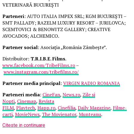
VETERINARĂ BUCUREȘTI
Parteneri
: AUTO ITALIA IMPEX SRL; KGM BUCUREȘTI –
SMT PALLADY; RAZELM LUXURY RESORT – JURILOVCA;
SCEMTOVICI & BENOWITZ GALLERY; CREATIVE
AVOCADOS; ALCHEMICO.
Partener social
: Asociația „România Zâmbește”.
Distribuitor:
T.R.I.B.E. Films
.
www.facebook.com/TribeFilms.ro
–
www.instagram.com/tribefilms.ro/
Partener media principal
:
VIRGIN RADIO ROMANIA
Parteneri media
:
CineFan
,
News.ro
,
Zile și
Nopți
,
Cinemap
,
Revista
FILM
,
Playtech
,
Happ.ro
,
Cinefilia
,
Daily Magazine
,
Filme-
carti
,
MovieNews
,
The Movienator
,
Munteanu
.
Citeste in continuare