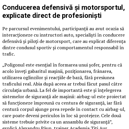
Conducerea defensivă și motorsportul,
explicate direct de profesioniști
Pe parcursul evenimentului, participanții au avut ocazia să
interacționeze cu instructori auto, specialiști în conducere
defensivă și piloți de motorsport, care au explicat diferența
dintre condusul sportiv și comportamentul responsabil în
trafic.
„Poligonul este esențial în formarea unui șofer, pentru că
acolo înveți gabaritul mașinii, poziționarea, frânarea,
utilizarea oglinzilor și reacțiile de bază, fără presiunea
traficului real. Abia după aceea ar trebui făcut pasul către
circulația urbană. La fel de importantă este și înțelegerea
sistemelor de siguranță ale mașinii: airbag-ul este proiectat
să funcționeze împreună cu centura de siguranță, iar fără
centură corpul ajunge prea repede în contact cu airbag-ul,
care poate deveni periculos în loc să protejeze. Cele două
sisteme trebuie privite ca un ansamblu de siguranță”,
explică Alexandru Păun, trainer Academia Titi Aur.