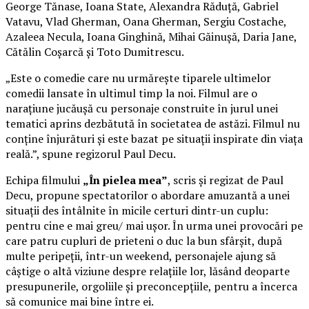
George Tănase, Ioana State, Alexandra Răduță, Gabriel
Vatavu, Vlad Gherman, Oana Gherman, Sergiu Costache,
Azaleea Necula, Ioana Ginghină, Mihai Găinușă, Daria Jane,
Cătălin Coșarcă și Toto Dumitrescu.
„Este o comedie care nu urmărește tiparele ultimelor
comedii lansate în ultimul timp la noi. Filmul are o
narațiune jucăușă cu personaje construite în jurul unei
tematici aprins dezbătută în societatea de astăzi. Filmul nu
conține înjurături și este bazat pe situații inspirate din viața
reală.”, spune regizorul Paul Decu.
Echipa filmului
„În pielea mea”
, scris și regizat de Paul
Decu, propune spectatorilor o abordare amuzantă a unei
situații des întâlnite în micile certuri dintr-un cuplu:
pentru cine e mai greu/ mai ușor. În urma unei provocări pe
care patru cupluri de prieteni o duc la bun sfârșit, după
multe peripeții, într-un weekend, personajele ajung să
câștige o altă viziune despre relațiile lor, lăsând deoparte
presupunerile, orgoliile și preconcepțiile, pentru a încerca
să comunice mai bine între ei.