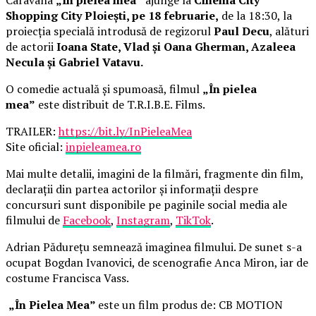
Shopping City Ploiești, pe 18 februarie,
de la 18:30, la
proiecția specială introdusă de regizorul
Paul Decu
, alături
de actorii
Ioana State, Vlad și Oana Gherman, Azaleea
Necula și Gabriel Vatavu.
O comedie actuală și spumoasă, filmul
„În pielea
mea”
este distribuit de T.R.I.B.E. Films.
TRAILER:
https://bit.ly/InPieleaMea
Site oficial:
inpieleamea.ro
Mai multe detalii, imagini de la filmări, fragmente din film,
declarații din partea actorilor și informații despre
concursuri sunt disponibile pe paginile social media ale
filmului de
Facebook
,
Instagram
,
TikTok
.
Adrian Pădurețu semnează imaginea filmului. De sunet s-a
ocupat Bogdan Ivanovici, de scenografie Anca Miron, iar de
costume Francisca Vass.
„În Pielea Mea”
este un film produs de: CB MOTION