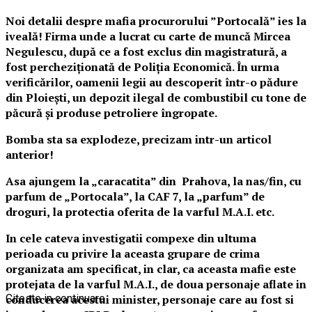
Noi detalii despre mafia procurorului ”Portocală” ies la
iveală! Firma unde a lucrat cu carte de muncă Mircea
Negulescu, după ce a fost exclus din magistratură, a
fost percheziționată de Poliția Economică. În urma
verificărilor, oamenii legii au descoperit într-o pădure
din Ploiești, un depozit ilegal de combustibil cu tone de
păcură și produse petroliere îngropate.
Bomba sta sa explodeze, precizam intr-un articol
anterior!
Asa ajungem la „caracatita” din Prahova, la nas/fin, cu
parfum de „Portocala”, la CAF 7, la „parfum” de
droguri, la protectia oferita de la varful M.A.I. etc.
In cele cateva investigatii compexe din ultuma
perioada cu privire la aceasta grupare de crima
organizata am specificat, in clar, ca aceasta mafie este
protejata de la varful M.A.I., de doua personaje aflate in
conducerea acestui minister, personaje care au fost si
Citeste in continuare