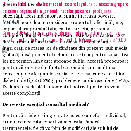
„fiasco” total, unul dintre mascati ce are legatura cu aceasta grupare
pentru clasificarea
de crima organizata a „sifonat” rudelor pe care ii protejeaza
obezității, acest indicator nu spune întreaga poveste.
Medicul poate lua în considerare raportul talie–înălțime,
Nu ratati
impactul asupra sănătății, calitatea vieții, prezența
Cum se FURA pe fata si sarabanda unor falsuri pentru acoperirea
complicațiilor și altele. Interesant este faptul că doar 20%
acestor furturi la Penitenciarul Ploiesti (II)/Promo – azi, orele 19.00
dintre românii care trăiesc cu obezitate se declară
îngrijorați de starea lor de sănătate din prezent (sub media
globală), însă procentul celor care se tem pentru sănătatea
lor pe termen lung este aproape dublu. Această preocupare
pentru viitor vine din faptul că românii sunt mult mai
conștienți de afecțiunile asociate: cele mai cunoscute fiind
diabetul de tip 2 (66%) și problemele cardiovasculare (64%).
Evaluarea medicală la momentul potrivit poate preveni
aceste complicații.
De ce este esențial consultul medical?
Pentru că scăderea în greutate nu este un efort individual,
ci unul ce necesită expertiză medicală. Fiindcă
tratamentele, fie că vorbim de modificări ale stilului de