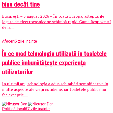
bine decât tine
București – 5 august 2026 – În toată Europa, așteptările
legate de electrocasnice se schimbă rapid. Gama Bespoke AI
de la...
Afaceri
5 zile inainte
În ce mod tehnologia utilizată în toaletele
publice îmbunătățește experiența
utilizatorilor
În ultimii ani, tehnologia a adus schimbări semnificative în
multe aspecte ale vieții cotidiene, iar toaletele publice nu
fac excepție....
Politică locală
7 zile inainte