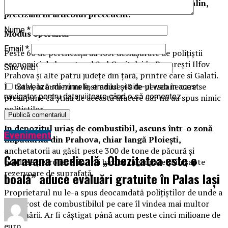
Recycling SRL Pleasa
– s-a spanzurat, Paun Catalin,
precizam in articolul precedent.
Nume
*
Modus operandi
Email
*
Peste 60 de percheziții au fost desfășurate de polițiștii
economici de la sectorul 2 al Capitalei în București Ilfov
Site web
Prahova și alte patru județe din țară, printre care si Galati.
În total, la audieri au fost aduse 40 de persoane care se
Salvează-mi numele, emailul și site-ul web în acest
navigator pentru data viitoare când o să comentez.
presupune că știau de această afacere dar nu au spus nimic
polițiștilor.
In depozitul uriaş de combustibil, ascuns într-o zonă
Eveniment
împădurită din Prahova, chiar langă Ploiești,
a
nchetatorii au găsit peste 300 de tone de păcură și
Caravana medicală „Obezitatea este o
produse petroliere, în trei bazine îngropate şi în șapte
rezervoare de suprafață.
boală” aduce evaluări gratuite în Palas Iași
Proprietarul nu le-a spus deocamdată poliţiştilor de unde a
făcut rost de combustibilul pe care îl vindea mai multor
benzinării. Ar fi câştigat până acum peste cinci milioane de
euro.