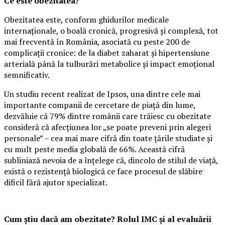
Ce este obezitatea?
Obezitatea este, conform ghidurilor medicale
internaționale, o boală cronică, progresivă și complexă, tot
mai frecventă în România, asociată cu peste 200 de
complicații cronice: de la diabet zaharat și hipertensiune
arterială până la tulburări metabolice și impact emoțional
semnificativ.
Un studiu recent realizat de Ipsos, una dintre cele mai
importante companii de cercetare de piață din lume,
dezvăluie că 79% dintre românii care trăiesc cu obezitate
consideră că afecțiunea lor „se poate preveni prin alegeri
personale” – cea mai mare cifră din toate țările studiate și
cu mult peste media globală de 66%. Această cifră
subliniază nevoia de a înțelege că, dincolo de stilul de viață,
există o rezistență biologică ce face procesul de slăbire
dificil fără ajutor specializat.
Cum știu dacă am obezitate? Rolul IMC și al evaluării