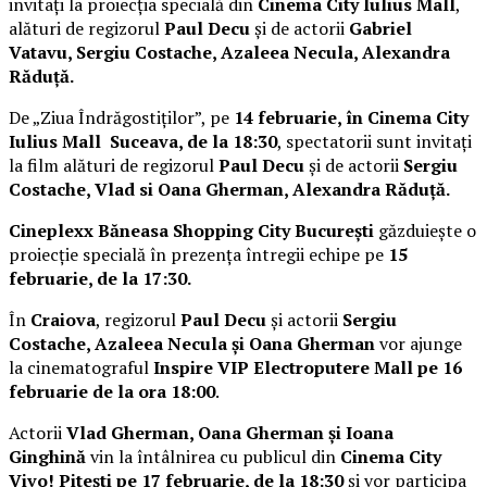
invitați la proiecția specială din
Cinema City Iulius Mall
,
alături de regizorul
Paul Decu
și de actorii
Gabriel
Vatavu, Sergiu Costache, Azaleea Necula, Alexandra
Răduță.
De „Ziua Îndrăgostiților”, pe
14 februarie, în Cinema City
Iulius Mall Suceava, de la 18:30
, spectatorii sunt invitați
la film alături de regizorul
Paul Decu
și de actorii
Sergiu
Costache, Vlad si Oana Gherman, Alexandra Răduță.
Cineplexx Băneasa Shopping City București
găzduiește o
proiecție specială în prezența întregii echipe pe
15
februarie, de la 17:30.
În
Craiova
, regizorul
Paul Decu
și actorii
Sergiu
Costache, Azaleea Necula și Oana Gherman
vor ajunge
la cinematograful
Inspire VIP Electroputere Mall pe 16
februarie de la ora 18:00
.
Actorii
Vlad Gherman, Oana Gherman și Ioana
Ginghină
vin la întâlnirea cu publicul din
Cinema City
Vivo! Pitești pe 17 februarie, de la 18:30
și vor participa