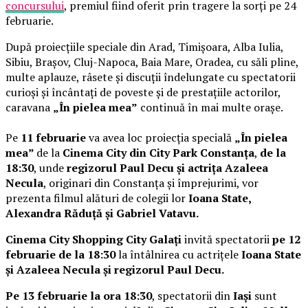
concursului
, premiul fiind oferit prin tragere la sorți pe 24
februarie.
După proiecțiile speciale din Arad, Timișoara, Alba Iulia,
Sibiu, Brașov, Cluj-Napoca, Baia Mare, Oradea, cu săli pline,
multe aplauze, râsete și discuții îndelungate cu spectatorii
curioși și încântați de poveste și de prestațiile actorilor,
caravana
„În pielea mea”
continuă în mai multe orașe.
Pe
11 februarie
va avea loc proiecția specială
„În pielea
mea”
de la
Cinema City din City Park Constanța
,
de la
18:30
, unde
regizorul Paul Decu și actrița Azaleea
Necula
, originari din Constanța și împrejurimi, vor
prezenta filmul alături de colegii lor
Ioana State,
Alexandra Răduță și Gabriel Vatavu.
Cinema City Shopping City Galați
invită spectatorii
pe 12
februarie de la 18:30
la întâlnirea cu actrițele
Ioana State
și Azaleea Necula și regizorul Paul Decu.
Pe 13 februarie la ora 18:30
, spectatorii din
Iași
sunt