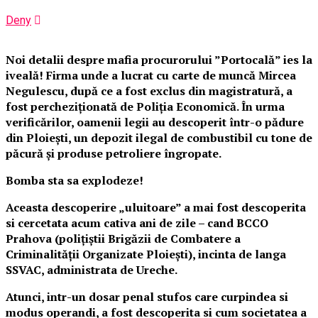
Deny
Noi detalii despre mafia procurorului ”Portocală” ies la
iveală! Firma unde a lucrat cu carte de muncă Mircea
Negulescu, după ce a fost exclus din magistratură, a
fost percheziționată de Poliția Economică. În urma
verificărilor, oamenii legii au descoperit într-o pădure
din Ploiești, un depozit ilegal de combustibil cu tone de
păcură și produse petroliere îngropate.
Bomba sta sa explodeze!
Aceasta descoperire „uluitoare” a mai fost descoperita
si cercetata acum cativa ani de zile – cand BCCO
Prahova (polițiștii Brigăzii de Combatere a
Criminalității Organizate Ploiești), incinta de langa
SSVAC, administrata de Ureche.
Atunci, intr-un dosar penal stufos care curpindea si
modus operandi, a fost descoperita si cum
societatea a