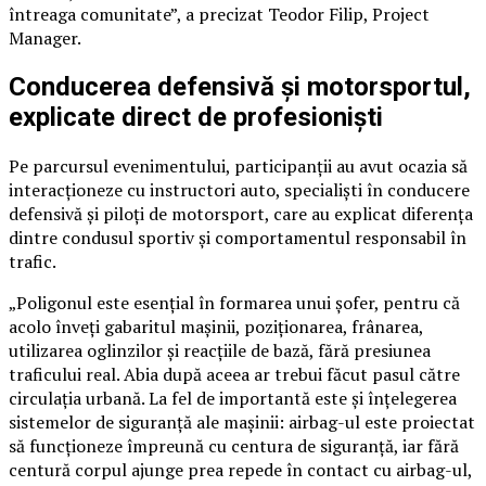
întreaga comunitate”, a precizat Teodor Filip, Project
Manager.
Conducerea defensivă și motorsportul,
explicate direct de profesioniști
Pe parcursul evenimentului, participanții au avut ocazia să
interacționeze cu instructori auto, specialiști în conducere
defensivă și piloți de motorsport, care au explicat diferența
dintre condusul sportiv și comportamentul responsabil în
trafic.
„Poligonul este esențial în formarea unui șofer, pentru că
acolo înveți gabaritul mașinii, poziționarea, frânarea,
utilizarea oglinzilor și reacțiile de bază, fără presiunea
traficului real. Abia după aceea ar trebui făcut pasul către
circulația urbană. La fel de importantă este și înțelegerea
sistemelor de siguranță ale mașinii: airbag-ul este proiectat
să funcționeze împreună cu centura de siguranță, iar fără
centură corpul ajunge prea repede în contact cu airbag-ul,