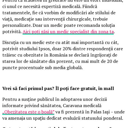
ci unul ce necesită expertiză medicală. Fiindcă
tratamentele, fie că vorbim de modificări ale stilului de
viață, medicație sau intervenții chirurgicale, trebuie
personalizate. Doar un medic poate recomanda soluția
potrivită.
Aici poți găsi un medic specialist din zona ta
.
Discuția cu un medic este cu atât mai importantă cu cât,
potrivit studiului Ipsos, doar 20% dintre respondenții care
trăiesc cu obezitate în România se declară îngrijorați de
starea lor de sănătate din prezent, cu mai mult de 20 de
puncte procentuale sub media globală.
Vrei să faci primul pas? Îl poți face gratuit, în mall
Pentru a susține publicul în adoptarea unor decizii
informate privind sănătatea, Caravana medicală
„Obezitatea este o boală”
va fi prezentă în Palas Iași – unde
va amenaja un spațiu dedicat evaluării statusului ponderal.