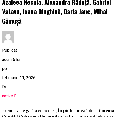
Azaleea Necula, Alexandra Răduță, Gabriel
Vatavu, Ioana Ginghină, Daria Jane, Mihai
Găinușă
Publicat
acum 6 luni
pe
februarie 11, 2026
De
native
Premiera de gală a comediei
„În pielea mea”
de la
Cinema
City AFI Cotroceni București
a fost primită pe 9 februarie