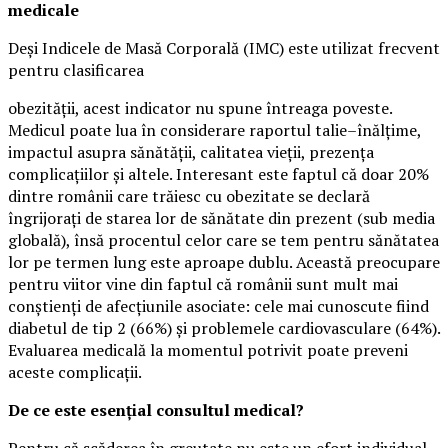
medicale
Deși Indicele de Masă Corporală (IMC) este utilizat frecvent
pentru clasificarea
obezității, acest indicator nu spune întreaga poveste.
Medicul poate lua în considerare raportul talie–înălțime,
impactul asupra sănătății, calitatea vieții, prezența
complicațiilor și altele. Interesant este faptul că doar 20%
dintre românii care trăiesc cu obezitate se declară
îngrijorați de starea lor de sănătate din prezent (sub media
globală), însă procentul celor care se tem pentru sănătatea
lor pe termen lung este aproape dublu. Această preocupare
pentru viitor vine din faptul că românii sunt mult mai
conștienți de afecțiunile asociate: cele mai cunoscute fiind
diabetul de tip 2 (66%) și problemele cardiovasculare (64%).
Evaluarea medicală la momentul potrivit poate preveni
aceste complicații.
De ce este esențial consultul medical?
Pentru că scăderea în greutate nu este un efort individual,