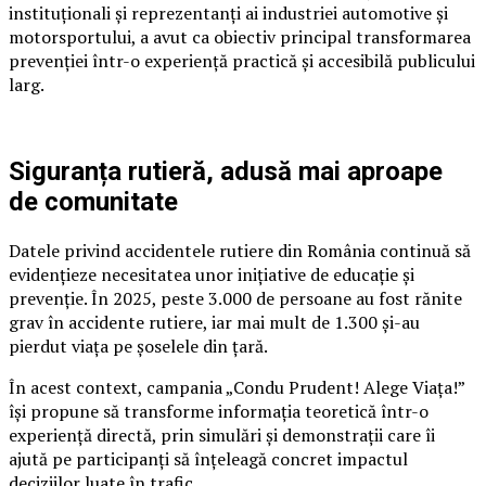
instituționali și reprezentanți ai industriei automotive și
motorsportului, a avut ca obiectiv principal transformarea
prevenției într-o experiență practică și accesibilă publicului
larg.
Siguranța rutieră, adusă mai aproape
de comunitate
Datele privind accidentele rutiere din România continuă să
evidențieze necesitatea unor inițiative de educație și
prevenție. În 2025, peste 3.000 de persoane au fost rănite
grav în accidente rutiere, iar mai mult de 1.300 și-au
pierdut viața pe șoselele din țară.
În acest context, campania „Condu Prudent! Alege Viața!”
își propune să transforme informația teoretică într-o
experiență directă, prin simulări și demonstrații care îi
ajută pe participanți să înțeleagă concret impactul
deciziilor luate în trafic.