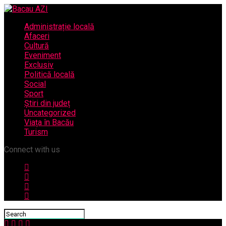
Administrație locală
Afaceri
Cultură
Eveniment
Exclusiv
Politică locală
Social
Sport
Știri din județ
Uncategorized
Viața în Bacău
Turism
Connect with us