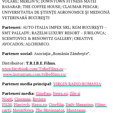
VOLARE; MERLIN’S; DOWNTOWN FITNESS MATEI
BASARAB; THE COFFEE HOUSE; CLAUMAR PESCAR;
UNIVERSITATEA DE ȘTIINȚE AGRONOMICE ȘI MEDICINĂ
VETERINARĂ BUCUREȘTI
Parteneri
: AUTO ITALIA IMPEX SRL; KGM BUCUREȘTI –
SMT PALLADY; RAZELM LUXURY RESORT – JURILOVCA;
SCEMTOVICI & BENOWITZ GALLERY; CREATIVE
AVOCADOS; ALCHEMICO.
Partener social
: Asociația „România Zâmbește”.
Distribuitor:
T.R.I.B.E. Films
.
www.facebook.com/TribeFilms.ro
–
www.instagram.com/tribefilms.ro/
Partener media principal
:
VIRGIN RADIO ROMANIA
Parteneri media
:
CineFan
,
News.ro
,
Zile și
Nopți
,
Cinemap
,
Revista
FILM
,
Playtech
,
Happ.ro
,
Cinefilia
,
Daily Magazine
,
Filme-
carti
,
MovieNews
,
The Movienator
,
Munteanu
.