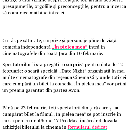
presupunerile, orgoliile și preconcepțiile, pentru a încerca
să comunice mai bine între ei.
Cu râs pe săturate, surprize și personaje pline de viață,
comedia independentă
„În pielea mea”
intră în
cinematografele din toată țara din 10 februarie.
Spectatorilor li s-a pregătit o surpriză pentru data de 12
februarie: o seară specială „Date Night” organizată în mai
multe cinematografe din rețeaua Cinema City unde toți cei
care cumpără un bilet la comedia „În pielea mea” vor primi
un premiu garantat din partea Avon.
Până pe 23 februarie, toți spectatorii din țară care și-au
cumpărat bilet la filmul „În pielea mea” se pot înscrie în
cursa pentru un iPhone 17 Pro Max, încărcând dovada
achiziției biletului la cinema în
formularul dedicat