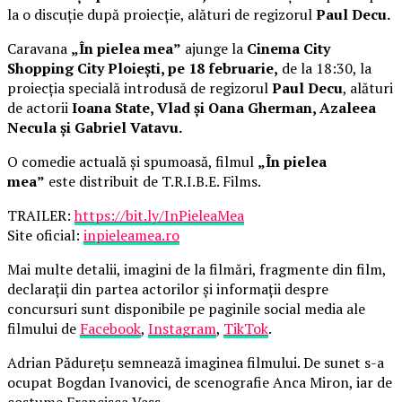
la o discuție după proiecție, alături de regizorul
Paul Decu.
Caravana
„În pielea mea”
ajunge la
Cinema City
Shopping City Ploiești, pe 18 februarie,
de la 18:30, la
proiecția specială introdusă de regizorul
Paul Decu
, alături
de actorii
Ioana State, Vlad și Oana Gherman, Azaleea
Necula și Gabriel Vatavu.
O comedie actuală și spumoasă, filmul
„În pielea
mea”
este distribuit de T.R.I.B.E. Films.
TRAILER:
https://bit.ly/InPieleaMea
Site oficial:
inpieleamea.ro
Mai multe detalii, imagini de la filmări, fragmente din film,
declarații din partea actorilor și informații despre
concursuri sunt disponibile pe paginile social media ale
filmului de
Facebook
,
Instagram
,
TikTok
.
Adrian Pădurețu semnează imaginea filmului. De sunet s-a
ocupat Bogdan Ivanovici, de scenografie Anca Miron, iar de