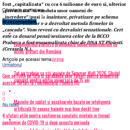
fost „capitalizata” cu cca 6 milioane de euro si, ulterior
„privatizata” si vanduta unor oameni de
Citeste in continuare
„incredere”/pusi
la
inaintare, privatizare pe schema
Iti recomandam
Turceni. Ulterior s-a dezvoltat metoda firmelor in
„cascada”. Vom reveni cu dezvaluiri senzationale. Cert
este ca dosarul penal/sesizarea celor de la BCCO
Prahova a fost musamalizata chiar de DNA ST Ploiesti.
EvenimenteGratuite.ro promovează online evenimentele cu
(Cerasela N.).
acces gratuit din România
Articole pe aceiasi tema:
prima
Urmatorul
Tot ce trebuie sa stii inainte de Summer Well 2026. Ghidul
Cum se FURA pe fata si sarabanda unor falsuri pentru acoperirea
complet pentru editia aniversara de 15 ani
acestor furturi la Penitenciarul Ploiesti (II)
Mașinile de spălat și uscătoarele bazate pe inteligență
Nu ratati
artificială îți cunosc hainele mai bine decât tine
4 sfaturi utile pentru sustinerea sanatatii mintale in timpul
pandemiei de COVID-19 și după aceasta perioada