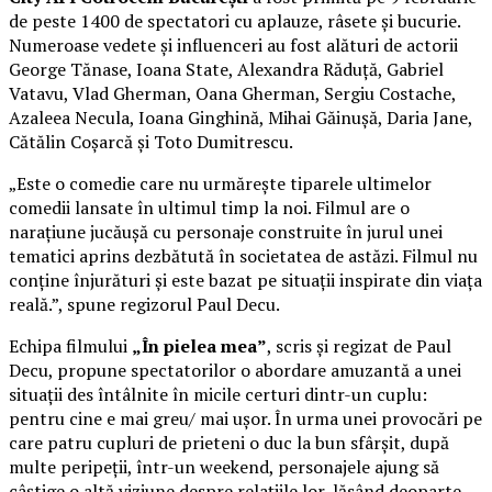
de peste 1400 de spectatori cu aplauze, râsete și bucurie.
Numeroase vedete și influenceri au fost alături de actorii
George Tănase, Ioana State, Alexandra Răduță, Gabriel
Vatavu, Vlad Gherman, Oana Gherman, Sergiu Costache,
Azaleea Necula, Ioana Ginghină, Mihai Găinușă, Daria Jane,
Cătălin Coșarcă și Toto Dumitrescu.
„Este o comedie care nu urmărește tiparele ultimelor
comedii lansate în ultimul timp la noi. Filmul are o
narațiune jucăușă cu personaje construite în jurul unei
tematici aprins dezbătută în societatea de astăzi. Filmul nu
conține înjurături și este bazat pe situații inspirate din viața
reală.”, spune regizorul Paul Decu.
Echipa filmului
„În pielea mea”
, scris și regizat de Paul
Decu, propune spectatorilor o abordare amuzantă a unei
situații des întâlnite în micile certuri dintr-un cuplu:
pentru cine e mai greu/ mai ușor. În urma unei provocări pe
care patru cupluri de prieteni o duc la bun sfârșit, după
multe peripeții, într-un weekend, personajele ajung să
câștige o altă viziune despre relațiile lor, lăsând deoparte