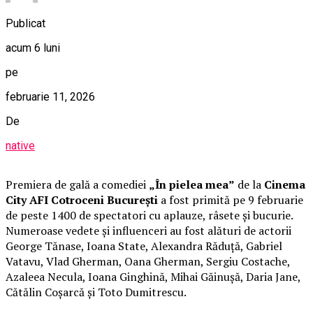
Publicat
acum 6 luni
pe
februarie 11, 2026
De
native
Premiera de gală a comediei
„În pielea mea”
de la
Cinema
City AFI Cotroceni București
a fost primită pe 9 februarie
de peste 1400 de spectatori cu aplauze, râsete și bucurie.
Numeroase vedete și influenceri au fost alături de actorii
George Tănase, Ioana State, Alexandra Răduță, Gabriel
Vatavu, Vlad Gherman, Oana Gherman, Sergiu Costache,
Azaleea Necula, Ioana Ginghină, Mihai Găinușă, Daria Jane,
Cătălin Coșarcă și Toto Dumitrescu.