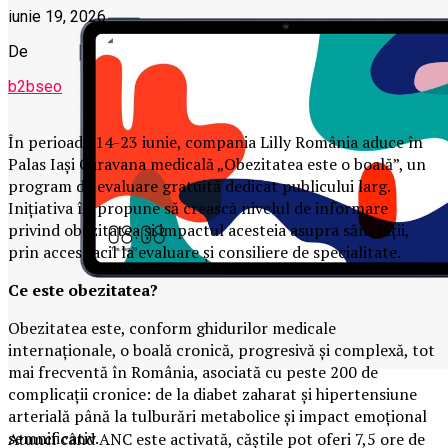
iunie 19, 2026
De
b2bseo
În perioada 14-23 iunie, compania Lilly România aduce în
Palas Iași Caravana medicală „Obezitatea este o boală”, un
program de evaluare gratuită dedicat publicului larg.
Inițiativa își propune să crească nivelul de informare
privind obezitatea și impactul acesteia asupra sănătății,
prin acces facil la evaluare și consiliere de specialitate.
Ce este obezitatea?
Obezitatea este, conform ghidurilor medicale
internaționale, o boală cronică, progresivă și complexă, tot
mai frecventă în România, asociată cu peste 200 de
complicații cronice: de la diabet zaharat și hipertensiune
arterială până la tulburări metabolice și impact emoțional
semnificativ.
Atunci când ANC este activată, căștile pot oferi 7,5 ore de