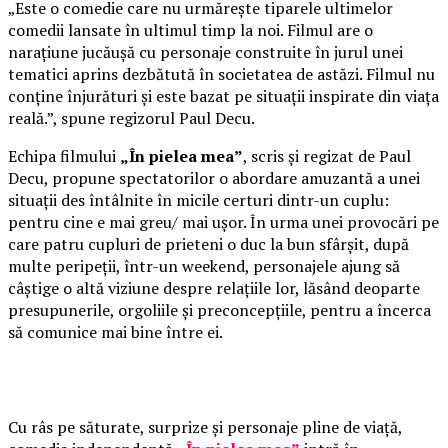
„Este o comedie care nu urmărește tiparele ultimelor
comedii lansate în ultimul timp la noi. Filmul are o
narațiune jucăușă cu personaje construite în jurul unei
tematici aprins dezbătută în societatea de astăzi. Filmul nu
conține înjurături și este bazat pe situații inspirate din viața
reală.”, spune regizorul Paul Decu.
Echipa filmului
„În pielea mea”
, scris și regizat de Paul
Decu, propune spectatorilor o abordare amuzantă a unei
situații des întâlnite în micile certuri dintr-un cuplu:
pentru cine e mai greu/ mai ușor. În urma unei provocări pe
care patru cupluri de prieteni o duc la bun sfârșit, după
multe peripeții, într-un weekend, personajele ajung să
câștige o altă viziune despre relațiile lor, lăsând deoparte
presupunerile, orgoliile și preconcepțiile, pentru a încerca
să comunice mai bine între ei.
Cu râs pe săturate, surprize și personaje pline de viață,