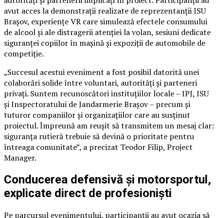
avut acces la demonstrații realizate de reprezentanții ISU
Brașov, experiențe VR care simulează efectele consumului
de alcool și ale distragerii atenției la volan, sesiuni dedicate
siguranței copiilor în mașină și expoziții de automobile de
competiție.
„Succesul acestui eveniment a fost posibil datorită unei
colaborări solide între voluntari, autorități și parteneri
privați. Suntem recunoscători instituțiilor locale – IPJ, ISU
și Inspectoratului de Jandarmerie Brașov – precum și
tuturor companiilor și organizațiilor care au susținut
proiectul. Împreună am reușit să transmitem un mesaj clar:
siguranța rutieră trebuie să devină o prioritate pentru
întreaga comunitate”, a precizat Teodor Filip, Project
Manager.
Conducerea defensivă și motorsportul,
explicate direct de profesioniști
Pe parcursul evenimentului, participanții au avut ocazia să