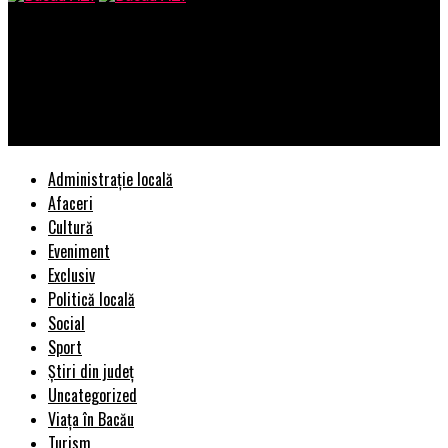
Bacau AZI
Huawei dezvăluie HUAWEI FreeBuds 4i, noile căști echipate cu
funcția de anulare activă a zgomotului și o baterie puternică ce
permite 10 ore de redare continuă
Administrație locală
Afaceri
Cultură
Eveniment
Exclusiv
Politică locală
Social
Sport
Știri din județ
Uncategorized
Viața în Bacău
Turism