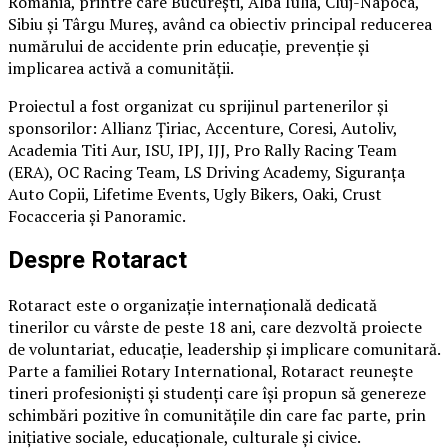
România, printre care București, Alba Iulia, Cluj-Napoca,
Sibiu și Târgu Mureș, având ca obiectiv principal reducerea
numărului de accidente prin educație, prevenție și
implicarea activă a comunității.
Proiectul a fost organizat cu sprijinul partenerilor și
sponsorilor: Allianz Țiriac, Accenture, Coresi, Autoliv,
Academia Titi Aur, ISU, IPJ, IJJ, Pro Rally Racing Team
(ERA), OC Racing Team, LS Driving Academy, Siguranța
Auto Copii, Lifetime Events, Ugly Bikers, Oaki, Crust
Focacceria și Panoramic.
Despre Rotaract
Rotaract este o organizație internațională dedicată
tinerilor cu vârste de peste 18 ani, care dezvoltă proiecte
de voluntariat, educație, leadership și implicare comunitară.
Parte a familiei Rotary International, Rotaract reunește
tineri profesioniști și studenți care își propun să genereze
schimbări pozitive în comunitățile din care fac parte, prin
inițiative sociale, educaționale, culturale și civice.