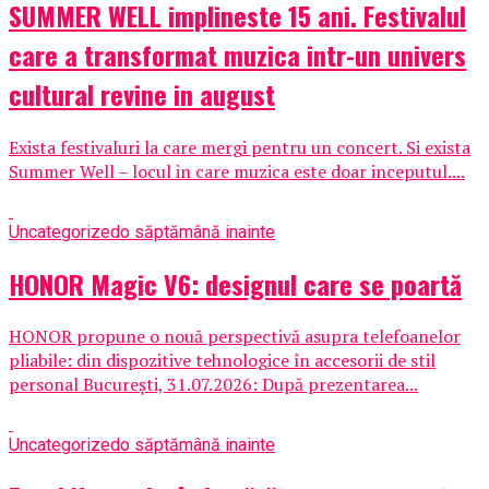
SUMMER WELL implineste 15 ani. Festivalul
care a transformat muzica intr-un univers
cultural revine in august
Exista festivaluri la care mergi pentru un concert. Si exista
Summer Well – locul in care muzica este doar inceputul....
Uncategorized
o săptămână inainte
HONOR Magic V6: designul care se poartă
HONOR propune o nouă perspectivă asupra telefoanelor
pliabile: din dispozitive tehnologice în accesorii de stil
personal București, 31.07.2026: După prezentarea...
Uncategorized
o săptămână inainte