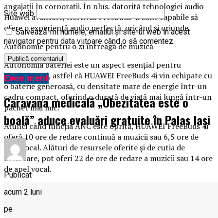
angajații în corporații. În plus, datorită tehnologiei audio
Site web
Huawei avansate, HUAWEI FreeBuds 4i sunt capabile să
ofere o experiență audio perfectă, oricând și oriunde.
Salvează-mi numele, emailul și site-ul web în acest
navigator pentru data viitoare când o să comentez.
Autonomie pentru o zi întreagă de muzică
Autonomia bateriei este un aspect esențial pentru
consumatori, astfel că HUAWEI FreeBuds 4i vin echipate cu
Eveniment
o baterie generoasă, cu densitate mare de energie într-un
cadru compact, oferind o durată de viață mai lungă într-un
Caravana medicală „Obezitatea este o
pachet mai mic.
boală” aduce evaluări gratuite în Palas Iași
Atunci când funcția ANC este oprită, HUAWEI FreeBuds 4i
oferă 10 ore de redare continuă a muzicii sau 6,5 ore de
apel vocal. Alături de resursele oferite și de cutia de
încărcare, pot oferi 22 de ore de redare a muzicii sau 14 ore
de apel vocal.
Publicat
acum 2 luni
pe