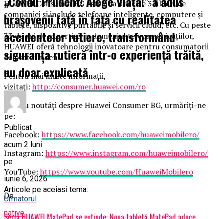
„Condu Prudent! Alege Viața!” a adus
HUAWEI Consumer BG este una din cele 3 filiale ale
companiei și include telefoane inteligente, computere și
brașovenii față în față cu realitatea
tablete, dispozitive purtabile și servicii cloud, etc. Cu peste
accidentelor rutiere, transformând
33 de ani de expertiză în domeniul telecomunicațiilor,
HUAWEI oferă tehnologii inovatoare pentru consumatorii
siguranța rutieră într-o experiență trăită,
de pretutindeni.
nu doar explicată
Pentru mai multe informații,
vizitați:
http://consumer.huawei.com/ro
Pentru noutăți despre Huawei Consumer BG, urmăriți-ne
pe:
Publicat
Facebook:
https://www.facebook.com/huaweimobilero/
acum 2 luni
Instagram:
https://www.instagram.com/huaweimobilero/
pe
YouTube:
https://www.youtube.com/HuaweiMobilero
iunie 6, 2026
Articole pe aceiasi tema:
De
Urmatorul
native
Seria HUAWEI MatePad se extinde: Noua tabletă MatePad aduce