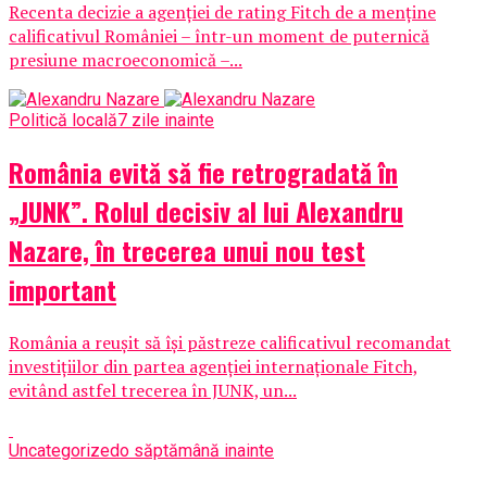
Recenta decizie a agenției de rating Fitch de a menține
calificativul României – într-un moment de puternică
presiune macroeconomică –...
Politică locală
7 zile inainte
România evită să fie retrogradată în
„JUNK”. Rolul decisiv al lui Alexandru
Nazare, în trecerea unui nou test
important
România a reușit să își păstreze calificativul recomandat
investițiilor din partea agenției internaționale Fitch,
evitând astfel trecerea în JUNK, un...
Uncategorized
o săptămână inainte