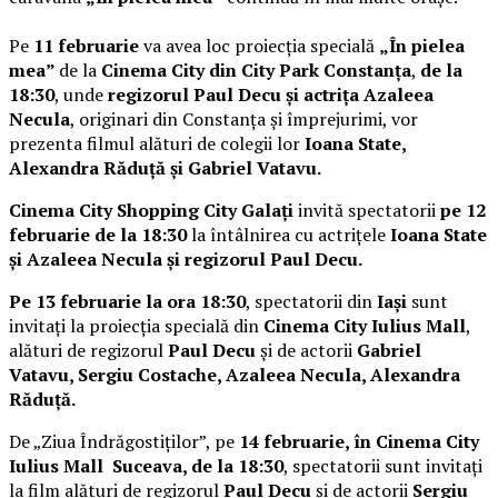
Pe
11 februarie
va avea loc proiecția specială
„În pielea
mea”
de la
Cinema City din City Park Constanța
,
de la
18:30
, unde
regizorul Paul Decu și actrița Azaleea
Necula
, originari din Constanța și împrejurimi, vor
prezenta filmul alături de colegii lor
Ioana State,
Alexandra Răduță și Gabriel Vatavu.
Cinema City Shopping City Galați
invită spectatorii
pe 12
februarie de la 18:30
la întâlnirea cu actrițele
Ioana State
și Azaleea Necula și regizorul Paul Decu.
Pe 13 februarie la ora 18:30
, spectatorii din
Iași
sunt
invitați la proiecția specială din
Cinema City Iulius Mall
,
alături de regizorul
Paul Decu
și de actorii
Gabriel
Vatavu, Sergiu Costache, Azaleea Necula, Alexandra
Răduță.
De „Ziua Îndrăgostiților”, pe
14 februarie, în Cinema City
Iulius Mall Suceava, de la 18:30
, spectatorii sunt invitați
la film alături de regizorul
Paul Decu
și de actorii
Sergiu