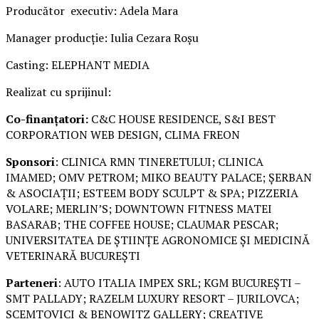
Producător executiv: Adela Mara
Manager producție: Iulia Cezara Roșu
Casting: ELEPHANT MEDIA
Realizat cu sprijinul:
Co-finanțatori:
C&C HOUSE RESIDENCE, S&I BEST
CORPORATION WEB DESIGN, CLIMA FREON
Sponsori
: CLINICA RMN TINERETULUI; CLINICA
IMAMED; OMV PETROM; MIKO BEAUTY PALACE; ȘERBAN
& ASOCIAȚII; ESTEEM BODY SCULPT & SPA; PIZZERIA
VOLARE; MERLIN’S; DOWNTOWN FITNESS MATEI
BASARAB; THE COFFEE HOUSE; CLAUMAR PESCAR;
UNIVERSITATEA DE ȘTIINȚE AGRONOMICE ȘI MEDICINĂ
VETERINARĂ BUCUREȘTI
Parteneri
: AUTO ITALIA IMPEX SRL; KGM BUCUREȘTI –
SMT PALLADY; RAZELM LUXURY RESORT – JURILOVCA;
SCEMTOVICI & BENOWITZ GALLERY; CREATIVE