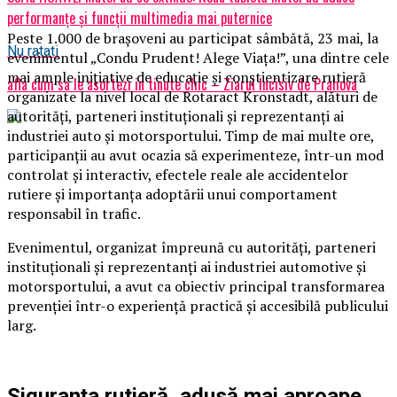
performanțe și funcții multimedia mai puternice
Peste 1.000 de brașoveni au participat sâmbătă, 23 mai, la
Nu ratati
evenimentul „Condu Prudent! Alege Viața!”, una dintre cele
mai ample inițiative de educație și conștientizare rutieră
afla cum sa le asortezi in tinute chic – Ziarul Incisiv de Prahova
organizate la nivel local de Rotaract Kronstadt, alături de
autorități, parteneri instituționali și reprezentanți ai
industriei auto și motorsportului. Timp de mai multe ore,
participanții au avut ocazia să experimenteze, într-un mod
controlat și interactiv, efectele reale ale accidentelor
rutiere și importanța adoptării unui comportament
responsabil în trafic.
Evenimentul, organizat împreună cu autorități, parteneri
instituționali și reprezentanți ai industriei automotive și
motorsportului, a avut ca obiectiv principal transformarea
prevenției într-o experiență practică și accesibilă publicului
larg.
Siguranța rutieră, adusă mai aproape