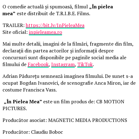
O comedie actuală și spumoasă, filmul
„În pielea
mea”
este distribuit de T.R.I.B.E. Films.
TRAILER:
https://bit.ly/InPieleaMea
Site oficial:
inpieleamea.ro
Mai multe detalii, imagini de la filmări, fragmente din film,
declarații din partea actorilor și informații despre
concursuri sunt disponibile pe paginile social media ale
filmului de
Facebook
,
Instagram
,
TikTok
.
Adrian Pădurețu semnează imaginea filmului. De sunet s-a
ocupat Bogdan Ivanovici, de scenografie Anca Miron, iar de
costume Francisca Vass.
„În Pielea Mea”
este un film produs de: CB MOTION
PICTURES.
Producător asociat: MAGNETIC MEDIA PRODUCTIONS
Producător: Claudiu Boboc