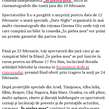
comedia independentă
„În pielea mea”
intră în
cinematografele din toată țara din 10 februarie.
Spectatorilor li s-a pregătit o surpriză pentru data de 12
februarie: o seară specială „Date Night” organizată în mai
multe cinematografe din rețeaua Cinema City unde toți cei
care cumpără un bilet la comedia „În pielea mea” vor primi
un premiu garantat din partea Avon.
Până pe 23 februarie, toți spectatorii din țară care și-au
cumpărat bilet la filmul „În pielea mea” se pot înscrie în
cursa pentru un iPhone 17 Pro Max, încărcând dovada
achiziției biletului la cinema în
formularul dedicat
concursului
, premiul fiind oferit prin tragere la sorți pe 24
februarie.
După proiecțiile speciale din Arad, Timișoara, Alba Iulia,
Sibiu, Brașov, Cluj-Napoca, Baia Mare, Oradea, cu săli pline,
multe aplauze, râsete și discuții îndelungate cu spectatorii
curioși și încântați de poveste și de prestațiile actorilor,
caravana
„În pielea mea”
continuă în mai multe orașe.