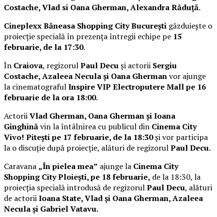
Costache, Vlad si Oana Gherman, Alexandra Răduță.
Cineplexx Băneasa Shopping City București
găzduiește o
proiecție specială în prezența întregii echipe pe
15
februarie, de la 17:30.
În
Craiova
, regizorul
Paul Decu
și actorii
Sergiu
Costache, Azaleea Necula și Oana Gherman
vor ajunge
la cinematograful
Inspire VIP Electroputere Mall pe 16
februarie de la ora 18:00
.
Actorii
Vlad Gherman, Oana Gherman și Ioana
Ginghină
vin la întâlnirea cu publicul din
Cinema City
Vivo! Pitești pe 17 februarie, de la 18:30
și vor participa
la o discuție după proiecție, alături de regizorul
Paul Decu.
Caravana
„În pielea mea”
ajunge la
Cinema City
Shopping City Ploiești, pe 18 februarie,
de la 18:30, la
proiecția specială introdusă de regizorul
Paul Decu
, alături
de actorii
Ioana State, Vlad și Oana Gherman, Azaleea
Necula și Gabriel Vatavu.