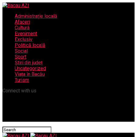
Administrație locală
Afaceri
Cultură
Eveniment
Exclusiv
Politică locală
Social
Sport
Știri din județ
Uncategorized
Viața în Bacău
Turism
Connect with us