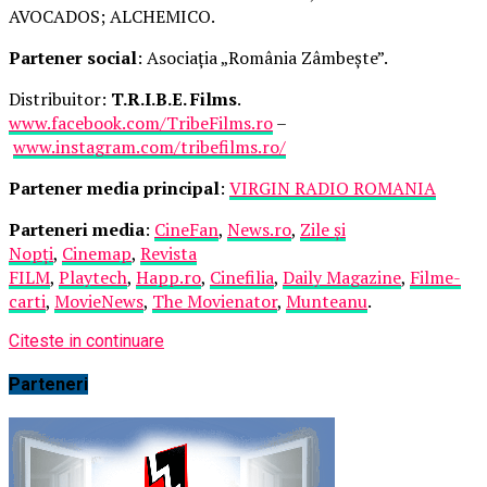
AVOCADOS; ALCHEMICO.
Partener social
: Asociația „România Zâmbește”.
Distribuitor:
T.R.I.B.E. Films
.
www.facebook.com/TribeFilms.ro
–
www.instagram.com/tribefilms.ro/
Partener media principal
:
VIRGIN RADIO ROMANIA
Parteneri media
:
CineFan
,
News.ro
,
Zile și
Nopți
,
Cinemap
,
Revista
FILM
,
Playtech
,
Happ.ro
,
Cinefilia
,
Daily Magazine
,
Filme-
carti
,
MovieNews
,
The Movienator
,
Munteanu
.
Citeste in continuare
Parteneri