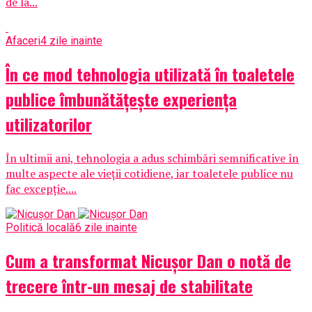
de la...
Afaceri
4 zile inainte
În ce mod tehnologia utilizată în toaletele
publice îmbunătățește experiența
utilizatorilor
În ultimii ani, tehnologia a adus schimbări semnificative în
multe aspecte ale vieții cotidiene, iar toaletele publice nu
fac excepție....
Politică locală
6 zile inainte
Cum a transformat Nicușor Dan o notă de
trecere într-un mesaj de stabilitate