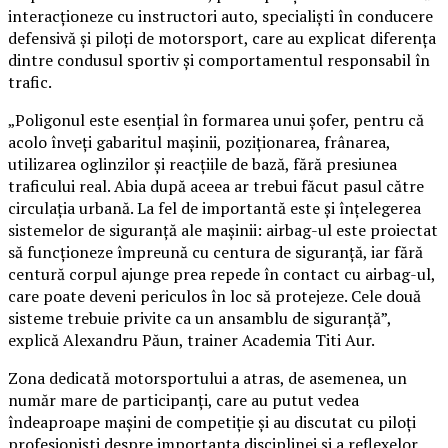
interacționeze cu instructori auto, specialiști în conducere
defensivă și piloți de motorsport, care au explicat diferența
dintre condusul sportiv și comportamentul responsabil în
trafic.
„Poligonul este esențial în formarea unui șofer, pentru că
acolo înveți gabaritul mașinii, poziționarea, frânarea,
utilizarea oglinzilor și reacțiile de bază, fără presiunea
traficului real. Abia după aceea ar trebui făcut pasul către
circulația urbană. La fel de importantă este și înțelegerea
sistemelor de siguranță ale mașinii: airbag-ul este proiectat
să funcționeze împreună cu centura de siguranță, iar fără
centură corpul ajunge prea repede în contact cu airbag-ul,
care poate deveni periculos în loc să protejeze. Cele două
sisteme trebuie privite ca un ansamblu de siguranță”,
explică Alexandru Păun, trainer Academia Titi Aur.
Zona dedicată motorsportului a atras, de asemenea, un
număr mare de participanți, care au putut vedea
îndeaproape mașini de competiție și au discutat cu piloți
profesioniști despre importanța disciplinei și a reflexelor