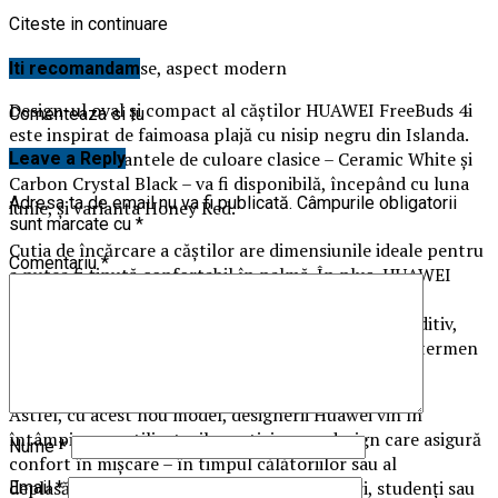
Citeste in continuare
Dimensiuni reduse, aspect modern
Iti recomandam
Design-ul oval și compact al căștilor HUAWEI FreeBuds 4i
Comenteaza si tu
este inspirat de faimoasa plajă cu nisip negru din Islanda.
Alături de variantele de culoare clasice – Ceramic White și
Leave a Reply
Carbon Crystal Black – va fi disponibilă, începând cu luna
Adresa ta de email nu va fi publicată.
Câmpurile obligatorii
iunie, și varianta Honey Red.
sunt marcate cu
*
Cutia de încărcare a căștilor are dimensiunile ideale pentru
Comentariu
*
a putea fi ținută confortabil în palmă. În plus, HUAWEI
FreeBuds 4i au trecut prin mii de teste de confort,
adoptând un design care se potrivește canalului auditiv,
îmbunătățind considerabil confortul la purtare pe termen
lung.
Astfel, cu acest nou model, designerii Huawei vin în
întâmpinarea utilizatorilor activi cu un design care asigură
Nume
*
confort în mișcare – în timpul călătoriilor sau al
deplasărilor, căștile fiind ideale pentru tineri, studenți sau
Email
*