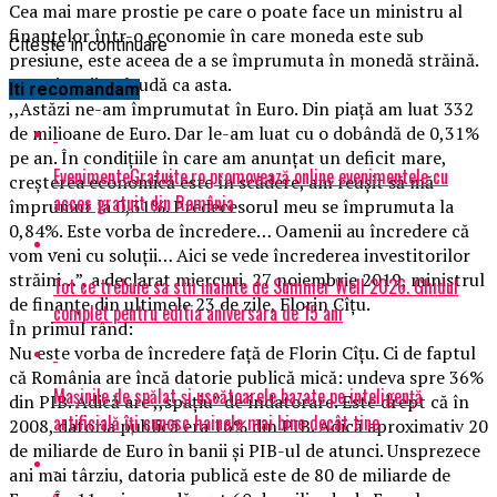
Cea mai mare prostie pe care o poate face un ministru al
finanțelor într-o economie în care moneda este sub
Citeste in continuare
presiune, este aceea de a se împrumuta în monedă străină.
Totuși, unii se laudă ca asta.
Iti recomandam
,,Astăzi ne-am împrumutat în Euro. Din piață am luat 332
de milioane de Euro. Dar le-am luat cu o dobândă de 0,31%
pe an. În condițiile în care am anunțat un deficit mare,
EvenimenteGratuite.ro promovează online evenimentele cu
creșterea economică este în scădere, am reușit să mă
acces gratuit din România
împrumut la 0,31%. Predecesorul meu se împrumuta la
0,84%. Este vorba de încredere… Oamenii au încredere că
vom veni cu soluții… Aici se vede încrederea investitorilor
străini…”, a declarat miercuri, 27 noiembrie 2019, ministrul
Tot ce trebuie sa stii inainte de Summer Well 2026. Ghidul
de finanțe din ultimele 23 de zile, Florin Cîțu.
complet pentru editia aniversara de 15 ani
În primul rând:
Nu este vorba de încredere față de Florin Cîțu. Ci de faptul
că România are încă datorie publică mică: undeva spre 36%
Mașinile de spălat și uscătoarele bazate pe inteligență
din PIB. Adică are ,,spațiu” de îndatorare. Este drept că în
artificială îți cunosc hainele mai bine decât tine
2008, datoria publică era 16% din PIB. Adică aproximativ 20
de miliarde de Euro în banii și PIB-ul de atunci. Unsprezece
ani mai târziu, datoria publică este de 80 de miliarde de