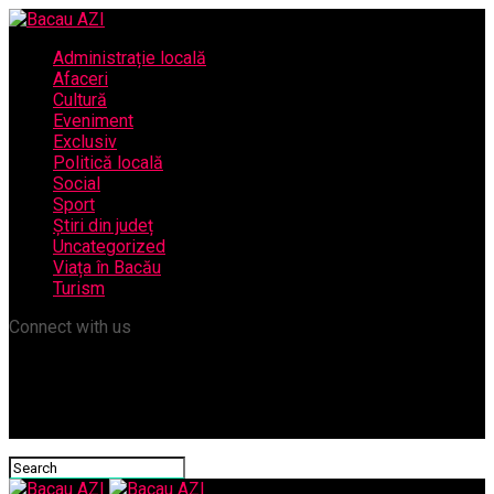
Administrație locală
Afaceri
Cultură
Eveniment
Exclusiv
Politică locală
Social
Sport
Știri din județ
Uncategorized
Viața în Bacău
Turism
Connect with us