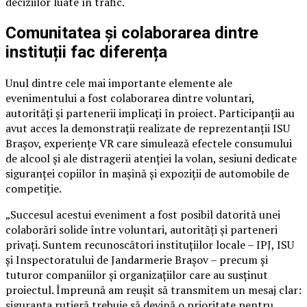
deciziilor luate în trafic.
Comunitatea și colaborarea dintre
instituții fac diferența
Unul dintre cele mai importante elemente ale
evenimentului a fost colaborarea dintre voluntari,
autorități și partenerii implicați în proiect. Participanții au
avut acces la demonstrații realizate de reprezentanții ISU
Brașov, experiențe VR care simulează efectele consumului
de alcool și ale distragerii atenției la volan, sesiuni dedicate
siguranței copiilor în mașină și expoziții de automobile de
competiție.
„Succesul acestui eveniment a fost posibil datorită unei
colaborări solide între voluntari, autorități și parteneri
privați. Suntem recunoscători instituțiilor locale – IPJ, ISU
și Inspectoratului de Jandarmerie Brașov – precum și
tuturor companiilor și organizațiilor care au susținut
proiectul. Împreună am reușit să transmitem un mesaj clar:
siguranța rutieră trebuie să devină o prioritate pentru