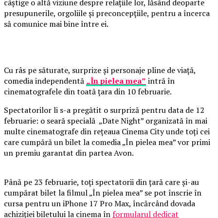
câștige o altă viziune despre relațiile lor, lăsând deoparte
presupunerile, orgoliile și preconcepțiile, pentru a încerca
să comunice mai bine între ei.
Cu râs pe săturate, surprize și personaje pline de viață,
comedia independentă
„În pielea mea”
intră în
cinematografele din toată țara din 10 februarie.
Spectatorilor li s-a pregătit o surpriză pentru data de 12
februarie: o seară specială „Date Night” organizată în mai
multe cinematografe din rețeaua Cinema City unde toți cei
care cumpără un bilet la comedia „În pielea mea” vor primi
un premiu garantat din partea Avon.
Până pe 23 februarie, toți spectatorii din țară care și-au
cumpărat bilet la filmul „În pielea mea” se pot înscrie în
cursa pentru un iPhone 17 Pro Max, încărcând dovada
achiziției biletului la cinema în
formularul dedicat