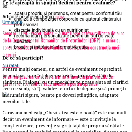
Ce te așteaptă în spațiul dedicat pentru evaluare?
lei.
spațiu propriu și prietenos, creat pentru confortul tău
Articole pe aceiasi tema:
prima
analiza a compoziției corporale cu ajutorul cântarului
Urmatorul
profesional
discuție individuală cu un nutriționist
Senatorul PNL -Viorel Badea – a luat ilegal cateva milioane de euro
recomandări personalizate pentru un stil de viață
de la Departamentul Romanilor de Pretutindeni (DRP) in urma cu
sănătos
aproape un deceniu/A furat inclusiv banii pentru construcţia unei
broșuri și materiale informative utile
biserici
De ce să participi?
Nu ratati
Pentru mulți oameni, un astfel de eveniment reprezintă
primul pas spre înțelegerea reală a propriei stări de
Stiati ca guvernarea actuala a mintit inca din primele zile de
sănătate. Dialogul cu un specialist te poate ajuta să clarifici
guvernare, spunand ca face investitii pentru spitale?
ceea ce simți, să îți validezi eforturile depuse și să primești
îndrumări sigure, bazate pe dovezi științifice, adaptate
nevoilor tale.
Caravana medicală „Obezitatea este o boală” este mai mult
decât un eveniment de informare — este o invitație la
conștientizare, prevenție și grijă față de propria sănătate.
Prin accesul la evaluări gratuite și la specialiști, fiecare pas