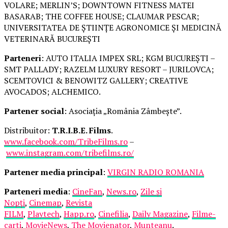
VOLARE; MERLIN’S; DOWNTOWN FITNESS MATEI
BASARAB; THE COFFEE HOUSE; CLAUMAR PESCAR;
UNIVERSITATEA DE ȘTIINȚE AGRONOMICE ȘI MEDICINĂ
VETERINARĂ BUCUREȘTI
Parteneri
: AUTO ITALIA IMPEX SRL; KGM BUCUREȘTI –
SMT PALLADY; RAZELM LUXURY RESORT – JURILOVCA;
SCEMTOVICI & BENOWITZ GALLERY; CREATIVE
AVOCADOS; ALCHEMICO.
Partener social
: Asociația „România Zâmbește”.
Distribuitor:
T.R.I.B.E. Films
.
www.facebook.com/TribeFilms.ro
–
www.instagram.com/tribefilms.ro/
Partener media principal
:
VIRGIN RADIO ROMANIA
Parteneri media
:
CineFan
,
News.ro
,
Zile și
Nopți
,
Cinemap
,
Revista
FILM
,
Playtech
,
Happ.ro
,
Cinefilia
,
Daily Magazine
,
Filme-
carti
,
MovieNews
,
The Movienator
,
Munteanu
.