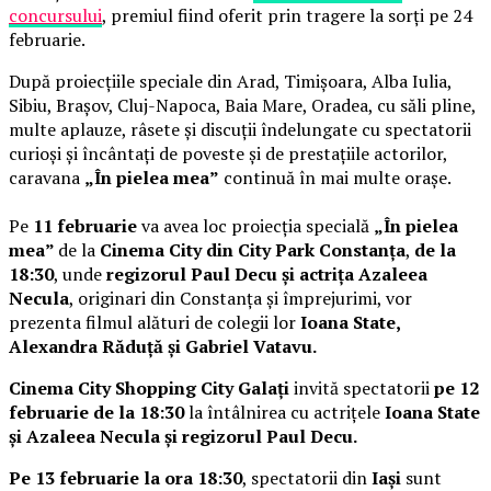
concursului
, premiul fiind oferit prin tragere la sorți pe 24
februarie.
După proiecțiile speciale din Arad, Timișoara, Alba Iulia,
Sibiu, Brașov, Cluj-Napoca, Baia Mare, Oradea, cu săli pline,
multe aplauze, râsete și discuții îndelungate cu spectatorii
curioși și încântați de poveste și de prestațiile actorilor,
caravana
„În pielea mea”
continuă în mai multe orașe.
Pe
11 februarie
va avea loc proiecția specială
„În pielea
mea”
de la
Cinema City din City Park Constanța
,
de la
18:30
, unde
regizorul Paul Decu și actrița Azaleea
Necula
, originari din Constanța și împrejurimi, vor
prezenta filmul alături de colegii lor
Ioana State,
Alexandra Răduță și Gabriel Vatavu.
Cinema City Shopping City Galați
invită spectatorii
pe 12
februarie de la 18:30
la întâlnirea cu actrițele
Ioana State
și Azaleea Necula și regizorul Paul Decu.
Pe 13 februarie la ora 18:30
, spectatorii din
Iași
sunt