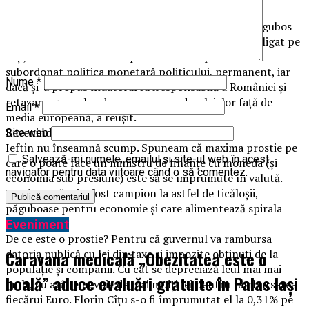
esență PSD. Tot fără să facă nimic.
Numitorul comun (complicele, omul de legătură păgubos
transpartinic) a fost Mugur Isărescu, care i-a îmbârligat pe
toți, având ca rezultat explozia datoriei publice. El a
subordonat politica monetară politicului, permanent, iar
Nume
*
dacă și-a propus îndatorarea iresponsabilă a României și
retazarea șanselor de recuperare a decalajelor față de
Email
*
media europeană, a reușit.
Revenind, despre calculele lui Cîțu:
Site web
Ieftin nu înseamnă scump. Spuneam că maxima prostie pe
Salvează-mi numele, emailul și site-ul web în acest
care o poate face un ministru de finanțe cu moneda (și
navigator pentru data viitoare când o să comentez.
economia sub presiune) este să se împrumute în valută.
Bogdan Drăgoi a fost campion la astfel de ticăloșii,
păguboase pentru economie și care alimentează spirala
îndatorării.
Eveniment
De ce este o prostie? Pentru că guvernul va rambursa
Caravana medicală „Obezitatea este o
datoria publică cu lei din taxe și impozite obținuți de la
populație și companii. Cu cât se depreciază leul mai mai
boală” aduce evaluări gratuite în Palas Iași
mult, cu atât e nevoie de mai mulți lei pentru rambursarea
fiecărui Euro. Florin Cîțu s-o fi împrumutat el la 0,31% pe