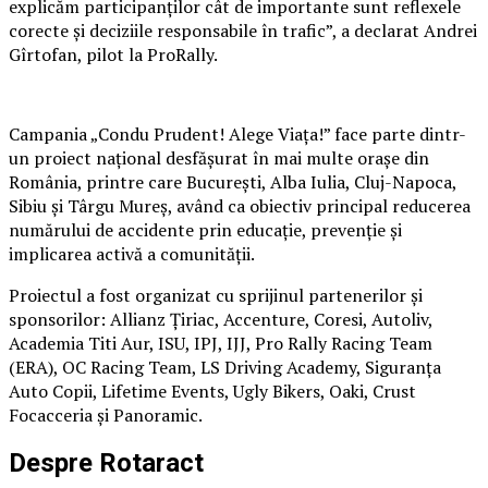
explicăm participanților cât de importante sunt reflexele
corecte și deciziile responsabile în trafic”, a declarat Andrei
Gîrtofan, pilot la ProRally.
Campania „Condu Prudent! Alege Viața!” face parte dintr-
un proiect național desfășurat în mai multe orașe din
România, printre care București, Alba Iulia, Cluj-Napoca,
Sibiu și Târgu Mureș, având ca obiectiv principal reducerea
numărului de accidente prin educație, prevenție și
implicarea activă a comunității.
Proiectul a fost organizat cu sprijinul partenerilor și
sponsorilor: Allianz Țiriac, Accenture, Coresi, Autoliv,
Academia Titi Aur, ISU, IPJ, IJJ, Pro Rally Racing Team
(ERA), OC Racing Team, LS Driving Academy, Siguranța
Auto Copii, Lifetime Events, Ugly Bikers, Oaki, Crust
Focacceria și Panoramic.
Despre Rotaract