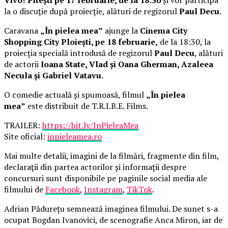
la o discuție după proiecție, alături de regizorul
Paul Decu.
Caravana
„În pielea mea”
ajunge la
Cinema City
Shopping City Ploiești, pe 18 februarie,
de la 18:30, la
proiecția specială introdusă de regizorul
Paul Decu
, alături
de actorii
Ioana State, Vlad și Oana Gherman, Azaleea
Necula și Gabriel Vatavu.
O comedie actuală și spumoasă, filmul
„În pielea
mea”
este distribuit de T.R.I.B.E. Films.
TRAILER:
https://bit.ly/InPieleaMea
Site oficial:
inpieleamea.ro
Mai multe detalii, imagini de la filmări, fragmente din film,
declarații din partea actorilor și informații despre
concursuri sunt disponibile pe paginile social media ale
filmului de
Facebook
,
Instagram
,
TikTok
.
Adrian Pădurețu semnează imaginea filmului. De sunet s-a
ocupat Bogdan Ivanovici, de scenografie Anca Miron, iar de