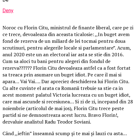
Deny
Noroc cu Florin Citu, ministrul de finante liberal, care pe zi
ce trece, devoaleaza din aceasta ticalosie: ,,In buget avem
fond de rezerva de un miliard de lei tocmai pentru doua
scrutinuri, pentru alegerile locale si parlamentare”. Acum,
anul 2020 este un an electoral iar asta se stie din 2016.
Cum sa aloci tu bani pentru alegeri din fondul de
rezerva?????? Florin Citu devoaleaza astfel ca a fost fortat
sa treaca prin asumare un buget idiot. Pe care il mai si
apara… Vai Vai…. Dar apreciez deschiderea lui Florin Citu.
Cu alte cuvinte el arata ca Romanii trebuie sa stie ca in
acest moment palatul Victoria lucreaza cu un buget idiot,
care mai ascunde si recesiunea… Si zi de zi, incepand din 28
noiembrie (articolul de mai jos), Florin Citu trece peste
partid si ne demnostreaza acest lucru. Bravo Florin!,
dezvaluie analistul Radu Teodor Soviani.
Când ,,ieftin” înseamnă scump și te mai și lauzi cu asta…