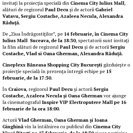
invitați la proiecția specială din
Cinema City Iulius Mall
,
alături de regizorul
Paul Decu
și de actorii
Gabriel
Vatavu, Sergiu Costache, Azaleea Necula, Alexandra
Răduță.
De „Ziua Îndrăgostiților”, pe
14 februarie, în Cinema City
Iulius Mall Suceava, de la 18:30
, spectatorii sunt invitați
la film alături de regizorul
Paul Decu
și de actorii
Sergiu
Costache, Vlad si Oana Gherman, Alexandra Răduță.
Cineplexx Băneasa Shopping City București
găzduiește o
proiecție specială în prezența întregii echipe pe
15
februarie, de la 17:30.
În
Craiova
, regizorul
Paul Decu
și actorii
Sergiu
Costache, Azaleea Necula și Oana Gherman
vor ajunge
la cinematograful
Inspire VIP Electroputere Mall pe 16
februarie de la ora 18:00
.
Actorii
Vlad Gherman, Oana Gherman și Ioana
Ginghină
vin la întâlnirea cu publicul din
Cinema City
Vivo! Pitești pe 17 februarie, de la 18:30
și vor participa