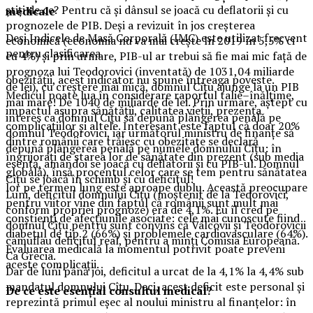
știți de ce? Pentru că și dânsul se joacă cu deflatorii și cu
medicale
prognozele de PIB. Deși a revizuit în jos creșterea
Deși Indicele de Masă Corporală (IMC) este utilizat frecvent
economică (economia nu va mai crește în 2019 în 5,5% ci
pentru clasificarea
cu 4%) și prin urmare, PIB-ul ar trebui să fie mai mic față de
prognoza lui Teodorovici (inventată) de 1031,04 miliarde
obezității, acest indicator nu spune întreaga poveste.
de lei), cu creștere mai mică, domnul Cîțu ajunge la un PIB
Medicul poate lua în considerare raportul talie–înălțime,
mai mare! De 1040 de miliarde de lei. Prin urmare, aștept cu
impactul asupra sănătății, calitatea vieții, prezența
interes ca domnul Cîțu să depună plângerea penală pe
complicațiilor și altele. Interesant este faptul că doar 20%
domnul Teodorovici, iar următorul ministru de finanțe să
dintre românii care trăiesc cu obezitate se declară
depună plângerea penală pe numele domnului Cîțu: în
îngrijorați de starea lor de sănătate din prezent (sub media
esență, amândoi se joacă cu deflatorii și cu PIB-ul. Domnul
globală), însă procentul celor care se tem pentru sănătatea
Cîțu se joacă în schimb și cu deficitul!
lor pe termen lung este aproape dublu. Această preocupare
Luni, deficitul domnului Cîțu (moștenit de la Tedorovici,
pentru viitor vine din faptul că românii sunt mult mai
conform propriei prognoze) era de 4,1%. Eu îl cred pe
conștienți de afecțiunile asociate: cele mai cunoscute fiind
domnul Cîțu pentru sunt convins că Vâlcovii și Teodorovicii
diabetul de tip 2 (66%) și problemele cardiovasculare (64%).
camuflau deficitul real, pentru a minți Comisia Europeană.
Evaluarea medicală la momentul potrivit poate preveni
Ca Grecia.
aceste complicații.
Dar de luni până joi, deficitul a urcat de la 4,1% la 4,4% sub
mandatul domnului Cîțu. Deci, acest deficit este personal și
De ce este esențial consultul medical?
reprezintă primul eșec al noului ministru al finanțelor: în