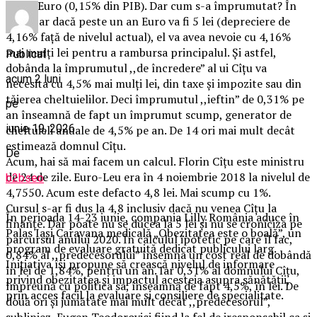
an, în Euro (0,15% din PIB). Dar cum s-a împrumutat? În
Euro. Iar dacă peste un an Euro va fi 5 lei (depreciere de
4,16% față de nivelul actual), el va avea nevoie cu 4,16%
mai mulți lei pentru a rambursa principalul. Și astfel,
Publicat
dobânda la împrumutul ,,de încredere” al ui Cîțu va
acum 2 luni
necesita cu 4,5% mai mulți lei, din taxe și impozite sau din
tăierea cheltuielilor. Deci împrumutul ,,ieftin” de 0,31% pe
pe
an înseamnă de fapt un împrumut scump, generator de
iunie 19, 2026
cheltuieli anuale de 4,5% pe an. De 14 ori mai mult decât
estimează domnul Cîțu.
De
Acum, hai să mai facem un calcul. Florin Cîțu este ministru
de 24 de zile. Euro-Leu era în 4 noiembrie 2018 la nivelul de
b2bseo
4,7550. Acum este defacto 4,8 lei. Mai scump cu 1%.
Cursul s-ar fi dus la 4,8 inclusiv dacă nu venea Cîțu la
În perioada 14-23 iunie, compania Lilly România aduce în
finanțe. Dar poate nu se ducea la 5 lei și nu se croniciza pe
Palas Iași Caravana medicală „Obezitatea este o boală”, un
parcursul anului 2020. În calculul ipotetic pe care îl fac,
program de evaluare gratuită dedicat publicului larg.
0,84% al ,,predecesorului” însemna un cost real de dobândă
Inițiativa își propune să crească nivelul de informare
în lei de 1,84%, pentru un an. Iar 0,31% al domnului Cîțu,
privind obezitatea și impactul acesteia asupra sănătății,
împreună cu politica sa, înseamnă de fapt 4,5%, în lei. De
prin acces facil la evaluare și consiliere de specialitate.
două ori și jumătate mai mult decât ,,predecesorul”,
subliniez, Eugen Teodorovici fiind la fel de iresponsabil ca și