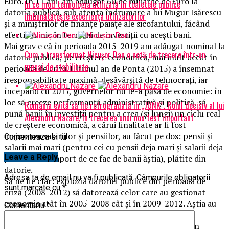
Euro. În 11 ani, am adăugat 60 de miliarde de Euro la
În ce mod tehnologia utilizată în toaletele publice
datoria publică, sub atenta îndrumare a lui Mugur Isărescu
îmbunătățește experiența utilizatorilor
și a miniștrilor de finanțe paiațe ale sicofantului, făcând
efectiv nimic în termeni de investiții cu acești bani.
Mai grav e că în perioada 2015-2019 am adăugat nominal la
Cum a transformat Nicușor Dan o notă de trecere într-un
datoria publică, pe creștere economică, mai mult decât în
mesaj de stabilitate
perioada de criză. Ultimul an de Ponta (2015) a însemnat
iresponsabilitate maximă, desăvârșită de tehnocrați, iar
începând cu 2017, guvernelor nu le-a păsa de economie: în
loc să creeze performanță administrativă și politică, să
România evită să fie retrogradată în „JUNK”. Rolul decisiv al lui
pună banii în investiții pentru a crea (și lungi) un ciclu real
Alexandru Nazare, în trecerea unui nou test important
de creștere economică, a cărui finalitate ar fi fost
majorarea salariilor și pensiilor, au făcut pe dos: pensii și
Comenteaza si tu
salarii mai mari (pentru cei cu pensii deja mari și salarii deja
Leave a Reply
prea mari în raport de ce fac de banii ăștia), plătite din
datorie.
Adresa ta de email nu va fi publicată.
Câmpurile obligatorii
Să ne fie clar: explozia datoriei publice din perioada de
sunt marcate cu
*
criză (2008-2012) să datorează celor care au gestionat
economia atât în 2005-2008 cât și în 2009-2012. Aștia au
Comentariu
*
fost de la PNL și PD.
Majorarea datoriei publice post-criză se datorează în