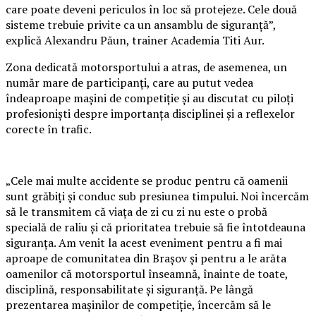
care poate deveni periculos în loc să protejeze. Cele două
sisteme trebuie privite ca un ansamblu de siguranță”,
explică Alexandru Păun, trainer Academia Titi Aur.
Zona dedicată motorsportului a atras, de asemenea, un
număr mare de participanți, care au putut vedea
îndeaproape mașini de competiție și au discutat cu piloți
profesioniști despre importanța disciplinei și a reflexelor
corecte în trafic.
„Cele mai multe accidente se produc pentru că oamenii
sunt grăbiți și conduc sub presiunea timpului. Noi încercăm
să le transmitem că viața de zi cu zi nu este o probă
specială de raliu și că prioritatea trebuie să fie întotdeauna
siguranța. Am venit la acest eveniment pentru a fi mai
aproape de comunitatea din Brașov și pentru a le arăta
oamenilor că motorsportul înseamnă, înainte de toate,
disciplină, responsabilitate și siguranță. Pe lângă
prezentarea mașinilor de competiție, încercăm să le