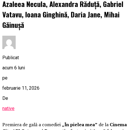
Azaleea Necula, Alexandra Răduță, Gabriel
Vatavu, Ioana Ginghină, Daria Jane, Mihai
Găinușă
Publicat
acum 6 luni
pe
februarie 11, 2026
De
native
Premiera de gală a comediei
„În pielea mea”
de la
Cinema