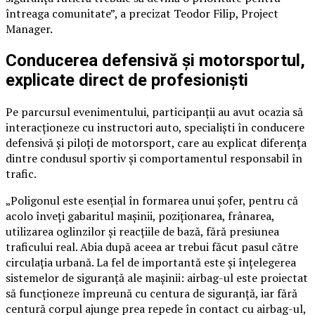
întreaga comunitate”, a precizat Teodor Filip, Project
Manager.
Conducerea defensivă și motorsportul,
explicate direct de profesioniști
Pe parcursul evenimentului, participanții au avut ocazia să
interacționeze cu instructori auto, specialiști în conducere
defensivă și piloți de motorsport, care au explicat diferența
dintre condusul sportiv și comportamentul responsabil în
trafic.
„Poligonul este esențial în formarea unui șofer, pentru că
acolo înveți gabaritul mașinii, poziționarea, frânarea,
utilizarea oglinzilor și reacțiile de bază, fără presiunea
traficului real. Abia după aceea ar trebui făcut pasul către
circulația urbană. La fel de importantă este și înțelegerea
sistemelor de siguranță ale mașinii: airbag-ul este proiectat
să funcționeze împreună cu centura de siguranță, iar fără
centură corpul ajunge prea repede în contact cu airbag-ul,