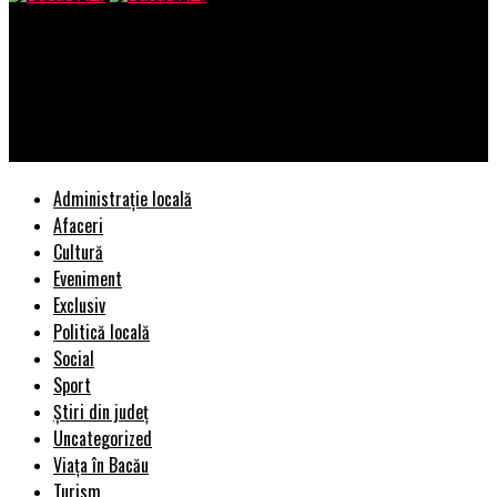
Bacau AZI
Seful Politiei Locale Ploiesti – prietenul procurorului
Negulescu Mircea – sfidează legea, bunul simţ si inteligența
functionarilor publici din subordine
Administrație locală
Afaceri
Cultură
Eveniment
Exclusiv
Politică locală
Social
Sport
Știri din județ
Uncategorized
Viața în Bacău
Turism