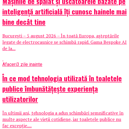
Mașinile de spălat și uscătoarele bazate pe
inteligență artificială îți cunosc hainele mai
bine decât tine
București – 5 august 2026 – În toată Europa, așteptările
legate de electrocasnice se schimbă rapid. Gama Bespoke AI
de la...
Afaceri
3 zile inainte
În ce mod tehnologia utilizată în toaletele
publice îmbunătățește experiența
utilizatorilor
În ultimii ani, tehnologia a adus schimbări semnificative în
multe aspecte ale vieții cotidiene, iar toaletele publice nu
fac excepție....