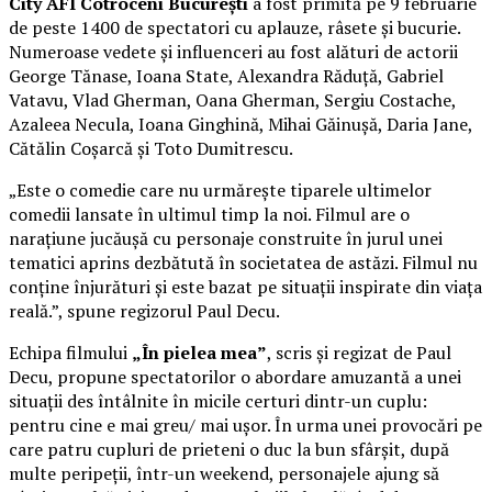
City AFI Cotroceni București
a fost primită pe 9 februarie
de peste 1400 de spectatori cu aplauze, râsete și bucurie.
Numeroase vedete și influenceri au fost alături de actorii
George Tănase, Ioana State, Alexandra Răduță, Gabriel
Vatavu, Vlad Gherman, Oana Gherman, Sergiu Costache,
Azaleea Necula, Ioana Ginghină, Mihai Găinușă, Daria Jane,
Cătălin Coșarcă și Toto Dumitrescu.
„Este o comedie care nu urmărește tiparele ultimelor
comedii lansate în ultimul timp la noi. Filmul are o
narațiune jucăușă cu personaje construite în jurul unei
tematici aprins dezbătută în societatea de astăzi. Filmul nu
conține înjurături și este bazat pe situații inspirate din viața
reală.”, spune regizorul Paul Decu.
Echipa filmului
„În pielea mea”
, scris și regizat de Paul
Decu, propune spectatorilor o abordare amuzantă a unei
situații des întâlnite în micile certuri dintr-un cuplu:
pentru cine e mai greu/ mai ușor. În urma unei provocări pe
care patru cupluri de prieteni o duc la bun sfârșit, după
multe peripeții, într-un weekend, personajele ajung să