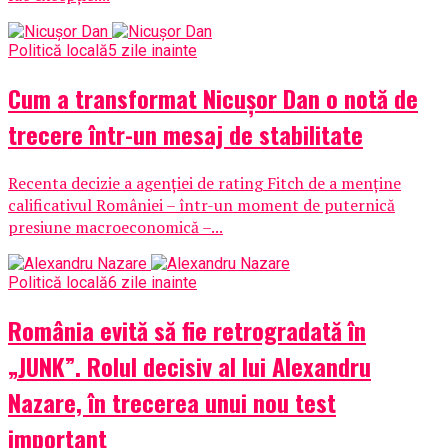
Politică locală
5 zile inainte
Cum a transformat Nicușor Dan o notă de
trecere într-un mesaj de stabilitate
Recenta decizie a agenției de rating Fitch de a menține
calificativul României – într-un moment de puternică
presiune macroeconomică –...
Politică locală
6 zile inainte
România evită să fie retrogradată în
„JUNK”. Rolul decisiv al lui Alexandru
Nazare, în trecerea unui nou test
important