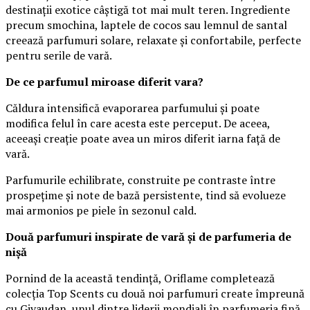
destinații exotice câștigă tot mai mult teren. Ingrediente
precum smochina, laptele de cocos sau lemnul de santal
creează parfumuri solare, relaxate și confortabile, perfecte
pentru serile de vară.
De ce parfumul miroase diferit vara?
Căldura intensifică evaporarea parfumului și poate
modifica felul în care acesta este perceput. De aceea,
aceeași creație poate avea un miros diferit iarna față de
vară.
Parfumurile echilibrate, construite pe contraste între
prospețime și note de bază persistente, tind să evolueze
mai armonios pe piele în sezonul cald.
Două parfumuri inspirate de vară și de parfumeria de
nișă
Pornind de la această tendință, Oriflame completează
colecția Top Scents cu două noi parfumuri create împreună
cu Givaudan, unul dintre liderii mondiali în parfumeria fină.