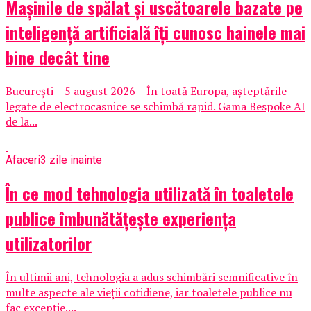
Mașinile de spălat și uscătoarele bazate pe
inteligență artificială îți cunosc hainele mai
bine decât tine
București – 5 august 2026 – În toată Europa, așteptările
legate de electrocasnice se schimbă rapid. Gama Bespoke AI
de la...
Afaceri
3 zile inainte
În ce mod tehnologia utilizată în toaletele
publice îmbunătățește experiența
utilizatorilor
În ultimii ani, tehnologia a adus schimbări semnificative în
multe aspecte ale vieții cotidiene, iar toaletele publice nu
fac excepție....