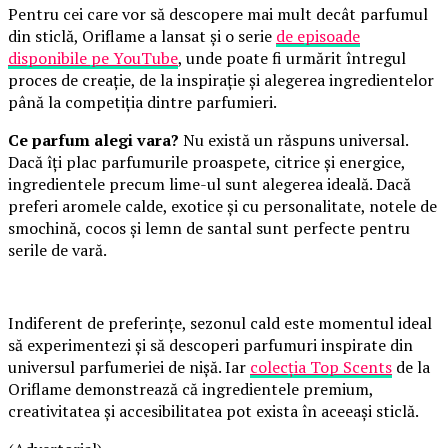
Pentru cei care vor să descopere mai mult decât parfumul
din sticlă, Oriflame a lansat și o serie
de episoade
disponibile pe YouTube
, unde poate fi urmărit întregul
proces de creație, de la inspirație și alegerea ingredientelor
până la competiția dintre parfumieri.
Ce parfum alegi vara?
Nu există un răspuns universal.
Dacă îți plac parfumurile proaspete, citrice și energice,
ingredientele precum lime-ul sunt alegerea ideală. Dacă
preferi aromele calde, exotice și cu personalitate, notele de
smochină, cocos și lemn de santal sunt perfecte pentru
serile de vară.
Indiferent de preferințe, sezonul cald este momentul ideal
să experimentezi și să descoperi parfumuri inspirate din
universul parfumeriei de nișă. Iar
colecția Top Scents
de la
Oriflame demonstrează că ingredientele premium,
creativitatea și accesibilitatea pot exista în aceeași sticlă.