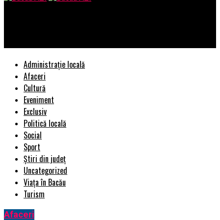
Bacau AZI
Cum alegem conveiorul ideal pentru afacerea noastra
Administrație locală
Afaceri
Cultură
Eveniment
Exclusiv
Politică locală
Social
Sport
Știri din județ
Uncategorized
Viața în Bacău
Turism
Afaceri