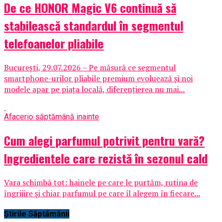
De ce HONOR Magic V6 continuă să
stabilească standardul în segmentul
telefoanelor pliabile
București, 29.07.2026 – Pe măsură ce segmentul
smartphone-urilor pliabile premium evoluează și noi
modele apar pe piața locală, diferențierea nu mai...
Afaceri
o săptămână inainte
Cum alegi parfumul potrivit pentru vară?
Ingredientele care rezistă în sezonul cald
Vara schimbă tot: hainele pe care le purtăm, rutina de
îngrijire și chiar parfumul pe care îl alegem în fiecare...
Știrile Săptămânii