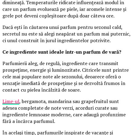
dimineață. Temperaturile ridicate influențează modul în
care un parfum evoluează pe piele, iar aromele intense și
grele pot deveni copleșitoare după doar câteva ore.
Dacă ești în căutarea unui parfum pentru sezonul cald,
secretul nu este să alegi neapărat un parfum mai puternic,
ci unul construit în jurul ingredientelor potrivite.
Ce ingrediente sunt ideale într-un parfum de vară?
Parfumierii aleg, de regulă, ingrediente care transmit
prospețime, energie și luminozitate. Citricele sunt printre
cele mai populare note ale sezonului, deoarece oferă o
senzație imediată de prospețime și se dezvoltă frumos în
contact cu pielea încălzită de soare.
Lime-ul
, bergamota, mandarina sau grapefruitul sunt
adesea completate de note verzi, acorduri curate sau
ingrediente lemnoase moderne, care adaugă profunzime
fără a încărca parfumul.
În același timp, parfumurile inspirate de vacanțe și