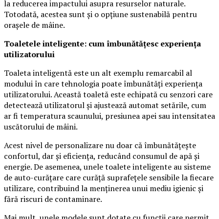
la reducerea impactului asupra resurselor naturale.
Totodată, acestea sunt și o opțiune sustenabilă pentru
orașele de mâine.
Toaletele inteligente: cum îmbunătățesc experiența
utilizatorului
Toaleta inteligentă este un alt exemplu remarcabil al
modului în care tehnologia poate îmbunătăți experiența
utilizatorului. Această toaletă este echipată cu senzori care
detectează utilizatorul și ajustează automat setările, cum
ar fi temperatura scaunului, presiunea apei sau intensitatea
uscătorului de mâini.
Acest nivel de personalizare nu doar că îmbunătățește
confortul, dar și eficiența, reducând consumul de apă și
energie. De asemenea, unele toalete inteligente au sisteme
de auto-curățare care curăță suprafețele sensibile la fiecare
utilizare, contribuind la menținerea unui mediu igienic și
fără riscuri de contaminare.
Mai mult, unele modele sunt dotate cu funcții care permit