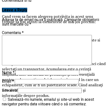
Comenteaza si tu
Leave a Reply
Cand vrem sa facem alegerea potriivita in acest sens
Adresa ta de email nu va fi publicată.
Câmpurile obligatorii
trebuie sa fim atenti la elementele de mai jos precum:
sunt marcate cu
*
Comentariu
*
Dimensiunile produselor care urmeaza a fi manipulate si
transportate pe banda.
Cerințele de acumulare sunt foarte importante atunci când
selectați un transportor. Acumularea este o cerință
Nume
*
obișnuită într-un mediu de producție și este esențială
pentru reducerea timpului de oprire în cazul în care un
Email
*
echipament, cum ar fi un paletizator scade. Când analizați
nevoile dvs. de acumulare, luați în considerare și
Site web
informațiile despre produs.
Salvează-mi numele, emailul și site-ul web în acest
navigator pentru data viitoare când o să comentez.