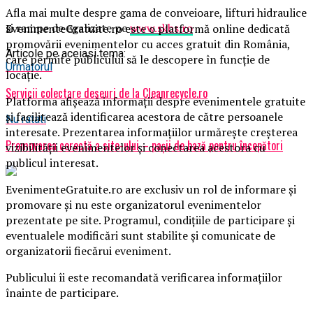
Afla mai multe despre gama de conveioare, lifturi hidraulice
si rampe de egalizate pe
www.skbs.ro
EvenimenteGratuite.ro este o platformă online dedicată
promovării evenimentelor cu acces gratuit din România,
Articole pe aceiasi tema:
care permite publicului să le descopere în funcție de
Urmatorul
locație.
Servicii colectare deseuri de la Cleanrecycle.ro
Platforma afișează informații despre evenimentele gratuite
și facilitează identificarea acestora de către persoanele
Nu ratati
interesate. Prezentarea informațiilor urmărește creșterea
Promovarea corectă a site-ului – pașii de bază pentru începători
vizibilității evenimentelor și conectarea acestora cu
publicul interesat.
EvenimenteGratuite.ro are exclusiv un rol de informare și
promovare și nu este organizatorul evenimentelor
prezentate pe site. Programul, condițiile de participare și
eventualele modificări sunt stabilite și comunicate de
organizatorii fiecărui eveniment.
Publicului îi este recomandată verificarea informațiilor
înainte de participare.