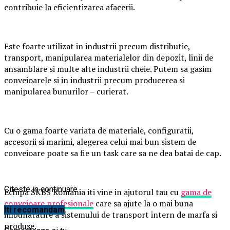
contribuie la eficientizarea afacerii.
Este foarte utilizat in industrii precum distributie,
transport, manipularea materialelor din depozit, linii de
ansamblare si multe alte industrii cheie. Putem sa gasim
conveioarele si in industrii precum producerea si
manipularea bunurilor – curierat.
Cu o gama foarte variata de materiale, configuratii,
accesorii si marimi, alegerea celui mai bun sistem de
conveioare poate sa fie un task care sa ne dea batai de cap.
Citeste in continuare
Echipa SKBS Romania iti vine in ajutorul tau cu
gama de
conveioare profesionale
care sa ajute la o mai buna
Iti recomandam
imbunatatire a sistemului de transport intern de marfa si
produse.