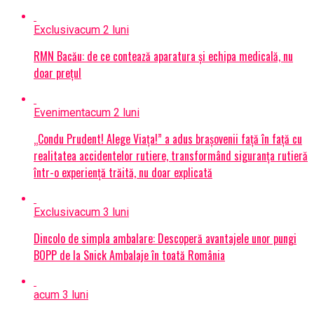
Exclusiv
acum 2 luni
RMN Bacău: de ce contează aparatura și echipa medicală, nu
doar prețul
Eveniment
acum 2 luni
„Condu Prudent! Alege Viața!” a adus brașovenii față în față cu
realitatea accidentelor rutiere, transformând siguranța rutieră
într-o experiență trăită, nu doar explicată
Exclusiv
acum 3 luni
Dincolo de simpla ambalare: Descoperă avantajele unor pungi
BOPP de la Snick Ambalaje în toată România
acum 3 luni