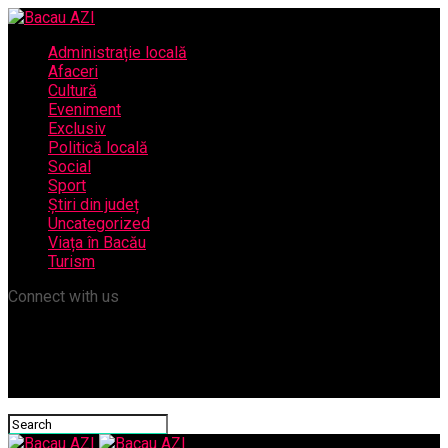
Administrație locală
Afaceri
Cultură
Eveniment
Exclusiv
Politică locală
Social
Sport
Știri din județ
Uncategorized
Viața în Bacău
Turism
Connect with us