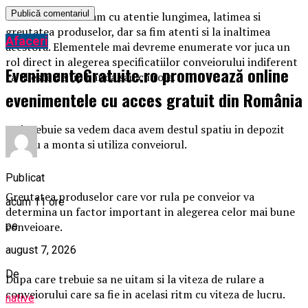
Trebuie sa masuram cu atentie lungimea, latimea si
greutatea produselor, dar sa fim atenti si la inaltimea
Afaceri
acestora. Elementele mai devreme enumerate vor juca un
rol direct in alegerea specificatiilor conveiorului indiferent
EvenimenteGratuite.ro promovează online
ca el este de tip banda sau cu role.
evenimentele cu acces gratuit din România
Mai trebuie sa vedem daca avem destul spatiu in depozit
pentru a monta si utiliza conveiorul.
Publicat
Greutatea produselor care vor rula pe conveior va
acum 11 ore
determina un factor important in alegerea celor mai bune
pe
conveioare.
august 7, 2026
De
Dupa care trebuie sa ne uitam si la viteza de rulare a
conveiorului care sa fie in acelasi ritm cu viteza de lucru.
native