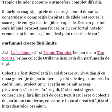
Tropic Thunder propune o atmosferă complet diferită.
Smochina coaptă, laptele de cocos și lemnul de santal
construiesc o compoziție inspirată de zilele petrecute la
soare și de energia destinațiilor tropicale. Este un parfum
care îmbină prospețimea fructelor cu confortul notelor
cremoase și lemnoase, fiind ideal pentru serile de vară.
Parfumuri create fără limite
Atât
La La Lime
, cât și
Tropic Thunder
fac parte din
Top
Scents
, prima colecție Oriflame inspirată din parfumeria de
nișă.
Colecția a fost dezvoltată în colaborare cu Givaudan și cu
noua generație de parfumieri ai școlii sale de parfumerie. În
cadrul unui proiect unic, aceștia au primit aceeași
provocare: să creeze fără reguli, fără constrângeri
comerciale și fără limitări de cost. Rezultatul este o colecție
de parfumuri moderne, construite în jurul creativității și al
ingredientelor premium.