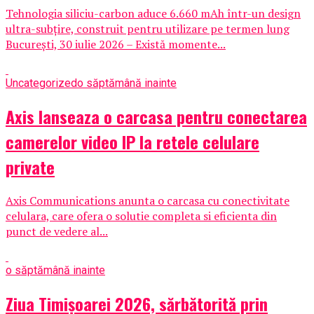
Tehnologia siliciu-carbon aduce 6.660 mAh într-un design
ultra-subțire, construit pentru utilizare pe termen lung
București, 30 iulie 2026 – Există momente...
Uncategorized
o săptămână inainte
Axis lanseaza o carcasa pentru conectarea
camerelor video IP la retele celulare
private
Axis Communications anunta o carcasa cu conectivitate
celulara, care ofera o solutie completa si eficienta din
punct de vedere al...
o săptămână inainte
Ziua Timișoarei 2026, sărbătorită prin