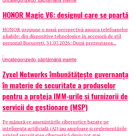
Uncategorized
o săptămână inainte
HONOR Magic V6: designul care se poartă
HONOR propune o nouă perspectivă asupra telefoanelor
pliabile: din dispozitive tehnologice în accesorii de stil
personal București, 31.07.2026: După prezentarea...
Uncategorized
o săptămână inainte
Zyxel Networks îmbunătățește guvernanța
în materie de securitate a produselor
pentru a proteja IMM-urile și furnizorii de
servicii de gestionare (MSP)
Pe măsură ce amenințările cibernetice bazate pe
inteligența artificială (AI) iau amploare și reglementările
privind securitatea cibernetică devin tot mai...