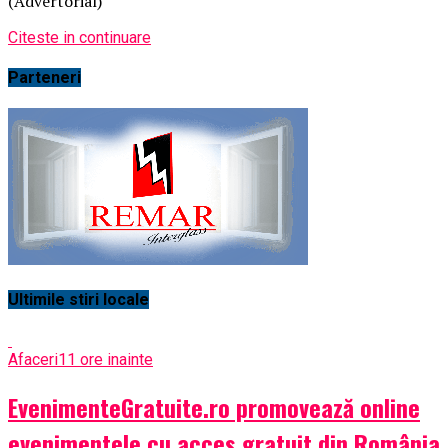
(Advertorial)
Citeste in continuare
Parteneri
Ultimile stiri locale
Afaceri
11 ore inainte
EvenimenteGratuite.ro promovează online
evenimentele cu acces gratuit din România