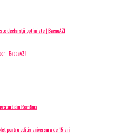
este declarații optimiste | BacauAZI
bor | BacauAZI
 gratuit din România
et pentru editia aniversara de 15 ani