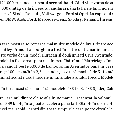
121.000 erau noi, iar restul second-hand. Când vine vorba de 
00 unități de la începutul anului și până la finele lunii noiem
urmează Skoda, Renault, Volkswagen, Ford și Opel. La capitolul
el, BMW, Audi, Ford, Mercedes-Benz, Skoda și Renault. Înregi
în țara noastră se remarcă mai multe modele de lux. Printre a
Bentley. Primul Lamborghini a fost înmatriculat chiar în luna i
Este vorba de un model Huracan și două unități Urus. Aventador
odelul a fost creat pentru a înlocui ”bătrânul” Murcielago. I
nă a vândut peste 5.000 de Lamborghini Aventador până în pre
inge 100 de km/h în 2,5 secunde și o viteză maximă de 341 km/h.
 înmatriculate două modele în luna iulie a anului trecut. Modelu
 în țara noastră se numără modelele 488 GTB, 488 Spider, Calif
 iar unul dintre ele se află în România. Prezentat la Salonul 
ză de 349 km/h, însă poate accelera până la 100km/h în doar 2,4
e cel mai rapid Ferrari din toate timpurile care poate circula l