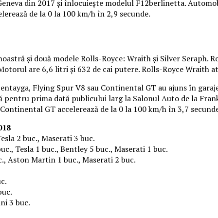
 Geneva din 2017 și înlocuiește modelul F12berlinetta. Automo
elerează de la 0 la 100 km/h în 2,9 secunde.
 noastră și două modele Rolls-Royce: Wraith și Silver Seraph. 
otorul are 6,6 litri și 632 de cai putere. Rolls-Royce Wraith 
Bentayga, Flying Spur V8 sau Continental GT au ajuns în garaj
tă pentru prima dată publicului larg la Salonul Auto de la Fran
Continental GT accelerează de la 0 la 100 km/h în 3,7 secunde
018
esla 2 buc., Maserati 3 buc.
uc., Tesla 1 buc., Bentley 5 buc., Maserati 1 buc.
., Aston Martin 1 buc., Maserati 2 buc.
uc.
buc.
ni 3 buc.