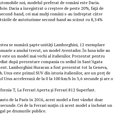
automobile noi, modelul preferat de români este Dacia.
brie. Dacia a înregistrat o creștere de peste 20%, față de
 second-hand, cei mai mulți români s-au îndreptat către
strările de autoturisme second-hand au scăzut cu 8,34%
cestea se numără șapte unități Lamborghini, 12 exemplare
anuarie a anului trecut, un model Aventador. În luna iulie au
 este un model mai vechi al italienilor. Prezentat pentru
mediat după prezentare compania cu sediul în Sant’Agata
zent. Lamborghini Huracan a fost prezentat tot la Geneva,
 Urus este primul SUV din istoria italienilor, are un preț de
l Urus accelerează de la 0 la 100 km/h în 3,6 secunde și are o
ornia T, La Ferrari Aperta și Ferrari 812 Superfast.
auto de la Paris în 2016, acest model a fost vândut doar
 secunde. Cei de la Ferrari susțin că acest model a încheiat un
egal pe drumurile publice.