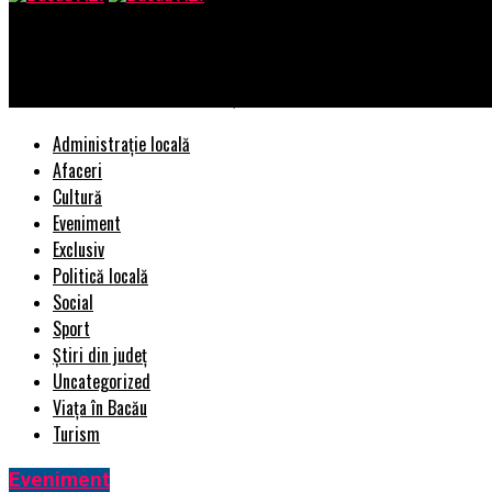
Bacau AZI
Ce automobile de lux au achiziționat românii anul trecut | Bacau
Administrație locală
Afaceri
Cultură
Eveniment
Exclusiv
Politică locală
Social
Sport
Știri din județ
Uncategorized
Viața în Bacău
Turism
Eveniment