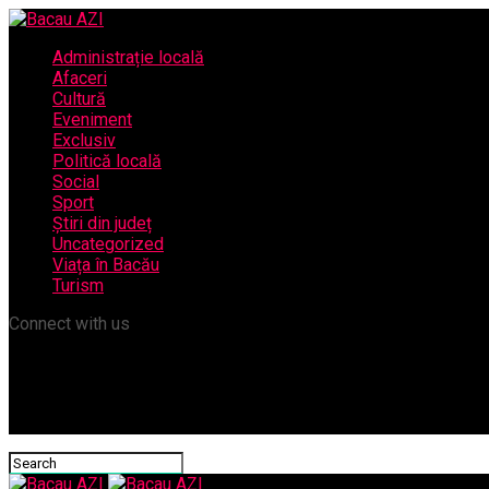
Administrație locală
Afaceri
Cultură
Eveniment
Exclusiv
Politică locală
Social
Sport
Știri din județ
Uncategorized
Viața în Bacău
Turism
Connect with us