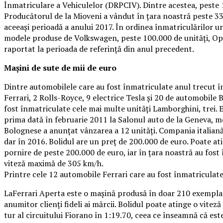
Înmatriculare a Vehiculelor (DRPCIV). Dintre acestea, peste 
Producătorul de la Mioveni a vândut în țara noastră peste 33.0
aceeași perioadă a anului 2017. În ordinea înmatriculărilor 
modele produse de Volkswagen, peste 100.000 de unități, Op
raportat la perioada de referinţă din anul precedent.
Mașini de sute de mii de euro
Dintre automobilele care au fost înmatriculate anul trecut 
Ferrari, 2 Rolls-Royce, 9 electrice Tesla și 20 de automobile 
fost înmatriculate cele mai multe unități Lamborghini, trei. 
prima dată în februarie 2011 la Salonul auto de la Geneva, m
Bolognese a anunțat vânzarea a 12 unități. Compania italia
dar în 2016. Bolidul are un preț de 200.000 de euro. Poate at
pornire de peste 200.000 de euro, iar în țara noastră au fost
viteză maximă de 305 km/h.
Printre cele 12 automobile Ferrari care au fost înmatriculate
LaFerrari Aperta este o mașină produsă în doar 210 exemplare,
anumitor clienți fideli ai mărcii. Bolidul poate atinge o vite
tur al circuitului Fiorano în 1:19.70, ceea ce înseamnă că est