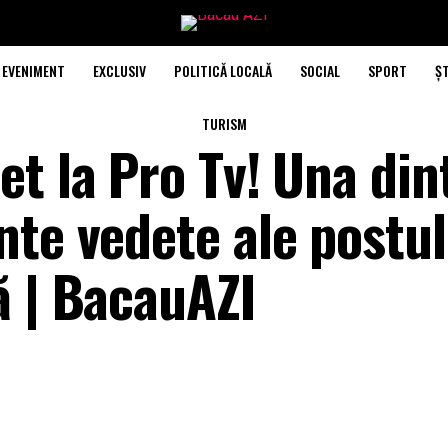
EVENIMENT
EXCLUSIV
POLITICĂ LOCALĂ
SOCIAL
SPORT
ȘT
TURISM
t la Pro Tv! Una din
te vedete ale postul
ă | BacauAZI