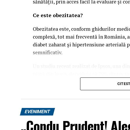
sănătății, prin acces facil la evaluare și co
Ce este obezitatea?
Obezitatea este, conform ghidurilor medica
complexă, tot mai frecventă în România, as
diabet zaharat și hipertensiune arterială 
semnificativ.
Un studiu recent realizat de Ipsos, una di
piață din lume, dezvăluie că 79% dintre ro
afecțiunea lor „se poate preveni prin alege
CITES
studiate și cu mult peste media globală de
că, dincolo de stilul de viață, există o rezi
fără ajutor specializat.
EVENIMENT
„Condu Prudent! Aleg