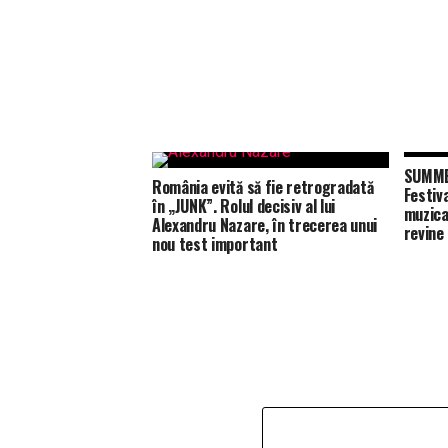
SUMMER
România evită să fie retrogradată
Festiv
în „JUNK”. Rolul decisiv al lui
muzica
Alexandru Nazare, în trecerea unui
revine
nou test important