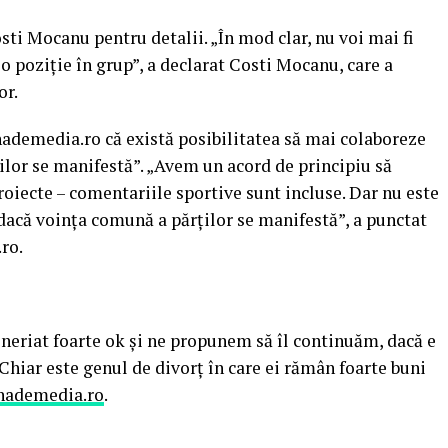
ti Mocanu pentru detalii. „În mod clar, nu voi mai fi
o poziție în grup”, a declarat Costi Mocanu, care a
or.
ademedia.ro că există posibilitatea să mai colaboreze
lor se manifestă”. „Avem un acord de principiu să
oiecte – comentariile sportive sunt incluse. Dar nu este
 dacă voința comună a părților se manifestă”, a punctat
ro.
eneriat foarte ok și ne propunem să îl continuăm, dacă e
 Chiar este genul de divorț în care ei rămân foarte buni
nademedia.ro
.