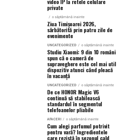
video IP la retele celulare
private
o săptămână inainte
Ziua Timișoarei 2026,
sărbătorită prin patru zile de
evenimente
UNCATEGORIZED
o săptămână inainte
Studiu Xiaomi: 9 din 10 români
spun că o cameră de
supraveghere este cel mai util
dispozitiv atunci când pleacă
în vacanță
UNCATEGORIZED
o săptămână inainte
De ce HONOR Magic V6
continuă să stabilească
standardul în segmentul
telefoanelor pliabile
AFACERI
o săptămână inainte
Cum alegi parfumul potrivit
pentru vară? Ingredientele
care rezistă în sezonul cald