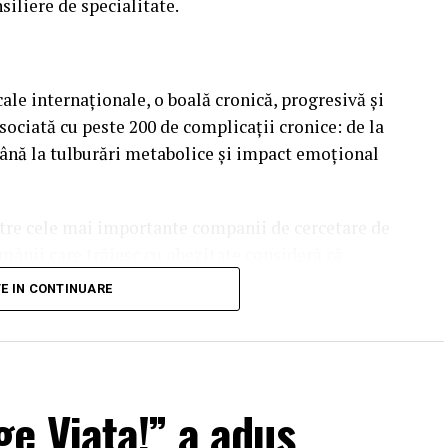
nsiliere de specialitate.
le internaționale, o boală cronică, progresivă și
ociată cu peste 200 de complicații cronice: de la
până la tulburări metabolice și impact emoțional
ntre cele mai importante companii de cercetare de
mânii care trăiesc cu obezitate consideră că
ri personale” – cea mai mare cifră din toate țările
TE IN CONTINUARE
 66%. Această cifră subliniază nevoia de a înțelege
stență biologică ce face procesul de slăbire dificil
e Viața!” a adus