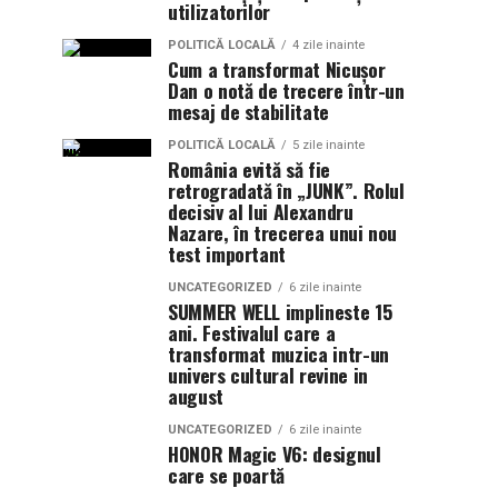
utilizatorilor
POLITICĂ LOCALĂ
4 zile inainte
Cum a transformat Nicușor
Dan o notă de trecere într-un
mesaj de stabilitate
POLITICĂ LOCALĂ
5 zile inainte
România evită să fie
retrogradată în „JUNK”. Rolul
decisiv al lui Alexandru
Nazare, în trecerea unui nou
test important
UNCATEGORIZED
6 zile inainte
SUMMER WELL implineste 15
ani. Festivalul care a
transformat muzica intr-un
univers cultural revine in
august
UNCATEGORIZED
6 zile inainte
HONOR Magic V6: designul
care se poartă