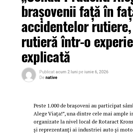
brașovenii față în faț
accidentelor rutiere
rutieră într-o experie
explicată
Publicat
acum 2 luni
pe
iunie 6, 2026
De
native
Peste 1.000 de brașoveni au participat sâ
Alege Viața!”, una dintre cele mai ample in
organizate la nivel local de Rotaract Krons
și reprezentanți ai industriei auto și mot