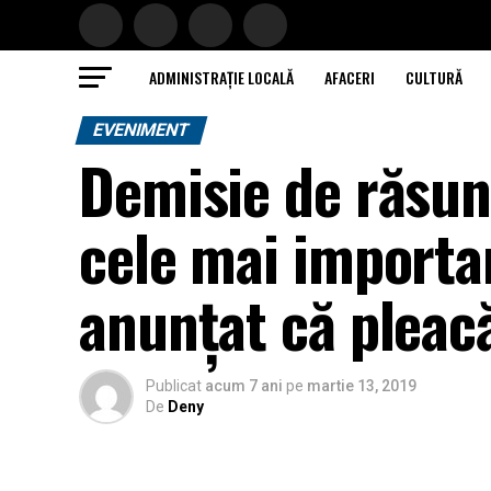
ADMINISTRAȚIE LOCALĂ
AFACERI
CULTURĂ
EVENIMENT
Demisie de răsune
cele mai importan
anunțat că pleac
Publicat
acum 7 ani
pe
martie 13, 2019
De
Deny