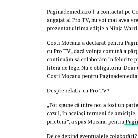
Paginademedia.ro l-a contactat pe Cos
angajat al Pro TV, nu voi mai avea vre
prezentat ultima ediție a Ninja Warri
Costi Mocanu a declarat pentru Pagin
cu Pro TV „dacă voința comună a părți
continuăm să colaborăm în felurite pr
literă de lege. Nu e obligatoriu. Doar
Costi Mocanu pentru Paginademedia.
Despre relația cu Pro TV?
„Pot spune că între noi a fost un part
cazul, în aceiași termeni de amiciție.
prieteni”, a spus Mocanu pentru
Pagi
De ce depind eventualele colaborări?