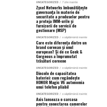
UNCATEGORIZED
7 zile inainte
Zyxel Networks îmbunătățește
guvernanța în materie de
securitate a produselor pentru
a proteja IMM-urile și
furnizorii de servicii de
gestionare (MSP)
UNCATEGORIZED
o săptămână inainte
Care este diferența dintre un
brand coreean și unul
european? Și de ce Geek &
Gorgeous a împrumutat
trăsături coreene
UNCATEGORIZED
o săptămână inainte
Dincolo de capacitatea
bateriei: cum regândește
HONOR Magic V6 autonomia
unui telefon pliabil
UNCATEGORIZED
o săptămână inainte
Axis lanseaza o carcasa
pentru conectarea camerelor