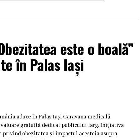
bezitatea este o boală”
te în Palas Iași
omânia aduce în Palas Iași Caravana medicală
aluare gratuită dedicat publicului larg. Inițiativa
e privind obezitatea și impactul acesteia asupra