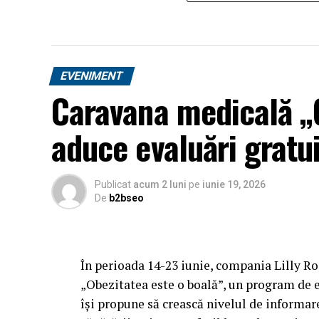
EVENIMENT
Caravana medicală „O
aduce evaluări gratui
Publicat
acum 2 luni
pe
iunie 19, 2026
De
b2bseo
În perioada 14-23 iunie, compania Lilly R
„Obezitatea este o boală”, un program de ev
își propune să crească nivelul de informar