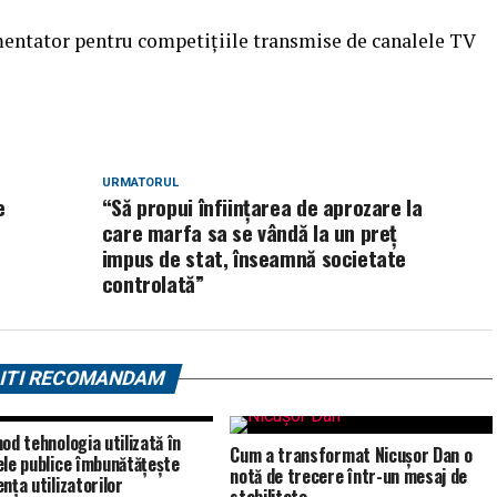
comentator pentru competițiile transmise de canalele TV
URMATORUL
e
“Să propui înființarea de aprozare la
care marfa sa se vândă la un preț
impus de stat, înseamnă societate
controlată”
ITI RECOMANDAM
od tehnologia utilizată în
Cum a transformat Nicușor Dan o
ele publice îmbunătățește
notă de trecere într-un mesaj de
nța utilizatorilor