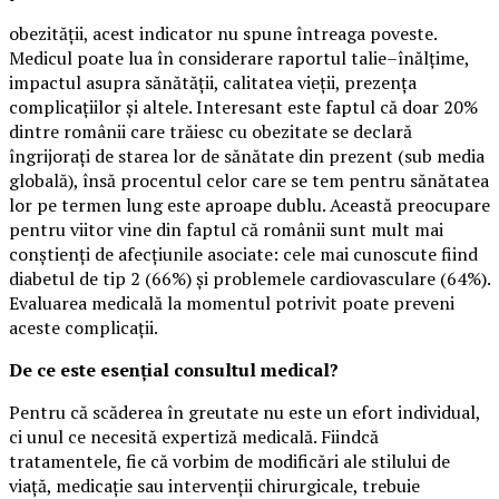
obezității, acest indicator nu spune întreaga poveste.
Medicul poate lua în considerare raportul talie–înălțime,
impactul asupra sănătății, calitatea vieții, prezența
complicațiilor și altele. Interesant este faptul că doar 20%
dintre românii care trăiesc cu obezitate se declară
îngrijorați de starea lor de sănătate din prezent (sub media
globală), însă procentul celor care se tem pentru sănătatea
lor pe termen lung este aproape dublu. Această preocupare
pentru viitor vine din faptul că românii sunt mult mai
conștienți de afecțiunile asociate: cele mai cunoscute fiind
diabetul de tip 2 (66%) și problemele cardiovasculare (64%).
Evaluarea medicală la momentul potrivit poate preveni
aceste complicații.
De ce este esențial consultul medical?
Pentru că scăderea în greutate nu este un efort individual,
ci unul ce necesită expertiză medicală. Fiindcă
tratamentele, fie că vorbim de modificări ale stilului de
viață, medicație sau intervenții chirurgicale, trebuie