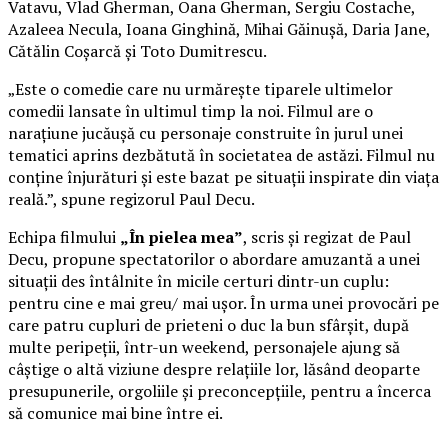
Vatavu, Vlad Gherman, Oana Gherman, Sergiu Costache,
Azaleea Necula, Ioana Ginghină, Mihai Găinușă, Daria Jane,
Cătălin Coșarcă și Toto Dumitrescu.
„Este o comedie care nu urmărește tiparele ultimelor
comedii lansate în ultimul timp la noi. Filmul are o
narațiune jucăușă cu personaje construite în jurul unei
tematici aprins dezbătută în societatea de astăzi. Filmul nu
conține înjurături și este bazat pe situații inspirate din viața
reală.”, spune regizorul Paul Decu.
Echipa filmului
„În pielea mea”
, scris și regizat de Paul
Decu, propune spectatorilor o abordare amuzantă a unei
situații des întâlnite în micile certuri dintr-un cuplu:
pentru cine e mai greu/ mai ușor. În urma unei provocări pe
care patru cupluri de prieteni o duc la bun sfârșit, după
multe peripeții, într-un weekend, personajele ajung să
câștige o altă viziune despre relațiile lor, lăsând deoparte
presupunerile, orgoliile și preconcepțiile, pentru a încerca
să comunice mai bine între ei.