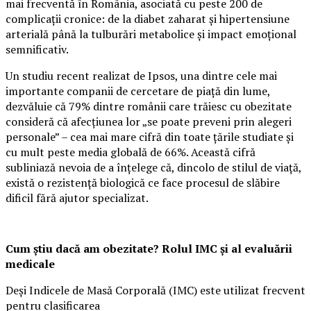
mai frecventă în România, asociată cu peste 200 de
complicații cronice: de la diabet zaharat și hipertensiune
arterială până la tulburări metabolice și impact emoțional
semnificativ.
Un studiu recent realizat de Ipsos, una dintre cele mai
importante companii de cercetare de piață din lume,
dezvăluie că 79% dintre românii care trăiesc cu obezitate
consideră că afecțiunea lor „se poate preveni prin alegeri
personale” – cea mai mare cifră din toate țările studiate și
cu mult peste media globală de 66%. Această cifră
subliniază nevoia de a înțelege că, dincolo de stilul de viață,
există o rezistență biologică ce face procesul de slăbire
dificil fără ajutor specializat.
Cum știu dacă am obezitate? Rolul IMC și al evaluării
medicale
Deși Indicele de Masă Corporală (IMC) este utilizat frecvent
pentru clasificarea