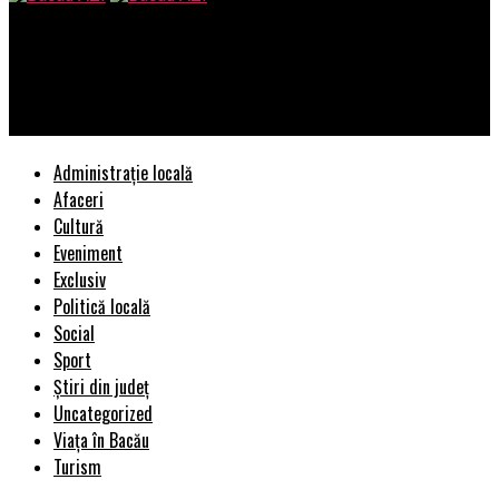
Bacau AZI
Prețuri duble! Un produs de bază în alimentația românilor s-a
scumpit | BacauAZI
Administrație locală
Afaceri
Cultură
Eveniment
Exclusiv
Politică locală
Social
Sport
Știri din județ
Uncategorized
Viața în Bacău
Turism