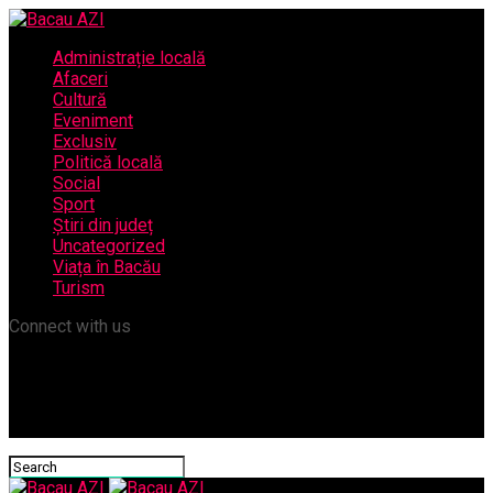
Administrație locală
Afaceri
Cultură
Eveniment
Exclusiv
Politică locală
Social
Sport
Știri din județ
Uncategorized
Viața în Bacău
Turism
Connect with us