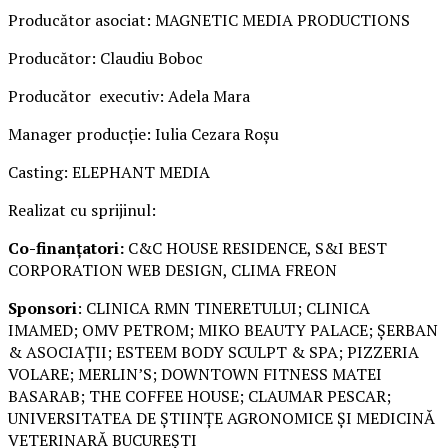
Producător asociat: MAGNETIC MEDIA PRODUCTIONS
Producător: Claudiu Boboc
Producător executiv: Adela Mara
Manager producție: Iulia Cezara Roșu
Casting: ELEPHANT MEDIA
Realizat cu sprijinul:
Co-finanțatori:
C&C HOUSE RESIDENCE, S&I BEST
CORPORATION WEB DESIGN, CLIMA FREON
Sponsori
: CLINICA RMN TINERETULUI; CLINICA
IMAMED; OMV PETROM; MIKO BEAUTY PALACE; ȘERBAN
& ASOCIAȚII; ESTEEM BODY SCULPT & SPA; PIZZERIA
VOLARE; MERLIN’S; DOWNTOWN FITNESS MATEI
BASARAB; THE COFFEE HOUSE; CLAUMAR PESCAR;
UNIVERSITATEA DE ȘTIINȚE AGRONOMICE ȘI MEDICINĂ
VETERINARĂ BUCUREȘTI