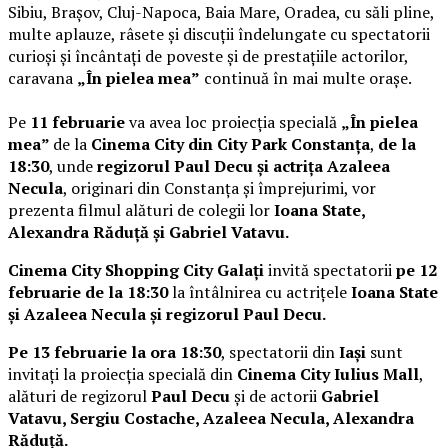
Sibiu, Brașov, Cluj-Napoca, Baia Mare, Oradea, cu săli pline,
multe aplauze, râsete și discuții îndelungate cu spectatorii
curioși și încântați de poveste și de prestațiile actorilor,
caravana
„În pielea mea”
continuă în mai multe orașe.
Pe
11 februarie
va avea loc proiecția specială
„În pielea
mea”
de la
Cinema City din City Park Constanța
,
de la
18:30
, unde
regizorul Paul Decu și actrița Azaleea
Necula
, originari din Constanța și împrejurimi, vor
prezenta filmul alături de colegii lor
Ioana State,
Alexandra Răduță și Gabriel Vatavu.
Cinema City Shopping City Galați
invită spectatorii
pe 12
februarie de la 18:30
la întâlnirea cu actrițele
Ioana State
și Azaleea Necula și regizorul Paul Decu.
Pe 13 februarie la ora 18:30
, spectatorii din
Iași
sunt
invitați la proiecția specială din
Cinema City Iulius Mall
,
alături de regizorul
Paul Decu
și de actorii
Gabriel
Vatavu, Sergiu Costache, Azaleea Necula, Alexandra
Răduță.