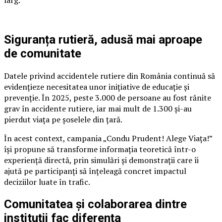
larg.
Siguranța rutieră, adusă mai aproape
de comunitate
Datele privind accidentele rutiere din România continuă să
evidențieze necesitatea unor inițiative de educație și
prevenție. În 2025, peste 3.000 de persoane au fost rănite
grav în accidente rutiere, iar mai mult de 1.300 și-au
pierdut viața pe șoselele din țară.
În acest context, campania „Condu Prudent! Alege Viața!”
își propune să transforme informația teoretică într-o
experiență directă, prin simulări și demonstrații care îi
ajută pe participanți să înțeleagă concret impactul
deciziilor luate în trafic.
Comunitatea și colaborarea dintre
instituții fac diferența