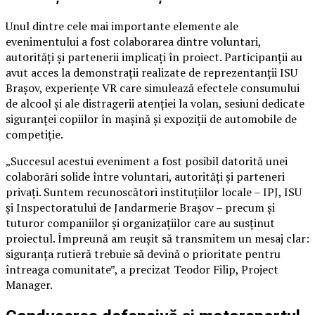
Unul dintre cele mai importante elemente ale
evenimentului a fost colaborarea dintre voluntari,
autorități și partenerii implicați în proiect. Participanții au
avut acces la demonstrații realizate de reprezentanții ISU
Brașov, experiențe VR care simulează efectele consumului
de alcool și ale distragerii atenției la volan, sesiuni dedicate
siguranței copiilor în mașină și expoziții de automobile de
competiție.
„Succesul acestui eveniment a fost posibil datorită unei
colaborări solide între voluntari, autorități și parteneri
privați. Suntem recunoscători instituțiilor locale – IPJ, ISU
și Inspectoratului de Jandarmerie Brașov – precum și
tuturor companiilor și organizațiilor care au susținut
proiectul. Împreună am reușit să transmitem un mesaj clar:
siguranța rutieră trebuie să devină o prioritate pentru
întreaga comunitate”, a precizat Teodor Filip, Project
Manager.