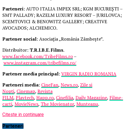
Parteneri
: AUTO ITALIA IMPEX SRL; KGM BUCUREȘTI –
SMT PALLADY; RAZELM LUXURY RESORT – JURILOVCA;
SCEMTOVICI & BENOWITZ GALLERY; CREATIVE
AVOCADOS; ALCHEMICO.
Partener social
: Asociația „România Zâmbește”.
Distribuitor:
T.R.I.B.E. Films
.
www.facebook.com/TribeFilms.ro
–
www.instagram.com/tribefilms.ro/
Partener media principal
:
VIRGIN RADIO ROMANIA
Parteneri media
:
CineFan
,
News.ro
,
Zile și
Nopți
,
Cinemap
,
Revista
FILM
,
Playtech
,
Happ.ro
,
Cinefilia
,
Daily Magazine
,
Filme-
carti
,
MovieNews
,
The Movienator
,
Munteanu
.
Citeste in continuare
Parteneri