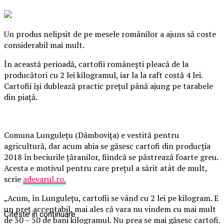
Un produs nelipsit de pe mesele românilor a ajuns să coste
considerabil mai mult.
În această perioadă, cartofii româneşti pleacă de la
producători cu 2 lei kilogramul, iar la la raft costă 4 lei.
Cartofii îşi dublează practic preţul până ajung pe tarabele
din piaţă.
Comuna Lunguleţu (Dâmboviţa) e vestită pentru
agricultură, dar acum abia se găsesc cartofi din producţia
2018 în beciurile ţăranilor, fiindcă se păstrează foarte greu.
Acesta e motivul pentru care preţul a sărit atât de mult,
scrie
adevarul.ro.
„Acum, în Lunguleţu, cartofii se vând cu 2 lei pe kilogram. E
un preţ acceptabil, mai ales că vara nu vindem cu mai mult
Citeste in continuare
de 30 – 50 de bani kilogramul. Nu prea se mai găsesc cartofi.