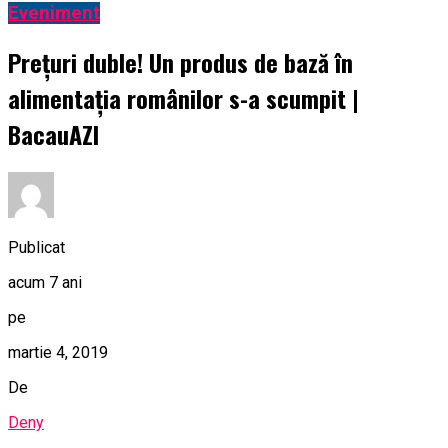
Eveniment
Prețuri duble! Un produs de bază în
alimentația românilor s-a scumpit |
BacauAZI
Publicat
acum 7 ani
pe
martie 4, 2019
De
Deny