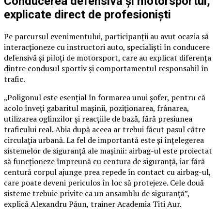
Conducerea defensivă și motorsportul,
explicate direct de profesioniști
Pe parcursul evenimentului, participanții au avut ocazia să
interacționeze cu instructori auto, specialiști în conducere
defensivă și piloți de motorsport, care au explicat diferența
dintre condusul sportiv și comportamentul responsabil în
trafic.
„Poligonul este esențial în formarea unui șofer, pentru că
acolo înveți gabaritul mașinii, poziționarea, frânarea,
utilizarea oglinzilor și reacțiile de bază, fără presiunea
traficului real. Abia după aceea ar trebui făcut pasul către
circulația urbană. La fel de importantă este și înțelegerea
sistemelor de siguranță ale mașinii: airbag-ul este proiectat
să funcționeze împreună cu centura de siguranță, iar fără
centură corpul ajunge prea repede în contact cu airbag-ul,
care poate deveni periculos în loc să protejeze. Cele două
sisteme trebuie privite ca un ansamblu de siguranță”,
explică Alexandru Păun, trainer Academia Titi Aur.