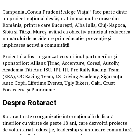
Campania „Condu Prudent! Alege Viața!” face parte dintr-
un proiect național desfășurat în mai multe orașe din
România, printre care București, Alba Iulia, Cluj-Napoca,
Sibiu și Târgu Mureș, având ca obiectiv principal reducerea
numărului de accidente prin educație, prevenție și
implicarea activă a comunității.
Proiectul a fost organizat cu sprijinul partenerilor și
sponsorilor: Allianz Țiriac, Accenture, Coresi, Autoliv,
Academia Titi Aur, ISU, IPJ, IJJ, Pro Rally Racing Team
(ERA), OC Racing Team, LS Driving Academy, Siguranța
Auto Copii, Lifetime Events, Ugly Bikers, Oaki, Crust
Focacceria și Panoramic.
Despre Rotaract
Rotaract este o organizație internațională dedicată
tinerilor cu vârste de peste 18 ani, care dezvoltă proiecte
de voluntariat, educație, leadership și implicare comunitară.