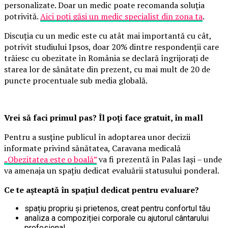
personalizate. Doar un medic poate recomanda soluția
potrivită.
Aici poți găsi un medic specialist din zona ta
.
Discuția cu un medic este cu atât mai importantă cu cât,
potrivit studiului Ipsos, doar 20% dintre respondenții care
trăiesc cu obezitate în România se declară îngrijorați de
starea lor de sănătate din prezent, cu mai mult de 20 de
puncte procentuale sub media globală.
Vrei să faci primul pas? Îl poți face gratuit, în mall
Pentru a susține publicul în adoptarea unor decizii
informate privind sănătatea, Caravana medicală
„Obezitatea este o boală”
va fi prezentă în Palas Iași – unde
va amenaja un spațiu dedicat evaluării statusului ponderal.
Ce te așteaptă în spațiul dedicat pentru evaluare?
spațiu propriu și prietenos, creat pentru confortul tău
analiza a compoziției corporale cu ajutorul cântarului
profesional