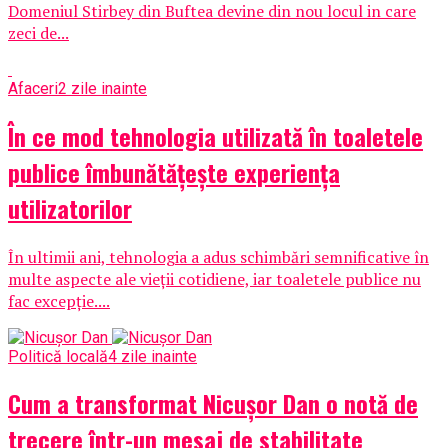
Domeniul Stirbey din Buftea devine din nou locul in care
zeci de...
Afaceri
2 zile inainte
În ce mod tehnologia utilizată în toaletele
publice îmbunătățește experiența
utilizatorilor
În ultimii ani, tehnologia a adus schimbări semnificative în
multe aspecte ale vieții cotidiene, iar toaletele publice nu
fac excepție....
Politică locală
4 zile inainte
Cum a transformat Nicușor Dan o notă de
trecere într-un mesaj de stabilitate