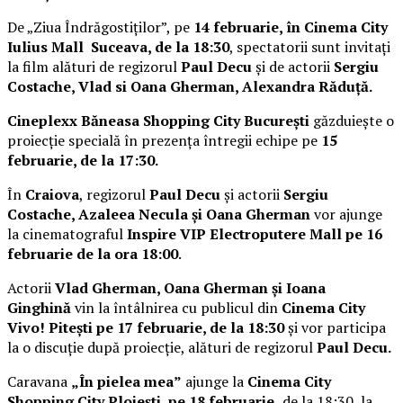
De „Ziua Îndrăgostiților”, pe
14 februarie, în Cinema City
Iulius Mall Suceava, de la 18:30
, spectatorii sunt invitați
la film alături de regizorul
Paul Decu
și de actorii
Sergiu
Costache, Vlad si Oana Gherman, Alexandra Răduță.
Cineplexx Băneasa Shopping City București
găzduiește o
proiecție specială în prezența întregii echipe pe
15
februarie, de la 17:30.
În
Craiova
, regizorul
Paul Decu
și actorii
Sergiu
Costache, Azaleea Necula și Oana Gherman
vor ajunge
la cinematograful
Inspire VIP Electroputere Mall pe 16
februarie de la ora 18:00
.
Actorii
Vlad Gherman, Oana Gherman și Ioana
Ginghină
vin la întâlnirea cu publicul din
Cinema City
Vivo! Pitești pe 17 februarie, de la 18:30
și vor participa
la o discuție după proiecție, alături de regizorul
Paul Decu.
Caravana
„În pielea mea”
ajunge la
Cinema City
Shopping City Ploiești, pe 18 februarie,
de la 18:30, la