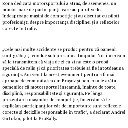
Zona dedicată motorsportului a atras, de asemenea, un
număr mare de participanți, care au putut vedea
îndeaproape mașini de competiție și au discutat cu piloți
profesioniști despre importanța disciplinei și a reflexelor
corecte în trafic.
„Cele mai multe accidente se produc pentru că oamenii
sunt grăbiți și conduc sub presiunea timpului. Noi încercăm
să le transmitem că viața de zi cu zi nu este o probă
specială de raliu și că prioritatea trebuie să fie întotdeauna
siguranța. Am venit la acest eveniment pentru a fi mai
aproape de comunitatea din Brașov și pentru a le arăta
oamenilor că motorsportul înseamnă, înainte de toate,
disciplină, responsabilitate și siguranță. Pe lângă
prezentarea mașinilor de competiție, încercăm să le
explicăm participanților cât de importante sunt reflexele
corecte și deciziile responsabile în trafic”, a declarat Andrei
Gîrtofan, pilot la ProRally.