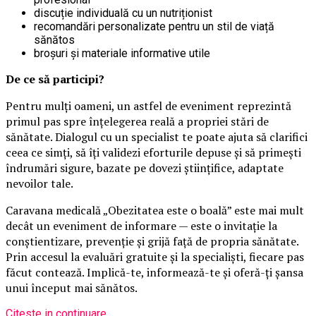
discuție individuală cu un nutriționist
recomandări personalizate pentru un stil de viață
sănătos
broșuri și materiale informative utile
De ce să participi?
Pentru mulți oameni, un astfel de eveniment reprezintă
primul pas spre înțelegerea reală a propriei stări de
sănătate. Dialogul cu un specialist te poate ajuta să clarifici
ceea ce simți, să îți validezi eforturile depuse și să primești
îndrumări sigure, bazate pe dovezi științifice, adaptate
nevoilor tale.
Caravana medicală „Obezitatea este o boală” este mai mult
decât un eveniment de informare — este o invitație la
conștientizare, prevenție și grijă față de propria sănătate.
Prin accesul la evaluări gratuite și la specialiști, fiecare pas
făcut contează. Implică-te, informează-te și oferă-ți șansa
unui început mai sănătos.
Citeste in continuare