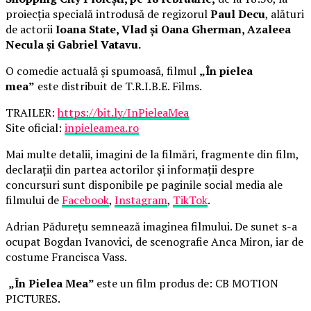
proiecția specială introdusă de regizorul
Paul Decu
, alături
de actorii
Ioana State, Vlad și Oana Gherman, Azaleea
Necula și Gabriel Vatavu.
O comedie actuală și spumoasă, filmul
„În pielea
mea”
este distribuit de T.R.I.B.E. Films.
TRAILER:
https://bit.ly/InPieleaMea
Site oficial:
inpieleamea.ro
Mai multe detalii, imagini de la filmări, fragmente din film,
declarații din partea actorilor și informații despre
concursuri sunt disponibile pe paginile social media ale
filmului de
Facebook
,
Instagram
,
TikTok
.
Adrian Pădurețu semnează imaginea filmului. De sunet s-a
ocupat Bogdan Ivanovici, de scenografie Anca Miron, iar de
costume Francisca Vass.
„În Pielea Mea”
este un film produs de: CB MOTION
PICTURES.