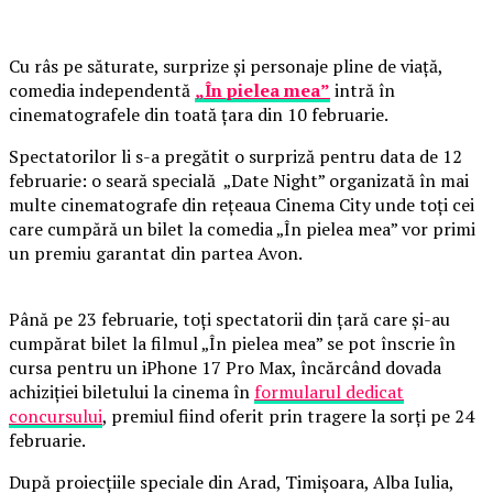
Cu râs pe săturate, surprize și personaje pline de viață,
comedia independentă
„În pielea mea”
intră în
cinematografele din toată țara din 10 februarie.
Spectatorilor li s-a pregătit o surpriză pentru data de 12
februarie: o seară specială „Date Night” organizată în mai
multe cinematografe din rețeaua Cinema City unde toți cei
care cumpără un bilet la comedia „În pielea mea” vor primi
un premiu garantat din partea Avon.
Până pe 23 februarie, toți spectatorii din țară care și-au
cumpărat bilet la filmul „În pielea mea” se pot înscrie în
cursa pentru un iPhone 17 Pro Max, încărcând dovada
achiziției biletului la cinema în
formularul dedicat
concursului
, premiul fiind oferit prin tragere la sorți pe 24
februarie.
După proiecțiile speciale din Arad, Timișoara, Alba Iulia,