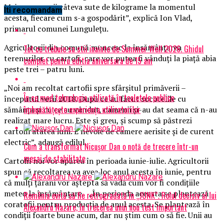
Mai au oamenii câteva sute de kilograme la momentul
Iti recomandam
acesta, fiecare cum s-a gospodărit”, explică Ion Vlad,
primarul comunei Lunguleţu.
Agricultorii din comună muncesc la însămânţarea
Tot ce trebuie sa stii inainte de Summer Well 2026. Ghidul
terenurilor cu cartofi, care vor putea fi vânduţi la piaţă abia
complet pentru editia aniversara de 15 ani
peste trei – patru luni.
„Noi am recoltat cartofii spre sfârşitul primăverii –
În ce mod tehnologia utilizată în toaletele publice
începutul verii 2018. După ce au făcut socotelile cu
îmbunătățește experiența utilizatorilor
sămânţa şi cu ce au vândut, oamenii şi-au dat seama că n-au
realizat mare lucru. Este şi greu, şi scump să păstrezi
cartofii atâtea luni. E nevoie de camere aerisite şi de curent
electric”, adaugă edilul.
Cum a transformat Nicușor Dan o notă de trecere într-un
mesaj de stabilitate
Cartofii noi vor apărea în perioada iunie-iulie. Agricultorii
spun că recoltarea va avea loc anul acesta în iunie, pentru
că mulţi ţărani vor aştepta să vadă cum vor fi condiţiile
meteo la însămânţare. „În perioada aceasta se plantează
România evită să fie retrogradată în „JUNK”. Rolul decisiv al lui
coratofii pentru producţia de anul acesta. Se plantează în
Alexandru Nazare, în trecerea unui nou test important
condiţii foarte bune acum, dar nu ştim cum o să fie. Unii au