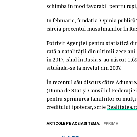
schimba în mod favorabil pentru ruşi,
În februarie, fundaţia ‘Opinia publică’
căreia procentul musulmanilor în Rus
Potrivit Agenţiei pentru statistică di
rată a natalităţii din ultimii zece ani 
în 2017, când în Rusia s-au născut 1,6
situându-se la nivelul din 2007.
În recentul său discurs către Adunare
(Duma de Stat şi Consiliul Federaţie
pentru sprijinirea familiilor cu mulţi
creditului ipotecar, scrie
Realitatea.r
ARTICOLE PE ACEIASI TEMA:
PRIMA