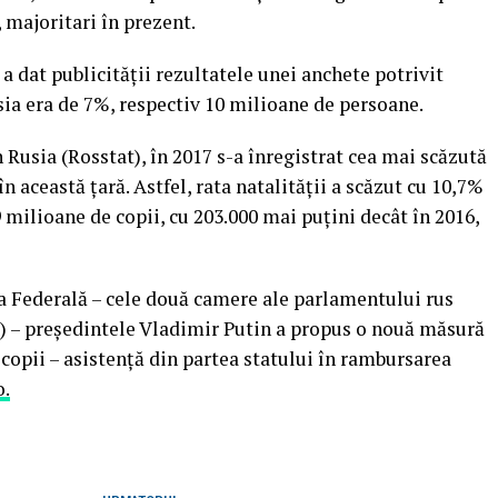
 majoritari în prezent.
 a dat publicităţii rezultatele unei anchete potrivit
ia era de 7%, respectiv 10 milioane de persoane.
n Rusia (Rosstat), în 2017 s-a înregistrat cea mai scăzută
în această ţară. Astfel, rata natalităţii a scăzut cu 10,7%
9 milioane de copii, cu 203.000 mai puţini decât în 2016,
a Federală – cele două camere ale parlamentului rus
i) – preşedintele Vladimir Putin a propus o nouă măsură
 copii – asistenţă din partea statului în rambursarea
o.