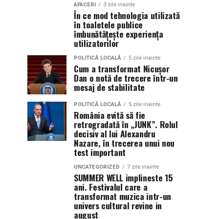
AFACERI
3 zile inainte
În ce mod tehnologia utilizată
în toaletele publice
îmbunătățește experiența
utilizatorilor
POLITICĂ LOCALĂ
5 zile inainte
Cum a transformat Nicușor
Dan o notă de trecere într-un
mesaj de stabilitate
POLITICĂ LOCALĂ
5 zile inainte
România evită să fie
retrogradată în „JUNK”. Rolul
decisiv al lui Alexandru
Nazare, în trecerea unui nou
test important
UNCATEGORIZED
7 zile inainte
SUMMER WELL implineste 15
ani. Festivalul care a
transformat muzica intr-un
univers cultural revine in
august