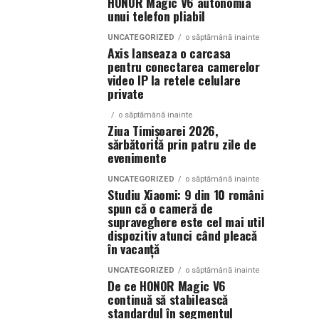
HONOR Magic V6 autonomia
unui telefon pliabil
UNCATEGORIZED
o săptămână inainte
Axis lanseaza o carcasa
pentru conectarea camerelor
video IP la retele celulare
private
o săptămână inainte
Ziua Timișoarei 2026,
sărbătorită prin patru zile de
evenimente
UNCATEGORIZED
o săptămână inainte
Studiu Xiaomi: 9 din 10 români
spun că o cameră de
supraveghere este cel mai util
dispozitiv atunci când pleacă
în vacanță
UNCATEGORIZED
o săptămână inainte
De ce HONOR Magic V6
continuă să stabilească
standardul în segmentul