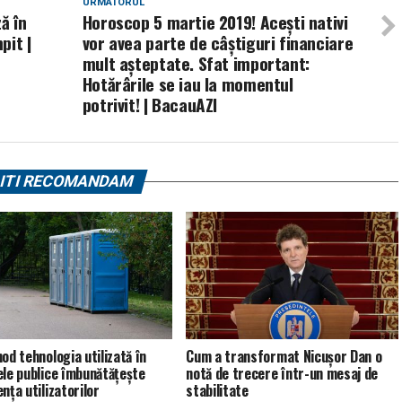
URMATORUL
ă în
Horoscop 5 martie 2019! Acești nativi
pit |
vor avea parte de câștiguri financiare
mult așteptate. Sfat important:
Hotărârile se iau la momentul
potrivit! | BacauAZI
ITI RECOMANDAM
od tehnologia utilizată în
Cum a transformat Nicușor Dan o
ele publice îmbunătățește
notă de trecere într-un mesaj de
nța utilizatorilor
stabilitate