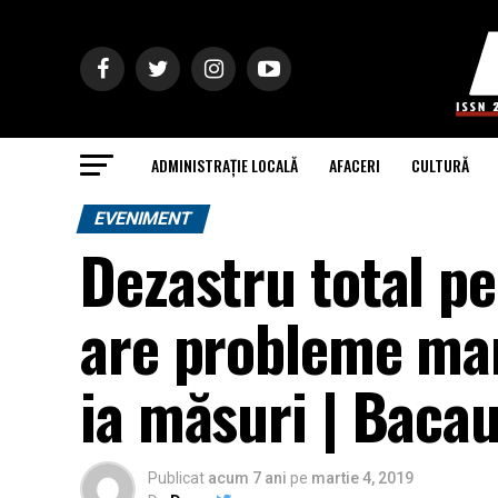
ADMINISTRAȚIE LOCALĂ
AFACERI
CULTURĂ
EVENIMENT
Dezastru total pe
are probleme mar
ia măsuri | Baca
Publicat
acum 7 ani
pe
martie 4, 2019