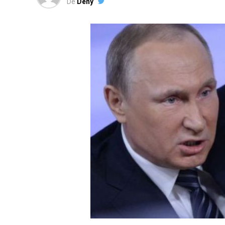
De
Deny