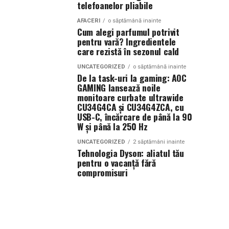
telefoanelor pliabile
AFACERI
o săptămână inainte
Cum alegi parfumul potrivit
pentru vară? Ingredientele
care rezistă în sezonul cald
UNCATEGORIZED
o săptămână inainte
De la task-uri la gaming: AOC
GAMING lansează noile
monitoare curbate ultrawide
CU34G4CA și CU34G4ZCA, cu
USB-C, încărcare de până la 90
W și până la 250 Hz
UNCATEGORIZED
2 săptămâni inainte
Tehnologia Dyson: aliatul tău
pentru o vacanță fără
compromisuri