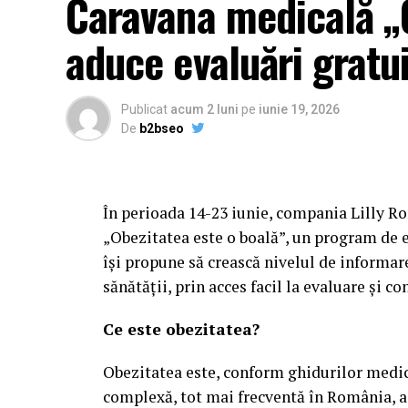
Caravana medicală „O
aduce evaluări gratui
Publicat
acum 2 luni
pe
iunie 19, 2026
De
b2bseo
În perioada 14-23 iunie, compania Lilly R
„Obezitatea este o boală”, un program de ev
își propune să crească nivelul de informar
sănătății, prin acces facil la evaluare și co
Ce este obezitatea?
Obezitatea este, conform ghidurilor medica
complexă, tot mai frecventă în România, as