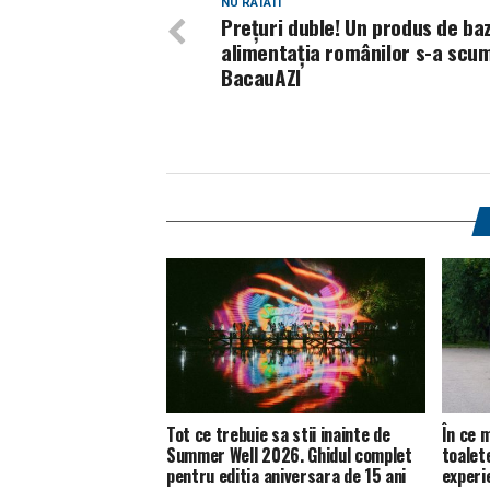
NU RATATI
Prețuri duble! Un produs de baz
alimentația românilor s-a scum
BacauAZI
Tot ce trebuie sa stii inainte de
În ce m
Summer Well 2026. Ghidul complet
toalet
pentru editia aniversara de 15 ani
experie