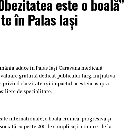
bezitatea este o boală”
te în Palas Iași
omânia aduce în Palas Iași Caravana medicală
aluare gratuită dedicat publicului larg. Inițiativa
e privind obezitatea și impactul acesteia asupra
nsiliere de specialitate.
le internaționale, o boală cronică, progresivă și
ociată cu peste 200 de complicații cronice: de la