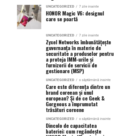
UNCATEGORIZED
7 zile inainte
HONOR Magic V6: designul
care se poartă
UNCATEGORIZED
7 zile inainte
Zyxel Networks îmbunătățește
guvernanța în materie de
securitate a produselor pentru
a proteja IMM-urile și
furnizorii de servicii de
gestionare (MSP)
UNCATEGORIZED
o săptămână inainte
Care este diferența dintre un
brand coreean și unul
european? Și de ce Geek &
Gorgeous a împrumutat
trăsături coreene
UNCATEGORIZED
o săptămână inainte
Dincolo de capacitatea
bateriei: cum regândește