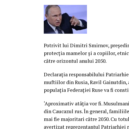
Potrivit lui Dimitri Smirnov, preşedi
protecţia mamelor şi a copiilor, etnic
către orizontul anului 2050.
Declaraţia responsabilului Patriarhie
muftiilor din Rusia, Ravil Gainutdin,
populaţia Federaţiei Ruse va fi const
‘Aproximativ atâţia vor fi. Musulmani
din Caucazul rus. În general, familiile
mai fie majoritari către 2050. Cu totul 
avertizat reprezentantul Patriarhiei r