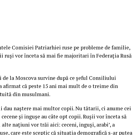
ntele Comisiei Patriarhiei ruse pe probleme de familie,
ii ruşi vor înceta să mai fie majoritari în Federaţia Rusă
i de la Moscova survine după ce şeful Consiliului
 a afirmat că peste 15 ani mai mult de o treime din
ituită din musulmani.
i dau naştere mai multor copii. Nu tătarii, ci anume cei
 cecene şi inguşe au câte opt copii. Ruşii vor înceta să
alte naţiuni vor trăi aici: ceceni, inguşi, arabi’, a
use, care este sceptic că situaţia demografică s-ar putea