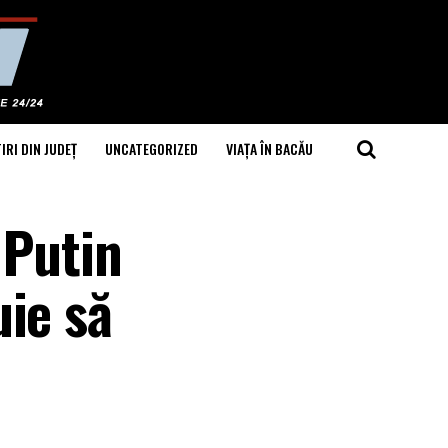
IRI DIN JUDEȚ
UNCATEGORIZED
VIAȚA ÎN BACĂU
 Putin
uie să