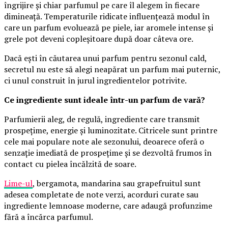
îngrijire și chiar parfumul pe care îl alegem în fiecare
dimineață. Temperaturile ridicate influențează modul în
care un parfum evoluează pe piele, iar aromele intense și
grele pot deveni copleșitoare după doar câteva ore.
Dacă ești în căutarea unui parfum pentru sezonul cald,
secretul nu este să alegi neapărat un parfum mai puternic,
ci unul construit în jurul ingredientelor potrivite.
Ce ingrediente sunt ideale într-un parfum de vară?
Parfumierii aleg, de regulă, ingrediente care transmit
prospețime, energie și luminozitate. Citricele sunt printre
cele mai populare note ale sezonului, deoarece oferă o
senzație imediată de prospețime și se dezvoltă frumos în
contact cu pielea încălzită de soare.
Lime-ul
, bergamota, mandarina sau grapefruitul sunt
adesea completate de note verzi, acorduri curate sau
ingrediente lemnoase moderne, care adaugă profunzime
fără a încărca parfumul.