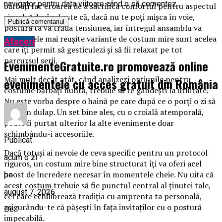
navigator pentru data viitoare când o să comentez.
bărbați fac eroarea de a sacrifica confortul pentru aspectul
vizual. Adevărul este că, dacă nu te poți mișca în voie,
postura ta va trăda tensiunea, iar întregul ansamblu va
suferi. Cele mai reușite variante de costum mire sunt acelea
Afaceri
care îți permit să gesticulezi și să fii relaxat pe tot
parcursul serii.
EvenimenteGratuite.ro promovează online
Mai mult decât atât, când analizezi opțiunile pentru
evenimentele cu acces gratuit din România
costume bărbați nuntă, trebuie să te gândești la utilitate.
Nu este vorba despre o haină pe care după ce o porți o zi să
o uiți în dulap. Un set bine ales, cu o croială atemporală,
poate fi purtat ulterior la alte evenimente doar
schimbându-i accesoriile.
Publicat
Dacă totuși ai nevoie de ceva specific pentru un protocol
acum o zi
riguros, un costum mire bine structurat îți va oferi acel
boost de încredere necesar în momentele cheie. Nu uita că
pe
acest costum trebuie să fie punctul central al ținutei tale,
august 7, 2026
cel care echilibrează tradiția cu amprenta ta personală,
asigurându-te că pășești în fața invitaților cu o postură
De
impecabilă.