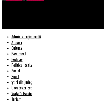
Bacau AZI
Anatomia unui look perfect: de ce croiala înseamnă totul la un
costum mire
Administrație locală
Afaceri
Cultură
Eveniment
Exclusiv
Politică locală
Social
Sport
Știri din județ
Uncategorized
Viața în Bacău
Turism