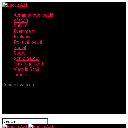
Administrație locală
Afaceri
Cultură
Eveniment
Exclusiv
Politică locală
Social
Sport
Știri din județ
Uncategorized
Viața în Bacău
Turism
Connect with us