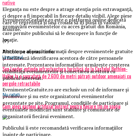
native
Eleganța nu este despre a atrage atenția prin extravaganță,
ci despre a fi impecabil în fiecare detaliu vizibil. Alege piese
EvenimenteGratuite.ro este o platformă online dedicată
care te reprezintă și lasă croiala să îți pună în valoare
promovării evenimentelor cu acces gratuit din România,
atuurile.
care permite publicului să le descopere în funcție de
locație.
(P)
Platforma afișează informații despre evenimentele gratuite
Articole pe aceiasi tema:
și facilitează identificarea acestora de către persoanele
Urmatorul
interesate. Prezentarea informațiilor urmărește creșterea
Sun Leader extinde infrastructura turistică de la Castelul Bethlen-
vizibilității evenimentelor și conectarea acestora cu
Haller la o suprafață de 2.600 de metri pătrați outdoor amenajați cu
publicul interesat.
pergole retractabile
EvenimenteGratuite.ro are exclusiv un rol de informare și
Nu ratati
promovare și nu este organizatorul evenimentelor
prezentate pe site. Programul, condițiile de participare și
Cum alegi gazonul artificial potrivit pentru fiecare tip de spațiu
eventualele modificări sunt stabilite și comunicate de
organizatorii fiecărui eveniment.
Publicului îi este recomandată verificarea informațiilor
înainte de participare.