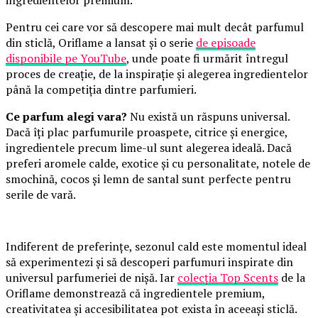
Pentru cei care vor să descopere mai mult decât parfumul
din sticlă, Oriflame a lansat și o serie
de episoade
disponibile pe YouTube
, unde poate fi urmărit întregul
proces de creație, de la inspirație și alegerea ingredientelor
până la competiția dintre parfumieri.
Ce parfum alegi vara?
Nu există un răspuns universal.
Dacă îți plac parfumurile proaspete, citrice și energice,
ingredientele precum lime-ul sunt alegerea ideală. Dacă
preferi aromele calde, exotice și cu personalitate, notele de
smochină, cocos și lemn de santal sunt perfecte pentru
serile de vară.
Indiferent de preferințe, sezonul cald este momentul ideal
să experimentezi și să descoperi parfumuri inspirate din
universul parfumeriei de nișă. Iar
colecția Top Scents
de la
Oriflame demonstrează că ingredientele premium,
creativitatea și accesibilitatea pot exista în aceeași sticlă.