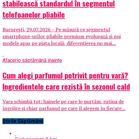
stabilească standardul în segmentul
telefoanelor pliabile
București, 29.07.2026 – Pe măsură ce segmentul
smartphone-urilor pliabile premium evoluează și noi
modele apar pe piața locală, diferențierea nu mai...
Afaceri
o săptămână inainte
Cum alegi parfumul potrivit pentru vară?
Ingredientele care rezistă în sezonul cald
Vara schimbă tot: hainele pe care le purtăm, rutina de
îngrijire și chiar parfumul pe care îl alegem în fiecare...
Știrile Săptămânii