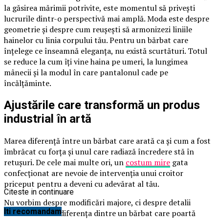
la găsirea mărimii potrivite, este momentul să privești
lucrurile dintr-o perspectivă mai amplă. Moda este despre
geometrie și despre cum reușești să armonizezi liniile
hainelor cu linia corpului tău. Pentru un bărbat care
înțelege ce înseamnă eleganța, nu există scurtături. Totul
se reduce la cum îți vine haina pe umeri, la lungimea
mânecii și la modul în care pantalonul cade pe
încălțăminte.
Ajustările care transformă un produs
industrial în artă
Marea diferență între un bărbat care arată ca și cum a fost
îmbrăcat cu forța și unul care radiază încredere stă în
retușuri. De cele mai multe ori, un
costum mire
gata
confecționat are nevoie de intervenția unui croitor
priceput pentru a deveni cu adevărat al tău.
Citeste in continuare
Nu vorbim despre modificări majore, ci despre detalii
Iti recomandam
subtile care fac diferența dintre un bărbat care poartă