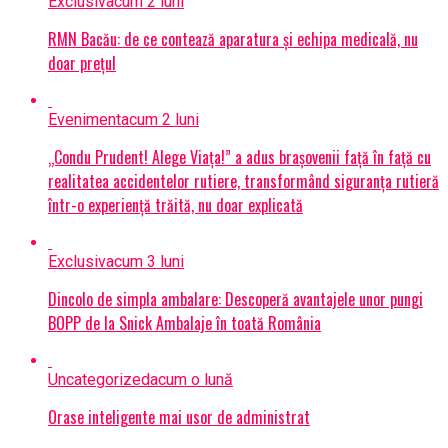
Exclusiv
acum 2 luni
RMN Bacău: de ce contează aparatura și echipa medicală, nu
doar prețul
Eveniment
acum 2 luni
„Condu Prudent! Alege Viața!” a adus brașovenii față în față cu
realitatea accidentelor rutiere, transformând siguranța rutieră
într-o experiență trăită, nu doar explicată
Exclusiv
acum 3 luni
Dincolo de simpla ambalare: Descoperă avantajele unor pungi
BOPP de la Snick Ambalaje în toată România
Uncategorized
acum o lună
Orase inteligente mai usor de administrat