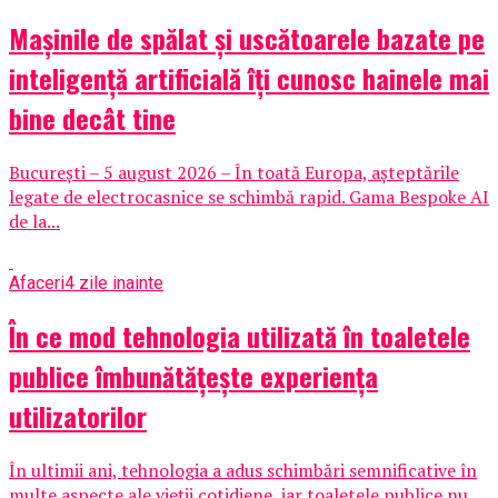
Mașinile de spălat și uscătoarele bazate pe
inteligență artificială îți cunosc hainele mai
bine decât tine
București – 5 august 2026 – În toată Europa, așteptările
legate de electrocasnice se schimbă rapid. Gama Bespoke AI
de la...
Afaceri
4 zile inainte
În ce mod tehnologia utilizată în toaletele
publice îmbunătățește experiența
utilizatorilor
În ultimii ani, tehnologia a adus schimbări semnificative în
multe aspecte ale vieții cotidiene, iar toaletele publice nu