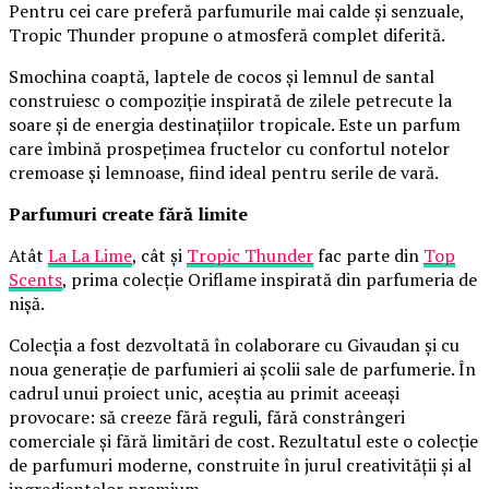
Pentru cei care preferă parfumurile mai calde și senzuale,
Tropic Thunder propune o atmosferă complet diferită.
Smochina coaptă, laptele de cocos și lemnul de santal
construiesc o compoziție inspirată de zilele petrecute la
soare și de energia destinațiilor tropicale. Este un parfum
care îmbină prospețimea fructelor cu confortul notelor
cremoase și lemnoase, fiind ideal pentru serile de vară.
Parfumuri create fără limite
Atât
La La Lime
, cât și
Tropic Thunder
fac parte din
Top
Scents
, prima colecție Oriflame inspirată din parfumeria de
nișă.
Colecția a fost dezvoltată în colaborare cu Givaudan și cu
noua generație de parfumieri ai școlii sale de parfumerie. În
cadrul unui proiect unic, aceștia au primit aceeași
provocare: să creeze fără reguli, fără constrângeri
comerciale și fără limitări de cost. Rezultatul este o colecție
de parfumuri moderne, construite în jurul creativității și al
ingredientelor premium.