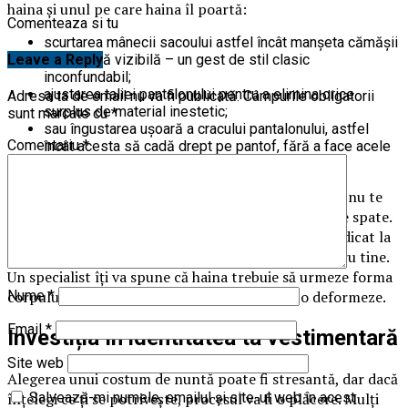
haina și unul pe care haina îl poartă:
Comenteaza si tu
scurtarea mânecii sacoului astfel încât manșeta cămășii
Leave a Reply
să rămână vizibilă – un gest de stil clasic
inconfundabil;
ajustarea taliei pantalonului pentru a elimina orice
Adresa ta de email nu va fi publicată.
Câmpurile obligatorii
surplus de material inestetic;
sunt marcate cu
*
sau îngustarea ușoară a cracului pantalonului, astfel
Comentariu
*
încât acesta să cadă drept pe pantof, fără a face acele
cute inestetice deasupra gleznei.
Pe de altă parte, când cauți costume bărbați nuntă, nu te
uita doar la culoare. Privește cum se așază sacoul pe spate.
Dacă observi cute orizontale sau dacă reverul stă ridicat la
ceafă, înseamnă că acea piesă nu a fost croită pentru tine.
Un specialist îți va spune că haina trebuie să urmeze forma
corpului, nu să încerce să o mascheze sau să o deformeze.
Nume
*
Email
*
Investiția în identitatea ta vestimentară
Site web
Alegerea unui costum de nuntă poate fi stresantă, dar dacă
înțelegi ce ți se potrivește, procesul va fi o plăcere. Mulți
Salvează-mi numele, emailul și site-ul web în acest