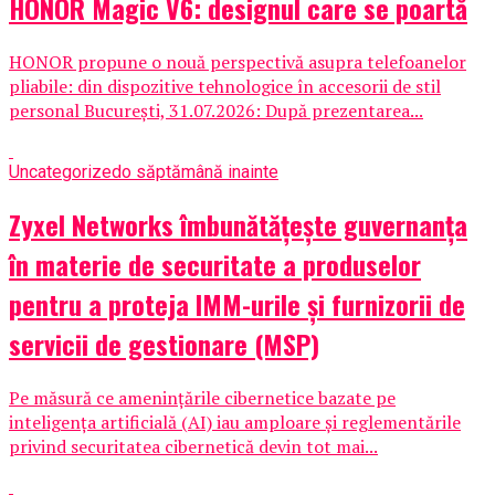
HONOR Magic V6: designul care se poartă
HONOR propune o nouă perspectivă asupra telefoanelor
pliabile: din dispozitive tehnologice în accesorii de stil
personal București, 31.07.2026: După prezentarea...
Uncategorized
o săptămână inainte
Zyxel Networks îmbunătățește guvernanța
în materie de securitate a produselor
pentru a proteja IMM-urile și furnizorii de
servicii de gestionare (MSP)
Pe măsură ce amenințările cibernetice bazate pe
inteligența artificială (AI) iau amploare și reglementările
privind securitatea cibernetică devin tot mai...