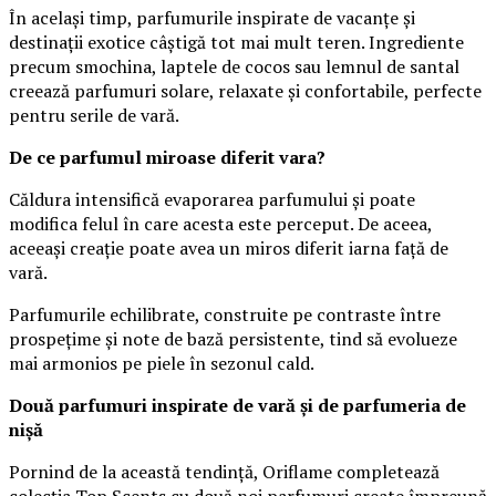
În același timp, parfumurile inspirate de vacanțe și
destinații exotice câștigă tot mai mult teren. Ingrediente
precum smochina, laptele de cocos sau lemnul de santal
creează parfumuri solare, relaxate și confortabile, perfecte
pentru serile de vară.
De ce parfumul miroase diferit vara?
Căldura intensifică evaporarea parfumului și poate
modifica felul în care acesta este perceput. De aceea,
aceeași creație poate avea un miros diferit iarna față de
vară.
Parfumurile echilibrate, construite pe contraste între
prospețime și note de bază persistente, tind să evolueze
mai armonios pe piele în sezonul cald.
Două parfumuri inspirate de vară și de parfumeria de
nișă
Pornind de la această tendință, Oriflame completează
colecția Top Scents cu două noi parfumuri create împreună