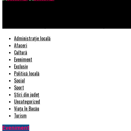
Bacau AZI
Surpriză, vor mai mulți bani! TAXĂ de intrare în oraș! Se aplică d
Administrație locală
Afaceri
Cultură
Eveniment
Exclusiv
Politică locală
Social
Sport
Știri din județ
Uncategorized
Viața în Bacău
Turism
Eveniment