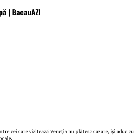
apă | BacauAZI
ntre cei care vizitează Veneţia nu plătesc cazare, îşi aduc cu
ocale.