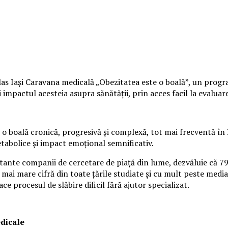
s Iași Caravana medicală „Obezitatea este o boală”, un program 
mpactul acesteia asupra sănătății, prin acces facil la evaluare 
o boală cronică, progresivă și complexă, tot mai frecventă în 
etabolice și impact emoțional semnificativ.
rtante companii de cercetare de piață din lume, dezvăluie că 7
 mai mare cifră din toate țările studiate și cu mult peste media
ace procesul de slăbire dificil fără ajutor specializat.
edicale