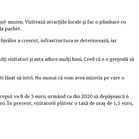
ul-muzeu. Vizitează atracţiile locale şi fac o plimbare cu
la pachet.
iriilor a crescut, infrastructura se deteriorează, iar
lţi vizitatori şi asta aduce mulţi bani. Cred că e o greşeală să
ti lăsat să intri. Nu numai că vom avea mizeria pe care o
început va fi de 3 euro, urmând ca din 2020 să depăşească 6
o. În prezent, vizitatorii plătesc o taxă de oraş de 1,5 euro,