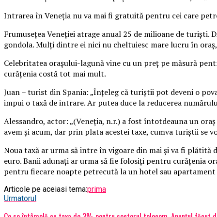
Intrarea în Veneţia nu va mai fi gratuită pentru cei care petr
Frumuseţea Veneţiei atrage anual 25 de milioane de turişti. Di
gondola. Mulţi dintre ei nici nu cheltuiesc mare lucru în oraş
Celebritatea oraşului-lagună vine cu un preţ pe măsură pentru 
curăţenia costă tot mai mult.
Juan – turist din Spania: „Înţeleg că turiştii pot deveni o povar
impui o taxă de intrare. Ar putea duce la reducerea numărului
Alessandro, actor: „(Veneţia, n.r.) a fost întotdeauna un oraş
avem şi acum, dar prin plata acestei taxe, cumva turiştii se vor
Noua taxă ar urma să intre în vigoare din mai şi va fi plătită
euro. Banii adunaţi ar urma să fie folosiţi pentru curăţenia or
pentru fiecare noapte petrecută la un hotel sau apartament
Articole pe aceiasi tema:
prima
Urmatorul
Ce se întâmplă cu taxa de 3% pentru sectorul telecom. Anunțul făcut d