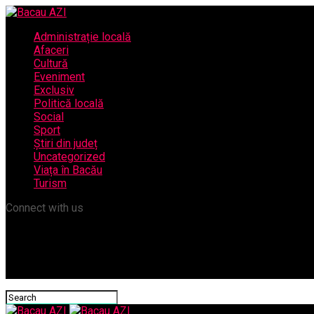
Administrație locală
Afaceri
Cultură
Eveniment
Exclusiv
Politică locală
Social
Sport
Știri din județ
Uncategorized
Viața în Bacău
Turism
Connect with us