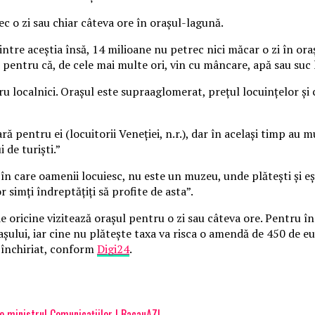
ec o zi sau chiar câteva ore în oraşul-lagună.
ntre aceştia însă, 14 milioane nu petrec nici măcar o zi în oraş
, pentru că, de cele mai multe ori, vin cu mâncare, apă sau suc 
localnici. Oraşul este supraaglomerat, preţul locuinţelor şi ch
ă pentru ei (locuitorii Veneţiei, n.r.), dar în acelaşi timp au mu
 de turişti.”
 în care oamenii locuiesc, nu este un muzeu, unde plăteşti şi eş
 simţi îndreptăţiţi să profite de asta”.
 de oricine vizitează oraşul pentru o zi sau câteva ore. Pentru 
aşului, iar cine nu plăteşte taxa va risca o amendă de 450 de eur
 închiriat, conform
Digi24
.
e ministrul Comunicațiilor | BacauAZI