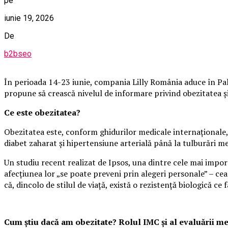
pe
iunie 19, 2026
De
b2bseo
În perioada 14-23 iunie, compania Lilly România aduce în Pala
propune să crească nivelul de informare privind obezitatea și i
Ce este obezitatea?
Obezitatea este, conform ghidurilor medicale internaționale, 
diabet zaharat și hipertensiune arterială până la tulburări m
Un studiu recent realizat de Ipsos, una dintre cele mai impo
afecțiunea lor „se poate preveni prin alegeri personale” – cea
că, dincolo de stilul de viață, există o rezistență biologică ce f
Cum știu dacă am obezitate? Rolul IMC și al evaluării m