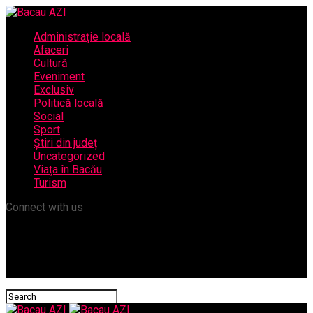
Administrație locală
Afaceri
Cultură
Eveniment
Exclusiv
Politică locală
Social
Sport
Știri din județ
Uncategorized
Viața în Bacău
Turism
Connect with us