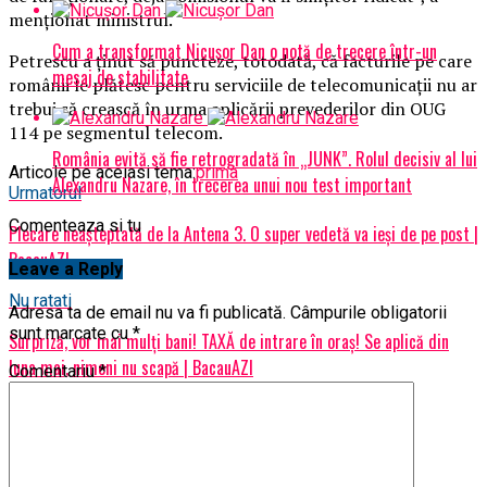
menţionat ministrul.
Cum a transformat Nicușor Dan o notă de trecere într-un
Petrescu a ţinut să puncteze, totodată, că facturile pe care
mesaj de stabilitate
românii le plătesc pentru serviciile de telecomunicaţii nu ar
trebui să crească în urma aplicării prevederilor din OUG
114 pe segmentul telecom.
România evită să fie retrogradată în „JUNK”. Rolul decisiv al lui
Articole pe aceiasi tema:
prima
Alexandru Nazare, în trecerea unui nou test important
Urmatorul
Comenteaza si tu
Plecare neașteptată de la Antena 3. O super vedetă va ieși de pe post |
BacauAZI
Leave a Reply
Nu ratati
Adresa ta de email nu va fi publicată.
Câmpurile obligatorii
sunt marcate cu
*
Surpriză, vor mai mulți bani! TAXĂ de intrare în oraș! Se aplică din
luna mai, nimeni nu scapă | BacauAZI
Comentariu
*