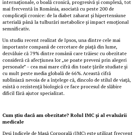
internaționale, o boală cronică, progresivă și complexă, tot
mai frecventă în România, asociată cu peste 200 de
complicații cronice: de la diabet zaharat și hipertensiune
arterială până la tulburări metabolice și impact emoțional
semnificativ.
Un studiu recent realizat de Ipsos, una dintre cele mai
importante companii de cercetare de piață din lume,
dezvăluie că 79% dintre românii care trăiesc cu obezitate
consideră că afecțiunea lor „se poate preveni prin alegeri
personale” – cea mai mare cifră din toate țările studiate și
cu mult peste media globală de 66%. Această cifră
subliniază nevoia de a înțelege că, dincolo de stilul de viață,
există o rezistență biologică ce face procesul de slăbire
dificil fără ajutor specializat.
Cum știu dacă am obezitate? Rolul IMC și al evaluării
medicale
Deși Indicele de Masă Corporală (IMC) este utilizat frecvent