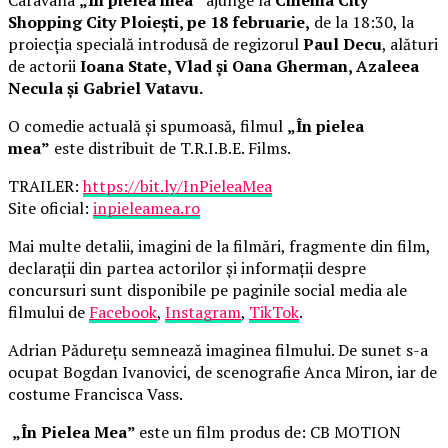
Shopping City Ploiești, pe 18 februarie,
de la 18:30, la
proiecția specială introdusă de regizorul
Paul Decu
, alături
de actorii
Ioana State, Vlad și Oana Gherman, Azaleea
Necula și Gabriel Vatavu.
O comedie actuală și spumoasă, filmul
„În pielea
mea”
este distribuit de T.R.I.B.E. Films.
TRAILER:
https://bit.ly/InPieleaMea
Site oficial:
inpieleamea.ro
Mai multe detalii, imagini de la filmări, fragmente din film,
declarații din partea actorilor și informații despre
concursuri sunt disponibile pe paginile social media ale
filmului de
Facebook
,
Instagram
,
TikTok
.
Adrian Pădurețu semnează imaginea filmului. De sunet s-a
ocupat Bogdan Ivanovici, de scenografie Anca Miron, iar de
costume Francisca Vass.
„În Pielea Mea”
este un film produs de: CB MOTION