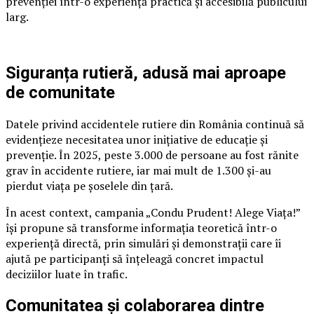
prevenției într-o experiență practică și accesibilă publicului
larg.
Siguranța rutieră, adusă mai aproape
de comunitate
Datele privind accidentele rutiere din România continuă să
evidențieze necesitatea unor inițiative de educație și
prevenție. În 2025, peste 3.000 de persoane au fost rănite
grav în accidente rutiere, iar mai mult de 1.300 și-au
pierdut viața pe șoselele din țară.
În acest context, campania „Condu Prudent! Alege Viața!”
își propune să transforme informația teoretică într-o
experiență directă, prin simulări și demonstrații care îi
ajută pe participanți să înțeleagă concret impactul
deciziilor luate în trafic.
Comunitatea și colaborarea dintre