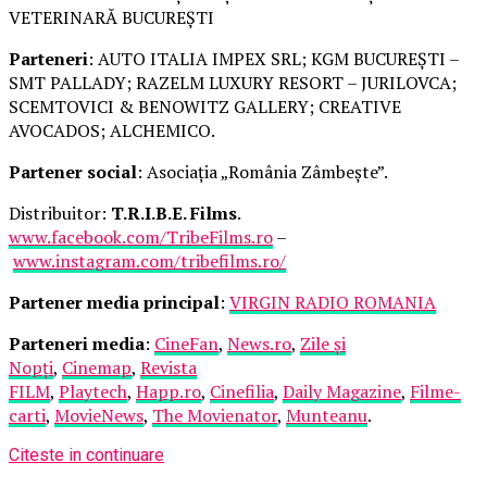
VETERINARĂ BUCUREȘTI
Parteneri
: AUTO ITALIA IMPEX SRL; KGM BUCUREȘTI –
SMT PALLADY; RAZELM LUXURY RESORT – JURILOVCA;
SCEMTOVICI & BENOWITZ GALLERY; CREATIVE
AVOCADOS; ALCHEMICO.
Partener social
: Asociația „România Zâmbește”.
Distribuitor:
T.R.I.B.E. Films
.
www.facebook.com/TribeFilms.ro
–
www.instagram.com/tribefilms.ro/
Partener media principal
:
VIRGIN RADIO ROMANIA
Parteneri media
:
CineFan
,
News.ro
,
Zile și
Nopți
,
Cinemap
,
Revista
FILM
,
Playtech
,
Happ.ro
,
Cinefilia
,
Daily Magazine
,
Filme-
carti
,
MovieNews
,
The Movienator
,
Munteanu
.
Citeste in continuare