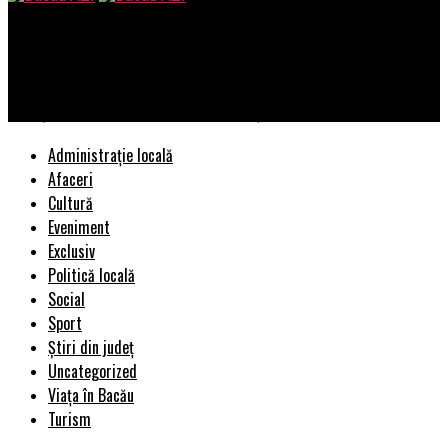
Bacau AZI
Ce se întâmplă cu taxa de 3% pentru sectorul telecom.
Anunțul făcut de ministrul Comunicațiilor | BacauAZI
Administrație locală
Afaceri
Cultură
Eveniment
Exclusiv
Politică locală
Social
Sport
Știri din județ
Uncategorized
Viața în Bacău
Turism