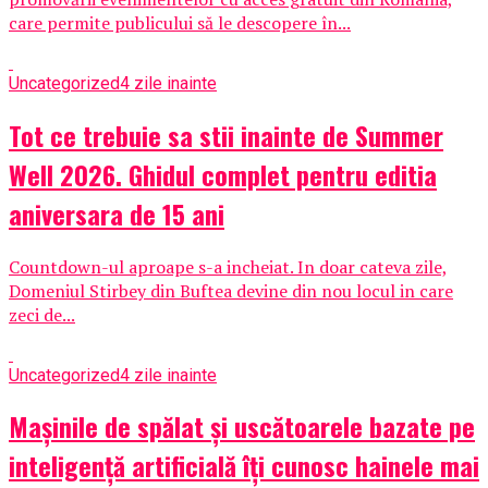
care permite publicului să le descopere în...
Uncategorized
4 zile inainte
Tot ce trebuie sa stii inainte de Summer
Well 2026. Ghidul complet pentru editia
aniversara de 15 ani
Countdown-ul aproape s-a incheiat. In doar cateva zile,
Domeniul Stirbey din Buftea devine din nou locul in care
zeci de...
Uncategorized
4 zile inainte
Mașinile de spălat și uscătoarele bazate pe
inteligență artificială îți cunosc hainele mai