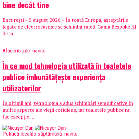
bine decât tine
București – 5 august 2026 – În toată Europa, așteptările
legate de electrocasnice se schimbă rapid. Gama Bespoke AI
de la...
Afaceri
5 zile inainte
În ce mod tehnologia utilizată în toaletele
publice îmbunătățește experiența
utilizatorilor
În ultimii ani, tehnologia a adus schimbări semnificative în
multe aspecte ale vieții cotidiene, iar toaletele publice nu
fac excepție....
Politică locală
o săptămână inainte