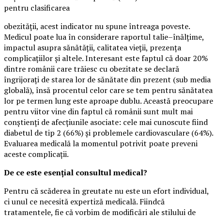
pentru clasificarea
obezității, acest indicator nu spune întreaga poveste.
Medicul poate lua în considerare raportul talie–înălțime,
impactul asupra sănătății, calitatea vieții, prezența
complicațiilor și altele. Interesant este faptul că doar 20%
dintre românii care trăiesc cu obezitate se declară
îngrijorați de starea lor de sănătate din prezent (sub media
globală), însă procentul celor care se tem pentru sănătatea
lor pe termen lung este aproape dublu. Această preocupare
pentru viitor vine din faptul că românii sunt mult mai
conștienți de afecțiunile asociate: cele mai cunoscute fiind
diabetul de tip 2 (66%) și problemele cardiovasculare (64%).
Evaluarea medicală la momentul potrivit poate preveni
aceste complicații.
De ce este esențial consultul medical?
Pentru că scăderea în greutate nu este un efort individual,
ci unul ce necesită expertiză medicală. Fiindcă
tratamentele, fie că vorbim de modificări ale stilului de