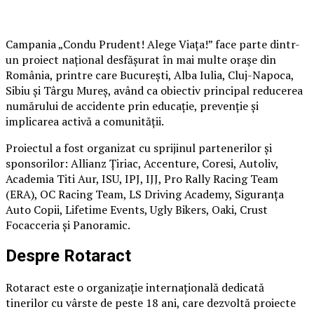
Campania „Condu Prudent! Alege Viața!” face parte dintr-
un proiect național desfășurat în mai multe orașe din
România, printre care București, Alba Iulia, Cluj-Napoca,
Sibiu și Târgu Mureș, având ca obiectiv principal reducerea
numărului de accidente prin educație, prevenție și
implicarea activă a comunității.
Proiectul a fost organizat cu sprijinul partenerilor și
sponsorilor: Allianz Țiriac, Accenture, Coresi, Autoliv,
Academia Titi Aur, ISU, IPJ, IJJ, Pro Rally Racing Team
(ERA), OC Racing Team, LS Driving Academy, Siguranța
Auto Copii, Lifetime Events, Ugly Bikers, Oaki, Crust
Focacceria și Panoramic.
Despre Rotaract
Rotaract este o organizație internațională dedicată
tinerilor cu vârste de peste 18 ani, care dezvoltă proiecte