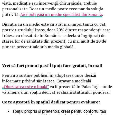
viață, medicație sau intervenții chirurgicale, trebuie
personalizate. Doar un medic poate recomanda soluția
potrivită.
Aici poți găsi un medic specialist din zona ta
.
Discuția cu un medic este cu atât mai importantă cu cât,
potrivit studiului Ipsos, doar 20% dintre respondenții care
trăiesc cu obezitate în România se declară îngrijorați de
starea lor de sănătate din prezent, cu mai mult de 20 de
puncte procentuale sub media globală.
Vrei să faci primul pas? Îl poți face gratuit, în mall
Pentru a susține publicul în adoptarea unor decizii
informate privind sănătatea, Caravana medicală
„Obezitatea este o boală”
va fi prezentă în Palas Iași – unde
va amenaja un spațiu dedicat evaluării statusului ponderal.
Ce te așteaptă în spațiul dedicat pentru evaluare?
spațiu propriu și prietenos, creat pentru confortul tău