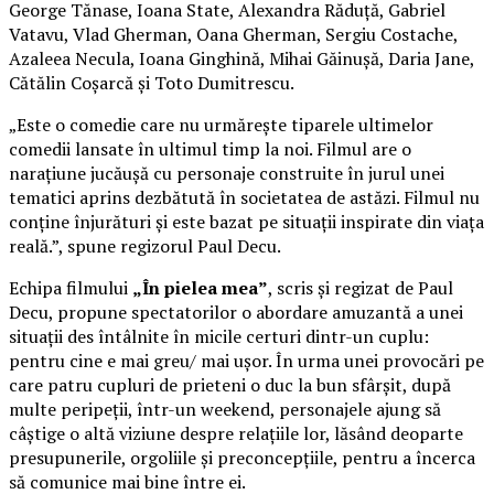
George Tănase, Ioana State, Alexandra Răduță, Gabriel
Vatavu, Vlad Gherman, Oana Gherman, Sergiu Costache,
Azaleea Necula, Ioana Ginghină, Mihai Găinușă, Daria Jane,
Cătălin Coșarcă și Toto Dumitrescu.
„Este o comedie care nu urmărește tiparele ultimelor
comedii lansate în ultimul timp la noi. Filmul are o
narațiune jucăușă cu personaje construite în jurul unei
tematici aprins dezbătută în societatea de astăzi. Filmul nu
conține înjurături și este bazat pe situații inspirate din viața
reală.”, spune regizorul Paul Decu.
Echipa filmului
„În pielea mea”
, scris și regizat de Paul
Decu, propune spectatorilor o abordare amuzantă a unei
situații des întâlnite în micile certuri dintr-un cuplu:
pentru cine e mai greu/ mai ușor. În urma unei provocări pe
care patru cupluri de prieteni o duc la bun sfârșit, după
multe peripeții, într-un weekend, personajele ajung să
câștige o altă viziune despre relațiile lor, lăsând deoparte
presupunerile, orgoliile și preconcepțiile, pentru a încerca
să comunice mai bine între ei.