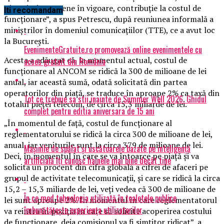
Directivei europene în vigoare, contribuţie la costul de
Iti recomandam
funcţionare”, a spus Petrescu, după reuniunea informală a
miniştrilor în domeniul comunicaţiilor (TTE), ce a avut loc
la Bucureşti.
EvenimenteGratuite.ro promovează online evenimentele cu
Acesta a adăugat că, la momentul actual, costul de
acces gratuit din România
funcţionare al ANCOM se ridică la 300 de milioane de lei
anual, iar această sumă, odată solicitată din partea
operatorilor din piaţă, se traduce în aproape 2% ca taxă din
Tot ce trebuie sa stii inainte de Summer Well 2026. Ghidul
totalul pieţei telecom, de circa 15,3 miliarde de lei.
complet pentru editia aniversara de 15 ani
„În momentul de faţă, costul de funcţionare al
reglementatorului se ridică la circa 300 de milioane de lei,
anual, iar veniturile sunt la circa 379 de milioane de lei.
Mașinile de spălat și uscătoarele bazate pe inteligență
Deci, în momentul în care se va întoarce pe piaţă şi va
artificială îți cunosc hainele mai bine decât tine
solicita un procent din cifra globală a cifrei de afaceri pe
grupul de activitate telecomunicaţii, şi care se ridică la circa
15,2 – 15,3 miliarde de lei, veţi vedea că 300 de milioane de
În ce mod tehnologia utilizată în toaletele publice
lei sunt aproape 2%. În momentul în care reglementatorul
îmbunătățește experiența utilizatorilor
va reintra în poziţia în care să solicite acoperirea costului
de funcţionare, deja comisionul va fi simţitor ridicat”, a