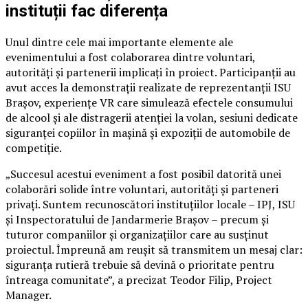
instituții fac diferența
Unul dintre cele mai importante elemente ale
evenimentului a fost colaborarea dintre voluntari,
autorități și partenerii implicați în proiect. Participanții au
avut acces la demonstrații realizate de reprezentanții ISU
Brașov, experiențe VR care simulează efectele consumului
de alcool și ale distragerii atenției la volan, sesiuni dedicate
siguranței copiilor în mașină și expoziții de automobile de
competiție.
„Succesul acestui eveniment a fost posibil datorită unei
colaborări solide între voluntari, autorități și parteneri
privați. Suntem recunoscători instituțiilor locale – IPJ, ISU
și Inspectoratului de Jandarmerie Brașov – precum și
tuturor companiilor și organizațiilor care au susținut
proiectul. Împreună am reușit să transmitem un mesaj clar:
siguranța rutieră trebuie să devină o prioritate pentru
întreaga comunitate”, a precizat Teodor Filip, Project
Manager.