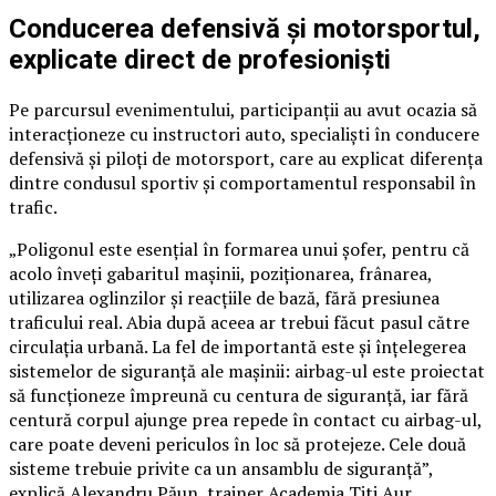
Conducerea defensivă și motorsportul,
explicate direct de profesioniști
Pe parcursul evenimentului, participanții au avut ocazia să
interacționeze cu instructori auto, specialiști în conducere
defensivă și piloți de motorsport, care au explicat diferența
dintre condusul sportiv și comportamentul responsabil în
trafic.
„Poligonul este esențial în formarea unui șofer, pentru că
acolo înveți gabaritul mașinii, poziționarea, frânarea,
utilizarea oglinzilor și reacțiile de bază, fără presiunea
traficului real. Abia după aceea ar trebui făcut pasul către
circulația urbană. La fel de importantă este și înțelegerea
sistemelor de siguranță ale mașinii: airbag-ul este proiectat
să funcționeze împreună cu centura de siguranță, iar fără
centură corpul ajunge prea repede în contact cu airbag-ul,
care poate deveni periculos în loc să protejeze. Cele două
sisteme trebuie privite ca un ansamblu de siguranță”,
explică Alexandru Păun, trainer Academia Titi Aur.