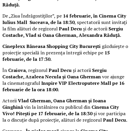
Răduță.
De „Ziua Îndrăgostiților”, pe
14 februarie, în Cinema City
Iulius Mall Suceava, de la 18:30
, spectatorii sunt invitați
la film alături de regizorul
Paul Decu
și de actorii
Sergiu
Costache, Vlad si Oana Gherman, Alexandra Răduță.
Cineplexx Băneasa Shopping City București
găzduiește o
proiecție specială în prezența întregii echipe pe
15
februarie, de la 17:30.
În
Craiova
, regizorul
Paul Decu
și actorii
Sergiu
Costache, Azaleea Necula și Oana Gherman
vor ajunge
la cinematograful
Inspire VIP Electroputere Mall pe 16
februarie de la ora 18:00
.
Actorii
Vlad Gherman, Oana Gherman și Ioana
Ginghină
vin la întâlnirea cu publicul din
Cinema City
Vivo! Pitești pe 17 februarie, de la 18:30
și vor participa
la o discuție după proiecție, alături de regizorul
Paul Decu.
Caravana
„În pielea mea”
ajunge la
Cinema City