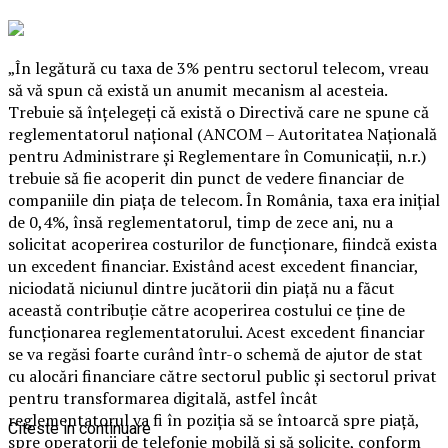
„În legătură cu taxa de 3% pentru sectorul telecom, vreau
să vă spun că există un anumit mecanism al acesteia.
Trebuie să înţelegeţi că există o Directivă care ne spune că
reglementatorul naţional (ANCOM – Autoritatea Naţională
pentru Administrare şi Reglementare în Comunicaţii, n.r.)
trebuie să fie acoperit din punct de vedere financiar de
companiile din piaţa de telecom. În România, taxa era iniţial
de 0,4%, însă reglementatorul, timp de zece ani, nu a
solicitat acoperirea costurilor de funcţionare, fiindcă exista
un excedent financiar. Existând acest excedent financiar,
niciodată niciunul dintre jucătorii din piaţă nu a făcut
această contribuţie către acoperirea costului ce ţine de
funcţionarea reglementatorului. Acest excedent financiar
se va regăsi foarte curând într-o schemă de ajutor de stat
cu alocări financiare către sectorul public şi sectorul privat
pentru transformarea digitală, astfel încât
reglementatorul va fi în poziţia să se întoarcă spre piaţă,
Citeste in continuare
spre operatorii de telefonie mobilă şi să solicite, conform