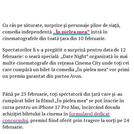
Cu râs pe săturate, surprize și personaje pline de viață,
comedia independentă
„În pielea mea”
intră în
cinematografele din toată țara din 10 februarie.
Spectatorilor li s-a pregătit o surpriză pentru data de 12
februarie: o seară specială „Date Night” organizată în mai
multe cinematografe din rețeaua Cinema City unde toți cei
care cumpără un bilet la comedia „În pielea mea” vor primi
un premiu garantat din partea Avon.
Până pe 23 februarie, toți spectatorii din țară care și-au
cumpărat bilet la filmul „În pielea mea” se pot înscrie în
cursa pentru un iPhone 17 Pro Max, încărcând dovada
achiziției biletului la cinema în
formularul dedicat
concursului
, premiul fiind oferit prin tragere la sorți pe 24
februarie.