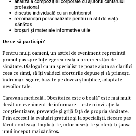
analiza a compoziției corporale cu ajutorul cântarului
profesional
discuție individuală cu un nutriționist
recomandări personalizate pentru un stil de viață
sănătos
broșuri și materiale informative utile
De ce să participi?
Pentru mulți oameni, un astfel de eveniment reprezintă
primul pas spre înțelegerea reală a propriei stări de
sănătate. Dialogul cu un specialist te poate ajuta să clarifici
ceea ce simți, să îți validezi eforturile depuse și să primești
îndrumări sigure, bazate pe dovezi științifice, adaptate
nevoilor tale.
Caravana medicală „Obezitatea este o boală” este mai mult
decât un eveniment de informare — este o invitație la
conștientizare, prevenție și grijă față de propria sănătate.
Prin accesul la evaluări gratuite și la specialiști, fiecare pas
făcut contează. Implică-te, informează-te și oferă-ți șansa
unui început mai sănătos.