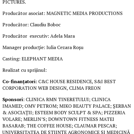
PICTURES.
Producător asociat: MAGNETIC MEDIA PRODUCTIONS
Producător: Claudiu Boboc
Producător executiv: Adela Mara
Manager producție: Iulia Cezara Roșu
Casting: ELEPHANT MEDIA
Realizat cu sprijinul:
Co-finanțatori:
C&C HOUSE RESIDENCE, S&I BEST
CORPORATION WEB DESIGN, CLIMA FREON
Sponsori
: CLINICA RMN TINERETULUI; CLINICA
IMAMED; OMV PETROM; MIKO BEAUTY PALACE; ȘERBAN
& ASOCIAȚII; ESTEEM BODY SCULPT & SPA; PIZZERIA
VOLARE; MERLIN’S; DOWNTOWN FITNESS MATEI
BASARAB; THE COFFEE HOUSE; CLAUMAR PESCAR;
UNIVERSITATEA DE ȘTIINȚE AGRONOMICE ȘI MEDICINĂ