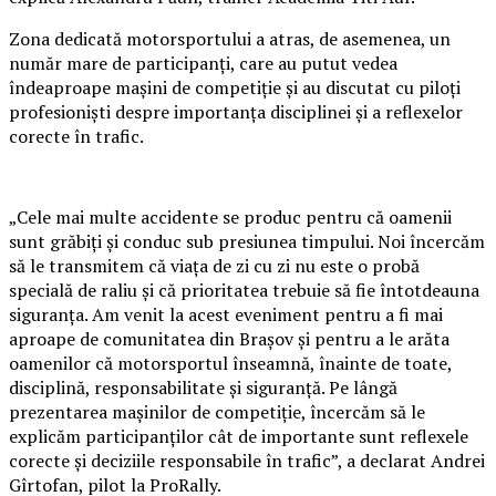
Zona dedicată motorsportului a atras, de asemenea, un
număr mare de participanți, care au putut vedea
îndeaproape mașini de competiție și au discutat cu piloți
profesioniști despre importanța disciplinei și a reflexelor
corecte în trafic.
„Cele mai multe accidente se produc pentru că oamenii
sunt grăbiți și conduc sub presiunea timpului. Noi încercăm
să le transmitem că viața de zi cu zi nu este o probă
specială de raliu și că prioritatea trebuie să fie întotdeauna
siguranța. Am venit la acest eveniment pentru a fi mai
aproape de comunitatea din Brașov și pentru a le arăta
oamenilor că motorsportul înseamnă, înainte de toate,
disciplină, responsabilitate și siguranță. Pe lângă
prezentarea mașinilor de competiție, încercăm să le
explicăm participanților cât de importante sunt reflexele
corecte și deciziile responsabile în trafic”, a declarat Andrei
Gîrtofan, pilot la ProRally.