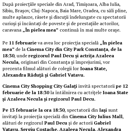
După proiecțiile speciale din Arad, Timișoara, Alba Iulia,
Sibiu, Brașov, Cluj-Napoca, Baia Mare, Oradea, cu săli pline,
multe aplauze, râsete și discuții îndelungate cu spectatorii
curioși și încântați de poveste și de prestațiile actorilor,
caravana
„În pielea mea”
continuă în mai multe orașe.
Pe
11 februarie
va avea loc proiecția specială
„În pielea
mea”
de la
Cinema City din City Park Constanța
,
de la
18:30
, unde
regizorul Paul Decu și actrița Azaleea
Necula
, originari din Constanța și împrejurimi, vor
prezenta filmul alături de colegii lor
Ioana State,
Alexandra Răduță și Gabriel Vatavu.
Cinema City Shopping City Galați
invită spectatorii
pe 12
februarie de la 18:30
la întâlnirea cu actrițele
Ioana State
și Azaleea Necula și regizorul Paul Decu.
Pe 13 februarie la ora 18:30
, spectatorii din
Iași
sunt
invitați la proiecția specială din
Cinema City Iulius Mall
,
alături de regizorul
Paul Decu
și de actorii
Gabriel
Vatavu, Sergiu Costache, Azaleea Necula, Alexandra