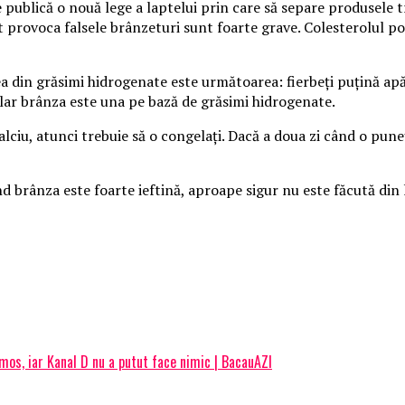
re publică o nouă lege a laptelui prin care să separe produsele 
t provoca falsele brânzeturi sunt foarte grave. Colesterolul p
 din grăsimi hidrogenate este următoarea: fierbeţi puţină apă, 
lar brânza este una pe bază de grăsimi hidrogenate.
calciu, atunci trebuie să o congelaţi. Dacă a doua zi când o pun
 Când brânza este foarte ieftină, aproape sigur nu este făcută 
imos, iar Kanal D nu a putut face nimic | BacauAZI