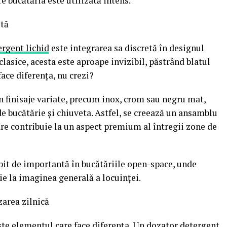
e bucătăria este utilizată intens.
stă
rgent lichid
este integrarea sa discretă în designul
clasice, acesta este aproape invizibil, păstrând blatul
face diferența, nu crezi?
 finisaje variate, precum inox, crom sau negru mat,
de bucătărie și chiuveta. Astfel, se creează un ansamblu
are contribuie la un aspect premium al întregii zone de
bit de importantă în bucătăriile open-space, unde
uie la imaginea generală a locuinței.
zarea zilnică
ste elementul care face diferența. Un dozator detergent