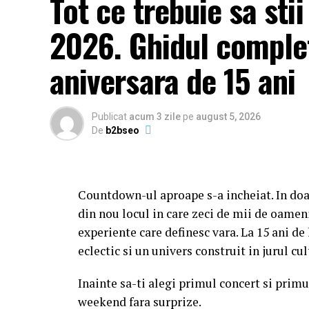
Tot ce trebuie sa sti
2026. Ghidul complet
aniversara de 15 ani
Publicat
acum 3 zile
pe
august 5, 2026
De
b2bseo
Countdown-ul aproape s-a incheiat. In doa
din nou locul in care zeci de mii de oameni
experiente care definesc vara. La 15 ani d
eclectic si un univers construit in jurul c
Inainte sa-ti alegi primul concert si primul
weekend fara surprize.