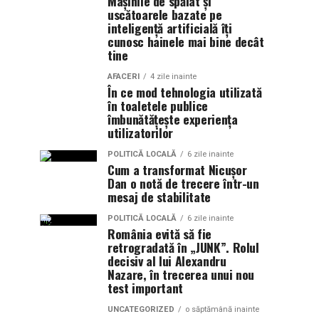
Mașinile de spălat și
uscătoarele bazate pe
inteligență artificială îți
cunosc hainele mai bine decât
tine
AFACERI
4 zile inainte
În ce mod tehnologia utilizată
în toaletele publice
îmbunătățește experiența
utilizatorilor
POLITICĂ LOCALĂ
6 zile inainte
Cum a transformat Nicușor
Dan o notă de trecere într-un
mesaj de stabilitate
POLITICĂ LOCALĂ
6 zile inainte
România evită să fie
retrogradată în „JUNK”. Rolul
decisiv al lui Alexandru
Nazare, în trecerea unui nou
test important
UNCATEGORIZED
o săptămână inainte