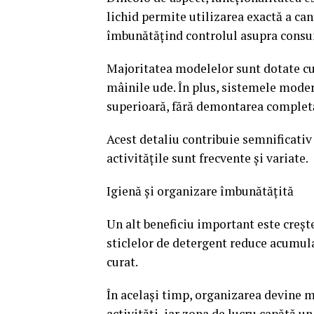
lichid permite utilizarea exactă a can
îmbunătățind controlul asupra consu
Majoritatea modelelor sunt dotate cu
mâinile ude. În plus, sistemele moder
superioară, fără demontarea completă
Acest detaliu contribuie semnificativ l
activitățile sunt frecvente și variate.
Igienă și organizare îmbunătățită
Un alt beneficiu important este creșt
sticlelor de detergent reduce acumul
curat.
În același timp, organizarea devine ma
activități, iar zona de lucru capătă un