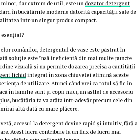
 minor, dar extrem de util, este un
dozator detergent
ndard în bucătăriile moderne datorită capacității sale de
nalitatea într-un singur produs compact.
 esențial?
selor românilor, detergentul de vase este păstrat în
eastă soluție este însă ineficientă din mai multe puncte
rdine vizuală și nu permite dozarea precisă a cantității
gent lichid
integrat în zona chiuvetei elimină aceste
iența de utilizare. Atunci când vrei ca totul să fie în
că în familie sunt și copii mici, un astfel de accesoriu
 plus, bucătăria ta va arăta într-adevăr precum cele din
admirai altă dată cu mare plăcere.
etă, accesul la detergent devine rapid și intuitiv, fără a
re. Acest lucru contribuie la un flux de lucru mai