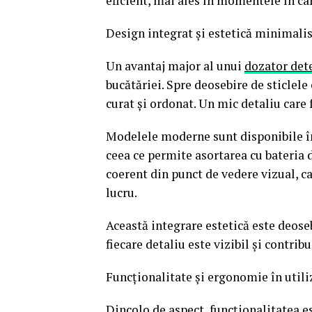
eficient, mai ales în momentele în car
Design integrat și estetică minimali
Un avantaj major al unui
dozator dete
bucătăriei. Spre deosebire de sticlele 
curat și ordonat. Un mic detaliu care 
Modelele moderne sunt disponibile în
ceea ce permite asortarea cu bateria 
coerent din punct de vedere vizual, c
lucru.
Această integrare estetică este deose
fiecare detaliu este vizibil și contrib
Funcționalitate și ergonomie în utili
Dincolo de aspect, funcționalitatea e