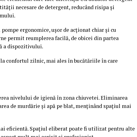
tității necesare de detergent, reducând risipa și
mului.
 pompe ergonomice, ușor de acționat chiar și cu
ne permit reumplerea facilă, de obicei din partea
 a dispozitivului.
a confortul zilnic, mai ales în bucătăriile în care
erea nivelului de igienă în zona chiuvetei. Eliminarea
area de murdărie și apă pe blat, menținând spațiul mai
i eficientă. Spațiul eliberat poate fi utilizat pentru alte
 aspect mult mai aerisit și profesionist.