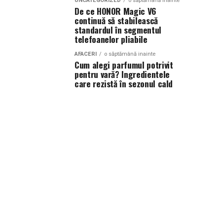
UNCATEGORIZED
o săptămână inainte
De ce HONOR Magic V6
continuă să stabilească
standardul în segmentul
telefoanelor pliabile
AFACERI
o săptămână inainte
Cum alegi parfumul potrivit
pentru vară? Ingredientele
care rezistă în sezonul cald