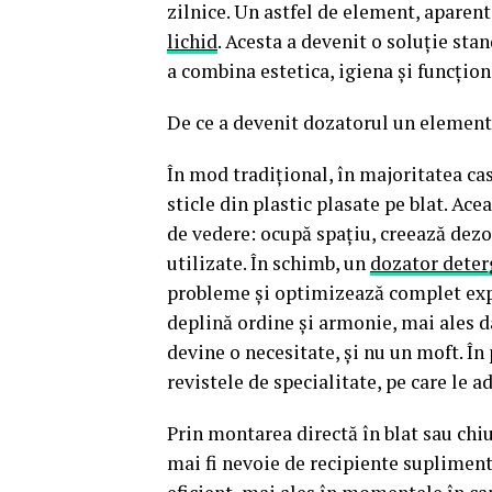
zilnice. Un astfel de element, aparent
lichid
. Acesta a devenit o soluție sta
a combina estetica, igiena și funcțio
De ce a devenit dozatorul un element
În mod tradițional, în majoritatea ca
sticle din plastic plasate pe blat. Ac
de vedere: ocupă spațiu, creează dezo
utilizate. În schimb, un
dozator deter
probleme și optimizează complet exper
deplină ordine și armonie, mai ales da
devine o necesitate, și nu un moft. În
revistele de specialitate, pe care le 
Prin montarea directă în blat sau chiuv
mai fi nevoie de recipiente suplimenta