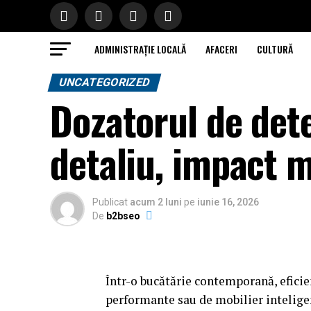
ADMINISTRAȚIE LOCALĂ
AFACERI
CULTURĂ
UNCATEGORIZED
Dozatorul de dete
detaliu, impact 
Publicat
acum 2 luni
pe
iunie 16, 2026
De
b2bseo
Într-o bucătărie contemporană, eficie
performante sau de mobilier inteligent