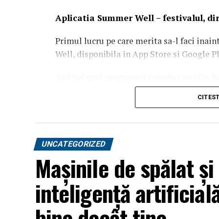
Aplica
t
ia Summer Well
– festivalul, d
Primul lucru pe care merita sa-l faci inain
Well, disponibila in App Store si Google Pl
Aici vei gasi programul complet pe zile, ha
activitatile de entertainment, informatiile
CITES
notificarile pentru a primi in timp real t
festivalului.
UNCATEGORIZED
Mașinile de spălat ș
inteligență artificia
bine decât tine