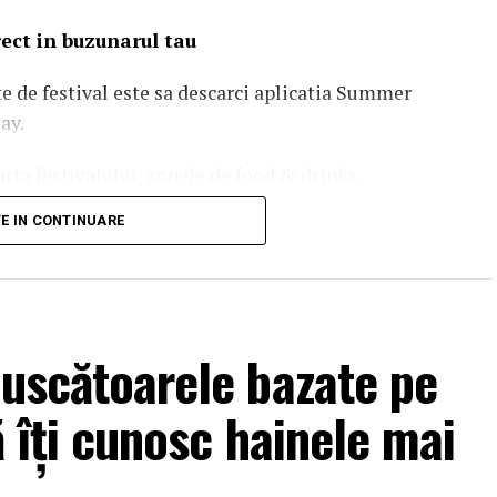
irect in buzunarul tau
te de festival este sa descarci aplicatia Summer
ay.
rta festivalului, zonele de food & drinks,
 utile si biletele achizitionate online. Activeaza
TE IN CONTINUARE
oate update-urile importante pe parcursul
i uscătoarele bazate pe
lă îți cunosc hainele mai