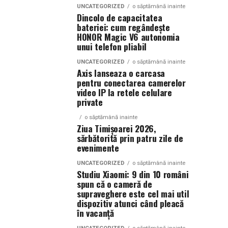
UNCATEGORIZED
o săptămână inainte
Dincolo de capacitatea
bateriei: cum regândește
HONOR Magic V6 autonomia
unui telefon pliabil
UNCATEGORIZED
o săptămână inainte
Axis lanseaza o carcasa
pentru conectarea camerelor
video IP la retele celulare
private
o săptămână inainte
Ziua Timișoarei 2026,
sărbătorită prin patru zile de
evenimente
UNCATEGORIZED
o săptămână inainte
Studiu Xiaomi: 9 din 10 români
spun că o cameră de
supraveghere este cel mai util
dispozitiv atunci când pleacă
în vacanță