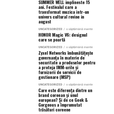
SUMMER WELL implineste 15
ani. Festivalul care a
transformat muzica intr-un
univers cultural revine in
august
UNCATEGORIZED
o săptămână inainte
HONOR Magic V6: designul
care se poartă
UNCATEGORIZED
o săptămână inainte
Zyxel Networks îmbunătățește
guvernanța în materie de
securitate a produselor pentru
a proteja IMM-urile și
furnizorii de servicii de
gestionare (MSP)
UNCATEGORIZED
o săptămână inainte
Care este diferența dintre un
brand coreean și unul
european? Și de ce Geek &
Gorgeous a împrumutat
trăsături coreene