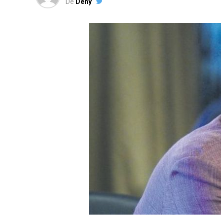
De
Deny