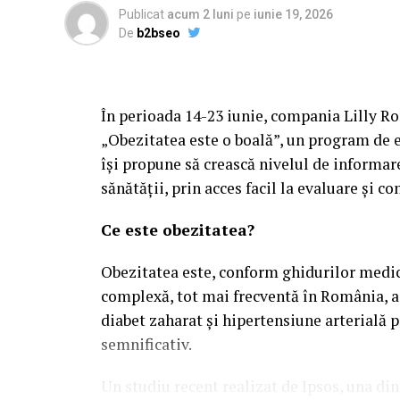
Publicat
acum 2 luni
pe
iunie 19, 2026
De
b2bseo
În perioada 14-23 iunie, compania Lilly R
„Obezitatea este o boală”, un program de ev
își propune să crească nivelul de informar
sănătății, prin acces facil la evaluare și co
Ce este obezitatea?
Obezitatea este, conform ghidurilor medica
complexă, tot mai frecventă în România, as
diabet zaharat și hipertensiune arterială 
semnificativ.
Un studiu recent realizat de Ipsos, una di