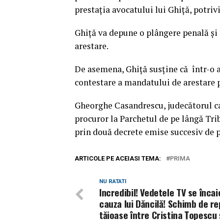
prestaţia avocatului lui Ghiţă, potriv
Ghiţă va depune o plângere penală şi
arestare.
De asemena, Ghiţă susţine că într-o a
contestare a mandatului de arestare p
Gheorghe Casandrescu, judecătorul ca
procuror la Parchetul de pe lângă Tri
prin două decrete emise succesiv de 
ARTICOLE PE ACEIASI TEMA:
PRIMA
NU RATATI
Incredibil! Vedetele TV se încai
cauza lui Dăncilă! Schimb de rep
tăioase între Cristina Țopescu 