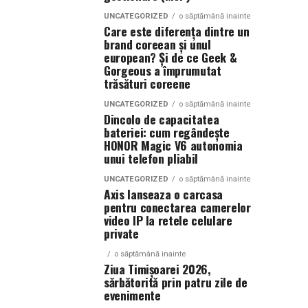
UNCATEGORIZED
o săptămână inainte
Care este diferența dintre un
brand coreean și unul
european? Și de ce Geek &
Gorgeous a împrumutat
trăsături coreene
UNCATEGORIZED
o săptămână inainte
Dincolo de capacitatea
bateriei: cum regândește
HONOR Magic V6 autonomia
unui telefon pliabil
UNCATEGORIZED
o săptămână inainte
Axis lanseaza o carcasa
pentru conectarea camerelor
video IP la retele celulare
private
o săptămână inainte
Ziua Timișoarei 2026,
sărbătorită prin patru zile de
evenimente