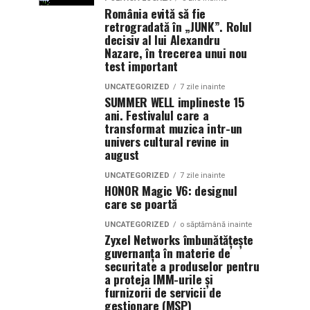
România evită să fie
retrogradată în „JUNK”. Rolul
decisiv al lui Alexandru
Nazare, în trecerea unui nou
test important
UNCATEGORIZED
7 zile inainte
SUMMER WELL implineste 15
ani. Festivalul care a
transformat muzica intr-un
univers cultural revine in
august
UNCATEGORIZED
7 zile inainte
HONOR Magic V6: designul
care se poartă
UNCATEGORIZED
o săptămână inainte
Zyxel Networks îmbunătățește
guvernanța în materie de
securitate a produselor pentru
a proteja IMM-urile și
furnizorii de servicii de
gestionare (MSP)