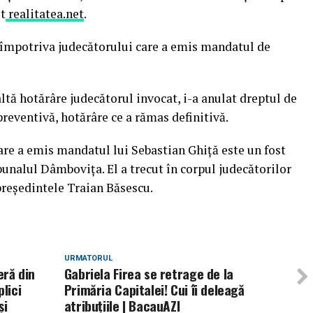
it
realitatea.net
.
 împotriva judecătorului care a emis mandatul de
ltă hotărâre judecătorul invocat, i-a anulat dreptul de
reventivă, hotărâre ce a rămas definitivă.
re a emis mandatul lui Sebastian Ghiţă este un fost
bunalul Dâmboviţa. El a trecut în corpul judecătorilor
preşedintele Traian Băsescu.
URMATORUL
eră din
Gabriela Firea se retrage de la
lici
Primăria Capitalei! Cui îi deleagă
și
atribuțiile | BacauAZI