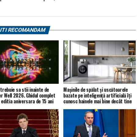
ITI RECOMANDAM
trebuie sa stii inainte de
Mașinile de spălat și uscătoarele
 Well 2026. Ghidul complet
bazate pe inteligență artificială îți
 editia aniversara de 15 ani
cunosc hainele mai bine decât tine