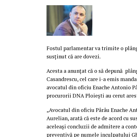
Fostul parlamentar va trimite o plâng
susţinut că are dovezi.
Acesta a anunţat că o să depună plâ
Casandrescu, cel care i-a emis mandat
avocatul din oficiu Enache Antonio Pâr
procurorii DNA Ploieşti au cerut arest
„Avocatul din oficiu Pârâu Enache An
Aurelian, arată că este de acord cu s
aceleaşi concluzii de admitere a cont
preventivă pe numele inculpatului Gh