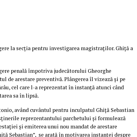
ere la secţia pentru investigarea magistraţilor. Ghiţă a
ngere penală împotriva judecătorului Gheorghe
ul de arestare preventivă. Plângerea îl vizează şi pe
âu, cel care l-a reprezentat în instanţă atunci când
area sa în lipsă.
tonio, având cuvântul pentru inculpatul Ghiţă Sebastian
usţinerile reprezentantului parchetului şi formulează
estaţiei şi emiterea unui nou mandat de arestare
iţă Sebastian”, se arată în motivarea instanţei despre