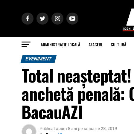
ADMINISTRAȚIE LOCALĂ
AFACERI
CULTURĂ
EVENIMENT
Total neașteptat!
anchetă penală: C
BacauAZI
Publicat
acum 8 ani
pe
ianuarie 28, 2019