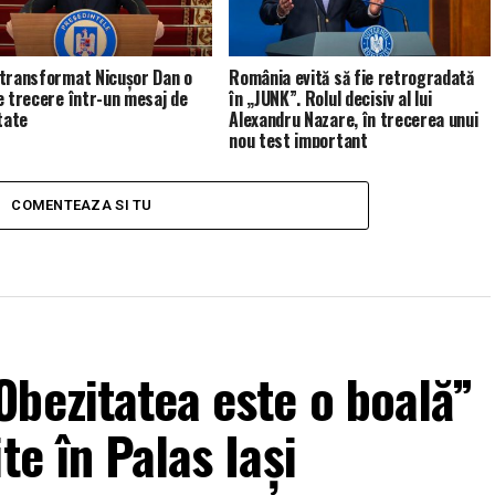
transformat Nicușor Dan o
România evită să fie retrogradată
e trecere într-un mesaj de
în „JUNK”. Rolul decisiv al lui
tate
Alexandru Nazare, în trecerea unui
nou test important
COMENTEAZA SI TU
bezitatea este o boală”
te în Palas Iași