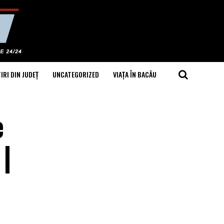
IRI DIN JUDEȚ
UNCATEGORIZED
VIAȚA ÎN BACĂU
e
 |