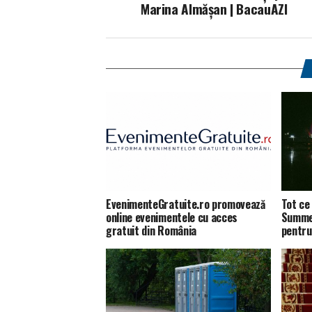
Marina Almășan | BacauAZI
EvenimenteGratuite.ro promovează
Tot ce 
online evenimentele cu acces
Summer
gratuit din România
pentru