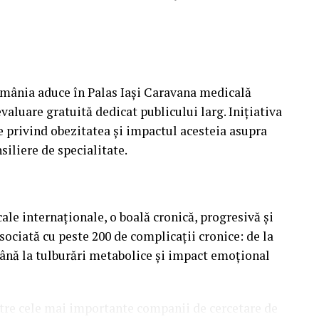
omânia aduce în Palas Iași Caravana medicală
aluare gratuită dedicat publicului larg. Inițiativa
e privind obezitatea și impactul acesteia asupra
nsiliere de specialitate.
le internaționale, o boală cronică, progresivă și
ociată cu peste 200 de complicații cronice: de la
până la tulburări metabolice și impact emoțional
ntre cele mai importante companii de cercetare de