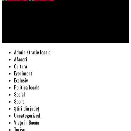
Bacau AZI
Incredibil! Vedetele TV se încaieră din cauza lui Dăncilă! Schimb
de replici tăioase între Cristina Țopescu și Marina Almășan |
BacauAZI
Administrație locală
Afaceri
Cultură
Eveniment
Exclusiv
Politică locală
Social
Sport
Știri din județ
Uncategorized
Viața în Bacău
Turism