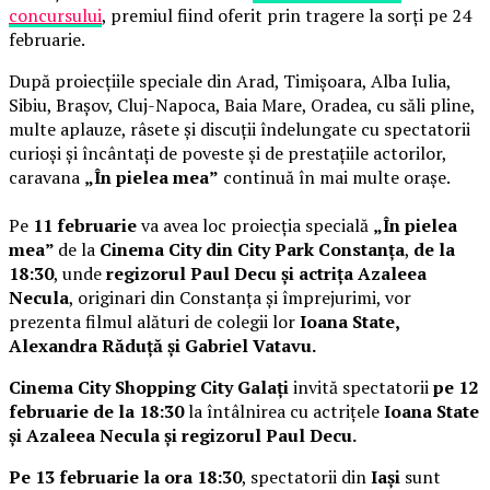
concursului
, premiul fiind oferit prin tragere la sorți pe 24
februarie.
După proiecțiile speciale din Arad, Timișoara, Alba Iulia,
Sibiu, Brașov, Cluj-Napoca, Baia Mare, Oradea, cu săli pline,
multe aplauze, râsete și discuții îndelungate cu spectatorii
curioși și încântați de poveste și de prestațiile actorilor,
caravana
„În pielea mea”
continuă în mai multe orașe.
Pe
11 februarie
va avea loc proiecția specială
„În pielea
mea”
de la
Cinema City din City Park Constanța
,
de la
18:30
, unde
regizorul Paul Decu și actrița Azaleea
Necula
, originari din Constanța și împrejurimi, vor
prezenta filmul alături de colegii lor
Ioana State,
Alexandra Răduță și Gabriel Vatavu.
Cinema City Shopping City Galați
invită spectatorii
pe 12
februarie de la 18:30
la întâlnirea cu actrițele
Ioana State
și Azaleea Necula și regizorul Paul Decu.
Pe 13 februarie la ora 18:30
, spectatorii din
Iași
sunt