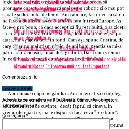
logice şi coerente, o pot ajuta să frazeze corect, să
În ce mod tehnologia utilizată în toaletele publice
pronunţe corect, să citească mai puţin robotic şi o mai pot
îmbunătățește experiența utilizatorilor
scoate şi din limba de lemn. Am răbdare, fac orice ca să nu
ne facem de râs în astea 6 luni, în faţa întregii Europe. Aş
face-o pro bono, că dacă accept să fiu retribuită, o să ziceţi
Cum a transformat Nicușor Dan o notă de trecere într-un
că m-a plătit PSD. Vorbesc serios, doamna premier, vă pot
mesaj de stabilitate
ajuta, mi-aş ajuta ţara, în fond! Cam aşa spune Cristina, de
care chiar nu mai ştiam nimic, de ani buni. Reacţia sa mi-a
părut răutăcioasă şi, mai ales, gratuită. Dar trăim vremuri
în care lumea aleargă după tot ceea ce e gratuit…
România evită să fie retrogradată în „JUNK”. Rolul decisiv al lui
Alexandru Nazare, în trecerea unui nou test important
Comenteaza si tu
Leave a Reply
Am rămas o clipă pe gânduri. Am încercat să o înţeleg
pe colega mea, nereuşind însă să apreciez, din toată
Adresa ta de email nu va fi publicată.
Câmpurile obligatorii
adunătura asta de cuvinte, decât faptul că cineva, in
sunt marcate cu
*
vremurile noastre, mai e dispus să facă ceva “pro bono”.
Comentariu
*
Dezvelind însă spusele domnişoarei Țopescu de haina
veninoasei ironii, m-am căznit în zadar să rimez cu vreuna