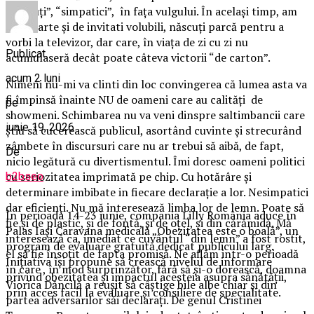
“plăcuţi”, “simpatici”, în faţa vulgului. În acelaşi timp, am
avut parte şi de invitati volubili, născuţi parcă pentru a
vorbi la televizor, dar care, în viaţa de zi cu zi nu
Publicat
acumulaseră decât poate câteva victorii “de carton”.
acum 2 luni
Nimeni nu-mi va clinti din loc convingerea că lumea asta va
fi împinsă înainte NU de oameni care au calităţi de
pe
showmeni. Schimbarea nu va veni dinspre saltimbancii care
iunie 19, 2026
ştiu să cucerească publicul, asortând cuvinte şi strecurând
zâmbete în discursuri care nu ar trebui să aibă, de fapt,
De
nicio legătură cu divertismentul. Îmi doresc oameni politici
cu seriozitatea imprimată pe chip. Cu hotărâre şi
b2bseo
determinare imbibate in fiecare declaraţie a lor. Nesimpatici
dar eficienţi. Nu mă interesează limba lor de lemn. Poate să
În perioada 14-23 iunie, compania Lilly România aduce în
fie şi de plastic, şi de fontă, şi de oţel, şi din cărămidă. Mă
Palas Iași Caravana medicală „Obezitatea este o boală”, un
interesează ca, imediat ce cuvântul “din lemn” a fost rostit,
program de evaluare gratuită dedicat publicului larg.
el să fie însoţit de fapta promisă. Ne aflăm intr-o perioadă
Inițiativa își propune să crească nivelul de informare
în care , în mod surprinzător, fără să şi-o dorească, doamna
privind obezitatea și impactul acesteia asupra sănătății,
Viorica Dăncilă a reuşit să câştige bile albe chiar şi din
prin acces facil la evaluare și consiliere de specialitate.
partea adversarilor săi declaraţi. De genul Cristinei