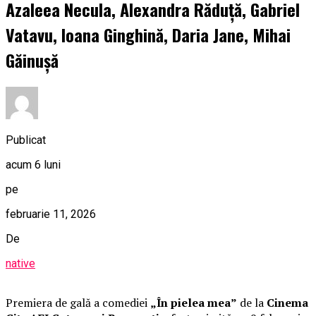
Azaleea Necula, Alexandra Răduță, Gabriel
Vatavu, Ioana Ginghină, Daria Jane, Mihai
Găinușă
Publicat
acum 6 luni
pe
februarie 11, 2026
De
native
Premiera de gală a comediei
„În pielea mea”
de la
Cinema