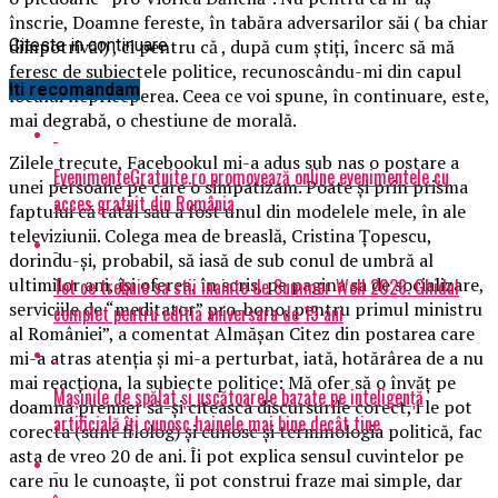
înscrie, Doamne fereste, în tabăra adversarilor săi ( ba chiar
dimpotrivă!) , ci pentru că , după cum ştiţi, încerc să mă
Citeste in continuare
feresc de subiectele politice, recunoscându-mi din capul
Iti recomandam
locului nepriceperea. Ceea ce voi spune, în continuare, este,
mai degrabă, o chestiune de morală.
Zilele trecute, Facebookul mi-a adus sub nas o postare a
EvenimenteGratuite.ro promovează online evenimentele cu
unei persoane pe care o simpatizam. Poate şi prin prisma
acces gratuit din România
faptului că tatăl său a fost unul din modelele mele, în ale
televiziunii. Colega mea de breaslă, Cristina Țopescu,
dorindu-şi, probabil, să iasă de sub conul de umbră al
ultimilor ani, îşi oferea, în scris, pe pagina sa de socializare,
Tot ce trebuie sa stii inainte de Summer Well 2026. Ghidul
serviciile de “meditator” pro-bono, pentru primul ministru
complet pentru editia aniversara de 15 ani
al României”, a comentat Almăşan Citez din postarea care
mi-a atras atenţia şi mi-a perturbat, iată, hotărârea de a nu
mai reacţiona, la subiecte politice: Mă ofer să o învăţ pe
Mașinile de spălat și uscătoarele bazate pe inteligență
doamna premier să-şi citeasca discursurile corect, i le pot
artificială îți cunosc hainele mai bine decât tine
corecta (sunt filolog) şi cunosc şi terminologia politică, fac
asta de vreo 20 de ani. Îi pot explica sensul cuvintelor pe
care nu le cunoaşte, îi pot construi fraze mai simple, dar