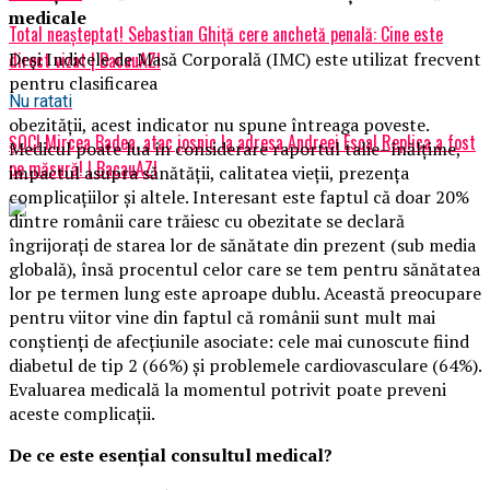
medicale
Total neașteptat! Sebastian Ghiță cere anchetă penală: Cine este
Deși Indicele de Masă Corporală (IMC) este utilizat frecvent
direct vizat | BacauAZI
pentru clasificarea
Nu ratati
obezității, acest indicator nu spune întreaga poveste.
ȘOC! Mircea Badea, atac josnic la adresa Andreei Esca! Replica a fost
Medicul poate lua în considerare raportul talie–înălțime,
pe măsură! | BacauAZI
impactul asupra sănătății, calitatea vieții, prezența
complicațiilor și altele. Interesant este faptul că doar 20%
dintre românii care trăiesc cu obezitate se declară
îngrijorați de starea lor de sănătate din prezent (sub media
globală), însă procentul celor care se tem pentru sănătatea
lor pe termen lung este aproape dublu. Această preocupare
pentru viitor vine din faptul că românii sunt mult mai
conștienți de afecțiunile asociate: cele mai cunoscute fiind
diabetul de tip 2 (66%) și problemele cardiovasculare (64%).
Evaluarea medicală la momentul potrivit poate preveni
aceste complicații.
De ce este esențial consultul medical?