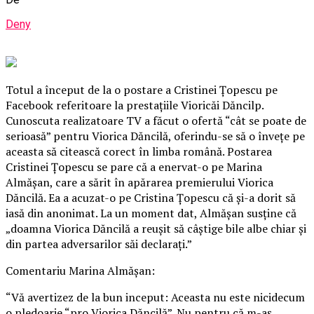
Deny
Totul a început de la o postare a Cristinei Țopescu pe
Facebook referitoare la prestaţiile Vioricăi Dăncilp.
Cunoscuta realizatoare TV a făcut o ofertă “cât se poate de
serioasă” pentru Viorica Dăncilă, oferindu-se să o înveţe pe
aceasta să citească corect în limba română. Postarea
Cristinei Țopescu se pare că a enervat-o pe Marina
Almăşan, care a sărit în apărarea premierului Viorica
Dăncilă. Ea a acuzat-o pe Cristina Țopescu că şi-a dorit să
iasă din anonimat.
La un moment dat, Almăşan susţine că
„doamna Viorica Dăncilă a reuşit să câştige bile albe chiar şi
din partea adversarilor săi declaraţi.”
Comentariu Marina Almăşan:
“Vă avertizez de la bun inceput: Aceasta nu este nicidecum
o pledoarie “pro Viorica Dăncilă”. Nu pentru că m-aş