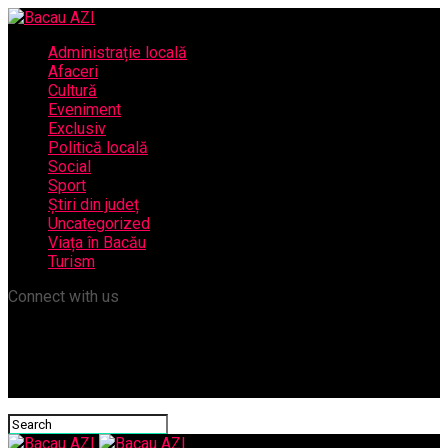
Administrație locală
Afaceri
Cultură
Eveniment
Exclusiv
Politică locală
Social
Sport
Știri din județ
Uncategorized
Viața în Bacău
Turism
Connect with us