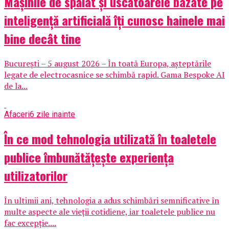
Mașinile de spălat și uscătoarele bazate pe
inteligență artificială îți cunosc hainele mai
bine decât tine
București – 5 august 2026 – În toată Europa, așteptările
legate de electrocasnice se schimbă rapid. Gama Bespoke AI
de la...
Afaceri
6 zile inainte
În ce mod tehnologia utilizată în toaletele
publice îmbunătățește experiența
utilizatorilor
În ultimii ani, tehnologia a adus schimbări semnificative în
multe aspecte ale vieții cotidiene, iar toaletele publice nu
fac excepție....