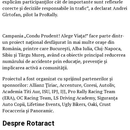
explicăm participanților cât de importante sunt reflexele
corecte și deciziile responsabile în trafic”, a declarat Andrei
Gîrtofan, pilot la ProRally.
Campania „Condu Prudent! Alege Viața!” face parte dintr-
un proiect național desfășurat în mai multe orașe din
România, printre care București, Alba Iulia, Cluj-Napoca,
Sibiu și Târgu Mureș, având ca obiectiv principal reducerea
numărului de accidente prin educație, prevenție și
implicarea activă a comunității.
Proiectul a fost organizat cu sprijinul partenerilor și
sponsorilor: Allianz Țiriac, Accenture, Coresi, Autoliv,
Academia Titi Aur, ISU, IPJ, IJJ, Pro Rally Racing Team
(ERA), OC Racing Team, LS Driving Academy, Siguranța
Auto Copii, Lifetime Events, Ugly Bikers, Oaki, Crust
Focacceria și Panoramic.
Despre Rotaract