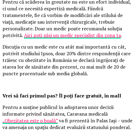
Pentru că scăderea în greutate nu este un efort individual,
ci unul ce necesită expertiză medicală. Fiindcă
tratamentele, fie că vorbim de modificări ale stilului de
viață, medicație sau intervenții chirurgicale, trebuie
personalizate. Doar un medic poate recomanda soluția
potrivită.
Aici poți găsi un medic specialist din zona ta
.
Discuția cu un medic este cu atât mai importantă cu cât,
potrivit studiului Ipsos, doar 20% dintre respondenții care
trăiesc cu obezitate în România se declară îngrijorați de
starea lor de sănătate din prezent, cu mai mult de 20 de
puncte procentuale sub media globală.
Vrei să faci primul pas? Îl poți face gratuit, în mall
Pentru a susține publicul în adoptarea unor decizii
informate privind sănătatea, Caravana medicală
„Obezitatea este o boală”
va fi prezentă în Palas Iași – unde
va amenaja un spațiu dedicat evaluării statusului ponderal.