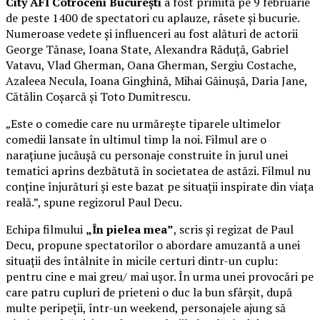
City AFI Cotroceni București
a fost primită pe 9 februarie
de peste 1400 de spectatori cu aplauze, râsete și bucurie.
Numeroase vedete și influenceri au fost alături de actorii
George Tănase, Ioana State, Alexandra Răduță, Gabriel
Vatavu, Vlad Gherman, Oana Gherman, Sergiu Costache,
Azaleea Necula, Ioana Ginghină, Mihai Găinușă, Daria Jane,
Cătălin Coșarcă și Toto Dumitrescu.
„Este o comedie care nu urmărește tiparele ultimelor
comedii lansate în ultimul timp la noi. Filmul are o
narațiune jucăușă cu personaje construite în jurul unei
tematici aprins dezbătută în societatea de astăzi. Filmul nu
conține înjurături și este bazat pe situații inspirate din viața
reală.”, spune regizorul Paul Decu.
Echipa filmului
„În pielea mea”
, scris și regizat de Paul
Decu, propune spectatorilor o abordare amuzantă a unei
situații des întâlnite în micile certuri dintr-un cuplu:
pentru cine e mai greu/ mai ușor. În urma unei provocări pe
care patru cupluri de prieteni o duc la bun sfârșit, după
multe peripeții, într-un weekend, personajele ajung să