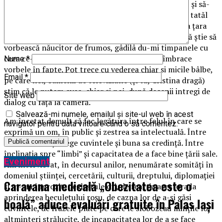
din spusele sale….N-am reuşit decât să mă întristez şi să-
mi găsesc alinare în fapltul că, plecat prea departe, tatăl
său nu va fi atins de aceste inepţii. Personal, visez ca ţara
asta să fie condusă de politicieni care nu neapărat să ştie să
vorbească năucitor de frumos, gâdilâ du-mi timpanele cu
ceea ce-mi doresc să aud, cât mai ales să-şi îmbrace
Nume
*
vorbele în fapte. Pot trece cu vederea chiar si micile bâlbe,
Email
*
pe care noi, oamenii de televiziune (şi tu, Cristina dragă)
ştim că le putem avea, chiar şi noi, după decenii intregi de
Site web
dialog cu faţa la cameră.
Salvează-mi numele, emailul și site-ul web în acest
Am încetat demult să fac legătura între felul în care se
navigator pentru data viitoare când o să comentez.
exprimă un om, în public şi zestrea sa intelectuală. Între
felul în care îşi alege cuvintele şi buna sa credinţă. Între
înclinaţia spre “limbi” şi capacitatea de a face bine ţării sale.
Eveniment
Am intervievat, în decursul anilor, nenumărate somităţi în
domeniul ştiinţei, cercetării, culturii, dreptului, diplomaţiei
Caravana medicală „Obezitatea este o
şi m-am îngrozit, de destule ori, de reacţia acestora la
aprinderea beculeţului roşu, de cazna lor de a-şi găsi
boală” aduce evaluări gratuite în Palas Iași
cuvintele, de frazele plate pe care le slobozeau minţile lor
altminteri strălucite, de incapacitatea lor de a se face