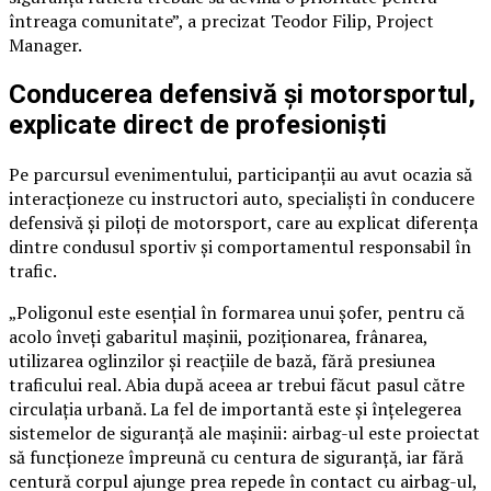
întreaga comunitate”, a precizat Teodor Filip, Project
Manager.
Conducerea defensivă și motorsportul,
explicate direct de profesioniști
Pe parcursul evenimentului, participanții au avut ocazia să
interacționeze cu instructori auto, specialiști în conducere
defensivă și piloți de motorsport, care au explicat diferența
dintre condusul sportiv și comportamentul responsabil în
trafic.
„Poligonul este esențial în formarea unui șofer, pentru că
acolo înveți gabaritul mașinii, poziționarea, frânarea,
utilizarea oglinzilor și reacțiile de bază, fără presiunea
traficului real. Abia după aceea ar trebui făcut pasul către
circulația urbană. La fel de importantă este și înțelegerea
sistemelor de siguranță ale mașinii: airbag-ul este proiectat
să funcționeze împreună cu centura de siguranță, iar fără
centură corpul ajunge prea repede în contact cu airbag-ul,