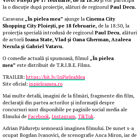
la o discuție după proiecție, alături de regizorul
Paul Decu.
Caravana
„În pielea mea”
ajunge la
Cinema City
Shopping City Ploiești, pe 18 februarie,
de la 18:30, la
proiecția specială introdusă de regizorul
Paul Decu
, alături
de actorii
Ioana State, Vlad și Oana Gherman, Azaleea
Necula și Gabriel Vatavu.
O comedie actuală și spumoasă, filmul
„În pielea
mea”
este distribuit de T.R.I.B.E. Films.
TRAILER:
https://bit.ly/InPieleaMea
Site oficial:
inpieleamea.ro
Mai multe detalii, imagini de la filmări, fragmente din film,
declarații din partea actorilor și informații despre
concursuri sunt disponibile pe paginile social media ale
filmului de
Facebook
,
Instagram
,
TikTok
.
Adrian Pădurețu semnează imaginea filmului. De sunet s-a
ocupat Bogdan Ivanovici, de scenografie Anca Miron, iar de