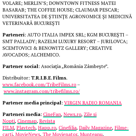
VOLARE; MERLIN’S; DOWNTOWN FITNESS MATEI
BASARAB; THE COFFEE HOUSE; CLAUMAR PESCAR;
UNIVERSITATEA DE ȘTIINȚE AGRONOMICE ȘI MEDICINĂ
VETERINARĂ BUCUREȘTI
Parteneri
: AUTO ITALIA IMPEX SRL; KGM BUCUREȘTI –
SMT PALLADY; RAZELM LUXURY RESORT – JURILOVCA;
SCEMTOVICI & BENOWITZ GALLERY; CREATIVE
AVOCADOS; ALCHEMICO.
Partener social
: Asociația „România Zâmbește”.
Distribuitor:
T.R.I.B.E. Films
.
www.facebook.com/TribeFilms.ro
–
www.instagram.com/tribefilms.ro/
Partener media principal
:
VIRGIN RADIO ROMANIA
Parteneri media
:
CineFan
,
News.ro
,
Zile și
Nopți
,
Cinemap
,
Revista
FILM
,
Playtech
,
Happ.ro
,
Cinefilia
,
Daily Magazine
,
Filme-
carti
,
MovieNews
,
The Movienator
,
Munteanu
.