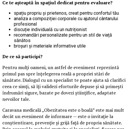
Ce te așteaptă în spațiul dedicat pentru evaluare?
spațiu propriu și prietenos, creat pentru confortul tău
analiza a compoziției corporale cu ajutorul cântarului
profesional
discuție individuală cu un nutriționist
recomandări personalizate pentru un stil de viață
sănătos
broșuri și materiale informative utile
De ce să participi?
Pentru mulți oameni, un astfel de eveniment reprezintă
primul pas spre înțelegerea reală a propriei stări de
sănătate. Dialogul cu un specialist te poate ajuta să clarifici
ceea ce simți, să îți validezi eforturile depuse și să primești
îndrumări sigure, bazate pe dovezi științifice, adaptate
nevoilor tale.
Caravana medicală „Obezitatea este o boală” este mai mult
decât un eveniment de informare — este o invitație la
conștientizare, prevenție și grijă față de propria sănătate.
Prin accesul la evaluări gratuite și la specialiști, fiecare pas