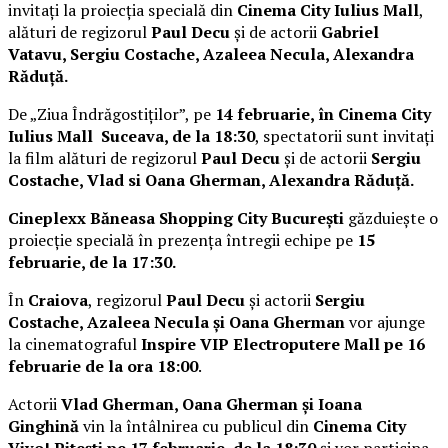
invitați la proiecția specială din
Cinema City Iulius Mall
,
alături de regizorul
Paul Decu
și de actorii
Gabriel
Vatavu, Sergiu Costache, Azaleea Necula, Alexandra
Răduță.
De „Ziua Îndrăgostiților”, pe
14 februarie, în Cinema City
Iulius Mall Suceava, de la 18:30
, spectatorii sunt invitați
la film alături de regizorul
Paul Decu
și de actorii
Sergiu
Costache, Vlad si Oana Gherman, Alexandra Răduță.
Cineplexx Băneasa Shopping City București
găzduiește o
proiecție specială în prezența întregii echipe pe
15
februarie, de la 17:30.
În
Craiova
, regizorul
Paul Decu
și actorii
Sergiu
Costache, Azaleea Necula și Oana Gherman
vor ajunge
la cinematograful
Inspire VIP Electroputere Mall pe 16
februarie de la ora 18:00
.
Actorii
Vlad Gherman, Oana Gherman și Ioana
Ginghină
vin la întâlnirea cu publicul din
Cinema City
Vivo! Pitești pe 17 februarie, de la 18:30
și vor participa