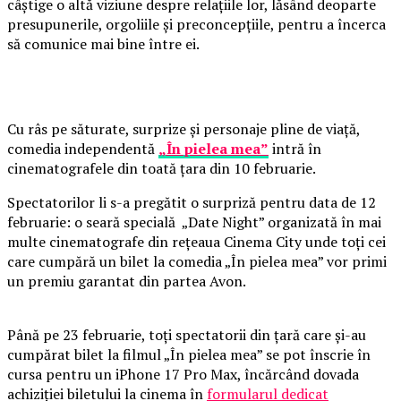
câștige o altă viziune despre relațiile lor, lăsând deoparte
presupunerile, orgoliile și preconcepțiile, pentru a încerca
să comunice mai bine între ei.
Cu râs pe săturate, surprize și personaje pline de viață,
comedia independentă
„În pielea mea”
intră în
cinematografele din toată țara din 10 februarie.
Spectatorilor li s-a pregătit o surpriză pentru data de 12
februarie: o seară specială „Date Night” organizată în mai
multe cinematografe din rețeaua Cinema City unde toți cei
care cumpără un bilet la comedia „În pielea mea” vor primi
un premiu garantat din partea Avon.
Până pe 23 februarie, toți spectatorii din țară care și-au
cumpărat bilet la filmul „În pielea mea” se pot înscrie în
cursa pentru un iPhone 17 Pro Max, încărcând dovada
achiziției biletului la cinema în
formularul dedicat