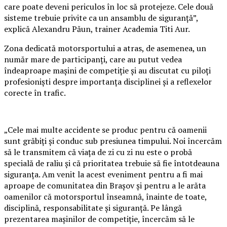
care poate deveni periculos în loc să protejeze. Cele două
sisteme trebuie privite ca un ansamblu de siguranță”,
explică Alexandru Păun, trainer Academia Titi Aur.
Zona dedicată motorsportului a atras, de asemenea, un
număr mare de participanți, care au putut vedea
îndeaproape mașini de competiție și au discutat cu piloți
profesioniști despre importanța disciplinei și a reflexelor
corecte în trafic.
„Cele mai multe accidente se produc pentru că oamenii
sunt grăbiți și conduc sub presiunea timpului. Noi încercăm
să le transmitem că viața de zi cu zi nu este o probă
specială de raliu și că prioritatea trebuie să fie întotdeauna
siguranța. Am venit la acest eveniment pentru a fi mai
aproape de comunitatea din Brașov și pentru a le arăta
oamenilor că motorsportul înseamnă, înainte de toate,
disciplină, responsabilitate și siguranță. Pe lângă
prezentarea mașinilor de competiție, încercăm să le