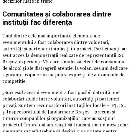
deciziilor luate în trafic.
Comunitatea și colaborarea dintre
instituții fac diferența
Unul dintre cele mai importante elemente ale
evenimentului a fost colaborarea dintre voluntari,
autorități și partenerii implicați în proiect. Participanții au
avut acces la demonstrații realizate de reprezentanții ISU
Brașov, experiențe VR care simulează efectele consumului
de alcool și ale distragerii atenției la volan, sesiuni dedicate
siguranței copiilor în mașină și expoziții de automobile de
competiție.
„Succesul acestui eveniment a fost posibil datorită unei
colaborări solide între voluntari, autorități și parteneri
privați. Suntem recunoscători instituțiilor locale – IPJ, ISU
și Inspectoratului de Jandarmerie Brașov – precum și
tuturor companiilor și organizațiilor care au susținut
proiectul. Împreună am reușit să transmitem un mesaj clar:
siguranța rutieră trebuie să devină o prioritate pentru